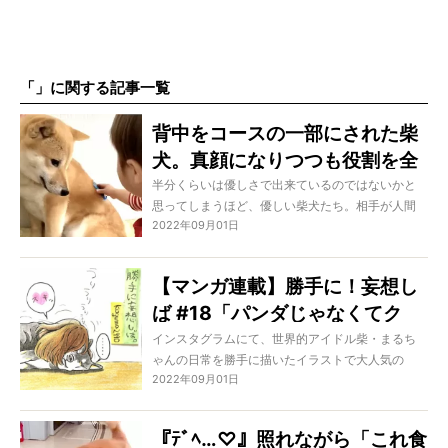
「」に関する記事一覧
背中をコースの一部にされた柴
犬。真顔になりつつも役割を全
うするのオトナすぎる【動画】
半分くらいは優しさで出来ているのではないかと
思ってしまうほど、優しい柴犬たち。相手が人間
2022年09月01日
の子どもだと、さらに彼らの寛容レベルは爆上が
り。「これもOKなの？」と思ってしまうようなこ
とまで、許しちゃうのですよね。
【マンガ連載】勝手に！妄想し
ば #18「パンダじゃなくてク
マ」作：koguma2990
インスタグラムにて、世界的アイドル柴・まるち
ゃんの日常を勝手に描いたイラストで大人気の
2022年09月01日
kogumaさん（ @koguma2990）。そんなkoguma
さんが、柴犬ライフモデルたちのインスタを見
て、勝手に妄想を膨らました物語を漫画にするこ
『ﾃﾞﾍ…♡』照れながら「これ食
の連載。今回はどこでもヘソ天しちゃうマイペー