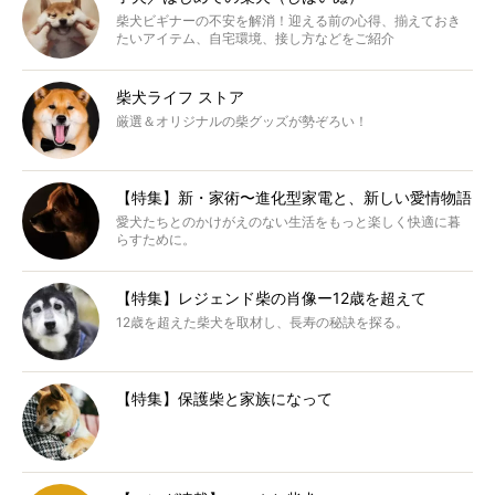
柴犬ビギナーの不安を解消！迎える前の心得、揃えておき
たいアイテム、自宅環境、接し方などをご紹介
柴犬ライフ ストア
厳選＆オリジナルの柴グッズが勢ぞろい！
【特集】新・家術〜進化型家電と、新しい愛情物語
愛犬たちとのかけがえのない生活をもっと楽しく快適に暮
らすために。
【特集】レジェンド柴の肖像ー12歳を超えて
12歳を超えた柴犬を取材し、長寿の秘訣を探る。
【特集】保護柴と家族になって