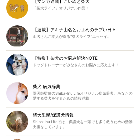
【マンガ連載】こいぬと柴犬
「柴犬ライフ」オリジナル作品！
【連載】アキナ山名とおまめのラブい日々
山名さんご本人が綴る“柴犬ライフ”エッセイ。
【特集】柴犬のお悩み解決NOTE
ドッグトレーナーがみなさんのお悩みに応えます！
柴犬 病気辞典
獣医師監修のShiba-Inu Lifeオリジナル病気辞典。あなたの
愛する柴犬を守るための情報満載
柴犬里親/保護犬情報
Shiba-Inu Lifeでは、保護犬を一頭でも多く救うための活動
支援をしています。