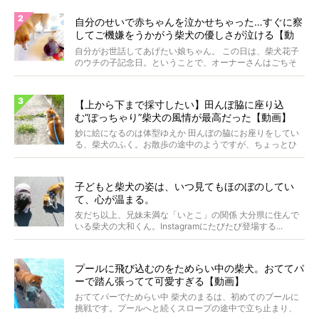
自分のせいで赤ちゃんを泣かせちゃった…すぐに察
してご機嫌をうかがう柴犬の優しさが泣ける【動
画】
自分がお世話してあげたい娘ちゃん。 この日は、柴犬花子
のウチの子記念日。ということで、オーナーさんはごちそ
うを...
【上から下まで採寸したい】田んぼ脇に座り込
む“ぽっちゃり”柴犬の風情が最高だった【動画】
妙に絵になるのは体型ゆえか 田んぼの脇にお座りをしてい
る、柴犬のふく。お散歩の途中のようですが、ちょっとひ
と休...
子どもと柴犬の姿は、いつ見てもほのぼのしてい
て、心が温まる。
友だち以上、兄妹未満な「いとこ」の関係 大分県に住んで
いる柴犬の大和くん。Instagramにたびたび登場する...
プールに飛び込むのをためらい中の柴犬。おててパ
ーで踏ん張ってて可愛すぎる【動画】
おててパーでためらい中 柴犬のまるは、初めてのプールに
挑戦です。プールへと続くスロープの途中で立ち止まり、