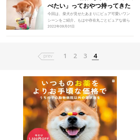
べたい」っておやつ持ってきた
ス柴、クマくん（ @kuma610）を勝手に妄想しま
す！
柴犬のピュアさに震えた【動
今回は、柴犬が見せたあまりにピュア可愛いワン
シーンをご紹介。もはや存在丸ごとピュアな彼ら
画】
2022年09月01日
ですが、中でも「そんなピュアさをぶつけられた
ら…！」と悶えるような可愛い瞬間をピックアッ
プ。どうぞ、悶絶しちゃってください！
1
2
3
4
prev