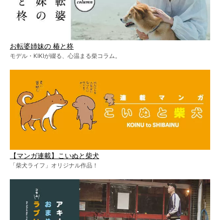
お転婆姉妹の 椿と柊
モデル・KIKIが綴る、心温まる柴コラム。
【マンガ連載】こいぬと柴犬
「柴犬ライフ」オリジナル作品！