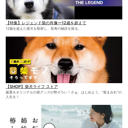
【特集】レジェンド柴の肖像ー12歳を超えて
12歳を超えた柴犬を取材し、長寿の秘訣を探る。
【SHOP】柴犬ライフ ストア
厳選＆オリジナルの柴グッズが勢ぞろい！さぁ、はじめよう。“柴まみれ”の
人生を！