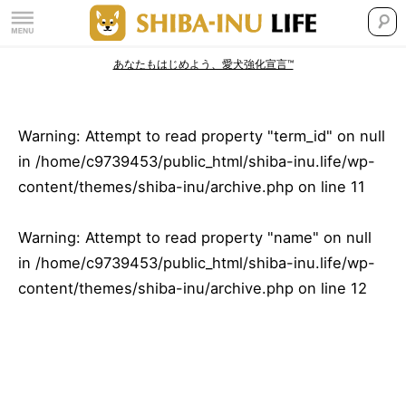
あなたもはじめよう、愛犬強化宣言™
Warning
: Attempt to read property "term_id" on null
in
/home/c9739453/public_html/shiba-inu.life/wp-
content/themes/shiba-inu/archive.php
on line
11
Warning
: Attempt to read property "name" on null
in
/home/c9739453/public_html/shiba-inu.life/wp-
content/themes/shiba-inu/archive.php
on line
12