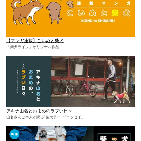
【マンガ連載】こいぬと柴犬
「柴犬ライフ」オリジナル作品！
アキナ山名とおまめのラブい日々
山名さんご本人が綴る“柴犬ライフ”エッセイ。