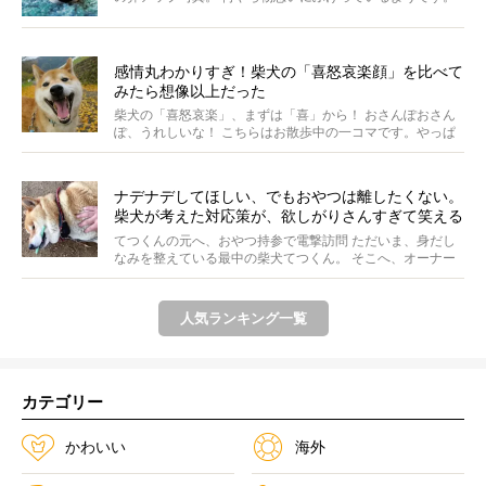
ま...
感情丸わかりすぎ！柴犬の「喜怒哀楽顔」を比べて
みたら想像以上だった
柴犬の「喜怒哀楽」、まずは「喜」から！ おさんぽおさん
ぽ、うれしいな！ こちらはお散歩中の一コマです。やっぱ
り...
ナデナデしてほしい、でもおやつは離したくない。
柴犬が考えた対応策が、欲しがりさんすぎて笑える
【動画】
てつくんの元へ、おやつ持参で電撃訪問 ただいま、身だし
なみを整えている最中の柴犬てつくん。 そこへ、オーナー
さ...
人気ランキング一覧
カテゴリー
かわいい
海外