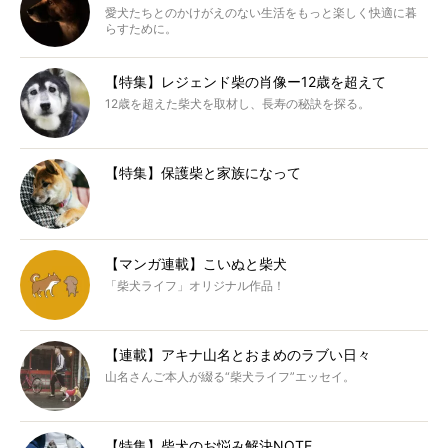
愛犬たちとのかけがえのない生活をもっと楽しく快適に暮
らすために。
【特集】レジェンド柴の肖像ー12歳を超えて
12歳を超えた柴犬を取材し、長寿の秘訣を探る。
【特集】保護柴と家族になって
【マンガ連載】こいぬと柴犬
「柴犬ライフ」オリジナル作品！
【連載】アキナ山名とおまめのラブい日々
山名さんご本人が綴る“柴犬ライフ”エッセイ。
【特集】柴犬のお悩み解決NOTE