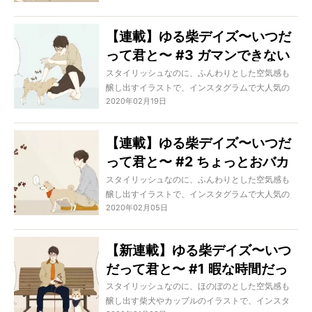
そのmateppeさんによる、柴犬とオーナーの日常
を描く連載が『ゆる柴デイズ』です。たまらなく
【連載】ゆる柴デイズ〜いつだ
可愛くて愛嬌たっぷりな柴との、なにげないけど
って君と〜 #3 ガマンできない
幸せな暮らしを覗き見してみて。
の。だって柴だもん。作・
スタイリッシュなのに、ふんわりとした空気感も
醸し出すイラストで、インスタグラムで大人気の
mateppe
2020年02月19日
イラストレーター・mateppeさん。
そのmateppeさんによる、柴犬とオーナーの日常
を描く連載が『ゆる柴デイズ』です。たまらなく
【連載】ゆる柴デイズ〜いつだ
可愛くて愛嬌たっぷりな柴との、なにげないけど
って君と〜 #2 ちょっとおバカ
幸せな暮らしを覗き見してみて。
なとこも可愛いの 作・
スタイリッシュなのに、ふんわりとした空気感も
醸し出すイラストで、インスタグラムで大人気の
mateppe
2020年02月05日
イラストレーター・mateppeさん。
そのmateppeさんによる、柴犬とオーナーの日常
を描く連載が『ゆる柴デイズ』です。たまらなく
【新連載】ゆる柴デイズ〜いつ
可愛くて愛嬌たっぷりな柴との、なにげないけど
だって君と〜 #1 暇な時間だっ
幸せな暮らしを覗き見してみて。
て意識高めです 作・mateppe
スタイリッシュなのに、ほのぼのとした空気感も
醸し出す柴犬やカップルのイラストで、インスタ