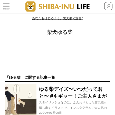
あなたもはじめよう、愛犬強化宣言™
柴犬ゆる柴
「ゆる柴」に関する記事一覧
ゆる柴デイズ〜いつだって君
と〜 #4 ギャー！ご主人さまが
消えた!? 作・mateppe
スタイリッシュなのに、ふんわりとした空気感も
醸し出すイラストで、インスタグラムで大人気の
2020年03月05日
イラストレーター・mateppeさん。