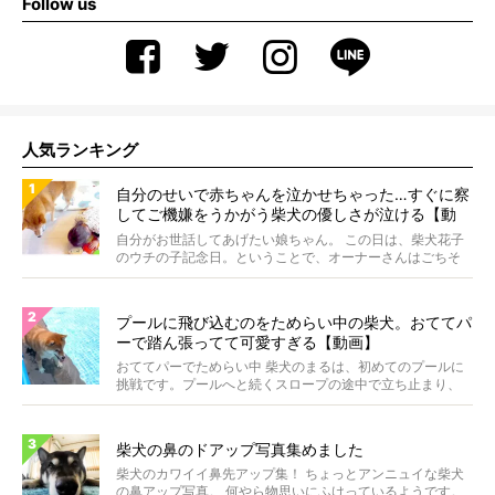
Follow us
人気ランキング
自分のせいで赤ちゃんを泣かせちゃった…すぐに察
してご機嫌をうかがう柴犬の優しさが泣ける【動
画】
自分がお世話してあげたい娘ちゃん。 この日は、柴犬花子
のウチの子記念日。ということで、オーナーさんはごちそ
うを...
プールに飛び込むのをためらい中の柴犬。おててパ
ーで踏ん張ってて可愛すぎる【動画】
おててパーでためらい中 柴犬のまるは、初めてのプールに
挑戦です。プールへと続くスロープの途中で立ち止まり、
前足...
柴犬の鼻のドアップ写真集めました
柴犬のカワイイ鼻先アップ集！ ちょっとアンニュイな柴犬
の鼻アップ写真。 何やら物思いにふけっているようです。