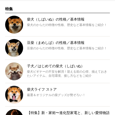
特集
柴犬（しばいぬ）の性格／基本情報
柴犬のからだの特徴や性格、歴史など基本情報をご紹介！
豆柴（まめしば）の性格／基本情報
豆柴のからだの特徴や性格、歴史など基本情報をご紹介！
子犬／はじめての柴犬（しばいぬ）
柴犬ビギナーの不安を解消！迎える前の心得、揃えておき
たいアイテム、自宅環境、接し方などをご紹介
柴犬ライフ ストア
厳選＆オリジナルの柴グッズが勢ぞろい！
【特集】新・家術〜進化型家電と、新しい愛情物語