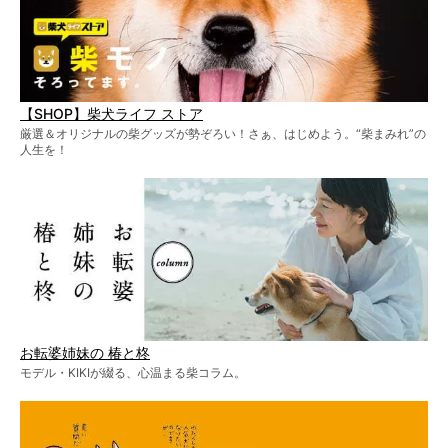
【SHOP】柴犬ライフ ストア
厳選＆オリジナルの柴グッズが勢ぞろい！さぁ、はじめよう。“柴まみれ”の
人生を！
お転婆姉妹の 椿と柊
モデル・KIKIが綴る、心温まる柴コラム。