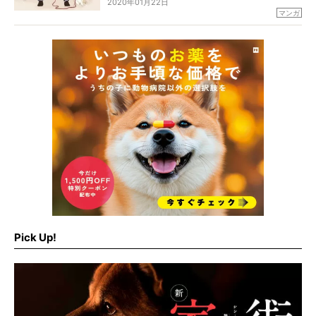
2020年01月22日
グラムで大人気のイラストレーター・mateppeさ
マンガ
ん。
そのmateppeさんによる、柴犬とオーナーの日常
を描く連載が、今回より始まります。
くすりと笑えて、じんわり心が温まる、『ゆる柴
デイズ』をどうぞよろしく！
Pick Up!