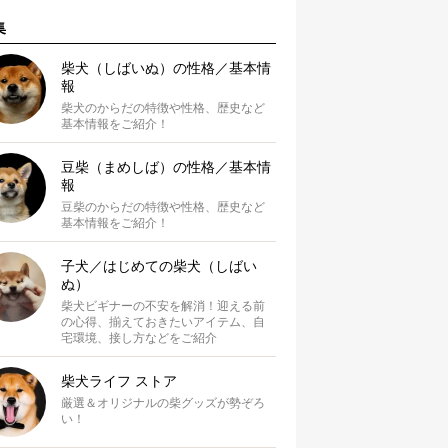
集
柴犬（しばいぬ）の性格／基本情
報
柴犬のからだの特徴や性格、歴史など
基本情報をご紹介！
豆柴（まめしば）の性格／基本情
報
豆柴のからだの特徴や性格、歴史など
基本情報をご紹介！
子犬／はじめての柴犬（しばい
ぬ）
柴犬ビギナーの不安を解消！迎える前
の心得、揃えておきたいアイテム、自
宅環境、接し方などをご紹介
柴犬ライフ ストア
厳選＆オリジナルの柴グッズが勢ぞろ
い！