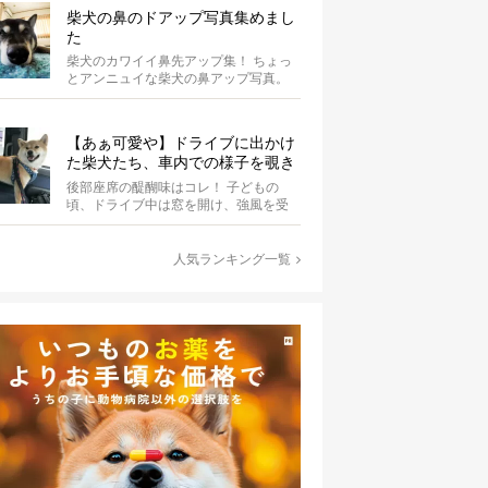
柴犬の鼻のドアップ写真集めまし
た
柴犬のカワイイ鼻先アップ集！ ちょっ
とアンニュイな柴犬の鼻アップ写真。
何やら物思いにふけっているようで
す。ま...
【あぁ可愛や】ドライブに出かけ
た柴犬たち、車内での様子を覗き
見しちゃう
後部座席の醍醐味はコレ！ 子どもの
頃、ドライブ中は窓を開け、強風を受
けて楽しんでいませんでしたか？ あ
の感じが...
人気ランキング一覧