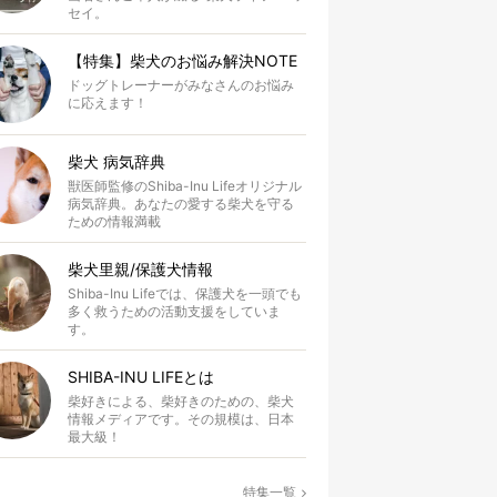
セイ。
【特集】柴犬のお悩み解決NOTE
ドッグトレーナーがみなさんのお悩み
に応えます！
柴犬 病気辞典
獣医師監修のShiba-Inu Lifeオリジナル
病気辞典。あなたの愛する柴犬を守る
ための情報満載
柴犬里親/保護犬情報
Shiba-Inu Lifeでは、保護犬を一頭でも
多く救うための活動支援をしていま
す。
SHIBA-INU LIFEとは
柴好きによる、柴好きのための、柴犬
情報メディアです。その規模は、日本
最大級！
特集一覧