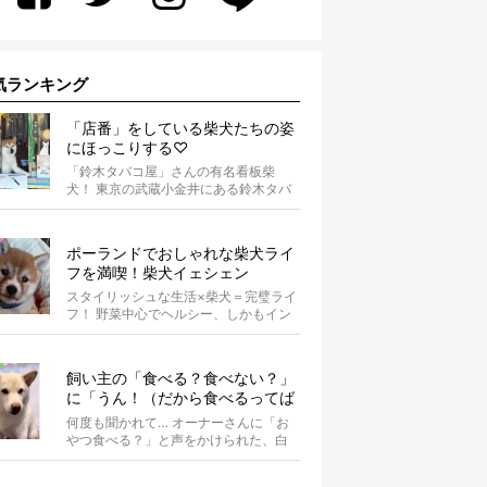
気ランキング
「店番」をしている柴犬たちの姿
にほっこりする♡
「鈴木タバコ屋」さんの有名看板柴
犬！ 東京の武蔵小金井にある鈴木タバ
コ屋さん。その店先には有名な看板柴
犬がいま...
ポーランドでおしゃれな柴犬ライ
フを満喫！柴犬イェシェン
スタイリッシュな生活×柴犬＝完璧ライ
フ！ 野菜中心でヘルシー、しかもイン
スタ映えするお料理を投稿しているア
カウ...
飼い主の「食べる？食べない？」
に「うん！（だから食べるってば
何回聞くの）」と答える柴犬可愛
何度も聞かれて… オーナーさんに「お
い【動画】
やつ食べる？」と声をかけられた、白
柴のぶらん。あまりのことに、しばら
くフリ...