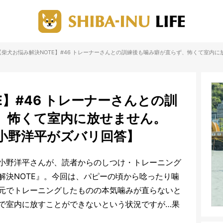
【柴犬お悩み解決NOTE】#46 トレーナーさんとの訓練後も噛み癖が直らず、怖くて室内
E】#46 トレーナーさんとの訓
、怖くて室内に放せません。
小野洋平がズバリ回答】
小野洋平さんが、読者からのしつけ・トレーニング
解決NOTE』。今回は、パピーの頃から唸ったり噛
元でトレーニングしたものの本気噛みが直らないと
で室内に放すことができないという状況ですが…果