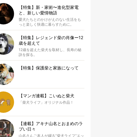
【特集】新・家術〜進化型家電
と、新しい愛情物語
愛犬たちとのかけがえのない生活をも
っと楽しく快適に暮らすために。
【特集】レジェンド柴の肖像ー12
歳を超えて
12歳を超えた柴犬を取材し、長寿の秘
訣を探る。
【特集】保護柴と家族になって
【マンガ連載】こいぬと柴犬
「柴犬ライフ」オリジナル作品！
【連載】アキナ山名とおまめのラ
ブい日々
山名さんご本人が綴る“柴犬ライフ”エッ