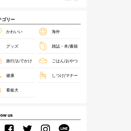
テゴリー
かわいい
海外
グッズ
雑誌・本/書籍
旅行/おでかけ
ごはん/おやつ
健康
しつけ/マナー
看板犬
low us