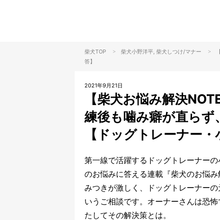
>
>
柴犬TOP
柴犬
小野洋平
, 柴犬
しつけ/マナー
答】
2021年9月21日
【柴犬お悩み解決NOT
練後も噛み癖が直らず
【ドッグトレーナー・
第一線で活躍するドッグトレーナーの
のお悩みに答える連載『柴犬のお悩み
みつきが激しく、ドッグトレーナーの
いうご相談です。オーナーさんは恐怖
たしてその解決策とは。