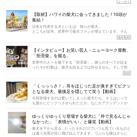
でしょうか？
エッセイ
もちろん、犬種としての完成度がとてつもなく高い柴犬だ
から、そういった側面はあります。
【取材】ハワイの柴犬に会ってきました！10頭が
でも、いざそれぞれの個体を見ていくと、丈夫で病気にも
集結！
なりにくい、とは言えないような気もするのです。
実際に「病気にならない」などということはないし、飼い
日本を代表する犬といえば、我らが柴犬。
主はそのためにやるべきことがある。
ところが近年、世界中で柴犬ファンが増えています。そん
今回は、柴犬に関わる方たちすべてに読んで欲しい、ある
な中「柴犬ライフ」が目をつけたのは、南の楽園ハワイ。
海外取材
柴犬とその家族のお話。
柴犬オーナーが多く、定期的にオフ会まで開催されている
ご本人からのレポートは、愛情たっぷりで示唆に富んだ物
とか。
語でした。
【インタビュー】お笑い芸人・ニューヨーク屋敷、
そんな噂を聞きつけ、今回はハワイの柴犬たちを取材して
「拒否柴」を掘る。
きました！
※文章はご本人の了承を得て編集しています
世界中の人々を魅了する「拒否柴」。彼らのすべてが詰ま
※画像はすべてイメージです
ったその行動は、柴犬を語る上では外せません。そして拒
※この記事は個人の感想であり、効果・効能を示すものではありません
否柴がここまで話題になるのは、“映える”ことも理由のひと
取材
つ。
では…拒否柴を「版画」にしてみたら、どんな作品ができあ
「くっっっさ！」耳をほじった足が臭すぎてビクッ
がるのでしょうか。
となる柴犬。最後足を隠してて笑う【動画】
最近版画製作を始めた、お笑いコンビ「ニューヨーク」の
屋敷裕政さんに、拒否柴を掘っていただきました！ イン
今回登場するのは驚いてしまった柴犬たち。そうはいって
タビューと合わせてご覧ください。
も誰かにビックリさせられたとか、なにかアクシデントが
起きたとか、そういうことが原因ではありません。全ての
原因は彼ら自身にあったのです…！
ゆっくりゆっくり登場する柴犬に「外で見るんじゃ
なかった」「表情がいい」と爆笑【動画】
柴犬を下から見る…たったそれだけでいつも見ているものと
は違う光景が目に飛び込んできます。つぶらな瞳はさらに