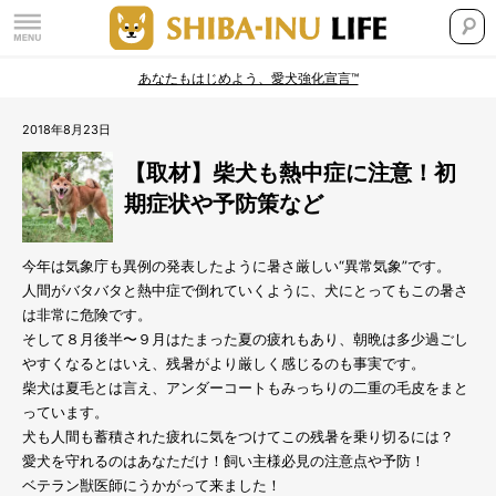
あなたもはじめよう、愛犬強化宣言™
2018年8月23日
【取材】柴犬も熱中症に注意！初
期症状や予防策など
今年は気象庁も異例の発表したように暑さ厳しい“異常気象”です。
人間がバタバタと熱中症で倒れていくように、犬にとってもこの暑さ
は非常に危険です。
そして８月後半〜９月はたまった夏の疲れもあり、朝晩は多少過ごし
やすくなるとはいえ、残暑がより厳しく感じるのも事実です。
柴犬は夏毛とは言え、アンダーコートもみっちりの二重の毛皮をまと
っています。
犬も人間も蓄積された疲れに気をつけてこの残暑を乗り切るには？
愛犬を守れるのはあなただけ！飼い主様必見の注意点や予防！
ベテラン獣医師にうかがって来ました！