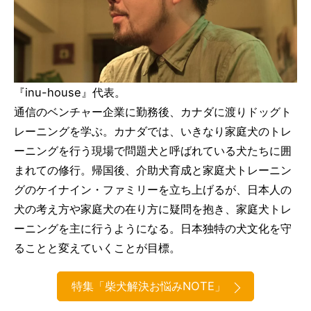
『inu-house』
代表。
通信のベンチャー企業に勤務後、
カナダに渡りドッグト
レーニングを学ぶ。カナダでは、
いきなり家庭犬のトレ
ーニングを行う現場で問題犬と呼ばれている
犬たちに囲
まれての修行。帰国後、
介助犬育成と家庭犬トレーニン
グのケイナイン・
ファミリーを立ち上げるが、
日本人の
犬の考え方や家庭犬の在り方に疑問を抱き、
家庭犬トレ
ーニングを主に行うようになる。
日本独特の犬文化を守
ることと変えていくことが目標。
特集「柴犬解決お悩みNOTE」