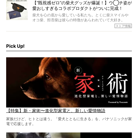
【“既視感ゼロ”の柴犬グッズが爆誕！】ウ◯チ姿が
愛おしすぎるコラボプロダクトがついに完成！
柴犬を心の底から愛している私たち。とくに柴スマイルや
オコ柴、拒否柴は彼らの特徴があらわれていて大好き。
でもちょっと待て…もうひとつ、忘れてはならない愛おしい
ストア情報
シーンがあったぞ。それは、背中を丸めて“ウンチなう”の姿
だ。
そこで私たち柴犬ライフは、ドッグブランド「PEGION（ペ
ギオン）」とコラボしてオリジナルの柴グッズを製作！
Pick Up!
柴犬と暮らす人もそうでない人も、とにかく柴犬を愛して
やまない皆さまへ。とんでもない柴グッズが爆誕です！
【特集】新・家術〜進化型家電と、新しい愛情物語
家族だけど、ヒトとは違う。「愛犬とともに生きる」を、パナソニックが家
電で応援します。