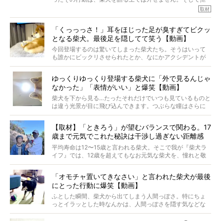
※この記事は個人の感想であり、効果・効能を示すものではありません
否柴がここまで話題になるのは、“映える”ことも理由のひと
取材
つ。
では…拒否柴を「版画」にしてみたら、どんな作品ができあ
「くっっっさ！」耳をほじった足が臭すぎてビクッ
がるのでしょうか。
となる柴犬。最後足を隠してて笑う【動画】
最近版画製作を始めた、お笑いコンビ「ニューヨーク」の
屋敷裕政さんに、拒否柴を掘っていただきました！ イン
今回登場するのは驚いてしまった柴犬たち。そうはいって
タビューと合わせてご覧ください。
も誰かにビックリさせられたとか、なにかアクシデントが
起きたとか、そういうことが原因ではありません。全ての
原因は彼ら自身にあったのです…！
ゆっくりゆっくり登場する柴犬に「外で見るんじゃ
なかった」「表情がいい」と爆笑【動画】
柴犬を下から見る…たったそれだけでいつも見ているものと
は違う光景が目に飛び込んできます。つぶらな瞳はさらに
つぶらに見え、モフモフのお顔はさらにモフモフに見えま
す。これはクセになる…！
【取材】「ときろう」が望むバランスで関わる。17
歳まで元気でこれた秘訣は干渉し過ぎない距離感
#38ときろう
平均寿命は12〜15歳と言われる柴犬。そこで我が『柴犬ラ
イフ』では、12歳を超えてもなお元気な柴犬を、憧れと敬
意を込めて“レジェンド柴”と呼んでいます。 この特集で
は、レジェンド柴たちのライフスタイルや食生活などにフ
「オモチャ置いてきなさい」と言われた柴犬が最後
ォーカスし、その元気の秘訣や、老犬と暮らすうえで大切
にとった行動に爆笑【動画】
だと思うことを、オーナーさんに語っていただきます。今
回登場してくれたのは、17歳のときろうくん。小さい頃か
ふとした瞬間、柴犬から出てしまう人間っぽさ。特にちょ
ら食が細かったため、何でも食べさせてきたということで
っとイラッとした時なんかは、人間っぽさを隠す気などな
すが、そんなときろうくんの長寿の秘訣とは。
いように見えます。もしかして本当の本当は、中身は人間
なんじゃ…？