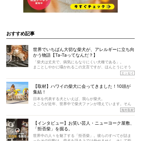
おすすめ記事
世界でいちばん大切な柴犬が、アレルギーに立ち向
かう物語【Ta-Taってなんだ？】
「柴犬は丈夫で、病気にもなりにくい犬種である」。
まことしやかに囁かれるこの文言ですが、ほんとうにそう
でしょうか？
エッセイ
もちろん、犬種としての完成度がとてつもなく高い柴犬だ
から、そういった側面はあります。
【取材】ハワイの柴犬に会ってきました！10頭が
でも、いざそれぞれの個体を見ていくと、丈夫で病気にも
集結！
なりにくい、とは言えないような気もするのです。
実際に「病気にならない」などということはないし、飼い
日本を代表する犬といえば、我らが柴犬。
主はそのためにやるべきことがある。
ところが近年、世界中で柴犬ファンが増えています。そん
今回は、柴犬に関わる方たちすべてに読んで欲しい、ある
な中「柴犬ライフ」が目をつけたのは、南の楽園ハワイ。
海外取材
柴犬とその家族のお話。
柴犬オーナーが多く、定期的にオフ会まで開催されている
ご本人からのレポートは、愛情たっぷりで示唆に富んだ物
とか。
語でした。
【インタビュー】お笑い芸人・ニューヨーク屋敷、
そんな噂を聞きつけ、今回はハワイの柴犬たちを取材して
「拒否柴」を掘る。
きました！
※文章はご本人の了承を得て編集しています
世界中の人々を魅了する「拒否柴」。彼らのすべてが詰ま
※画像はすべてイメージです
ったその行動は、柴犬を語る上では外せません。そして拒