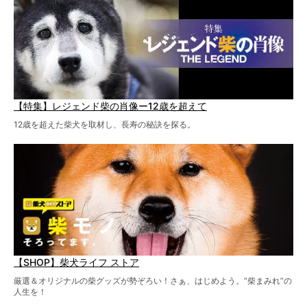
【特集】レジェンド柴の肖像ー12歳を超えて
12歳を超えた柴犬を取材し、長寿の秘訣を探る。
【SHOP】柴犬ライフ ストア
厳選＆オリジナルの柴グッズが勢ぞろい！さぁ、はじめよう。“柴まみれ”の
人生を！