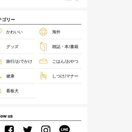
テゴリー
かわいい
海外
グッズ
雑誌・本/書籍
旅行/おでかけ
ごはん/おやつ
健康
しつけ/マナー
看板犬
low us