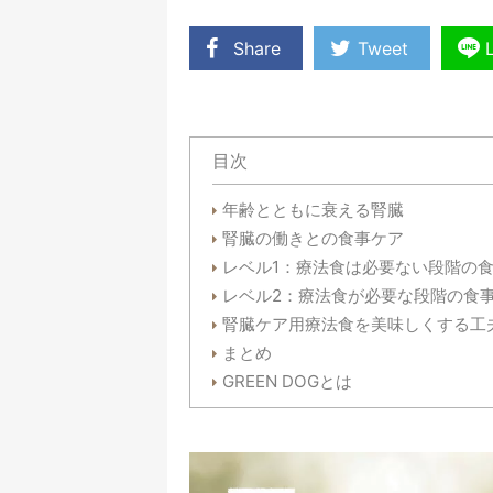
Share
Tweet
目次
年齢とともに衰える腎臓
腎臓の働きとの食事ケア
レベル1：療法食は必要ない段階の
レベル2：療法食が必要な段階の食
腎臓ケア用療法食を美味しくする工
まとめ
GREEN DOGとは