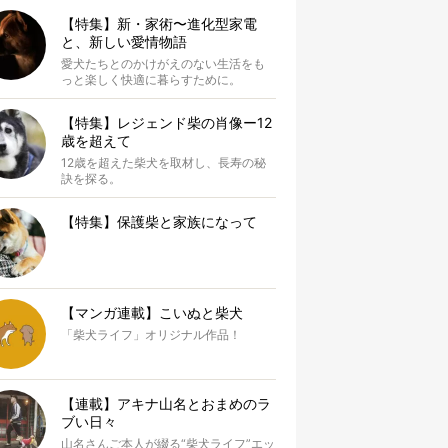
【特集】新・家術〜進化型家電
と、新しい愛情物語
愛犬たちとのかけがえのない生活をも
っと楽しく快適に暮らすために。
【特集】レジェンド柴の肖像ー12
歳を超えて
12歳を超えた柴犬を取材し、長寿の秘
訣を探る。
【特集】保護柴と家族になって
【マンガ連載】こいぬと柴犬
「柴犬ライフ」オリジナル作品！
【連載】アキナ山名とおまめのラ
ブい日々
山名さんご本人が綴る“柴犬ライフ”エッ