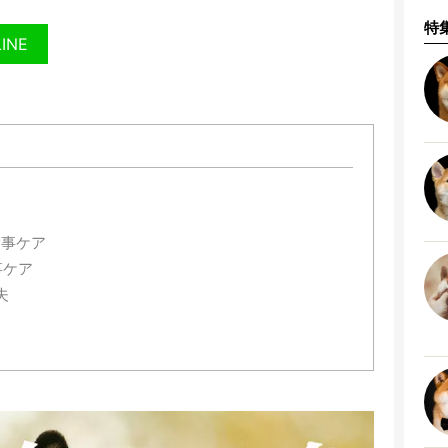
特
LINE
食事ケア
事ケア
夫