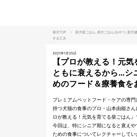
>
柴犬TOP
柴犬
柴ごはん
, 柴犬
ごはん/おやつ
, 柴犬
する工夫
2021年1月25日
【プロが教える！元気を
ともに衰えるから…シ
めのフード＆療養食を
プレミアムペットフード・ケアの専門店
持つ犬猫の食事のプロ・山本由能さん
ロが教える！元気を育てる柴ごはん』
今回は、特にシニア期になると衰えや
ための食事についてレクチャーしてい