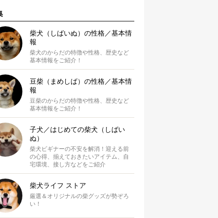
集
柴犬（しばいぬ）の性格／基本情
報
柴犬のからだの特徴や性格、歴史など
基本情報をご紹介！
豆柴（まめしば）の性格／基本情
報
豆柴のからだの特徴や性格、歴史など
基本情報をご紹介！
子犬／はじめての柴犬（しばい
ぬ）
柴犬ビギナーの不安を解消！迎える前
の心得、揃えておきたいアイテム、自
宅環境、接し方などをご紹介
柴犬ライフ ストア
厳選＆オリジナルの柴グッズが勢ぞろ
い！