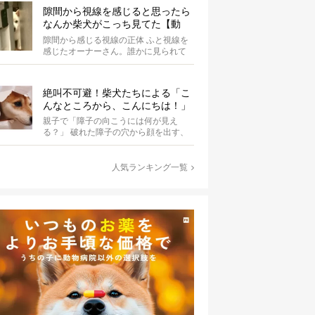
隙間から視線を感じると思ったら
なんか柴犬がこっち見てた【動
画】
隙間から感じる視線の正体 ふと視線を
感じたオーナーさん。誰かに見られて
いる気がするのです。 まさ...
絶叫不可避！柴犬たちによる「こ
んなところから、こんにちは！」
親子で「障子の向こうには何が見え
る？」 破れた障子の穴から顔を出す、
柴犬のこばんちゃん・たまるちゃん親
子。親子...
人気ランキング一覧