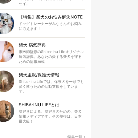
セイ。
【特集】柴犬のお悩み解決NOTE
ドッグトレーナーがみなさんのお悩み
に応えます！
柴犬 病気辞典
獣医師監修のShiba-Inu Lifeオリジナル
病気辞典。あなたの愛する柴犬を守る
ための情報満載
柴犬里親/保護犬情報
Shiba-Inu Lifeでは、保護犬を一頭でも
多く救うための活動支援をしていま
す。
SHIBA-INU LIFEとは
柴好きによる、柴好きのための、柴犬
情報メディアです。その規模は、日本
最大級！
特集一覧