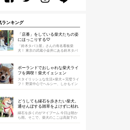
気ランキング
「店番」をしている柴犬たちの姿
にほっこりする♡
「鈴木タバコ屋」さんの有名看板柴
犬！ 東京の武蔵小金井にある鈴木タバ
コ屋さん。その店先には有名な看板柴
犬がいま...
ポーランドでおしゃれな柴犬ライ
フを満喫！柴犬イェシェン
スタイリッシュな生活×柴犬＝完璧ライ
フ！ 野菜中心でヘルシー、しかもイン
スタ映えするお料理を投稿しているア
カウ...
どうしても縁石を歩きたい柴犬。
通せんぼする雑草をよけずに枯れ
るまで気長に待つつもりかも【動
縁石を歩くのがマイブーム 今日は朝か
画】
ら雨。そこで、柴犬のここは高架下の
散歩に出かけました。 最近...