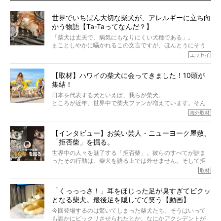
世界でいちばん大切な柴犬が、アレルギーに立ち向
かう物語【Ta-Taってなんだ？】
「柴犬は丈夫で、病気にもなりにくい犬種である」。
まことしやかに囁かれるこの文言ですが、ほんとうにそう
でしょうか？
エッセイ
もちろん、犬種としての完成度がとてつもなく高い柴犬だ
から、そういった側面はあります。
【取材】ハワイの柴犬に会ってきました！10頭が
でも、いざそれぞれの個体を見ていくと、丈夫で病気にも
集結！
なりにくい、とは言えないような気もするのです。
実際に「病気にならない」などということはないし、飼い
日本を代表する犬といえば、我らが柴犬。
主はそのためにやるべきことがある。
ところが近年、世界中で柴犬ファンが増えています。そん
今回は、柴犬に関わる方たちすべてに読んで欲しい、ある
な中「柴犬ライフ」が目をつけたのは、南の楽園ハワイ。
海外取材
柴犬とその家族のお話。
柴犬オーナーが多く、定期的にオフ会まで開催されている
ご本人からのレポートは、愛情たっぷりで示唆に富んだ物
とか。
語でした。
【インタビュー】お笑い芸人・ニューヨーク屋敷、
そんな噂を聞きつけ、今回はハワイの柴犬たちを取材して
「拒否柴」を掘る。
きました！
※文章はご本人の了承を得て編集しています
世界中の人々を魅了する「拒否柴」。彼らのすべてが詰ま
※画像はすべてイメージです
ったその行動は、柴犬を語る上では外せません。そして拒
※この記事は個人の感想であり、効果・効能を示すものではありません
否柴がここまで話題になるのは、“映える”ことも理由のひと
取材
つ。
では…拒否柴を「版画」にしてみたら、どんな作品ができあ
「くっっっさ！」耳をほじった足が臭すぎてビクッ
がるのでしょうか。
となる柴犬。最後足を隠してて笑う【動画】
最近版画製作を始めた、お笑いコンビ「ニューヨーク」の
屋敷裕政さんに、拒否柴を掘っていただきました！ イン
今回登場するのは驚いてしまった柴犬たち。そうはいって
タビューと合わせてご覧ください。
も誰かにビックリさせられたとか、なにかアクシデントが