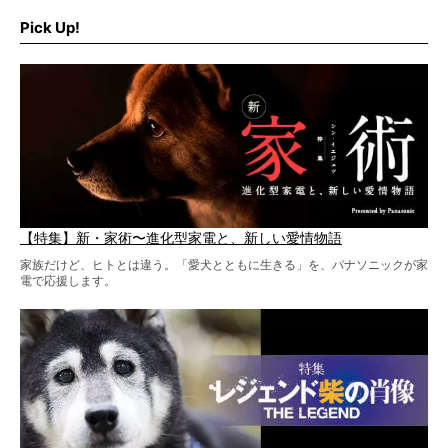
そこで私たち柴犬ライフは、ドッグブランド「PEGION（ペ
ギオン）」とコラボしてオリジナルの柴グッズを製作！
Pick Up!
柴犬と暮らす人もそうでない人も、とにかく柴犬を愛して
やまない皆さまへ。とんでもない柴グッズが爆誕です！
【特集】新・家術〜進化型家電と、新しい愛情物語
家族だけど、ヒトとは違う。「愛犬とともに生きる」を、パナソニックが家
電で応援します。