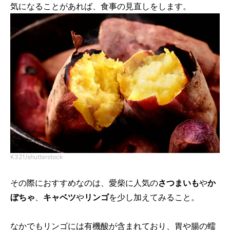
気になることがあれば、食事の見直しをします。
K321/shutterstock
その際におすすめなのは、愛柴に人気の
さつまいも
や
か
ぼちゃ
、
キャベツ
や
リンゴ
を少し加えてみること。
なかでもリンゴには有機酸が含まれており、胃や腸の蠕