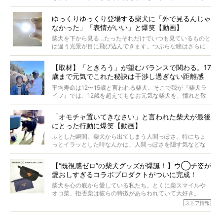
起きたとか、そういうことが原因ではありません。全ての
原因は彼ら自身にあったのです…！
ゆっくりゆっくり登場する柴犬に「外で見るんじゃ
なかった」「表情がいい」と爆笑【動画】
柴犬を下から見る…たったそれだけでいつも見ているものと
は違う光景が目に飛び込んできます。つぶらな瞳はさらに
つぶらに見え、モフモフのお顔はさらにモフモフに見えま
す。これはクセになる…！
【取材】「ときろう」が望むバランスで関わる。17
歳まで元気でこれた秘訣は干渉し過ぎない距離感
#38ときろう
平均寿命は12〜15歳と言われる柴犬。そこで我が『柴犬ラ
イフ』では、12歳を超えてもなお元気な柴犬を、憧れと敬
意を込めて“レジェンド柴”と呼んでいます。 この特集で
は、レジェンド柴たちのライフスタイルや食生活などにフ
「オモチャ置いてきなさい」と言われた柴犬が最後
ォーカスし、その元気の秘訣や、老犬と暮らすうえで大切
にとった行動に爆笑【動画】
だと思うことを、オーナーさんに語っていただきます。今
回登場してくれたのは、17歳のときろうくん。小さい頃か
ふとした瞬間、柴犬から出てしまう人間っぽさ。特にちょ
ら食が細かったため、何でも食べさせてきたということで
っとイラッとした時なんかは、人間っぽさを隠す気などな
すが、そんなときろうくんの長寿の秘訣とは。
いように見えます。もしかして本当の本当は、中身は人間
なんじゃ…？
【“既視感ゼロ”の柴犬グッズが爆誕！】ウ◯チ姿が
愛おしすぎるコラボプロダクトがついに完成！
柴犬を心の底から愛している私たち。とくに柴スマイルや
オコ柴、拒否柴は彼らの特徴があらわれていて大好き。
でもちょっと待て…もうひとつ、忘れてはならない愛おしい
ストア情報
シーンがあったぞ。それは、背中を丸めて“ウンチなう”の姿
だ。