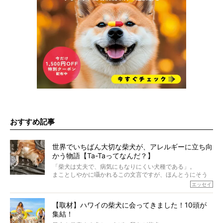
おすすめ記事
世界でいちばん大切な柴犬が、アレルギーに立ち向
かう物語【Ta-Taってなんだ？】
「柴犬は丈夫で、病気にもなりにくい犬種である」。
まことしやかに囁かれるこの文言ですが、ほんとうにそう
でしょうか？
エッセイ
もちろん、犬種としての完成度がとてつもなく高い柴犬だ
から、そういった側面はあります。
【取材】ハワイの柴犬に会ってきました！10頭が
でも、いざそれぞれの個体を見ていくと、丈夫で病気にも
集結！
なりにくい、とは言えないような気もするのです。
実際に「病気にならない」などということはないし、飼い