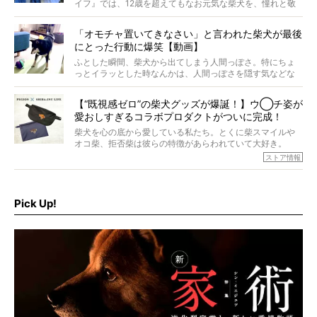
イフ』では、12歳を超えてもなお元気な柴犬を、憧れと敬
意を込めて“レジェンド柴”と呼んでいます。 この特集で
は、レジェンド柴たちのライフスタイルや食生活などにフ
「オモチャ置いてきなさい」と言われた柴犬が最後
ォーカスし、その元気の秘訣や、老犬と暮らすうえで大切
にとった行動に爆笑【動画】
だと思うことを、オーナーさんに語っていただきます。今
回登場してくれたのは、17歳のときろうくん。小さい頃か
ふとした瞬間、柴犬から出てしまう人間っぽさ。特にちょ
ら食が細かったため、何でも食べさせてきたということで
っとイラッとした時なんかは、人間っぽさを隠す気などな
すが、そんなときろうくんの長寿の秘訣とは。
いように見えます。もしかして本当の本当は、中身は人間
なんじゃ…？
【“既視感ゼロ”の柴犬グッズが爆誕！】ウ◯チ姿が
愛おしすぎるコラボプロダクトがついに完成！
柴犬を心の底から愛している私たち。とくに柴スマイルや
オコ柴、拒否柴は彼らの特徴があらわれていて大好き。
でもちょっと待て…もうひとつ、忘れてはならない愛おしい
ストア情報
シーンがあったぞ。それは、背中を丸めて“ウンチなう”の姿
だ。
そこで私たち柴犬ライフは、ドッグブランド「PEGION（ペ
ギオン）」とコラボしてオリジナルの柴グッズを製作！
Pick Up!
柴犬と暮らす人もそうでない人も、とにかく柴犬を愛して
やまない皆さまへ。とんでもない柴グッズが爆誕です！