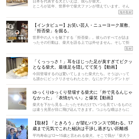
日本を代表する犬といえば、我らが柴犬。
主はそのためにやるべきことがある。
ところが近年、世界中で柴犬ファンが増えています。そん
今回は、柴犬に関わる方たちすべてに読んで欲しい、ある
な中「柴犬ライフ」が目をつけたのは、南の楽園ハワイ。
海外取材
柴犬とその家族のお話。
柴犬オーナーが多く、定期的にオフ会まで開催されている
ご本人からのレポートは、愛情たっぷりで示唆に富んだ物
とか。
語でした。
【インタビュー】お笑い芸人・ニューヨーク屋敷、
そんな噂を聞きつけ、今回はハワイの柴犬たちを取材して
「拒否柴」を掘る。
きました！
※文章はご本人の了承を得て編集しています
世界中の人々を魅了する「拒否柴」。彼らのすべてが詰ま
※画像はすべてイメージです
ったその行動は、柴犬を語る上では外せません。そして拒
※この記事は個人の感想であり、効果・効能を示すものではありません
否柴がここまで話題になるのは、“映える”ことも理由のひと
取材
つ。
では…拒否柴を「版画」にしてみたら、どんな作品ができあ
「くっっっさ！」耳をほじった足が臭すぎてビクッ
がるのでしょうか。
となる柴犬。最後足を隠してて笑う【動画】
最近版画製作を始めた、お笑いコンビ「ニューヨーク」の
屋敷裕政さんに、拒否柴を掘っていただきました！ イン
今回登場するのは驚いてしまった柴犬たち。そうはいって
タビューと合わせてご覧ください。
も誰かにビックリさせられたとか、なにかアクシデントが
起きたとか、そういうことが原因ではありません。全ての
原因は彼ら自身にあったのです…！
ゆっくりゆっくり登場する柴犬に「外で見るんじゃ
なかった」「表情がいい」と爆笑【動画】
柴犬を下から見る…たったそれだけでいつも見ているものと
は違う光景が目に飛び込んできます。つぶらな瞳はさらに
つぶらに見え、モフモフのお顔はさらにモフモフに見えま
す。これはクセになる…！
【取材】「ときろう」が望むバランスで関わる。17
歳まで元気でこれた秘訣は干渉し過ぎない距離感
#38ときろう
平均寿命は12〜15歳と言われる柴犬。そこで我が『柴犬ラ