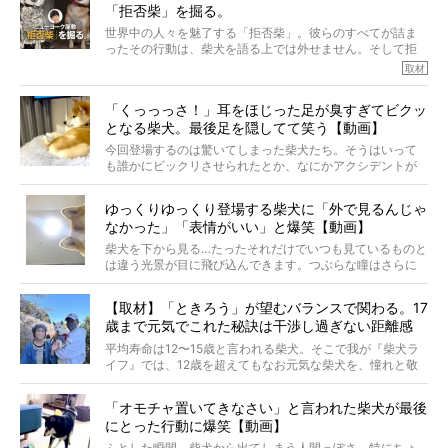
「拒否柴」を掘る。
きました！
※文章はご本人の了承を得て編集しています
世界中の人々を魅了する「拒否柴」。彼らのすべてが詰ま
※画像はすべてイメージです
ったその行動は、柴犬を語る上では外せません。そして拒
※この記事は個人の感想であり、効果・効能を示すものではありません
否柴がここまで話題になるのは、“映える”ことも理由のひと
取材
つ。
では…拒否柴を「版画」にしてみたら、どんな作品ができあ
「くっっっさ！」耳をほじった足が臭すぎてビクッ
がるのでしょうか。
となる柴犬。最後足を隠してて笑う【動画】
最近版画製作を始めた、お笑いコンビ「ニューヨーク」の
屋敷裕政さんに、拒否柴を掘っていただきました！ イン
今回登場するのは驚いてしまった柴犬たち。そうはいって
タビューと合わせてご覧ください。
も誰かにビックリさせられたとか、なにかアクシデントが
起きたとか、そういうことが原因ではありません。全ての
原因は彼ら自身にあったのです…！
ゆっくりゆっくり登場する柴犬に「外で見るんじゃ
なかった」「表情がいい」と爆笑【動画】
柴犬を下から見る…たったそれだけでいつも見ているものと
は違う光景が目に飛び込んできます。つぶらな瞳はさらに
つぶらに見え、モフモフのお顔はさらにモフモフに見えま
す。これはクセになる…！
【取材】「ときろう」が望むバランスで関わる。17
歳まで元気でこれた秘訣は干渉し過ぎない距離感
#38ときろう
平均寿命は12〜15歳と言われる柴犬。そこで我が『柴犬ラ
イフ』では、12歳を超えてもなお元気な柴犬を、憧れと敬
意を込めて“レジェンド柴”と呼んでいます。 この特集で
は、レジェンド柴たちのライフスタイルや食生活などにフ
「オモチャ置いてきなさい」と言われた柴犬が最後
ォーカスし、その元気の秘訣や、老犬と暮らすうえで大切
にとった行動に爆笑【動画】
だと思うことを、オーナーさんに語っていただきます。今
回登場してくれたのは、17歳のときろうくん。小さい頃か
ふとした瞬間、柴犬から出てしまう人間っぽさ。特にちょ