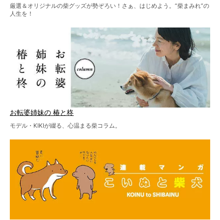
厳選＆オリジナルの柴グッズが勢ぞろい！さぁ、はじめよう。“柴まみれ”の
人生を！
お転婆姉妹の 椿と柊
モデル・KIKIが綴る、心温まる柴コラム。