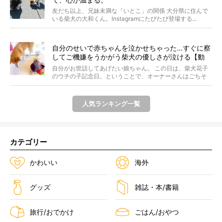
友だち以上、兄妹未満な「いとこ」の関係 大分県に住んで
いる柴犬の大和くん。Instagramにたびたび登場する...
自分のせいで赤ちゃんを泣かせちゃった…すぐに察
してご機嫌をうかがう柴犬の優しさが泣ける【動
画】
自分がお世話してあげたい娘ちゃん。 この日は、柴犬花子
のウチの子記念日。ということで、オーナーさんはごちそ
うを...
人気ランキング一覧
カテゴリー
かわいい
海外
グッズ
雑誌・本/書籍
旅行/おでかけ
ごはん/おやつ