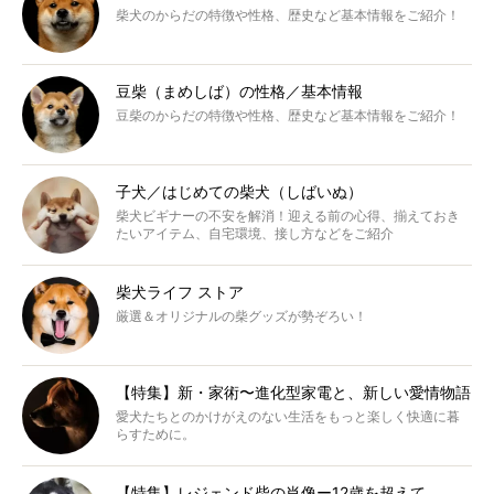
柴犬のからだの特徴や性格、歴史など基本情報をご紹介！
豆柴（まめしば）の性格／基本情報
豆柴のからだの特徴や性格、歴史など基本情報をご紹介！
子犬／はじめての柴犬（しばいぬ）
柴犬ビギナーの不安を解消！迎える前の心得、揃えておき
たいアイテム、自宅環境、接し方などをご紹介
柴犬ライフ ストア
厳選＆オリジナルの柴グッズが勢ぞろい！
【特集】新・家術〜進化型家電と、新しい愛情物語
愛犬たちとのかけがえのない生活をもっと楽しく快適に暮
らすために。
【特集】レジェンド柴の肖像ー12歳を超えて