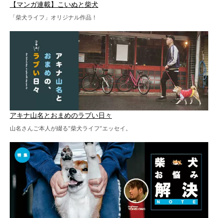
【マンガ連載】こいぬと柴犬
「柴犬ライフ」オリジナル作品！
アキナ山名とおまめのラブい日々
山名さんご本人が綴る“柴犬ライフ”エッセイ。