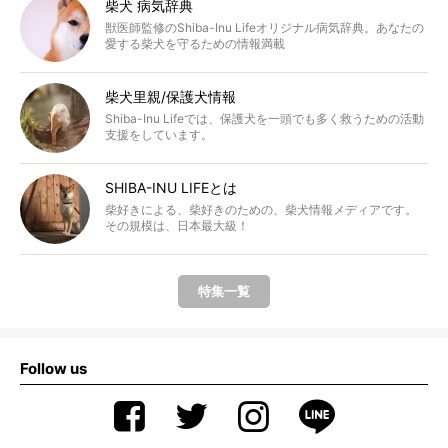
柴犬 病気辞典
獣医師監修のShiba-Inu Lifeオリジナル病気辞典。あなたの
愛する柴犬を守るための情報満載
柴犬里親/保護犬情報
Shiba-Inu Lifeでは、保護犬を一頭でも多く救うための活動
支援をしています。
SHIBA-INU LIFEとは
柴好きによる、柴好きのための、柴犬情報メディアです。
その規模は、日本最大級！
特集一覧
Follow us