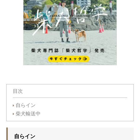
目次
自らイン
柴犬輸送中
自らイン