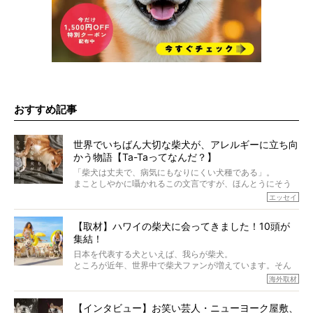
おすすめ記事
世界でいちばん大切な柴犬が、アレルギーに立ち向
かう物語【Ta-Taってなんだ？】
「柴犬は丈夫で、病気にもなりにくい犬種である」。
まことしやかに囁かれるこの文言ですが、ほんとうにそう
でしょうか？
エッセイ
もちろん、犬種としての完成度がとてつもなく高い柴犬だ
から、そういった側面はあります。
【取材】ハワイの柴犬に会ってきました！10頭が
でも、いざそれぞれの個体を見ていくと、丈夫で病気にも
集結！
なりにくい、とは言えないような気もするのです。
実際に「病気にならない」などということはないし、飼い
日本を代表する犬といえば、我らが柴犬。
主はそのためにやるべきことがある。
ところが近年、世界中で柴犬ファンが増えています。そん
今回は、柴犬に関わる方たちすべてに読んで欲しい、ある
な中「柴犬ライフ」が目をつけたのは、南の楽園ハワイ。
海外取材
柴犬とその家族のお話。
柴犬オーナーが多く、定期的にオフ会まで開催されている
ご本人からのレポートは、愛情たっぷりで示唆に富んだ物
とか。
語でした。
【インタビュー】お笑い芸人・ニューヨーク屋敷、
そんな噂を聞きつけ、今回はハワイの柴犬たちを取材して