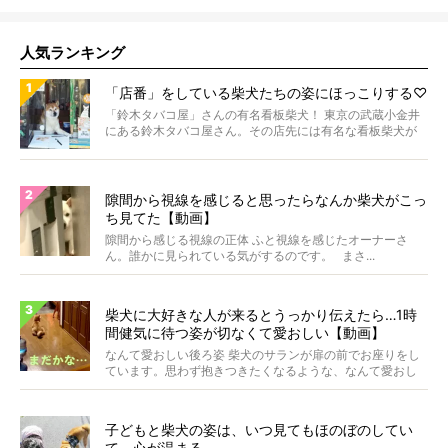
人気ランキング
「店番」をしている柴犬たちの姿にほっこりする♡
「鈴木タバコ屋」さんの有名看板柴犬！ 東京の武蔵小金井
にある鈴木タバコ屋さん。その店先には有名な看板柴犬が
いま...
隙間から視線を感じると思ったらなんか柴犬がこっ
ち見てた【動画】
隙間から感じる視線の正体 ふと視線を感じたオーナーさ
ん。誰かに見られている気がするのです。 まさ...
柴犬に大好きな人が来るとうっかり伝えたら…1時
間健気に待つ姿が切なくて愛おしい【動画】
なんて愛おしい後ろ姿 柴犬のサランが扉の前でお座りをし
ています。思わず抱きつきたくなるような、なんて愛おし
い背...
子どもと柴犬の姿は、いつ見てもほのぼのしてい
て、心が温まる。