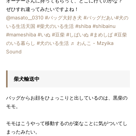
オーナーさんに持ってもらって、どこに行くのかな？
ぜひすれ違ってみたいですよね！
@masato__0310
#バッグ大好き犬
#バッグだあい
#犬の
いる生活天国
#柴犬のいる生活
#shiba
#shibainu
#mameshiba
#いぬ
#豆柴
#しばいぬ
#まめしば
#豆柴
のいる暮らし
#犬のいる生活
♬ わんこ - Mzyika
Sound
柴犬輸送中
バッグからお顔をひょっこりと出しているのは、黒柴の
モモ。
モモはこうやって移動するのが楽なことに気がついてし
まったみたい。