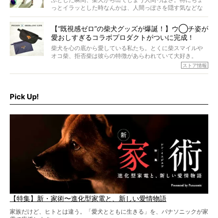
ら食が細かったため、何でも食べさせてきたということで
っとイラッとした時なんかは、人間っぽさを隠す気などな
すが、そんなときろうくんの長寿の秘訣とは。
いように見えます。もしかして本当の本当は、中身は人間
なんじゃ…？
【“既視感ゼロ”の柴犬グッズが爆誕！】ウ◯チ姿が
愛おしすぎるコラボプロダクトがついに完成！
柴犬を心の底から愛している私たち。とくに柴スマイルや
オコ柴、拒否柴は彼らの特徴があらわれていて大好き。
でもちょっと待て…もうひとつ、忘れてはならない愛おしい
ストア情報
シーンがあったぞ。それは、背中を丸めて“ウンチなう”の姿
だ。
そこで私たち柴犬ライフは、ドッグブランド「PEGION（ペ
ギオン）」とコラボしてオリジナルの柴グッズを製作！
Pick Up!
柴犬と暮らす人もそうでない人も、とにかく柴犬を愛して
やまない皆さまへ。とんでもない柴グッズが爆誕です！
【特集】新・家術〜進化型家電と、新しい愛情物語
家族だけど、ヒトとは違う。「愛犬とともに生きる」を、パナソニックが家