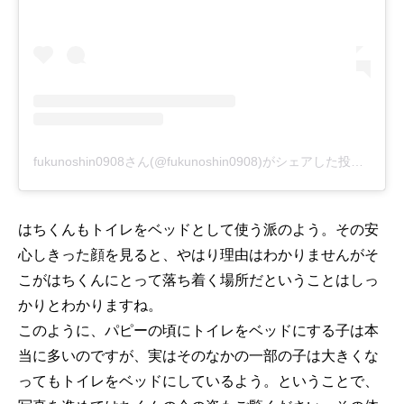
fukunoshin0908さん(@fukunoshin0908)がシェアした投稿
-
201
はちくんもトイレをベッドとして使う派のよう。その安
心しきった顔を見ると、やはり理由はわかりませんがそ
こがはちくんにとって落ち着く場所だということはしっ
かりとわかりますね。
このように、パピーの頃にトイレをベッドにする子は本
当に多いのですが、実はそのなかの一部の子は大きくな
ってもトイレをベッドにしているよう。ということで、