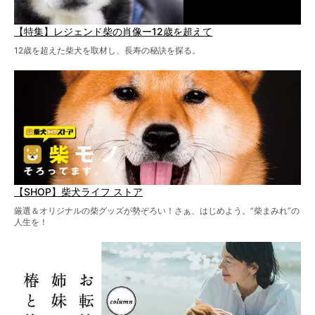
【特集】レジェンド柴の肖像ー12歳を超えて
12歳を超えた柴犬を取材し、長寿の秘訣を探る。
【SHOP】柴犬ライフ ストア
厳選＆オリジナルの柴グッズが勢ぞろい！さぁ、はじめよう。“柴まみれ”の
人生を！