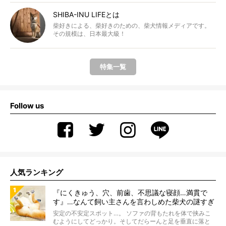
SHIBA-INU LIFEとは
柴好きによる、柴好きのための、柴犬情報メディアです。
その規模は、日本最大級！
特集一覧
Follow us
人気ランキング
『にくきゅう、穴、前歯、不思議な寝顔…満貫で
す』…なんて飼い主さんを言わしめた柴犬の謎すぎ
る寝相がコチラです。
安定の不安定スポット…。 ソファの背もたれを体で挟みこ
むようにしてどっかり。そしてだらーんと足を垂直に落と