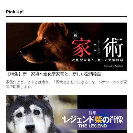
だ。
そこで私たち柴犬ライフは、ドッグブランド「PEGION（ペ
ギオン）」とコラボしてオリジナルの柴グッズを製作！
Pick Up!
柴犬と暮らす人もそうでない人も、とにかく柴犬を愛して
やまない皆さまへ。とんでもない柴グッズが爆誕です！
【特集】新・家術〜進化型家電と、新しい愛情物語
家族だけど、ヒトとは違う。「愛犬とともに生きる」を、パナソニックが家
電で応援します。