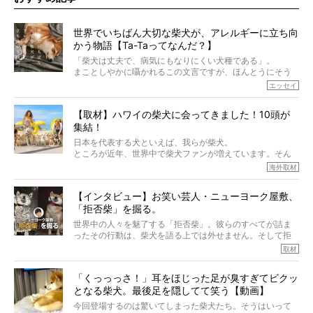
世界でいちばん大切な柴犬が、アレルギーに立ち向
かう物語【Ta-Taってなんだ？】
「柴犬は丈夫で、病気にもなりにくい犬種である」。
まことしやかに囁かれるこの文言ですが、ほんとうにそう
でしょうか？
エッセイ
もちろん、犬種としての完成度がとてつもなく高い柴犬だ
から、そういった側面はあります。
【取材】ハワイの柴犬に会ってきました！10頭が
でも、いざそれぞれの個体を見ていくと、丈夫で病気にも
集結！
なりにくい、とは言えないような気もするのです。
実際に「病気にならない」などということはないし、飼い
日本を代表する犬といえば、我らが柴犬。
主はそのためにやるべきことがある。
ところが近年、世界中で柴犬ファンが増えています。そん
今回は、柴犬に関わる方たちすべてに読んで欲しい、ある
な中「柴犬ライフ」が目をつけたのは、南の楽園ハワイ。
海外取材
柴犬とその家族のお話。
柴犬オーナーが多く、定期的にオフ会まで開催されている
ご本人からのレポートは、愛情たっぷりで示唆に富んだ物
とか。
語でした。
【インタビュー】お笑い芸人・ニューヨーク屋敷、
そんな噂を聞きつけ、今回はハワイの柴犬たちを取材して
「拒否柴」を掘る。
きました！
※文章はご本人の了承を得て編集しています
世界中の人々を魅了する「拒否柴」。彼らのすべてが詰ま
※画像はすべてイメージです
ったその行動は、柴犬を語る上では外せません。そして拒
※この記事は個人の感想であり、効果・効能を示すものではありません
否柴がここまで話題になるのは、“映える”ことも理由のひと
取材
つ。
では…拒否柴を「版画」にしてみたら、どんな作品ができあ
「くっっっさ！」耳をほじった足が臭すぎてビクッ
がるのでしょうか。
となる柴犬。最後足を隠してて笑う【動画】
最近版画製作を始めた、お笑いコンビ「ニューヨーク」の
屋敷裕政さんに、拒否柴を掘っていただきました！ イン
今回登場するのは驚いてしまった柴犬たち。そうはいって