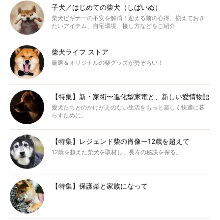
子犬／はじめての柴犬（しばいぬ）
柴犬ビギナーの不安を解消！迎える前の心得、揃えておき
たいアイテム、自宅環境、接し方などをご紹介
柴犬ライフ ストア
厳選＆オリジナルの柴グッズが勢ぞろい！
【特集】新・家術〜進化型家電と、新しい愛情物語
愛犬たちとのかけがえのない生活をもっと楽しく快適に暮
らすために。
【特集】レジェンド柴の肖像ー12歳を超えて
12歳を超えた柴犬を取材し、長寿の秘訣を探る。
【特集】保護柴と家族になって