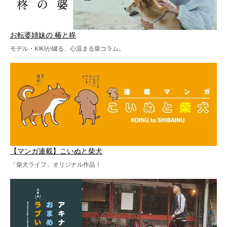
お転婆姉妹の 椿と柊
モデル・KIKIが綴る、心温まる柴コラム。
【マンガ連載】こいぬと柴犬
「柴犬ライフ」オリジナル作品！