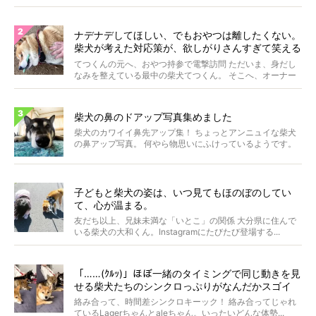
して...
ナデナデしてほしい、でもおやつは離したくない。
柴犬が考えた対応策が、欲しがりさんすぎて笑える
【動画】
てつくんの元へ、おやつ持参で電撃訪問 ただいま、身だし
なみを整えている最中の柴犬てつくん。 そこへ、オーナー
さ...
柴犬の鼻のドアップ写真集めました
柴犬のカワイイ鼻先アップ集！ ちょっとアンニュイな柴犬
の鼻アップ写真。 何やら物思いにふけっているようです。
ま...
子どもと柴犬の姿は、いつ見てもほのぼのしてい
て、心が温まる。
友だち以上、兄妹未満な「いとこ」の関係 大分県に住んで
いる柴犬の大和くん。Instagramにたびたび登場する...
「……(ｸﾙｯ)」ほぼ一緒のタイミングで同じ動きを見
せる柴犬たちのシンクロっぷりがなんだかスゴイ
絡み合って、時間差シンクロキーック！ 絡み合ってじゃれ
ているLagerちゃんとaleちゃん。いったいどんな体勢...