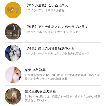
【マンガ連載】こいぬと柴犬
「柴犬ライフ」オリジナル作品！
【連載】アキナ山名とおまめのラブい日々
山名さんご本人が綴る“柴犬ライフ”エッセイ。
【特集】柴犬のお悩み解決NOTE
ドッグトレーナーがみなさんのお悩みに応えます！
柴犬 病気辞典
獣医師監修のShiba-Inu Lifeオリジナル病気辞典。あなたの
愛する柴犬を守るための情報満載
柴犬里親/保護犬情報
Shiba-Inu Lifeでは、保護犬を一頭でも多く救うための活動
支援をしています。