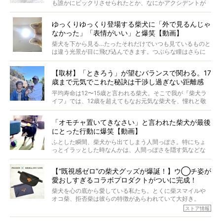
タビューと合わせてご覧ください。
も誰かにビックリさせられたとか、なにかアクシデントが
起きたとか、そういうことが原因ではありません。全ての
原因は彼ら自身にあったのです…！
ゆっくりゆっくり登場する柴犬に「外で見るんじゃ
なかった」「表情がいい」と爆笑【動画】
柴犬を下から見る…たったそれだけでいつも見ているものと
は違う光景が目に飛び込んできます。つぶらな瞳はさらに
つぶらに見え、モフモフのお顔はさらにモフモフに見えま
す。これはクセになる…！
【取材】「ときろう」が望むバランスで関わる。17
歳まで元気でこれた秘訣は干渉し過ぎない距離感
#38ときろう
平均寿命は12〜15歳と言われる柴犬。そこで我が『柴犬ラ
イフ』では、12歳を超えてもなお元気な柴犬を、憧れと敬
意を込めて“レジェンド柴”と呼んでいます。 この特集で
は、レジェンド柴たちのライフスタイルや食生活などにフ
「オモチャ置いてきなさい」と言われた柴犬が最後
ォーカスし、その元気の秘訣や、老犬と暮らすうえで大切
にとった行動に爆笑【動画】
だと思うことを、オーナーさんに語っていただきます。今
回登場してくれたのは、17歳のときろうくん。小さい頃か
ふとした瞬間、柴犬から出てしまう人間っぽさ。特にちょ
ら食が細かったため、何でも食べさせてきたということで
っとイラッとした時なんかは、人間っぽさを隠す気などな
すが、そんなときろうくんの長寿の秘訣とは。
いように見えます。もしかして本当の本当は、中身は人間
なんじゃ…？
【“既視感ゼロ”の柴犬グッズが爆誕！】ウ◯チ姿が
愛おしすぎるコラボプロダクトがついに完成！
柴犬を心の底から愛している私たち。とくに柴スマイルや
オコ柴、拒否柴は彼らの特徴があらわれていて大好き。
でもちょっと待て…もうひとつ、忘れてはならない愛おしい
ストア情報
シーンがあったぞ。それは、背中を丸めて“ウンチなう”の姿