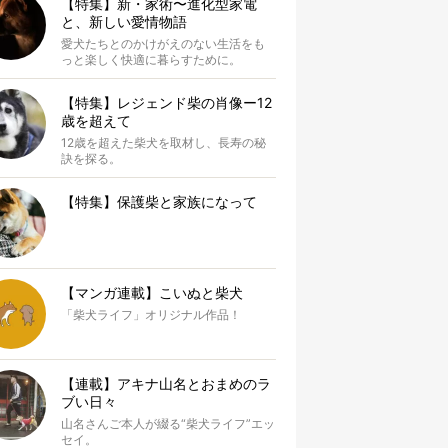
【特集】新・家術〜進化型家電
と、新しい愛情物語
愛犬たちとのかけがえのない生活をも
っと楽しく快適に暮らすために。
【特集】レジェンド柴の肖像ー12
歳を超えて
12歳を超えた柴犬を取材し、長寿の秘
訣を探る。
【特集】保護柴と家族になって
【マンガ連載】こいぬと柴犬
「柴犬ライフ」オリジナル作品！
【連載】アキナ山名とおまめのラ
ブい日々
山名さんご本人が綴る“柴犬ライフ”エッ
セイ。