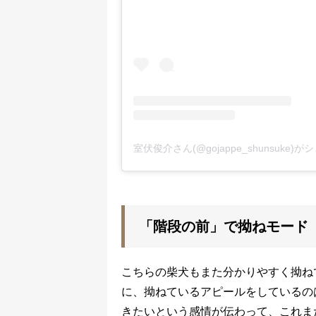
室伏俊介さん(@gojappe_shunsuke)
「階段の前」で拗ねモード
こちらの柴犬もまた分かりやすく拗ね
に、拗ねているアピールをしているの
きたいという感情が伝わって、これま