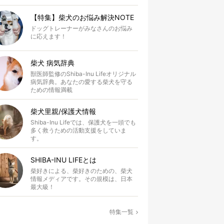
【特集】柴犬のお悩み解決NOTE
ドッグトレーナーがみなさんのお悩み
に応えます！
柴犬 病気辞典
獣医師監修のShiba-Inu Lifeオリジナル
病気辞典。あなたの愛する柴犬を守る
ための情報満載
柴犬里親/保護犬情報
Shiba-Inu Lifeでは、保護犬を一頭でも
多く救うための活動支援をしていま
す。
SHIBA-INU LIFEとは
柴好きによる、柴好きのための、柴犬
情報メディアです。その規模は、日本
最大級！
特集一覧