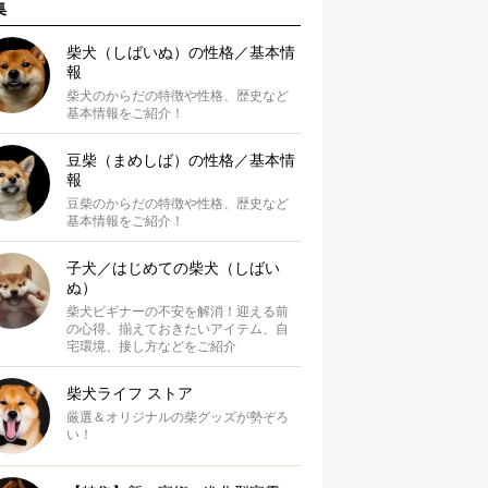
集
柴犬（しばいぬ）の性格／基本情
報
柴犬のからだの特徴や性格、歴史など
基本情報をご紹介！
豆柴（まめしば）の性格／基本情
報
豆柴のからだの特徴や性格、歴史など
基本情報をご紹介！
子犬／はじめての柴犬（しばい
ぬ）
柴犬ビギナーの不安を解消！迎える前
の心得、揃えておきたいアイテム、自
宅環境、接し方などをご紹介
柴犬ライフ ストア
厳選＆オリジナルの柴グッズが勢ぞろ
い！