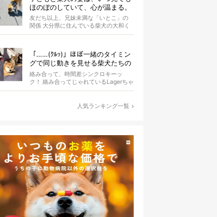
ほのぼのしていて、心が温まる。
友だち以上、兄妹未満な「いとこ」の
関係 大分県に住んでいる柴犬の大和く
ん。Instagramにたびたび登場する...
「……(ｸﾙｯ)」ほぼ一緒のタイミン
グで同じ動きを見せる柴犬たちの
シンクロっぷりがなんだかスゴイ
絡み合って、時間差シンクロキーッ
ク！ 絡み合ってじゃれているLagerちゃ
んとaleちゃん。いったいどんな体勢...
人気ランキング一覧