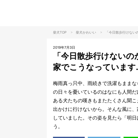
>
>
柴犬TOP
柴犬
かわいい
「今日散歩行けない
2019年7月3日
「今日散歩行けないの
家でこうなっています
梅雨真っ只中、雨続きで洗濯もままな
の日々を憂いているのはなにも人間だ
ある犬たちの嘆きもまたたくさん聞こ
出かけに行けないから。そんな風に、
していました。その姿を見たら「明日
う。