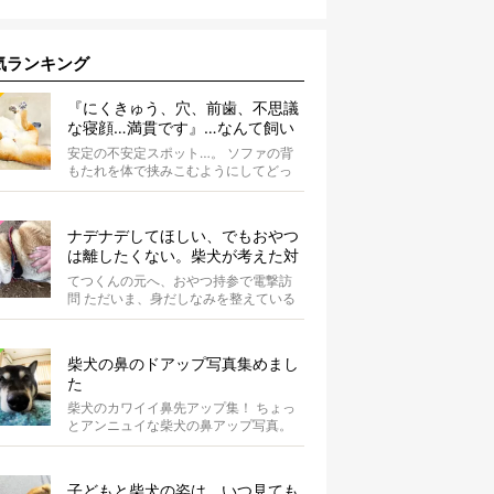
気ランキング
『にくきゅう、穴、前歯、不思議
な寝顔…満貫です』…なんて飼い
主さんを言わしめた柴犬の謎すぎ
安定の不安定スポット…。 ソファの背
る寝相がコチラです。
もたれを体で挟みこむようにしてどっ
かり。そしてだらーんと足を垂直に落
として...
ナデナデしてほしい、でもおやつ
は離したくない。柴犬が考えた対
応策が、欲しがりさんすぎて笑え
てつくんの元へ、おやつ持参で電撃訪
る【動画】
問 ただいま、身だしなみを整えている
最中の柴犬てつくん。 そこへ、オーナ
ーさ...
柴犬の鼻のドアップ写真集めまし
た
柴犬のカワイイ鼻先アップ集！ ちょっ
とアンニュイな柴犬の鼻アップ写真。
何やら物思いにふけっているようで
す。ま...
子どもと柴犬の姿は、いつ見ても