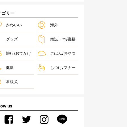
テゴリー
かわいい
海外
グッズ
雑誌・本/書籍
旅行/おでかけ
ごはん/おやつ
健康
しつけ/マナー
看板犬
low us