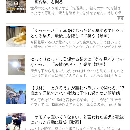
「拒否柴」を掘る。
きました！
※文章はご本人の了承を得て編集しています
世界中の人々を魅了する「拒否柴」。彼らのすべてが詰ま
※画像はすべてイメージです
ったその行動は、柴犬を語る上では外せません。そして拒
※この記事は個人の感想であり、効果・効能を示すものではありません
否柴がここまで話題になるのは、“映える”ことも理由のひと
取材
つ。
では…拒否柴を「版画」にしてみたら、どんな作品ができあ
「くっっっさ！」耳をほじった足が臭すぎてビクッ
がるのでしょうか。
となる柴犬。最後足を隠してて笑う【動画】
最近版画製作を始めた、お笑いコンビ「ニューヨーク」の
屋敷裕政さんに、拒否柴を掘っていただきました！ イン
今回登場するのは驚いてしまった柴犬たち。そうはいって
タビューと合わせてご覧ください。
も誰かにビックリさせられたとか、なにかアクシデントが
起きたとか、そういうことが原因ではありません。全ての
原因は彼ら自身にあったのです…！
ゆっくりゆっくり登場する柴犬に「外で見るんじゃ
なかった」「表情がいい」と爆笑【動画】
柴犬を下から見る…たったそれだけでいつも見ているものと
は違う光景が目に飛び込んできます。つぶらな瞳はさらに
つぶらに見え、モフモフのお顔はさらにモフモフに見えま
す。これはクセになる…！
【取材】「ときろう」が望むバランスで関わる。17
歳まで元気でこれた秘訣は干渉し過ぎない距離感
#38ときろう
平均寿命は12〜15歳と言われる柴犬。そこで我が『柴犬ラ
イフ』では、12歳を超えてもなお元気な柴犬を、憧れと敬
意を込めて“レジェンド柴”と呼んでいます。 この特集で
は、レジェンド柴たちのライフスタイルや食生活などにフ
「オモチャ置いてきなさい」と言われた柴犬が最後
ォーカスし、その元気の秘訣や、老犬と暮らすうえで大切
にとった行動に爆笑【動画】
だと思うことを、オーナーさんに語っていただきます。今
回登場してくれたのは、17歳のときろうくん。小さい頃か
ふとした瞬間、柴犬から出てしまう人間っぽさ。特にちょ