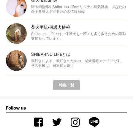
柴犬 病気辞典
獣医師監修のShiba-Inu Lifeオリジナル病気辞典。あなたの
愛する柴犬を守るための情報満載
柴犬里親/保護犬情報
Shiba-Inu Lifeでは、保護犬を一頭でも多く救うための活動
支援をしています。
SHIBA-INU LIFEとは
柴好きによる、柴好きのための、柴犬情報メディアです。
その規模は、日本最大級！
特集一覧
Follow us