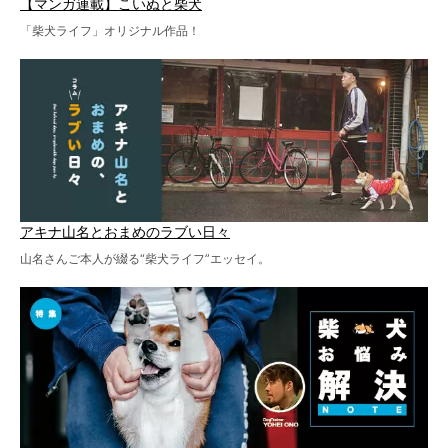
【マンガ連載】こいぬと柴犬
「柴犬ライフ」オリジナル作品！
アキナ山名とおまめのラブい日々
山名さんご本人が綴る“柴犬ライフ”エッセイ。