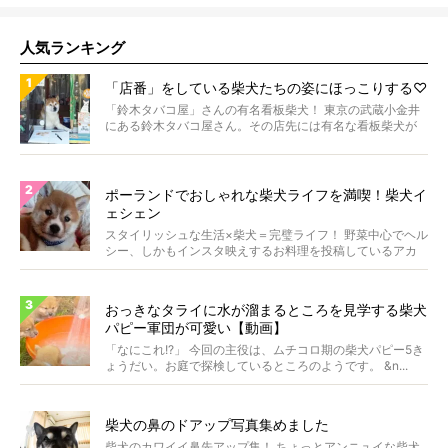
人気ランキング
「店番」をしている柴犬たちの姿にほっこりする♡
「鈴木タバコ屋」さんの有名看板柴犬！ 東京の武蔵小金井
にある鈴木タバコ屋さん。その店先には有名な看板柴犬が
いま...
ポーランドでおしゃれな柴犬ライフを満喫！柴犬イ
ェシェン
スタイリッシュな生活×柴犬＝完璧ライフ！ 野菜中心でヘル
シー、しかもインスタ映えするお料理を投稿しているアカ
ウ...
おっきなタライに水が溜まるところを見学する柴犬
パピー軍団が可愛い【動画】
「なにこれ!?」 今回の主役は、ムチコロ期の柴犬パピー5き
ょうだい。お庭で探検しているところのようです。 &n...
柴犬の鼻のドアップ写真集めました
柴犬のカワイイ鼻先アップ集！ ちょっとアンニュイな柴犬