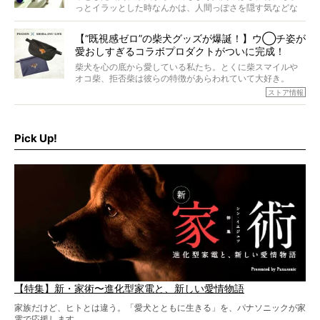
ら食が細かったため、何でも食べさせてきたということで
っとイラッとした時なんかは、人間っぽさを隠す気などな
すが、そんなときろうくんの長寿の秘訣とは。
いように見えます。もしかして本当の本当は、中身は人間
なんじゃ…？
【“既視感ゼロ”の柴犬グッズが爆誕！】ウ◯チ姿が
愛おしすぎるコラボプロダクトがついに完成！
柴犬を心の底から愛している私たち。とくに柴スマイルや
オコ柴、拒否柴は彼らの特徴があらわれていて大好き。
でもちょっと待て…もうひとつ、忘れてはならない愛おしい
ストア情報
シーンがあったぞ。それは、背中を丸めて“ウンチなう”の姿
だ。
そこで私たち柴犬ライフは、ドッグブランド「PEGION（ペ
ギオン）」とコラボしてオリジナルの柴グッズを製作！
Pick Up!
柴犬と暮らす人もそうでない人も、とにかく柴犬を愛して
やまない皆さまへ。とんでもない柴グッズが爆誕です！
【特集】新・家術〜進化型家電と、新しい愛情物語
家族だけど、ヒトとは違う。「愛犬とともに生きる」を、パナソニックが家
電で応援します。