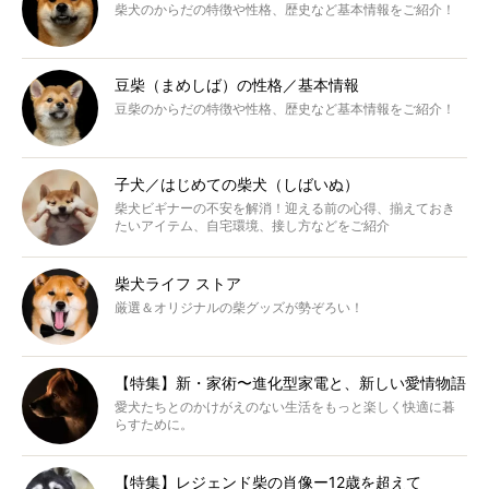
柴犬のからだの特徴や性格、歴史など基本情報をご紹介！
豆柴（まめしば）の性格／基本情報
豆柴のからだの特徴や性格、歴史など基本情報をご紹介！
子犬／はじめての柴犬（しばいぬ）
柴犬ビギナーの不安を解消！迎える前の心得、揃えておき
たいアイテム、自宅環境、接し方などをご紹介
柴犬ライフ ストア
厳選＆オリジナルの柴グッズが勢ぞろい！
【特集】新・家術〜進化型家電と、新しい愛情物語
愛犬たちとのかけがえのない生活をもっと楽しく快適に暮
らすために。
【特集】レジェンド柴の肖像ー12歳を超えて