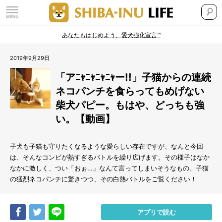
あなたもはじめよう、愛犬強化宣言™
2019年9月29日
「アﾆｬﾆｬﾆｬﾆｬー!!」子猫からの連続
ネコパンチを食らってもめげない
柴犬パピー。もはや、どっちも強
い。【動画】
子犬も子猫も守りたくなるような愛らしい存在ですが、なんと今回
は、そんなコンビが熱すぎるバトルを繰り広げます。その様子はなか
なかに激しく、つい「おぉ…」なんて言ってしまいそうなもの。子猫
の猛烈ネコパンチに驚きつつ、その白熱バトルをご覧ください！
Share
Tweet
LINE
アプリで読む