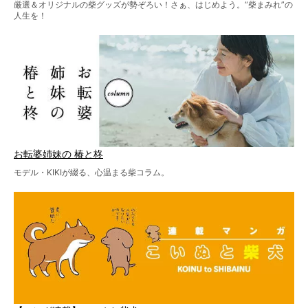
厳選＆オリジナルの柴グッズが勢ぞろい！さぁ、はじめよう。“柴まみれ”の
人生を！
お転婆姉妹の 椿と柊
モデル・KIKIが綴る、心温まる柴コラム。