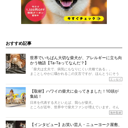
おすすめ記事
世界でいちばん大切な柴犬が、アレルギーに立ち向
かう物語【Ta-Taってなんだ？】
「柴犬は丈夫で、病気にもなりにくい犬種である」。
まことしやかに囁かれるこの文言ですが、ほんとうにそう
でしょうか？
エッセイ
もちろん、犬種としての完成度がとてつもなく高い柴犬だ
から、そういった側面はあります。
【取材】ハワイの柴犬に会ってきました！10頭が
でも、いざそれぞれの個体を見ていくと、丈夫で病気にも
集結！
なりにくい、とは言えないような気もするのです。
実際に「病気にならない」などということはないし、飼い
日本を代表する犬といえば、我らが柴犬。
主はそのためにやるべきことがある。
ところが近年、世界中で柴犬ファンが増えています。そん
今回は、柴犬に関わる方たちすべてに読んで欲しい、ある
な中「柴犬ライフ」が目をつけたのは、南の楽園ハワイ。
海外取材
柴犬とその家族のお話。
柴犬オーナーが多く、定期的にオフ会まで開催されている
ご本人からのレポートは、愛情たっぷりで示唆に富んだ物
とか。
語でした。
【インタビュー】お笑い芸人・ニューヨーク屋敷、
そんな噂を聞きつけ、今回はハワイの柴犬たちを取材して