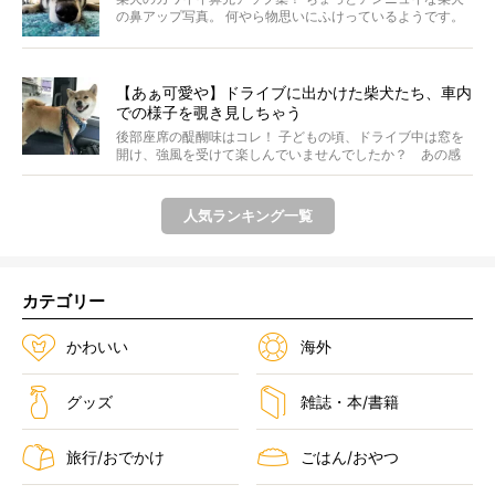
の鼻アップ写真。 何やら物思いにふけっているようです。
ま...
【あぁ可愛や】ドライブに出かけた柴犬たち、車内
での様子を覗き見しちゃう
後部座席の醍醐味はコレ！ 子どもの頃、ドライブ中は窓を
開け、強風を受けて楽しんでいませんでしたか？ あの感
じが...
人気ランキング一覧
カテゴリー
かわいい
海外
グッズ
雑誌・本/書籍
旅行/おでかけ
ごはん/おやつ