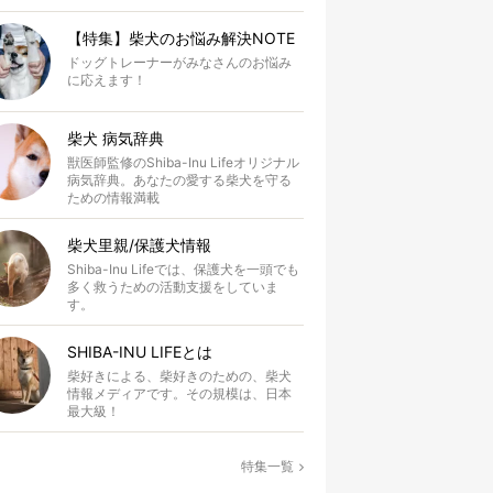
【特集】柴犬のお悩み解決NOTE
ドッグトレーナーがみなさんのお悩み
に応えます！
柴犬 病気辞典
獣医師監修のShiba-Inu Lifeオリジナル
病気辞典。あなたの愛する柴犬を守る
ための情報満載
柴犬里親/保護犬情報
Shiba-Inu Lifeでは、保護犬を一頭でも
多く救うための活動支援をしていま
す。
SHIBA-INU LIFEとは
柴好きによる、柴好きのための、柴犬
情報メディアです。その規模は、日本
最大級！
特集一覧