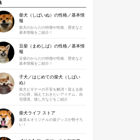
集
柴犬（しばいぬ）の性格／基本情
報
柴犬のからだの特徴や性格、歴史など
基本情報をご紹介！
豆柴（まめしば）の性格／基本情
報
豆柴のからだの特徴や性格、歴史など
基本情報をご紹介！
子犬／はじめての柴犬（しばい
ぬ）
柴犬ビギナーの不安を解消！迎える前
の心得、揃えておきたいアイテム、自
宅環境、接し方などをご紹介
柴犬ライフ ストア
厳選＆オリジナルの柴グッズが勢ぞろ
い！