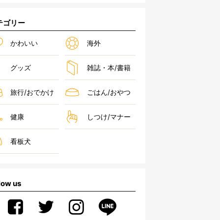
テゴリー
かわいい
海外
グッズ
雑誌・本/書籍
旅行/おでかけ
ごはん/おやつ
健康
しつけ/マナー
看板犬
low us