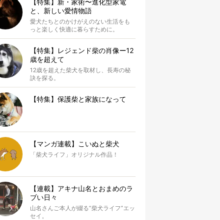
【特集】新・家術〜進化型家電
と、新しい愛情物語
愛犬たちとのかけがえのない生活をも
っと楽しく快適に暮らすために。
【特集】レジェンド柴の肖像ー12
歳を超えて
12歳を超えた柴犬を取材し、長寿の秘
訣を探る。
【特集】保護柴と家族になって
【マンガ連載】こいぬと柴犬
「柴犬ライフ」オリジナル作品！
【連載】アキナ山名とおまめのラ
ブい日々
山名さんご本人が綴る“柴犬ライフ”エッ
セイ。