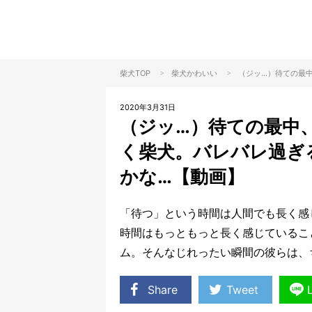
>
>
柴犬TOP
柴犬
かわいい
（ジッ…）待ての最
2020年3月31日
（ジッ…）待ての最中
く柴犬。バレバレ過ぎ
かな…【動画】
「待つ」という時間は人間でも長く感
時間はもっともっと長く感じているこ
ム。そんなじれったい瞬間の彼らは、
Share
Tweet