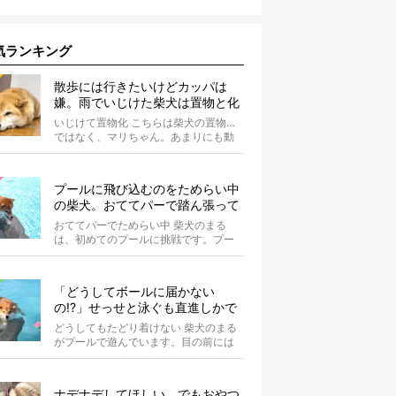
気ランキング
散歩には行きたいけどカッパは
嫌。雨でいじけた柴犬は置物と化
してしまうのだった【動画】
いじけて置物化 こちらは柴犬の置物…
ではなく、マリちゃん。あまりにも動
かないので間違えそうになりますが、
よく見...
プールに飛び込むのをためらい中
の柴犬。おててパーで踏ん張って
て可愛すぎる【動画】
おててパーでためらい中 柴犬のまる
は、初めてのプールに挑戦です。プー
ルへと続くスロープの途中で立ち止ま
り、前足...
「どうしてボールに届かない
の!?」せっせと泳ぐも直進しかで
きない柴犬が可愛い【動画】
どうしてもたどり着けない 柴犬のまる
がプールで遊んでいます。目の前には
大好きなボールが。 まるは...
ナデナデしてほしい、でもおやつ