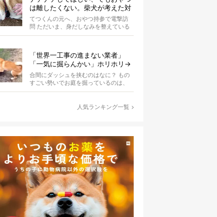
は離したくない。柴犬が考えた対
応策が、欲しがりさんすぎて笑え
てつくんの元へ、おやつ持参で電撃訪
る【動画】
問 ただいま、身だしなみを整えている
最中の柴犬てつくん。 そこへ、オーナ
ーさ...
「世界一工事の進まない業者」
「一気に掘らんかい」ホリホリ→
ダッシュを繰り返す柴犬に爆笑
合間にダッシュを挟むのはなに？ もの
【動画】
すごい勢いでお庭を掘っているのは、
柴犬の波平。柴犬あるあるの、突然の
ハイテ...
人気ランキング一覧