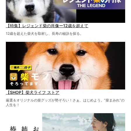
【特集】レジェンド柴の肖像ー12歳を超えて
12歳を超えた柴犬を取材し、長寿の秘訣を探る。
【SHOP】柴犬ライフ ストア
厳選＆オリジナルの柴グッズが勢ぞろい！さぁ、はじめよう。“柴まみれ”の
人生を！