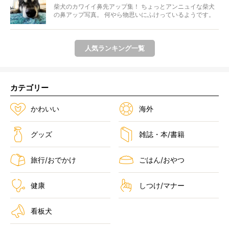
柴犬のカワイイ鼻先アップ集！ ちょっとアンニュイな柴犬
の鼻アップ写真。 何やら物思いにふけっているようです。
ま...
人気ランキング一覧
カテゴリー
かわいい
海外
グッズ
雑誌・本/書籍
旅行/おでかけ
ごはん/おやつ
健康
しつけ/マナー
看板犬