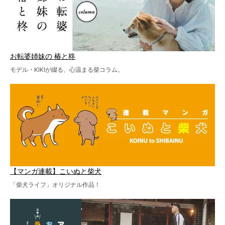
お転婆姉妹の 椿と柊
モデル・KIKIが綴る、心温まる柴コラム。
【マンガ連載】こいぬと柴犬
「柴犬ライフ」オリジナル作品！