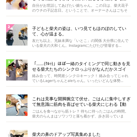
画】
自分がお世話してあげたい娘ちゃん。 この日は、柴犬花子
のウチの子記念日。ということで、オーナーさんはごちそ
うを...
子どもと柴犬の姿は、いつ見てもほのぼのしてい
て、心が温まる。
友だち以上、兄妹未満な「いとこ」の関係 大分県に住んで
いる柴犬の大和くん。Instagramにたびたび登場する...
「……(ｸﾙｯ)」ほぼ一緒のタイミングで同じ動きを見
せる柴犬たちのシンクロっぷりがなんだかスゴイ
絡み合って、時間差シンクロキーック！ 絡み合ってじゃれ
ているLagerちゃんとaleちゃん。いったいどんな体勢...
これは見事な開脚腕立て伏せ。ごはんに集中しすぎ
て無意識に筋肉を喜ばせている柴犬にじわる【動
画】
ごはんを食べながら筋トレ？ 待ちに待ったごはんの時間。
柴犬のらんまはソワソワと落ち着かず、歩き回っていま
す。き...
柴犬の鼻のドアップ写真集めました