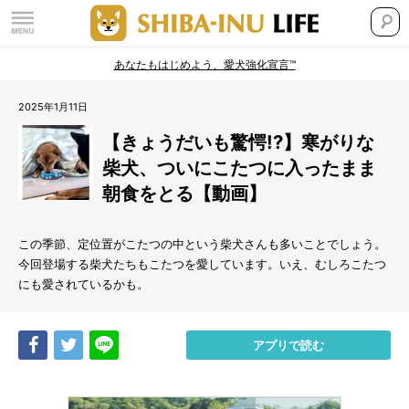
あなたもはじめよう、愛犬強化宣言™
2025年1月11日
【きょうだいも驚愕!?】寒がりな
柴犬、ついにこたつに入ったまま
朝食をとる【動画】
この季節、定位置がこたつの中という柴犬さんも多いことでしょう。
今回登場する柴犬たちもこたつを愛しています。いえ、むしろこたつ
にも愛されているかも。
Share
Tweet
LINE
アプリで読む