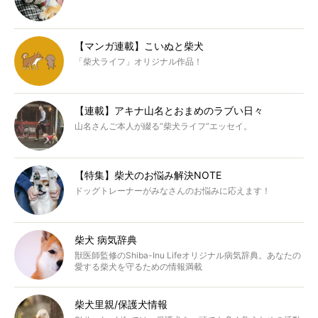
【マンガ連載】こいぬと柴犬
「柴犬ライフ」オリジナル作品！
【連載】アキナ山名とおまめのラブい日々
山名さんご本人が綴る“柴犬ライフ”エッセイ。
【特集】柴犬のお悩み解決NOTE
ドッグトレーナーがみなさんのお悩みに応えます！
柴犬 病気辞典
獣医師監修のShiba-Inu Lifeオリジナル病気辞典。あなたの
愛する柴犬を守るための情報満載
柴犬里親/保護犬情報