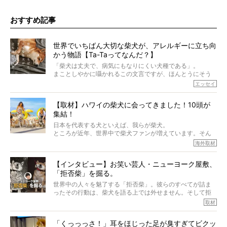
おすすめ記事
世界でいちばん大切な柴犬が、アレルギーに立ち向
かう物語【Ta-Taってなんだ？】
「柴犬は丈夫で、病気にもなりにくい犬種である」。
まことしやかに囁かれるこの文言ですが、ほんとうにそう
でしょうか？
エッセイ
もちろん、犬種としての完成度がとてつもなく高い柴犬だ
から、そういった側面はあります。
【取材】ハワイの柴犬に会ってきました！10頭が
でも、いざそれぞれの個体を見ていくと、丈夫で病気にも
集結！
なりにくい、とは言えないような気もするのです。
実際に「病気にならない」などということはないし、飼い
日本を代表する犬といえば、我らが柴犬。
主はそのためにやるべきことがある。
ところが近年、世界中で柴犬ファンが増えています。そん
今回は、柴犬に関わる方たちすべてに読んで欲しい、ある
な中「柴犬ライフ」が目をつけたのは、南の楽園ハワイ。
海外取材
柴犬とその家族のお話。
柴犬オーナーが多く、定期的にオフ会まで開催されている
ご本人からのレポートは、愛情たっぷりで示唆に富んだ物
とか。
語でした。
【インタビュー】お笑い芸人・ニューヨーク屋敷、
そんな噂を聞きつけ、今回はハワイの柴犬たちを取材して
「拒否柴」を掘る。
きました！
※文章はご本人の了承を得て編集しています
世界中の人々を魅了する「拒否柴」。彼らのすべてが詰ま
※画像はすべてイメージです
ったその行動は、柴犬を語る上では外せません。そして拒
※この記事は個人の感想であり、効果・効能を示すものではありません
否柴がここまで話題になるのは、“映える”ことも理由のひと
取材
つ。
では…拒否柴を「版画」にしてみたら、どんな作品ができあ
「くっっっさ！」耳をほじった足が臭すぎてビクッ
がるのでしょうか。