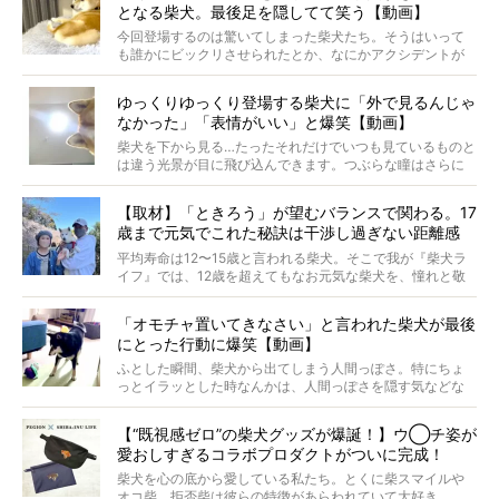
となる柴犬。最後足を隠してて笑う【動画】
最近版画製作を始めた、お笑いコンビ「ニューヨーク」の
屋敷裕政さんに、拒否柴を掘っていただきました！ イン
今回登場するのは驚いてしまった柴犬たち。そうはいって
タビューと合わせてご覧ください。
も誰かにビックリさせられたとか、なにかアクシデントが
起きたとか、そういうことが原因ではありません。全ての
原因は彼ら自身にあったのです…！
ゆっくりゆっくり登場する柴犬に「外で見るんじゃ
なかった」「表情がいい」と爆笑【動画】
柴犬を下から見る…たったそれだけでいつも見ているものと
は違う光景が目に飛び込んできます。つぶらな瞳はさらに
つぶらに見え、モフモフのお顔はさらにモフモフに見えま
す。これはクセになる…！
【取材】「ときろう」が望むバランスで関わる。17
歳まで元気でこれた秘訣は干渉し過ぎない距離感
#38ときろう
平均寿命は12〜15歳と言われる柴犬。そこで我が『柴犬ラ
イフ』では、12歳を超えてもなお元気な柴犬を、憧れと敬
意を込めて“レジェンド柴”と呼んでいます。 この特集で
は、レジェンド柴たちのライフスタイルや食生活などにフ
「オモチャ置いてきなさい」と言われた柴犬が最後
ォーカスし、その元気の秘訣や、老犬と暮らすうえで大切
にとった行動に爆笑【動画】
だと思うことを、オーナーさんに語っていただきます。今
回登場してくれたのは、17歳のときろうくん。小さい頃か
ふとした瞬間、柴犬から出てしまう人間っぽさ。特にちょ
ら食が細かったため、何でも食べさせてきたということで
っとイラッとした時なんかは、人間っぽさを隠す気などな
すが、そんなときろうくんの長寿の秘訣とは。
いように見えます。もしかして本当の本当は、中身は人間
なんじゃ…？
【“既視感ゼロ”の柴犬グッズが爆誕！】ウ◯チ姿が
愛おしすぎるコラボプロダクトがついに完成！
柴犬を心の底から愛している私たち。とくに柴スマイルや
オコ柴、拒否柴は彼らの特徴があらわれていて大好き。