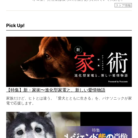
でもちょっと待て…もうひとつ、忘れてはならない愛おしい
ストア情報
シーンがあったぞ。それは、背中を丸めて“ウンチなう”の姿
だ。
そこで私たち柴犬ライフは、ドッグブランド「PEGION（ペ
ギオン）」とコラボしてオリジナルの柴グッズを製作！
Pick Up!
柴犬と暮らす人もそうでない人も、とにかく柴犬を愛して
やまない皆さまへ。とんでもない柴グッズが爆誕です！
【特集】新・家術〜進化型家電と、新しい愛情物語
家族だけど、ヒトとは違う。「愛犬とともに生きる」を、パナソニックが家
電で応援します。