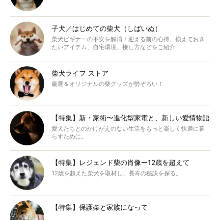
子犬／はじめての柴犬（しばいぬ）
柴犬ビギナーの不安を解消！迎える前の心得、揃えておき
たいアイテム、自宅環境、接し方などをご紹介
柴犬ライフ ストア
厳選＆オリジナルの柴グッズが勢ぞろい！
【特集】新・家術〜進化型家電と、新しい愛情物語
愛犬たちとのかけがえのない生活をもっと楽しく快適に暮
らすために。
【特集】レジェンド柴の肖像ー12歳を超えて
12歳を超えた柴犬を取材し、長寿の秘訣を探る。
【特集】保護柴と家族になって