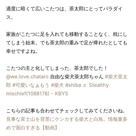
適度に暗くて広いこたつは、茶太郎にとってパラダイ
ス。
家族がこたつに足を入れても移動することなく、枕にし
てしまう始末。でも茶太郎の重みで足が痺れたとしても
幸せですよね。
こたつの主と化してしまった、茶太郎でした！
@we.love.chataro
自由な柴犬茶太郎ちゃん
#柴犬茶太
郎
#可愛いなぁもう
#柴犬
#shiba
♬ Stealthy
mischief(1088178) - KBYS
こちらの記事も合わせてチェックしてみてくださいね。
見事な富士山を背景にケンカする柴犬と白鳥。情報量多
めで面白すぎる【動画】