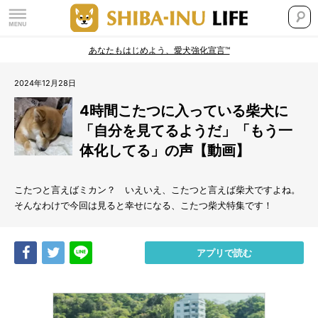
あなたもはじめよう、愛犬強化宣言™
2024年12月28日
4時間こたつに入っている柴犬に
「自分を見てるようだ」「もう一
体化してる」の声【動画】
こたつと言えばミカン？ いえいえ、こたつと言えば柴犬ですよね。
そんなわけで今回は見ると幸せになる、こたつ柴犬特集です！
Share
Tweet
LINE
アプリで読む