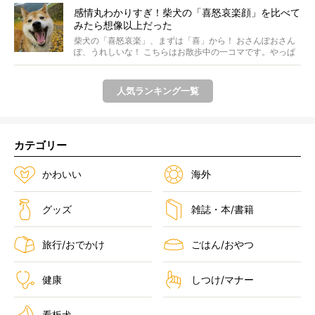
感情丸わかりすぎ！柴犬の「喜怒哀楽顔」を比べて
みたら想像以上だった
柴犬の「喜怒哀楽」、まずは「喜」から！ おさんぽおさん
ぽ、うれしいな！ こちらはお散歩中の一コマです。やっぱ
り...
人気ランキング一覧
カテゴリー
かわいい
海外
グッズ
雑誌・本/書籍
旅行/おでかけ
ごはん/おやつ
健康
しつけ/マナー
看板犬