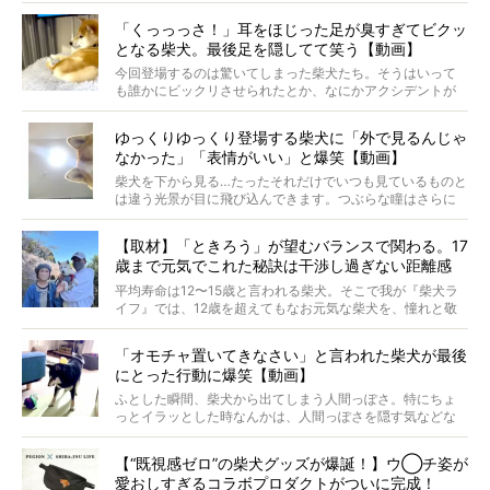
では…拒否柴を「版画」にしてみたら、どんな作品ができあ
「くっっっさ！」耳をほじった足が臭すぎてビクッ
がるのでしょうか。
となる柴犬。最後足を隠してて笑う【動画】
最近版画製作を始めた、お笑いコンビ「ニューヨーク」の
屋敷裕政さんに、拒否柴を掘っていただきました！ イン
今回登場するのは驚いてしまった柴犬たち。そうはいって
タビューと合わせてご覧ください。
も誰かにビックリさせられたとか、なにかアクシデントが
起きたとか、そういうことが原因ではありません。全ての
原因は彼ら自身にあったのです…！
ゆっくりゆっくり登場する柴犬に「外で見るんじゃ
なかった」「表情がいい」と爆笑【動画】
柴犬を下から見る…たったそれだけでいつも見ているものと
は違う光景が目に飛び込んできます。つぶらな瞳はさらに
つぶらに見え、モフモフのお顔はさらにモフモフに見えま
す。これはクセになる…！
【取材】「ときろう」が望むバランスで関わる。17
歳まで元気でこれた秘訣は干渉し過ぎない距離感
#38ときろう
平均寿命は12〜15歳と言われる柴犬。そこで我が『柴犬ラ
イフ』では、12歳を超えてもなお元気な柴犬を、憧れと敬
意を込めて“レジェンド柴”と呼んでいます。 この特集で
は、レジェンド柴たちのライフスタイルや食生活などにフ
「オモチャ置いてきなさい」と言われた柴犬が最後
ォーカスし、その元気の秘訣や、老犬と暮らすうえで大切
にとった行動に爆笑【動画】
だと思うことを、オーナーさんに語っていただきます。今
回登場してくれたのは、17歳のときろうくん。小さい頃か
ふとした瞬間、柴犬から出てしまう人間っぽさ。特にちょ
ら食が細かったため、何でも食べさせてきたということで
っとイラッとした時なんかは、人間っぽさを隠す気などな
すが、そんなときろうくんの長寿の秘訣とは。
いように見えます。もしかして本当の本当は、中身は人間
なんじゃ…？
【“既視感ゼロ”の柴犬グッズが爆誕！】ウ◯チ姿が
愛おしすぎるコラボプロダクトがついに完成！