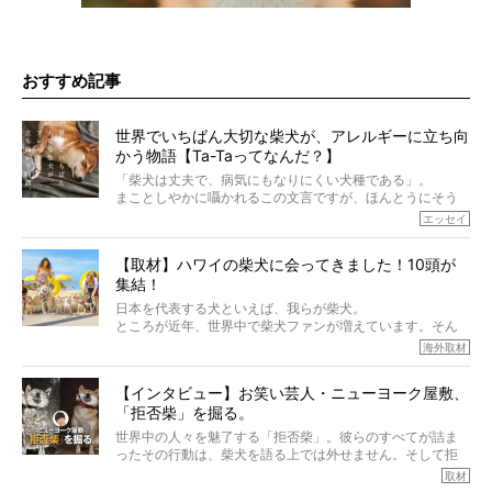
おすすめ記事
世界でいちばん大切な柴犬が、アレルギーに立ち向
かう物語【Ta-Taってなんだ？】
「柴犬は丈夫で、病気にもなりにくい犬種である」。
まことしやかに囁かれるこの文言ですが、ほんとうにそう
でしょうか？
エッセイ
もちろん、犬種としての完成度がとてつもなく高い柴犬だ
から、そういった側面はあります。
【取材】ハワイの柴犬に会ってきました！10頭が
でも、いざそれぞれの個体を見ていくと、丈夫で病気にも
集結！
なりにくい、とは言えないような気もするのです。
実際に「病気にならない」などということはないし、飼い
日本を代表する犬といえば、我らが柴犬。
主はそのためにやるべきことがある。
ところが近年、世界中で柴犬ファンが増えています。そん
今回は、柴犬に関わる方たちすべてに読んで欲しい、ある
な中「柴犬ライフ」が目をつけたのは、南の楽園ハワイ。
海外取材
柴犬とその家族のお話。
柴犬オーナーが多く、定期的にオフ会まで開催されている
ご本人からのレポートは、愛情たっぷりで示唆に富んだ物
とか。
語でした。
【インタビュー】お笑い芸人・ニューヨーク屋敷、
そんな噂を聞きつけ、今回はハワイの柴犬たちを取材して
「拒否柴」を掘る。
きました！
※文章はご本人の了承を得て編集しています
世界中の人々を魅了する「拒否柴」。彼らのすべてが詰ま
※画像はすべてイメージです
ったその行動は、柴犬を語る上では外せません。そして拒
※この記事は個人の感想であり、効果・効能を示すものではありません
否柴がここまで話題になるのは、“映える”ことも理由のひと
取材
つ。