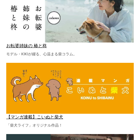
お転婆姉妹の 椿と柊
モデル・KIKIが綴る、心温まる柴コラム。
【マンガ連載】こいぬと柴犬
「柴犬ライフ」オリジナル作品！