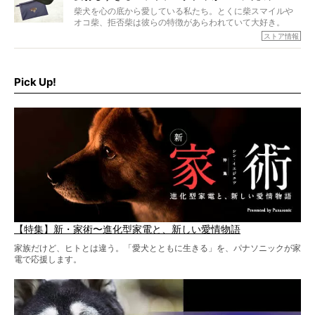
柴犬を心の底から愛している私たち。とくに柴スマイルや
オコ柴、拒否柴は彼らの特徴があらわれていて大好き。
でもちょっと待て…もうひとつ、忘れてはならない愛おしい
ストア情報
シーンがあったぞ。それは、背中を丸めて“ウンチなう”の姿
だ。
そこで私たち柴犬ライフは、ドッグブランド「PEGION（ペ
ギオン）」とコラボしてオリジナルの柴グッズを製作！
Pick Up!
柴犬と暮らす人もそうでない人も、とにかく柴犬を愛して
やまない皆さまへ。とんでもない柴グッズが爆誕です！
【特集】新・家術〜進化型家電と、新しい愛情物語
家族だけど、ヒトとは違う。「愛犬とともに生きる」を、パナソニックが家
電で応援します。