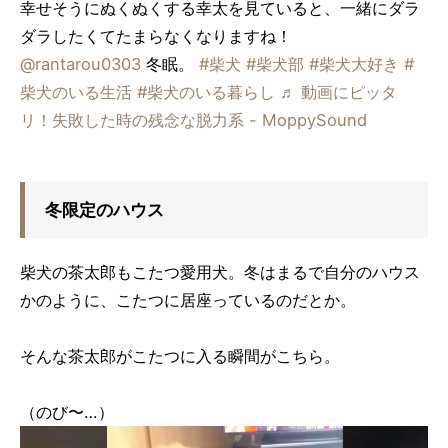
幸せそうにぬくぬくする幸太を見ていると、一緒にダラ
ダラしたくてたまらなくなりますね！
@rantarou0303
冬眠。
#柴犬
#柴犬部
#柴犬大好き
#
柴犬のいる生活
#柴犬のいる暮らし
♬ 動画にピッタ
リ！失敗した時の残念な脱力系 - MoppySound
冬限定のハウス
柴犬の茶太郎もこたつ愛用犬。冬はまるで自分のハウス
かのように、こたつに居座っているのだとか。
そんな茶太郎がこたつに入る瞬間がこちら。
（のび〜…）