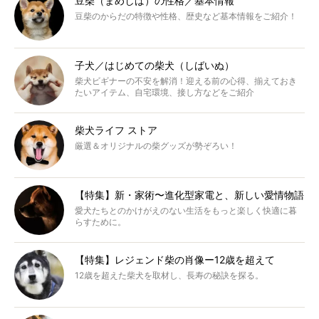
豆柴（まめしば）の性格／基本情報
豆柴のからだの特徴や性格、歴史など基本情報をご紹介！
子犬／はじめての柴犬（しばいぬ）
柴犬ビギナーの不安を解消！迎える前の心得、揃えておき
たいアイテム、自宅環境、接し方などをご紹介
柴犬ライフ ストア
厳選＆オリジナルの柴グッズが勢ぞろい！
【特集】新・家術〜進化型家電と、新しい愛情物語
愛犬たちとのかけがえのない生活をもっと楽しく快適に暮
らすために。
【特集】レジェンド柴の肖像ー12歳を超えて
12歳を超えた柴犬を取材し、長寿の秘訣を探る。