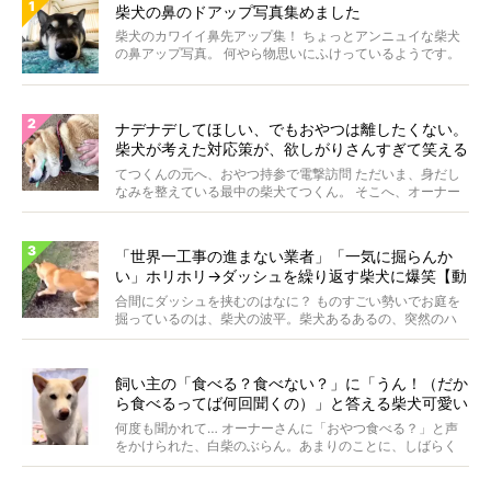
柴犬の鼻のドアップ写真集めました
柴犬のカワイイ鼻先アップ集！ ちょっとアンニュイな柴犬
の鼻アップ写真。 何やら物思いにふけっているようです。
ま...
ナデナデしてほしい、でもおやつは離したくない。
柴犬が考えた対応策が、欲しがりさんすぎて笑える
【動画】
てつくんの元へ、おやつ持参で電撃訪問 ただいま、身だし
なみを整えている最中の柴犬てつくん。 そこへ、オーナー
さ...
「世界一工事の進まない業者」「一気に掘らんか
い」ホリホリ→ダッシュを繰り返す柴犬に爆笑【動
画】
合間にダッシュを挟むのはなに？ ものすごい勢いでお庭を
掘っているのは、柴犬の波平。柴犬あるあるの、突然のハ
イテ...
飼い主の「食べる？食べない？」に「うん！（だか
ら食べるってば何回聞くの）」と答える柴犬可愛い
【動画】
何度も聞かれて… オーナーさんに「おやつ食べる？」と声
をかけられた、白柴のぶらん。あまりのことに、しばらく
フリ...