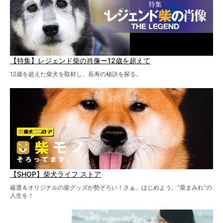
【特集】レジェンド柴の肖像ー12歳を超えて
12歳を超えた柴犬を取材し、長寿の秘訣を探る。
【SHOP】柴犬ライフ ストア
厳選＆オリジナルの柴グッズが勢ぞろい！さぁ、はじめよう。“柴まみれ”の
人生を！