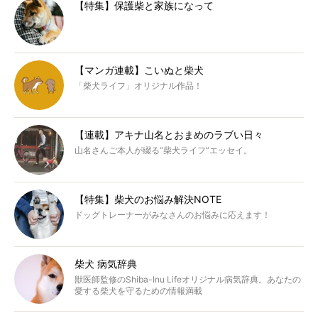
【特集】保護柴と家族になって
【マンガ連載】こいぬと柴犬
「柴犬ライフ」オリジナル作品！
【連載】アキナ山名とおまめのラブい日々
山名さんご本人が綴る“柴犬ライフ”エッセイ。
【特集】柴犬のお悩み解決NOTE
ドッグトレーナーがみなさんのお悩みに応えます！
柴犬 病気辞典
獣医師監修のShiba-Inu Lifeオリジナル病気辞典。あなたの
愛する柴犬を守るための情報満載