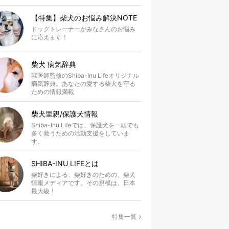
【特集】柴犬のお悩み解決NOTE
ドッグトレーナーがみなさんのお悩み
に応えます！
柴犬 病気辞典
獣医師監修のShiba-Inu Lifeオリジナル
病気辞典。あなたの愛する柴犬を守る
ための情報満載
柴犬里親/保護犬情報
Shiba-Inu Lifeでは、保護犬を一頭でも
多く救うための活動支援をしていま
す。
SHIBA-INU LIFEとは
柴好きによる、柴好きのための、柴犬
情報メディアです。その規模は、日本
最大級！
特集一覧