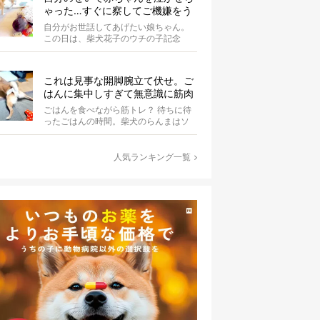
ゃった…すぐに察してご機嫌をう
かがう柴犬の優しさが泣ける【動
自分がお世話してあげたい娘ちゃん。
画】
この日は、柴犬花子のウチの子記念
日。ということで、オーナーさんはご
ちそうを...
これは見事な開脚腕立て伏せ。ご
はんに集中しすぎて無意識に筋肉
を喜ばせている柴犬にじわる【動
ごはんを食べながら筋トレ？ 待ちに待
画】
ったごはんの時間。柴犬のらんまはソ
ワソワと落ち着かず、歩き回っていま
す。き...
人気ランキング一覧