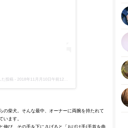
アした投稿
-
2018年11月月10日午前12時54分PST
らの柴犬。そんな最中、オーナーに両腕を持たれて
ています。
と伸び、その手を下にさげると「おばけ手(手首を曲