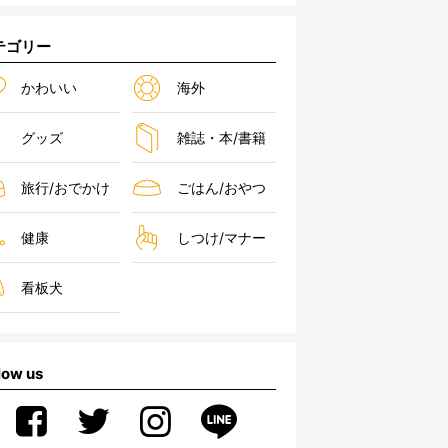
テゴリー
かわいい
海外
グッズ
雑誌・本/書籍
旅行/おでかけ
ごはん/おやつ
健康
しつけ/マナー
看板犬
low us