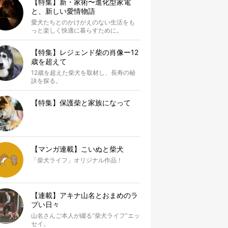
【特集】新・家術〜進化型家電
と、新しい愛情物語
愛犬たちとのかけがえのない生活をも
っと楽しく快適に暮らすために。
【特集】レジェンド柴の肖像ー12
歳を超えて
12歳を超えた柴犬を取材し、長寿の秘
訣を探る。
【特集】保護柴と家族になって
【マンガ連載】こいぬと柴犬
「柴犬ライフ」オリジナル作品！
【連載】アキナ山名とおまめのラ
ブい日々
山名さんご本人が綴る“柴犬ライフ”エッ
セイ。