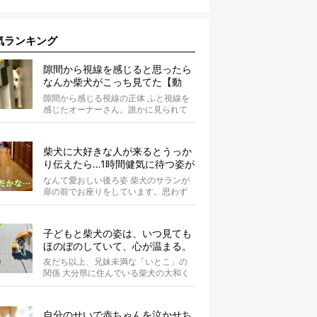
気ランキング
隙間から視線を感じると思ったら
なんか柴犬がこっち見てた【動
画】
隙間から感じる視線の正体 ふと視線を
感じたオーナーさん。誰かに見られて
いる気がするのです。 まさ...
柴犬に大好きな人が来るとうっか
り伝えたら…1時間健気に待つ姿が
切なくて愛おしい【動画】
なんて愛おしい後ろ姿 柴犬のサランが
扉の前でお座りをしています。思わず
抱きつきたくなるような、なんて愛お
しい背...
子どもと柴犬の姿は、いつ見ても
ほのぼのしていて、心が温まる。
友だち以上、兄妹未満な「いとこ」の
関係 大分県に住んでいる柴犬の大和く
ん。Instagramにたびたび登場する...
自分のせいで赤ちゃんを泣かせち