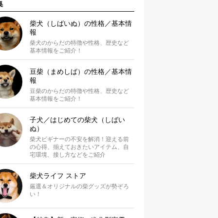
集
柴犬（しばいぬ）の性格／基本情
報
柴犬のからだの特徴や性格、歴史など
基本情報をご紹介！
豆柴（まめしば）の性格／基本情
報
豆柴のからだの特徴や性格、歴史など
基本情報をご紹介！
子犬／はじめての柴犬（しばい
ぬ）
柴犬ビギナーの不安を解消！迎える前
の心得、揃えておきたいアイテム、自
宅環境、接し方などをご紹介
柴犬ライフ ストア
厳選＆オリジナルの柴グッズが勢ぞろ
い！