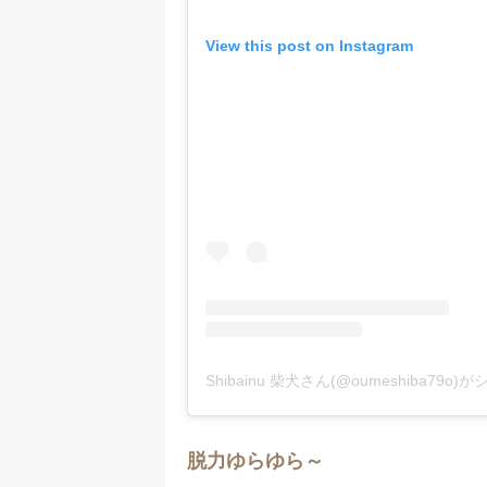
View this post on Instagram
Shibainu 柴犬さん(@oumeshiba79o
脱力ゆらゆら～