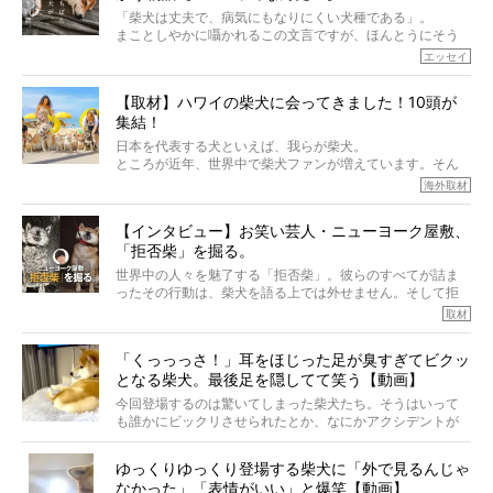
「柴犬は丈夫で、病気にもなりにくい犬種である」。
まことしやかに囁かれるこの文言ですが、ほんとうにそう
でしょうか？
エッセイ
もちろん、犬種としての完成度がとてつもなく高い柴犬だ
から、そういった側面はあります。
【取材】ハワイの柴犬に会ってきました！10頭が
でも、いざそれぞれの個体を見ていくと、丈夫で病気にも
集結！
なりにくい、とは言えないような気もするのです。
実際に「病気にならない」などということはないし、飼い
日本を代表する犬といえば、我らが柴犬。
主はそのためにやるべきことがある。
ところが近年、世界中で柴犬ファンが増えています。そん
今回は、柴犬に関わる方たちすべてに読んで欲しい、ある
な中「柴犬ライフ」が目をつけたのは、南の楽園ハワイ。
海外取材
柴犬とその家族のお話。
柴犬オーナーが多く、定期的にオフ会まで開催されている
ご本人からのレポートは、愛情たっぷりで示唆に富んだ物
とか。
語でした。
【インタビュー】お笑い芸人・ニューヨーク屋敷、
そんな噂を聞きつけ、今回はハワイの柴犬たちを取材して
「拒否柴」を掘る。
きました！
※文章はご本人の了承を得て編集しています
世界中の人々を魅了する「拒否柴」。彼らのすべてが詰ま
※画像はすべてイメージです
ったその行動は、柴犬を語る上では外せません。そして拒
※この記事は個人の感想であり、効果・効能を示すものではありません
否柴がここまで話題になるのは、“映える”ことも理由のひと
取材
つ。
では…拒否柴を「版画」にしてみたら、どんな作品ができあ
「くっっっさ！」耳をほじった足が臭すぎてビクッ
がるのでしょうか。
となる柴犬。最後足を隠してて笑う【動画】
最近版画製作を始めた、お笑いコンビ「ニューヨーク」の
屋敷裕政さんに、拒否柴を掘っていただきました！ イン
今回登場するのは驚いてしまった柴犬たち。そうはいって
タビューと合わせてご覧ください。
も誰かにビックリさせられたとか、なにかアクシデントが
起きたとか、そういうことが原因ではありません。全ての
原因は彼ら自身にあったのです…！
ゆっくりゆっくり登場する柴犬に「外で見るんじゃ
なかった」「表情がいい」と爆笑【動画】