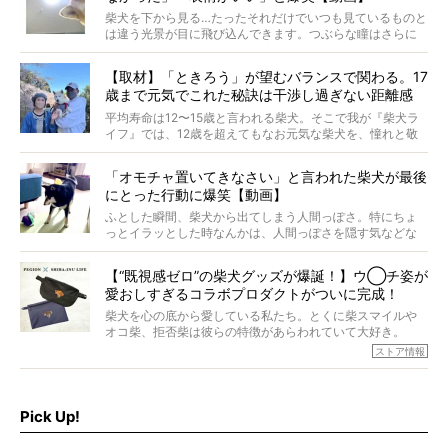
柴犬を下から見る…たったそれだけでいつも見ているものと
は違う光景が目に飛び込んできます。つぶらな瞳はさらに
つぶらに見え、モフモフのお顔はさらにモフモフに見えま
す。これはクセになる…！
【取材】「ときろう」が望むバランスで関わる。17
歳まで元気でこれた秘訣は干渉し過ぎない距離感
#38ときろう
平均寿命は12〜15歳と言われる柴犬。そこで我が『柴犬ラ
イフ』では、12歳を超えてもなお元気な柴犬を、憧れと敬
意を込めて“レジェンド柴”と呼んでいます。 この特集で
は、レジェンド柴たちのライフスタイルや食生活などにフ
「オモチャ置いてきなさい」と言われた柴犬が最後
ォーカスし、その元気の秘訣や、老犬と暮らすうえで大切
にとった行動に爆笑【動画】
だと思うことを、オーナーさんに語っていただきます。今
回登場してくれたのは、17歳のときろうくん。小さい頃か
ふとした瞬間、柴犬から出てしまう人間っぽさ。特にちょ
ら食が細かったため、何でも食べさせてきたということで
っとイラッとした時なんかは、人間っぽさを隠す気などな
すが、そんなときろうくんの長寿の秘訣とは。
いように見えます。もしかして本当の本当は、中身は人間
なんじゃ…？
【“既視感ゼロ”の柴犬グッズが爆誕！】ウ◯チ姿が
愛おしすぎるコラボプロダクトがついに完成！
柴犬を心の底から愛している私たち。とくに柴スマイルや
オコ柴、拒否柴は彼らの特徴があらわれていて大好き。
でもちょっと待て…もうひとつ、忘れてはならない愛おしい
ストア情報
シーンがあったぞ。それは、背中を丸めて“ウンチなう”の姿
だ。
そこで私たち柴犬ライフは、ドッグブランド「PEGION（ペ
ギオン）」とコラボしてオリジナルの柴グッズを製作！
Pick Up!
柴犬と暮らす人もそうでない人も、とにかく柴犬を愛して
やまない皆さまへ。とんでもない柴グッズが爆誕です！