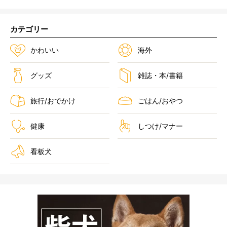
カテゴリー
かわいい
海外
グッズ
雑誌・本/書籍
旅行/おでかけ
ごはん/おやつ
健康
しつけ/マナー
看板犬