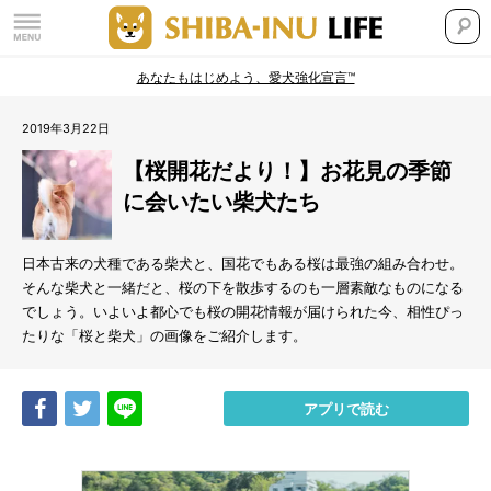
あなたもはじめよう、愛犬強化宣言™
2019年3月22日
【桜開花だより！】お花見の季節
に会いたい柴犬たち
日本古来の犬種である柴犬と、国花でもある桜は最強の組み合わせ。
そんな柴犬と一緒だと、桜の下を散歩するのも一層素敵なものになる
でしょう。いよいよ都心でも桜の開花情報が届けられた今、相性ぴっ
たりな「桜と柴犬」の画像をご紹介します。
Share
Tweet
LINE
アプリで読む