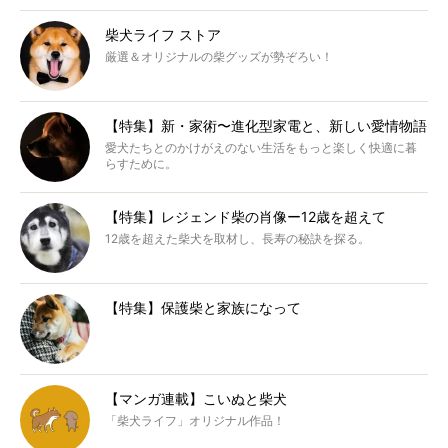
柴犬ライフ ストア
厳選＆オリジナルの柴グッズが勢ぞろい！
【特集】新・家術〜進化型家電と、新しい愛情物語
愛犬たちとのかけがえのない生活をもっと楽しく快適に暮
らすために。
【特集】レジェンド柴の肖像ー12歳を超えて
12歳を超えた柴犬を取材し、長寿の秘訣を探る。
【特集】保護柴と家族になって
【マンガ連載】こいぬと柴犬
「柴犬ライフ」オリジナル作品！