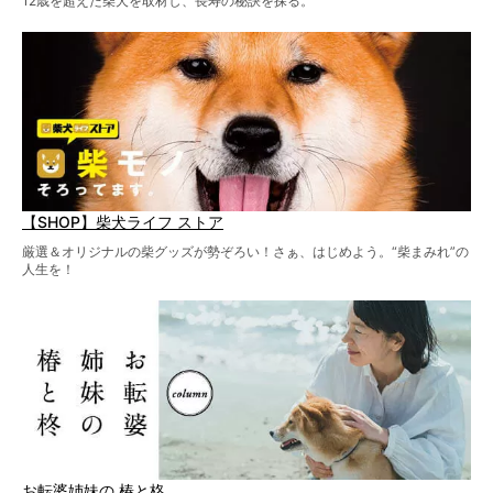
12歳を超えた柴犬を取材し、長寿の秘訣を探る。
【SHOP】柴犬ライフ ストア
厳選＆オリジナルの柴グッズが勢ぞろい！さぁ、はじめよう。“柴まみれ”の
人生を！
お転婆姉妹の 椿と柊