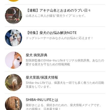
【連載】アキナ山名とおまめのラブい日々
山名さんご本人が綴る“柴犬ライフ”エッセイ。
【特集】柴犬のお悩み解決NOTE
ドッグトレーナーがみなさんのお悩みに応えます！
柴犬 病気辞典
獣医師監修のShiba-Inu Lifeオリジナル病気辞典。あなたの
愛する柴犬を守るための情報満載
柴犬里親/保護犬情報
Shiba-Inu Lifeでは、保護犬を一頭でも多く救うための活動
支援をしています。
SHIBA-INU LIFEとは
柴好きによる、柴好きのための、柴犬情報メディアです。
その規模は、日本最大級！