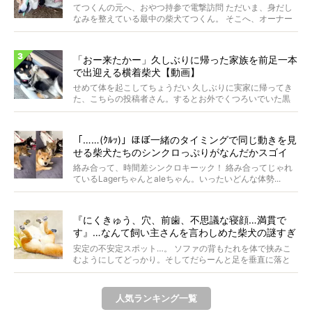
【動画】
てつくんの元へ、おやつ持参で電撃訪問 ただいま、身だし
なみを整えている最中の柴犬てつくん。 そこへ、オーナー
さ...
「おー来たかー」久しぶりに帰った家族を前足一本
で出迎える横着柴犬【動画】
せめて体を起こしてちょうだい 久しぶりに実家に帰ってき
た、こちらの投稿者さん。するとお外でくつろいでいた黒
柴さ...
「……(ｸﾙｯ)」ほぼ一緒のタイミングで同じ動きを見
せる柴犬たちのシンクロっぷりがなんだかスゴイ
絡み合って、時間差シンクロキーック！ 絡み合ってじゃれ
ているLagerちゃんとaleちゃん。いったいどんな体勢...
『にくきゅう、穴、前歯、不思議な寝顔…満貫で
す』…なんて飼い主さんを言わしめた柴犬の謎すぎ
る寝相がコチラです。
安定の不安定スポット…。 ソファの背もたれを体で挟みこ
むようにしてどっかり。そしてだらーんと足を垂直に落と
して...
人気ランキング一覧