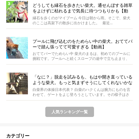
どうしても縁石を歩きたい柴犬。通せんぼする雑草
をよけずに枯れるまで気長に待つつもりかも【動
画】
縁石を歩くのがマイブーム 今日は朝から雨。そこで、柴犬
のここは高架下の散歩に出かけました。 最近...
プールに飛び込むのをためらい中の柴犬。おててパ
ーで踏ん張ってて可愛すぎる【動画】
おててパーでためらい中 柴犬のまるは、初めてのプールに
挑戦です。プールへと続くスロープの途中で立ち止まり、
前足...
「なに？」脱走を試みるも、もはや開き直っている
ような柴犬。もっと気まずそうにしてくれないかな
ぁ…！【動画あり】
白柴界の体操日本代表？ 白柴のハクくんは腕力にものを言
わせて、ゲートをよじ登ろうとしています。その様子はさ
なが...
人気ランキング一覧
カテゴリー