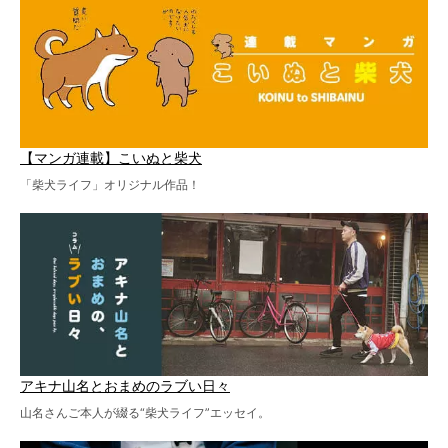
【マンガ連載】こいぬと柴犬
「柴犬ライフ」オリジナル作品！
アキナ山名とおまめのラブい日々
山名さんご本人が綴る“柴犬ライフ”エッセイ。