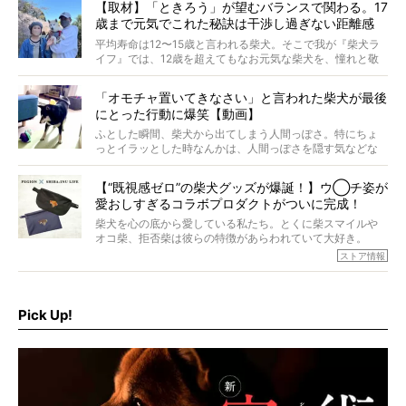
【取材】「ときろう」が望むバランスで関わる。17
歳まで元気でこれた秘訣は干渉し過ぎない距離感
#38ときろう
平均寿命は12〜15歳と言われる柴犬。そこで我が『柴犬ラ
イフ』では、12歳を超えてもなお元気な柴犬を、憧れと敬
意を込めて“レジェンド柴”と呼んでいます。 この特集で
は、レジェンド柴たちのライフスタイルや食生活などにフ
「オモチャ置いてきなさい」と言われた柴犬が最後
ォーカスし、その元気の秘訣や、老犬と暮らすうえで大切
にとった行動に爆笑【動画】
だと思うことを、オーナーさんに語っていただきます。今
回登場してくれたのは、17歳のときろうくん。小さい頃か
ふとした瞬間、柴犬から出てしまう人間っぽさ。特にちょ
ら食が細かったため、何でも食べさせてきたということで
っとイラッとした時なんかは、人間っぽさを隠す気などな
すが、そんなときろうくんの長寿の秘訣とは。
いように見えます。もしかして本当の本当は、中身は人間
なんじゃ…？
【“既視感ゼロ”の柴犬グッズが爆誕！】ウ◯チ姿が
愛おしすぎるコラボプロダクトがついに完成！
柴犬を心の底から愛している私たち。とくに柴スマイルや
オコ柴、拒否柴は彼らの特徴があらわれていて大好き。
でもちょっと待て…もうひとつ、忘れてはならない愛おしい
ストア情報
シーンがあったぞ。それは、背中を丸めて“ウンチなう”の姿
だ。
そこで私たち柴犬ライフは、ドッグブランド「PEGION（ペ
ギオン）」とコラボしてオリジナルの柴グッズを製作！
Pick Up!
柴犬と暮らす人もそうでない人も、とにかく柴犬を愛して
やまない皆さまへ。とんでもない柴グッズが爆誕です！