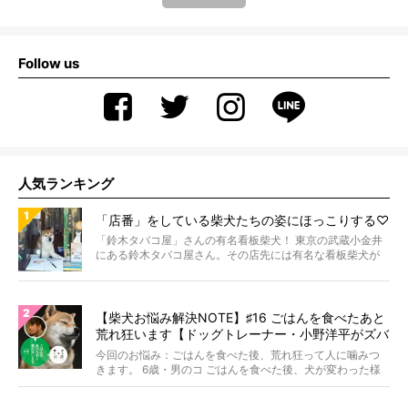
Follow us
人気ランキング
「店番」をしている柴犬たちの姿にほっこりする♡
「鈴木タバコ屋」さんの有名看板柴犬！ 東京の武蔵小金井
にある鈴木タバコ屋さん。その店先には有名な看板柴犬が
いま...
【柴犬お悩み解決NOTE】♯16 ごはんを食べたあと
荒れ狂います【ドッグトレーナー・小野洋平がズバ
リ回答】
今回のお悩み：ごはんを食べた後、荒れ狂って人に噛みつ
きます。 6歳・男のコ ごはんを食べた後、犬が変わった様
に...