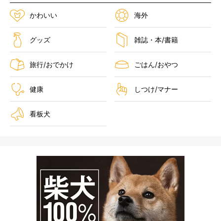
かわいい
海外
グッズ
雑誌・本/書籍
旅行/おでかけ
ごはん/おやつ
健康
しつけ/マナー
看板犬