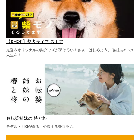
【SHOP】柴犬ライフ ストア
厳選＆オリジナルの柴グッズが勢ぞろい！さぁ、はじめよう。“柴まみれ”の
人生を！
お転婆姉妹の 椿と柊
モデル・KIKIが綴る、心温まる柴コラム。