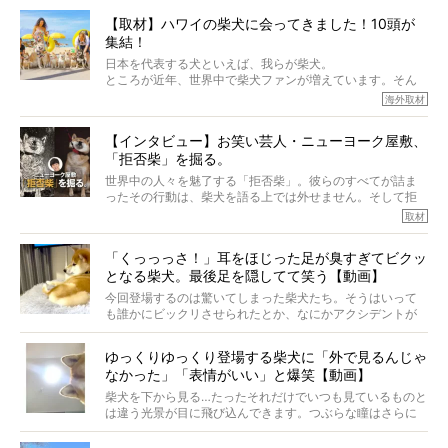
から、そういった側面はあります。
【取材】ハワイの柴犬に会ってきました！10頭が
でも、いざそれぞれの個体を見ていくと、丈夫で病気にも
集結！
なりにくい、とは言えないような気もするのです。
実際に「病気にならない」などということはないし、飼い
日本を代表する犬といえば、我らが柴犬。
主はそのためにやるべきことがある。
ところが近年、世界中で柴犬ファンが増えています。そん
今回は、柴犬に関わる方たちすべてに読んで欲しい、ある
な中「柴犬ライフ」が目をつけたのは、南の楽園ハワイ。
海外取材
柴犬とその家族のお話。
柴犬オーナーが多く、定期的にオフ会まで開催されている
ご本人からのレポートは、愛情たっぷりで示唆に富んだ物
とか。
語でした。
【インタビュー】お笑い芸人・ニューヨーク屋敷、
そんな噂を聞きつけ、今回はハワイの柴犬たちを取材して
「拒否柴」を掘る。
きました！
※文章はご本人の了承を得て編集しています
世界中の人々を魅了する「拒否柴」。彼らのすべてが詰ま
※画像はすべてイメージです
ったその行動は、柴犬を語る上では外せません。そして拒
※この記事は個人の感想であり、効果・効能を示すものではありません
否柴がここまで話題になるのは、“映える”ことも理由のひと
取材
つ。
では…拒否柴を「版画」にしてみたら、どんな作品ができあ
「くっっっさ！」耳をほじった足が臭すぎてビクッ
がるのでしょうか。
となる柴犬。最後足を隠してて笑う【動画】
最近版画製作を始めた、お笑いコンビ「ニューヨーク」の
屋敷裕政さんに、拒否柴を掘っていただきました！ イン
今回登場するのは驚いてしまった柴犬たち。そうはいって
タビューと合わせてご覧ください。
も誰かにビックリさせられたとか、なにかアクシデントが
起きたとか、そういうことが原因ではありません。全ての
原因は彼ら自身にあったのです…！
ゆっくりゆっくり登場する柴犬に「外で見るんじゃ
なかった」「表情がいい」と爆笑【動画】
柴犬を下から見る…たったそれだけでいつも見ているものと
は違う光景が目に飛び込んできます。つぶらな瞳はさらに
つぶらに見え、モフモフのお顔はさらにモフモフに見えま
す。これはクセになる…！