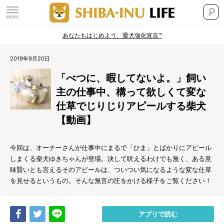
あなたもはじめよう、愛犬強化宣言™
2019年9月20日
「べつに、暇してないよ。」飼い
主の仕事中、構って欲しくて変な
仕草でじりじりアピールする柴犬
【動画】
今回は、オーナーさんが仕事中にまるで「ひま」とばかりにアピール
しまくる柴犬ゆきちゃんが登場。決して吠えるわけでも無く、ある意
味賢いとも言えるそのアピールは、ついつい気になるような変な仕草
を見せるというもの。そんな無言の圧をかける様子をご覧ください！
Share
Tweet
LINE
アプリで読む