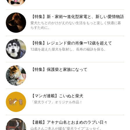
【特集】新・家術〜進化型家電と、新しい愛情物語
愛犬たちとのかけがえのない生活をもっと楽しく快適に暮
らすために。
【特集】レジェンド柴の肖像ー12歳を超えて
12歳を超えた柴犬を取材し、長寿の秘訣を探る。
【特集】保護柴と家族になって
【マンガ連載】こいぬと柴犬
「柴犬ライフ」オリジナル作品！
【連載】アキナ山名とおまめのラブい日々
山名さんご本人が綴る“柴犬ライフ”エッセイ。