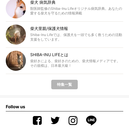
柴犬 病気辞典
獣医師監修のShiba-Inu Lifeオリジナル病気辞典。あなたの
愛する柴犬を守るための情報満載
柴犬里親/保護犬情報
Shiba-Inu Lifeでは、保護犬を一頭でも多く救うための活動
支援をしています。
SHIBA-INU LIFEとは
柴好きによる、柴好きのための、柴犬情報メディアです。
その規模は、日本最大級！
特集一覧
Follow us