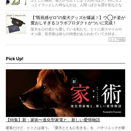
ふとした瞬間、柴犬から出てしまう人間っぽさ。特にちょ
ら食が細かったため、何でも食べさせてきたということで
っとイラッとした時なんかは、人間っぽさを隠す気などな
すが、そんなときろうくんの長寿の秘訣とは。
いように見えます。もしかして本当の本当は、中身は人間
なんじゃ…？
【“既視感ゼロ”の柴犬グッズが爆誕！】ウ◯チ姿が
愛おしすぎるコラボプロダクトがついに完成！
柴犬を心の底から愛している私たち。とくに柴スマイルや
オコ柴、拒否柴は彼らの特徴があらわれていて大好き。
でもちょっと待て…もうひとつ、忘れてはならない愛おしい
ストア情報
シーンがあったぞ。それは、背中を丸めて“ウンチなう”の姿
だ。
そこで私たち柴犬ライフは、ドッグブランド「PEGION（ペ
ギオン）」とコラボしてオリジナルの柴グッズを製作！
Pick Up!
柴犬と暮らす人もそうでない人も、とにかく柴犬を愛して
やまない皆さまへ。とんでもない柴グッズが爆誕です！
【特集】新・家術〜進化型家電と、新しい愛情物語
家族だけど、ヒトとは違う。「愛犬とともに生きる」を、パナソニックが家