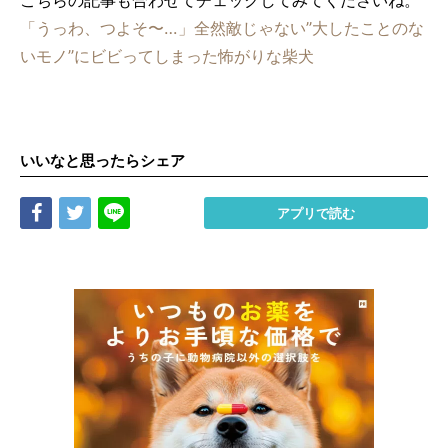
「うっわ、つよそ〜…」全然敵じゃない”大したことのな
いモノ”にビビってしまった怖がりな柴犬
いいなと思ったらシェア
Share
Tweet
LINE
アプリで読む