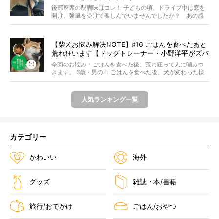
後部座席の醍醐味はコレ！ 子どもの頃、ドライブ中は窓を
開け、強風を受けて楽しんでいませんでしたか？ あの感
じが...
【柴犬お悩み解決NOTE】♯16 ごはんを食べたあと
荒れ狂います【ドッグトレーナー・小野洋平がズバ
リ回答】
今回のお悩み：ごはんを食べた後、荒れ狂って人に噛みつ
きます。 6歳・男のコ ごはんを食べた後、犬が変わった様
に...
人気ランキング一覧
カテゴリー
かわいい
海外
グッズ
雑誌・本/書籍
旅行/おでかけ
ごはん/おやつ