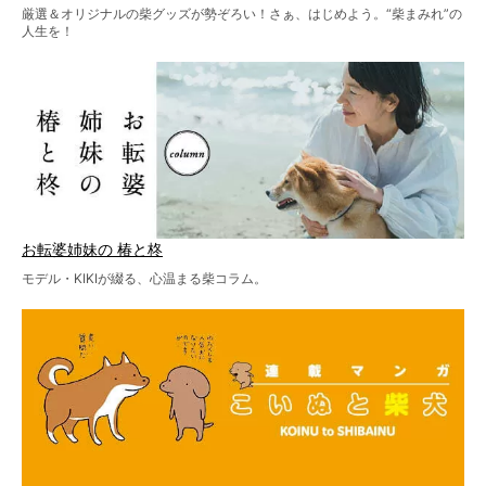
厳選＆オリジナルの柴グッズが勢ぞろい！さぁ、はじめよう。“柴まみれ”の
人生を！
お転婆姉妹の 椿と柊
モデル・KIKIが綴る、心温まる柴コラム。