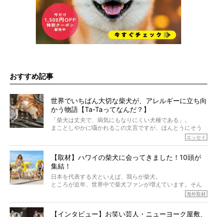
おすすめ記事
世界でいちばん大切な柴犬が、アレルギーに立ち向
かう物語【Ta-Taってなんだ？】
「柴犬は丈夫で、病気にもなりにくい犬種である」。
まことしやかに囁かれるこの文言ですが、ほんとうにそう
でしょうか？
エッセイ
もちろん、犬種としての完成度がとてつもなく高い柴犬だ
から、そういった側面はあります。
【取材】ハワイの柴犬に会ってきました！10頭が
でも、いざそれぞれの個体を見ていくと、丈夫で病気にも
集結！
なりにくい、とは言えないような気もするのです。
実際に「病気にならない」などということはないし、飼い
日本を代表する犬といえば、我らが柴犬。
主はそのためにやるべきことがある。
ところが近年、世界中で柴犬ファンが増えています。そん
今回は、柴犬に関わる方たちすべてに読んで欲しい、ある
な中「柴犬ライフ」が目をつけたのは、南の楽園ハワイ。
海外取材
柴犬とその家族のお話。
柴犬オーナーが多く、定期的にオフ会まで開催されている
ご本人からのレポートは、愛情たっぷりで示唆に富んだ物
とか。
語でした。
【インタビュー】お笑い芸人・ニューヨーク屋敷、
そんな噂を聞きつけ、今回はハワイの柴犬たちを取材して