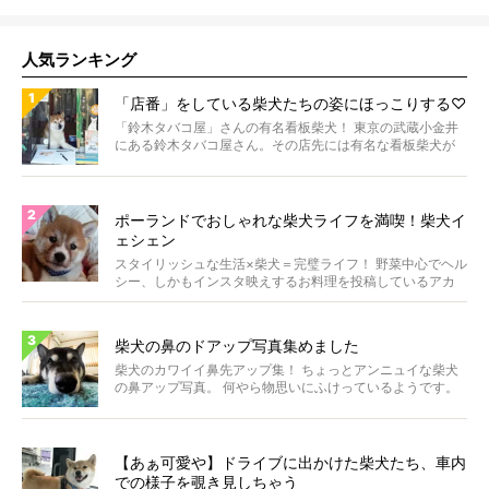
人気ランキング
「店番」をしている柴犬たちの姿にほっこりする♡
「鈴木タバコ屋」さんの有名看板柴犬！ 東京の武蔵小金井
にある鈴木タバコ屋さん。その店先には有名な看板柴犬が
いま...
ポーランドでおしゃれな柴犬ライフを満喫！柴犬イ
ェシェン
スタイリッシュな生活×柴犬＝完璧ライフ！ 野菜中心でヘル
シー、しかもインスタ映えするお料理を投稿しているアカ
ウ...
柴犬の鼻のドアップ写真集めました
柴犬のカワイイ鼻先アップ集！ ちょっとアンニュイな柴犬
の鼻アップ写真。 何やら物思いにふけっているようです。
ま...
【あぁ可愛や】ドライブに出かけた柴犬たち、車内
での様子を覗き見しちゃう