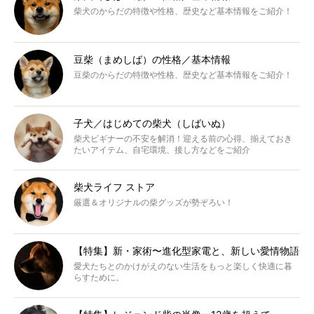
柴犬のからだの特徴や性格、歴史など基本情報をご紹介！
豆柴（まめしば）の性格／基本情報
豆柴のからだの特徴や性格、歴史など基本情報をご紹介！
子犬／はじめての柴犬（しばいぬ）
柴犬ビギナーの不安を解消！迎える前の心得、揃えておき
たいアイテム、自宅環境、接し方などをご紹介
柴犬ライフ ストア
厳選＆オリジナルの柴グッズが勢ぞろい！
【特集】新・家術〜進化型家電と、新しい愛情物語
愛犬たちとのかけがえのない生活をもっと楽しく快適に暮
らすために。