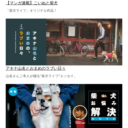
【マンガ連載】こいぬと柴犬
「柴犬ライフ」オリジナル作品！
アキナ山名とおまめのラブい日々
山名さんご本人が綴る“柴犬ライフ”エッセイ。