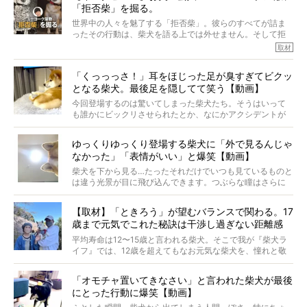
「拒否柴」を掘る。
きました！
※文章はご本人の了承を得て編集しています
世界中の人々を魅了する「拒否柴」。彼らのすべてが詰ま
※画像はすべてイメージです
ったその行動は、柴犬を語る上では外せません。そして拒
※この記事は個人の感想であり、効果・効能を示すものではありません
否柴がここまで話題になるのは、“映える”ことも理由のひと
取材
つ。
では…拒否柴を「版画」にしてみたら、どんな作品ができあ
「くっっっさ！」耳をほじった足が臭すぎてビクッ
がるのでしょうか。
となる柴犬。最後足を隠してて笑う【動画】
最近版画製作を始めた、お笑いコンビ「ニューヨーク」の
屋敷裕政さんに、拒否柴を掘っていただきました！ イン
今回登場するのは驚いてしまった柴犬たち。そうはいって
タビューと合わせてご覧ください。
も誰かにビックリさせられたとか、なにかアクシデントが
起きたとか、そういうことが原因ではありません。全ての
原因は彼ら自身にあったのです…！
ゆっくりゆっくり登場する柴犬に「外で見るんじゃ
なかった」「表情がいい」と爆笑【動画】
柴犬を下から見る…たったそれだけでいつも見ているものと
は違う光景が目に飛び込んできます。つぶらな瞳はさらに
つぶらに見え、モフモフのお顔はさらにモフモフに見えま
す。これはクセになる…！
【取材】「ときろう」が望むバランスで関わる。17
歳まで元気でこれた秘訣は干渉し過ぎない距離感
#38ときろう
平均寿命は12〜15歳と言われる柴犬。そこで我が『柴犬ラ
イフ』では、12歳を超えてもなお元気な柴犬を、憧れと敬
意を込めて“レジェンド柴”と呼んでいます。 この特集で
は、レジェンド柴たちのライフスタイルや食生活などにフ
「オモチャ置いてきなさい」と言われた柴犬が最後
ォーカスし、その元気の秘訣や、老犬と暮らすうえで大切
にとった行動に爆笑【動画】
だと思うことを、オーナーさんに語っていただきます。今
回登場してくれたのは、17歳のときろうくん。小さい頃か