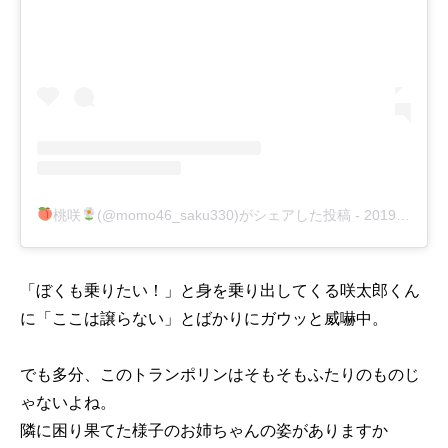
桃咲
(@momo46_saku330)がシェアした投稿
-
2019年 6月月14日午前2時15分PDT
「ぼくも乗りたい！」と身を乗り出してくる咲太郎くん
に「ここは譲らない」とばかりにガウッと威嚇中。
でも多分、このトランポリンはそもそもふたりのものじ
ゃないよね。
隣に困り果てた様子のお姉ちゃんの姿がありますか