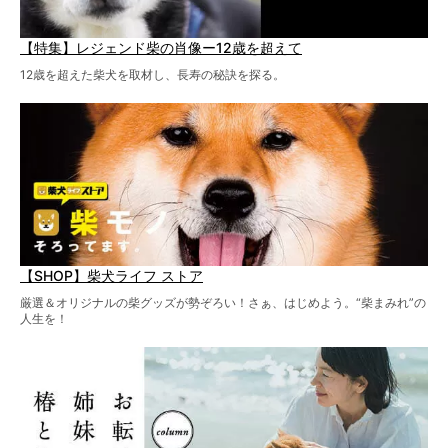
【特集】レジェンド柴の肖像ー12歳を超えて
12歳を超えた柴犬を取材し、長寿の秘訣を探る。
【SHOP】柴犬ライフ ストア
厳選＆オリジナルの柴グッズが勢ぞろい！さぁ、はじめよう。“柴まみれ”の
人生を！