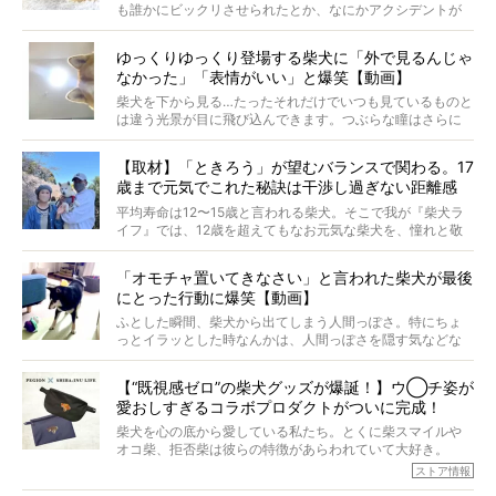
タビューと合わせてご覧ください。
も誰かにビックリさせられたとか、なにかアクシデントが
起きたとか、そういうことが原因ではありません。全ての
原因は彼ら自身にあったのです…！
ゆっくりゆっくり登場する柴犬に「外で見るんじゃ
なかった」「表情がいい」と爆笑【動画】
柴犬を下から見る…たったそれだけでいつも見ているものと
は違う光景が目に飛び込んできます。つぶらな瞳はさらに
つぶらに見え、モフモフのお顔はさらにモフモフに見えま
す。これはクセになる…！
【取材】「ときろう」が望むバランスで関わる。17
歳まで元気でこれた秘訣は干渉し過ぎない距離感
#38ときろう
平均寿命は12〜15歳と言われる柴犬。そこで我が『柴犬ラ
イフ』では、12歳を超えてもなお元気な柴犬を、憧れと敬
意を込めて“レジェンド柴”と呼んでいます。 この特集で
は、レジェンド柴たちのライフスタイルや食生活などにフ
「オモチャ置いてきなさい」と言われた柴犬が最後
ォーカスし、その元気の秘訣や、老犬と暮らすうえで大切
にとった行動に爆笑【動画】
だと思うことを、オーナーさんに語っていただきます。今
回登場してくれたのは、17歳のときろうくん。小さい頃か
ふとした瞬間、柴犬から出てしまう人間っぽさ。特にちょ
ら食が細かったため、何でも食べさせてきたということで
っとイラッとした時なんかは、人間っぽさを隠す気などな
すが、そんなときろうくんの長寿の秘訣とは。
いように見えます。もしかして本当の本当は、中身は人間
なんじゃ…？
【“既視感ゼロ”の柴犬グッズが爆誕！】ウ◯チ姿が
愛おしすぎるコラボプロダクトがついに完成！
柴犬を心の底から愛している私たち。とくに柴スマイルや
オコ柴、拒否柴は彼らの特徴があらわれていて大好き。
でもちょっと待て…もうひとつ、忘れてはならない愛おしい
ストア情報
シーンがあったぞ。それは、背中を丸めて“ウンチなう”の姿