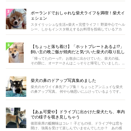
ポーランドでおしゃれな柴犬ライフを満喫！柴犬イ
ェシェン
スタイリッシュな生活×柴犬＝完璧ライフ！ 野菜中心でヘル
シー、しかもインスタ映えするお料理を投稿しているアカ
ウ...
【ちょっと落ち着け】「ホットプレートあるよ!?」
飼い主の晩ご飯が焼肉だと気づいた柴犬の取り乱し
具合に笑った【動画】
「帰ってたのーっ!?」 お散歩に出かけていた、柴犬の福。
その隙に、オーナーさんはこっそりと帰宅していました。...
柴犬の鼻のドアップ写真集めました
柴犬のカワイイ鼻先アップ集！ ちょっとアンニュイな柴犬
の鼻アップ写真。 何やら物思いにふけっているようです。
ま...
【あぁ可愛や】ドライブに出かけた柴犬たち、車内
での様子を覗き見しちゃう
後部座席の醍醐味はコレ！ 子どもの頃、ドライブ中は窓を
開け、強風を受けて楽しんでいませんでしたか？ あの感