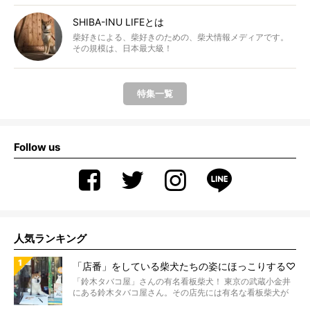
SHIBA-INU LIFEとは
柴好きによる、柴好きのための、柴犬情報メディアです。
その規模は、日本最大級！
特集一覧
Follow us
人気ランキング
「店番」をしている柴犬たちの姿にほっこりする♡
「鈴木タバコ屋」さんの有名看板柴犬！ 東京の武蔵小金井
にある鈴木タバコ屋さん。その店先には有名な看板柴犬が
いま...