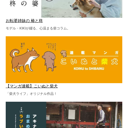
お転婆姉妹の 椿と柊
モデル・KIKIが綴る、心温まる柴コラム。
【マンガ連載】こいぬと柴犬
「柴犬ライフ」オリジナル作品！