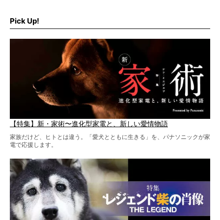
だ。
そこで私たち柴犬ライフは、ドッグブランド「PEGION（ペ
ギオン）」とコラボしてオリジナルの柴グッズを製作！
Pick Up!
柴犬と暮らす人もそうでない人も、とにかく柴犬を愛して
やまない皆さまへ。とんでもない柴グッズが爆誕です！
【特集】新・家術〜進化型家電と、新しい愛情物語
家族だけど、ヒトとは違う。「愛犬とともに生きる」を、パナソニックが家
電で応援します。