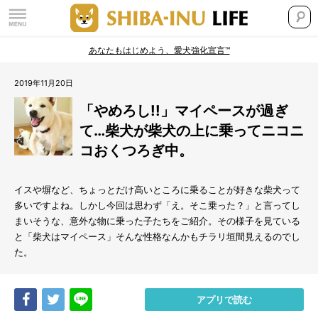
あなたもはじめよう、愛犬強化宣言™
2019年11月20日
「やめろし!!」マイペースが過ぎ
て…柴犬が柴犬の上に乗ってニコニ
コおくつろぎ中。
イスや塀など、ちょっとだけ高いところに乗ることが好きな柴犬って
多いですよね。しかし今回は思わず「え。そこ乗った？」と言ってし
まいそうな、意外な物に乗った子たちをご紹介。その様子を見ている
と「柴犬はマイペース」そんな性格なんかもチラリ垣間見えるのでし
た。
Share
Tweet
LINE
アプリで読む