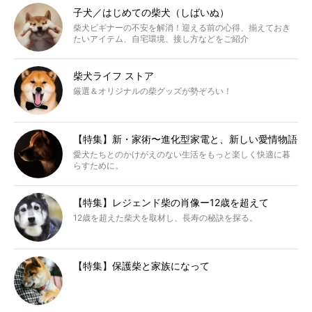
子犬／はじめての柴犬（しばいぬ）
柴犬ビギナーの不安を解消！迎える前の心得、揃えておき
たいアイテム、自宅環境、接し方などをご紹介
柴犬ライフ ストア
厳選＆オリジナルの柴グッズが勢ぞろい！
【特集】新・家術〜進化型家電と、新しい愛情物語
愛犬たちとのかけがえのない生活をもっと楽しく快適に暮
らすために。
【特集】レジェンド柴の肖像ー12歳を超えて
12歳を超えた柴犬を取材し、長寿の秘訣を探る。
【特集】保護柴と家族になって