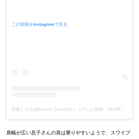
この投稿をInstagramで見る
豆柴くるみ(@kurumi_kourin)がシェアした投稿
-
2019年 2月月17日午後6時01分PST
肩幅が広い息子さんの肩は乗りやすいようで、スワイプ