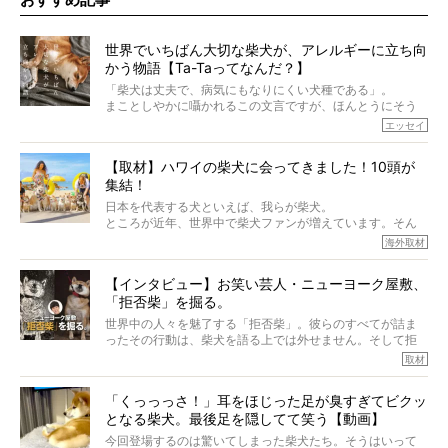
世界でいちばん大切な柴犬が、アレルギーに立ち向
かう物語【Ta-Taってなんだ？】
「柴犬は丈夫で、病気にもなりにくい犬種である」。
まことしやかに囁かれるこの文言ですが、ほんとうにそう
でしょうか？
エッセイ
もちろん、犬種としての完成度がとてつもなく高い柴犬だ
から、そういった側面はあります。
【取材】ハワイの柴犬に会ってきました！10頭が
でも、いざそれぞれの個体を見ていくと、丈夫で病気にも
集結！
なりにくい、とは言えないような気もするのです。
実際に「病気にならない」などということはないし、飼い
日本を代表する犬といえば、我らが柴犬。
主はそのためにやるべきことがある。
ところが近年、世界中で柴犬ファンが増えています。そん
今回は、柴犬に関わる方たちすべてに読んで欲しい、ある
な中「柴犬ライフ」が目をつけたのは、南の楽園ハワイ。
海外取材
柴犬とその家族のお話。
柴犬オーナーが多く、定期的にオフ会まで開催されている
ご本人からのレポートは、愛情たっぷりで示唆に富んだ物
とか。
語でした。
【インタビュー】お笑い芸人・ニューヨーク屋敷、
そんな噂を聞きつけ、今回はハワイの柴犬たちを取材して
「拒否柴」を掘る。
きました！
※文章はご本人の了承を得て編集しています
世界中の人々を魅了する「拒否柴」。彼らのすべてが詰ま
※画像はすべてイメージです
ったその行動は、柴犬を語る上では外せません。そして拒
※この記事は個人の感想であり、効果・効能を示すものではありません
否柴がここまで話題になるのは、“映える”ことも理由のひと
取材
つ。
では…拒否柴を「版画」にしてみたら、どんな作品ができあ
「くっっっさ！」耳をほじった足が臭すぎてビクッ
がるのでしょうか。
となる柴犬。最後足を隠してて笑う【動画】
最近版画製作を始めた、お笑いコンビ「ニューヨーク」の
屋敷裕政さんに、拒否柴を掘っていただきました！ イン
今回登場するのは驚いてしまった柴犬たち。そうはいって