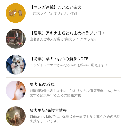
【マンガ連載】こいぬと柴犬
「柴犬ライフ」オリジナル作品！
【連載】アキナ山名とおまめのラブい日々
山名さんご本人が綴る“柴犬ライフ”エッセイ。
【特集】柴犬のお悩み解決NOTE
ドッグトレーナーがみなさんのお悩みに応えます！
柴犬 病気辞典
獣医師監修のShiba-Inu Lifeオリジナル病気辞典。あなたの
愛する柴犬を守るための情報満載
柴犬里親/保護犬情報
Shiba-Inu Lifeでは、保護犬を一頭でも多く救うための活動
支援をしています。