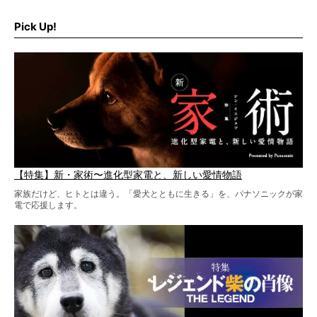
だ。
そこで私たち柴犬ライフは、ドッグブランド「PEGION（ペ
ギオン）」とコラボしてオリジナルの柴グッズを製作！
Pick Up!
柴犬と暮らす人もそうでない人も、とにかく柴犬を愛して
やまない皆さまへ。とんでもない柴グッズが爆誕です！
【特集】新・家術〜進化型家電と、新しい愛情物語
家族だけど、ヒトとは違う。「愛犬とともに生きる」を、パナソニックが家
電で応援します。