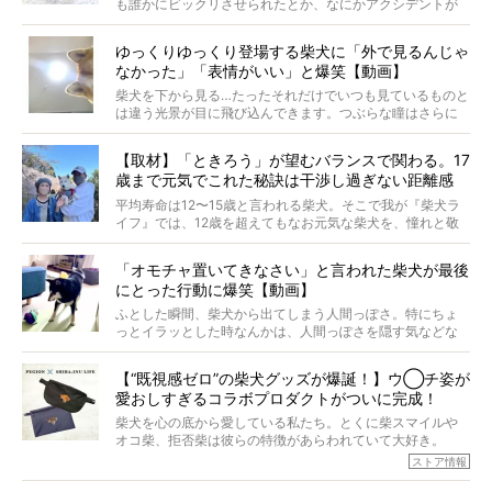
も誰かにビックリさせられたとか、なにかアクシデントが
起きたとか、そういうことが原因ではありません。全ての
原因は彼ら自身にあったのです…！
ゆっくりゆっくり登場する柴犬に「外で見るんじゃ
なかった」「表情がいい」と爆笑【動画】
柴犬を下から見る…たったそれだけでいつも見ているものと
は違う光景が目に飛び込んできます。つぶらな瞳はさらに
つぶらに見え、モフモフのお顔はさらにモフモフに見えま
す。これはクセになる…！
【取材】「ときろう」が望むバランスで関わる。17
歳まで元気でこれた秘訣は干渉し過ぎない距離感
#38ときろう
平均寿命は12〜15歳と言われる柴犬。そこで我が『柴犬ラ
イフ』では、12歳を超えてもなお元気な柴犬を、憧れと敬
意を込めて“レジェンド柴”と呼んでいます。 この特集で
は、レジェンド柴たちのライフスタイルや食生活などにフ
「オモチャ置いてきなさい」と言われた柴犬が最後
ォーカスし、その元気の秘訣や、老犬と暮らすうえで大切
にとった行動に爆笑【動画】
だと思うことを、オーナーさんに語っていただきます。今
回登場してくれたのは、17歳のときろうくん。小さい頃か
ふとした瞬間、柴犬から出てしまう人間っぽさ。特にちょ
ら食が細かったため、何でも食べさせてきたということで
っとイラッとした時なんかは、人間っぽさを隠す気などな
すが、そんなときろうくんの長寿の秘訣とは。
いように見えます。もしかして本当の本当は、中身は人間
なんじゃ…？
【“既視感ゼロ”の柴犬グッズが爆誕！】ウ◯チ姿が
愛おしすぎるコラボプロダクトがついに完成！
柴犬を心の底から愛している私たち。とくに柴スマイルや
オコ柴、拒否柴は彼らの特徴があらわれていて大好き。
でもちょっと待て…もうひとつ、忘れてはならない愛おしい
ストア情報
シーンがあったぞ。それは、背中を丸めて“ウンチなう”の姿