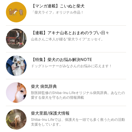
【マンガ連載】こいぬと柴犬
「柴犬ライフ」オリジナル作品！
【連載】アキナ山名とおまめのラブい日々
山名さんご本人が綴る“柴犬ライフ”エッセイ。
【特集】柴犬のお悩み解決NOTE
ドッグトレーナーがみなさんのお悩みに応えます！
柴犬 病気辞典
獣医師監修のShiba-Inu Lifeオリジナル病気辞典。あなたの
愛する柴犬を守るための情報満載
柴犬里親/保護犬情報
Shiba-Inu Lifeでは、保護犬を一頭でも多く救うための活動
支援をしています。