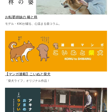
お転婆姉妹の 椿と柊
モデル・KIKIが綴る、心温まる柴コラム。
【マンガ連載】こいぬと柴犬
「柴犬ライフ」オリジナル作品！