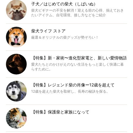
子犬／はじめての柴犬（しばいぬ）
柴犬ビギナーの不安を解消！迎える前の心得、揃えておき
たいアイテム、自宅環境、接し方などをご紹介
柴犬ライフ ストア
厳選＆オリジナルの柴グッズが勢ぞろい！
【特集】新・家術〜進化型家電と、新しい愛情物語
愛犬たちとのかけがえのない生活をもっと楽しく快適に暮
らすために。
【特集】レジェンド柴の肖像ー12歳を超えて
12歳を超えた柴犬を取材し、長寿の秘訣を探る。
【特集】保護柴と家族になって