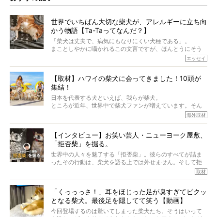
世界でいちばん大切な柴犬が、アレルギーに立ち向
かう物語【Ta-Taってなんだ？】
「柴犬は丈夫で、病気にもなりにくい犬種である」。
まことしやかに囁かれるこの文言ですが、ほんとうにそう
でしょうか？
エッセイ
もちろん、犬種としての完成度がとてつもなく高い柴犬だ
から、そういった側面はあります。
【取材】ハワイの柴犬に会ってきました！10頭が
でも、いざそれぞれの個体を見ていくと、丈夫で病気にも
集結！
なりにくい、とは言えないような気もするのです。
実際に「病気にならない」などということはないし、飼い
日本を代表する犬といえば、我らが柴犬。
主はそのためにやるべきことがある。
ところが近年、世界中で柴犬ファンが増えています。そん
今回は、柴犬に関わる方たちすべてに読んで欲しい、ある
な中「柴犬ライフ」が目をつけたのは、南の楽園ハワイ。
海外取材
柴犬とその家族のお話。
柴犬オーナーが多く、定期的にオフ会まで開催されている
ご本人からのレポートは、愛情たっぷりで示唆に富んだ物
とか。
語でした。
【インタビュー】お笑い芸人・ニューヨーク屋敷、
そんな噂を聞きつけ、今回はハワイの柴犬たちを取材して
「拒否柴」を掘る。
きました！
※文章はご本人の了承を得て編集しています
世界中の人々を魅了する「拒否柴」。彼らのすべてが詰ま
※画像はすべてイメージです
ったその行動は、柴犬を語る上では外せません。そして拒
※この記事は個人の感想であり、効果・効能を示すものではありません
否柴がここまで話題になるのは、“映える”ことも理由のひと
取材
つ。
では…拒否柴を「版画」にしてみたら、どんな作品ができあ
「くっっっさ！」耳をほじった足が臭すぎてビクッ
がるのでしょうか。
となる柴犬。最後足を隠してて笑う【動画】
最近版画製作を始めた、お笑いコンビ「ニューヨーク」の
屋敷裕政さんに、拒否柴を掘っていただきました！ イン
今回登場するのは驚いてしまった柴犬たち。そうはいって
タビューと合わせてご覧ください。