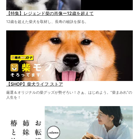
【特集】レジェンド柴の肖像ー12歳を超えて
12歳を超えた柴犬を取材し、長寿の秘訣を探る。
【SHOP】柴犬ライフ ストア
厳選＆オリジナルの柴グッズが勢ぞろい！さぁ、はじめよう。“柴まみれ”の
人生を！