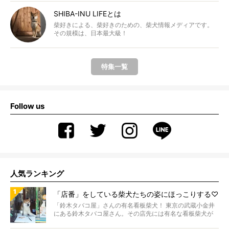
SHIBA-INU LIFEとは
柴好きによる、柴好きのための、柴犬情報メディアです。
その規模は、日本最大級！
特集一覧
Follow us
人気ランキング
「店番」をしている柴犬たちの姿にほっこりする♡
「鈴木タバコ屋」さんの有名看板柴犬！ 東京の武蔵小金井
にある鈴木タバコ屋さん。その店先には有名な看板柴犬が
いま...