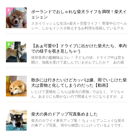
ポーランドでおしゃれな柴犬ライフを満喫！柴犬イ
ェシェン
スタイリッシュな生活×柴犬＝完璧ライフ！ 野菜中心でヘル
シー、しかもインスタ映えするお料理を投稿しているアカ
ウ...
【あぁ可愛や】ドライブに出かけた柴犬たち、車内
での様子を覗き見しちゃう
後部座席の醍醐味はコレ！ 子どもの頃、ドライブ中は窓を
開け、強風を受けて楽しんでいませんでしたか？ あの感
じが...
散歩には行きたいけどカッパは嫌。雨でいじけた柴
犬は置物と化してしまうのだった【動画】
いじけて置物化 こちらは柴犬の置物…ではなく、マリちゃ
ん。あまりにも動かないので間違えそうになりますが、よ
く見...
柴犬の鼻のドアップ写真集めました
柴犬のカワイイ鼻先アップ集！ ちょっとアンニュイな柴犬
の鼻アップ写真。 何やら物思いにふけっているようです。
ま...