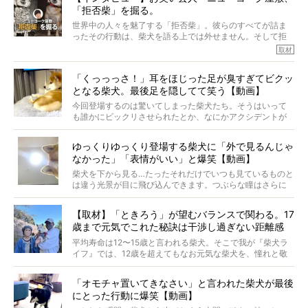
「拒否柴」を掘る。
きました！
※文章はご本人の了承を得て編集しています
世界中の人々を魅了する「拒否柴」。彼らのすべてが詰ま
※画像はすべてイメージです
ったその行動は、柴犬を語る上では外せません。そして拒
※この記事は個人の感想であり、効果・効能を示すものではありません
否柴がここまで話題になるのは、“映える”ことも理由のひと
取材
つ。
では…拒否柴を「版画」にしてみたら、どんな作品ができあ
「くっっっさ！」耳をほじった足が臭すぎてビクッ
がるのでしょうか。
となる柴犬。最後足を隠してて笑う【動画】
最近版画製作を始めた、お笑いコンビ「ニューヨーク」の
屋敷裕政さんに、拒否柴を掘っていただきました！ イン
今回登場するのは驚いてしまった柴犬たち。そうはいって
タビューと合わせてご覧ください。
も誰かにビックリさせられたとか、なにかアクシデントが
起きたとか、そういうことが原因ではありません。全ての
原因は彼ら自身にあったのです…！
ゆっくりゆっくり登場する柴犬に「外で見るんじゃ
なかった」「表情がいい」と爆笑【動画】
柴犬を下から見る…たったそれだけでいつも見ているものと
は違う光景が目に飛び込んできます。つぶらな瞳はさらに
つぶらに見え、モフモフのお顔はさらにモフモフに見えま
す。これはクセになる…！
【取材】「ときろう」が望むバランスで関わる。17
歳まで元気でこれた秘訣は干渉し過ぎない距離感
#38ときろう
平均寿命は12〜15歳と言われる柴犬。そこで我が『柴犬ラ
イフ』では、12歳を超えてもなお元気な柴犬を、憧れと敬
意を込めて“レジェンド柴”と呼んでいます。 この特集で
は、レジェンド柴たちのライフスタイルや食生活などにフ
「オモチャ置いてきなさい」と言われた柴犬が最後
ォーカスし、その元気の秘訣や、老犬と暮らすうえで大切
にとった行動に爆笑【動画】
だと思うことを、オーナーさんに語っていただきます。今