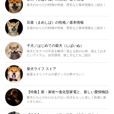
柴犬のからだの特徴や性格、歴史など基本情報をご紹介！
豆柴（まめしば）の性格／基本情報
豆柴のからだの特徴や性格、歴史など基本情報をご紹介！
子犬／はじめての柴犬（しばいぬ）
柴犬ビギナーの不安を解消！迎える前の心得、揃えておき
たいアイテム、自宅環境、接し方などをご紹介
柴犬ライフ ストア
厳選＆オリジナルの柴グッズが勢ぞろい！
【特集】新・家術〜進化型家電と、新しい愛情物語
愛犬たちとのかけがえのない生活をもっと楽しく快適に暮
らすために。