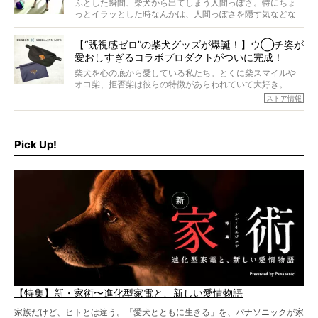
回登場してくれたのは、17歳のときろうくん。小さい頃か
ふとした瞬間、柴犬から出てしまう人間っぽさ。特にちょ
ら食が細かったため、何でも食べさせてきたということで
っとイラッとした時なんかは、人間っぽさを隠す気などな
すが、そんなときろうくんの長寿の秘訣とは。
いように見えます。もしかして本当の本当は、中身は人間
なんじゃ…？
【“既視感ゼロ”の柴犬グッズが爆誕！】ウ◯チ姿が
愛おしすぎるコラボプロダクトがついに完成！
柴犬を心の底から愛している私たち。とくに柴スマイルや
オコ柴、拒否柴は彼らの特徴があらわれていて大好き。
でもちょっと待て…もうひとつ、忘れてはならない愛おしい
ストア情報
シーンがあったぞ。それは、背中を丸めて“ウンチなう”の姿
だ。
そこで私たち柴犬ライフは、ドッグブランド「PEGION（ペ
ギオン）」とコラボしてオリジナルの柴グッズを製作！
Pick Up!
柴犬と暮らす人もそうでない人も、とにかく柴犬を愛して
やまない皆さまへ。とんでもない柴グッズが爆誕です！
【特集】新・家術〜進化型家電と、新しい愛情物語
家族だけど、ヒトとは違う。「愛犬とともに生きる」を、パナソニックが家