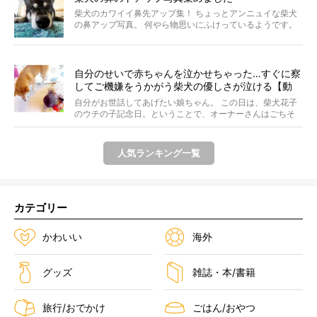
柴犬のカワイイ鼻先アップ集！ ちょっとアンニュイな柴犬
の鼻アップ写真。 何やら物思いにふけっているようです。
ま...
自分のせいで赤ちゃんを泣かせちゃった…すぐに察
してご機嫌をうかがう柴犬の優しさが泣ける【動
画】
自分がお世話してあげたい娘ちゃん。 この日は、柴犬花子
のウチの子記念日。ということで、オーナーさんはごちそ
うを...
人気ランキング一覧
カテゴリー
かわいい
海外
グッズ
雑誌・本/書籍
旅行/おでかけ
ごはん/おやつ