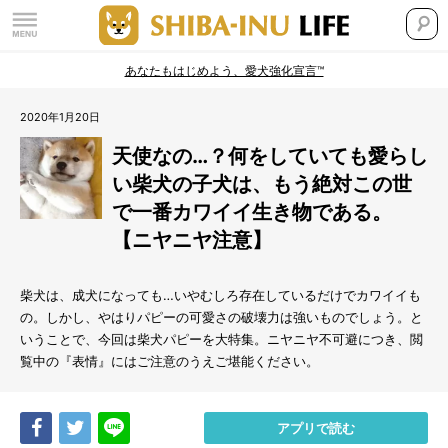
あなたもはじめよう、愛犬強化宣言™
2020年1月20日
天使なの…？何をしていても愛らし
い柴犬の子犬は、もう絶対この世
で一番カワイイ生き物である。
【ニヤニヤ注意】
柴犬は、成犬になっても…いやむしろ存在しているだけでカワイイも
の。しかし、やはりパピーの可愛さの破壊力は強いものでしょう。と
いうことで、今回は柴犬パピーを大特集。ニヤニヤ不可避につき、閲
覧中の『表情』にはご注意のうえご堪能ください。
Share
Tweet
LINE
アプリで読む