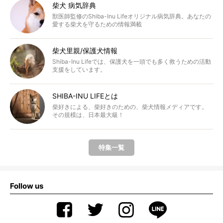
柴犬 病気辞典
獣医師監修のShiba-Inu Lifeオリジナル病気辞典。あなたの
愛する柴犬を守るための情報満載
柴犬里親/保護犬情報
Shiba-Inu Lifeでは、保護犬を一頭でも多く救うための活動
支援をしています。
SHIBA-INU LIFEとは
柴好きによる、柴好きのための、柴犬情報メディアです。
その規模は、日本最大級！
特集一覧
Follow us