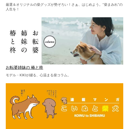
厳選＆オリジナルの柴グッズが勢ぞろい！さぁ、はじめよう。“柴まみれ”の
人生を！
お転婆姉妹の 椿と柊
モデル・KIKIが綴る、心温まる柴コラム。