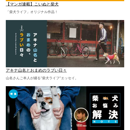
【マンガ連載】こいぬと柴犬
「柴犬ライフ」オリジナル作品！
アキナ山名とおまめのラブい日々
山名さんご本人が綴る“柴犬ライフ”エッセイ。