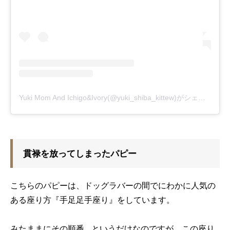
Yuki Mom And Ichigo&Ivory(@yuki_shiba_kittew)がシェアした投稿
貫禄を放ってしまったパピー
こちらのパピーは、ドッグラバーの間でにわかに人気の
ある座り方『手足足手座り』をしています。
みたままにその順番…というだけなのですが、この座り