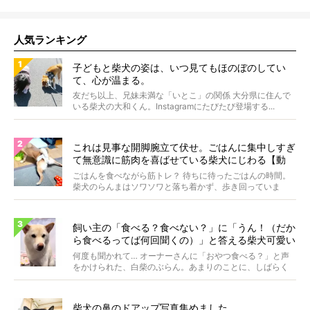
人気ランキング
子どもと柴犬の姿は、いつ見てもほのぼのしてい
て、心が温まる。
友だち以上、兄妹未満な「いとこ」の関係 大分県に住んで
いる柴犬の大和くん。Instagramにたびたび登場する...
これは見事な開脚腕立て伏せ。ごはんに集中しすぎ
て無意識に筋肉を喜ばせている柴犬にじわる【動
画】
ごはんを食べながら筋トレ？ 待ちに待ったごはんの時間。
柴犬のらんまはソワソワと落ち着かず、歩き回っていま
す。き...
飼い主の「食べる？食べない？」に「うん！（だか
ら食べるってば何回聞くの）」と答える柴犬可愛い
【動画】
何度も聞かれて… オーナーさんに「おやつ食べる？」と声
をかけられた、白柴のぶらん。あまりのことに、しばらく
フリ...
柴犬の鼻のドアップ写真集めました