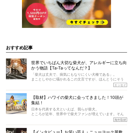
おすすめ記事
世界でいちばん大切な柴犬が、アレルギーに立ち向
かう物語【Ta-Taってなんだ？】
「柴犬は丈夫で、病気にもなりにくい犬種である」。
まことしやかに囁かれるこの文言ですが、ほんとうにそう
でしょうか？
エッセイ
もちろん、犬種としての完成度がとてつもなく高い柴犬だ
から、そういった側面はあります。
【取材】ハワイの柴犬に会ってきました！10頭が
でも、いざそれぞれの個体を見ていくと、丈夫で病気にも
集結！
なりにくい、とは言えないような気もするのです。
実際に「病気にならない」などということはないし、飼い
日本を代表する犬といえば、我らが柴犬。
主はそのためにやるべきことがある。
ところが近年、世界中で柴犬ファンが増えています。そん
今回は、柴犬に関わる方たちすべてに読んで欲しい、ある
な中「柴犬ライフ」が目をつけたのは、南の楽園ハワイ。
海外取材
柴犬とその家族のお話。
柴犬オーナーが多く、定期的にオフ会まで開催されている
ご本人からのレポートは、愛情たっぷりで示唆に富んだ物
とか。
語でした。
【インタビュー】お笑い芸人・ニューヨーク屋敷、
そんな噂を聞きつけ、今回はハワイの柴犬たちを取材して