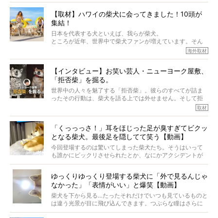
から、そういった側面はあります。
【取材】ハワイの柴犬に会ってきました！10頭が
でも、いざそれぞれの個体を見ていくと、丈夫で病気にも
集結！
なりにくい、とは言えないような気もするのです。
実際に「病気にならない」などということはないし、飼い
日本を代表する犬といえば、我らが柴犬。
主はそのためにやるべきことがある。
ところが近年、世界中で柴犬ファンが増えています。そん
今回は、柴犬に関わる方たちすべてに読んで欲しい、ある
な中「柴犬ライフ」が目をつけたのは、南の楽園ハワイ。
海外取材
柴犬とその家族のお話。
柴犬オーナーが多く、定期的にオフ会まで開催されている
ご本人からのレポートは、愛情たっぷりで示唆に富んだ物
とか。
語でした。
【インタビュー】お笑い芸人・ニューヨーク屋敷、
そんな噂を聞きつけ、今回はハワイの柴犬たちを取材して
「拒否柴」を掘る。
きました！
※文章はご本人の了承を得て編集しています
世界中の人々を魅了する「拒否柴」。彼らのすべてが詰ま
※画像はすべてイメージです
ったその行動は、柴犬を語る上では外せません。そして拒
※この記事は個人の感想であり、効果・効能を示すものではありません
否柴がここまで話題になるのは、“映える”ことも理由のひと
取材
つ。
では…拒否柴を「版画」にしてみたら、どんな作品ができあ
「くっっっさ！」耳をほじった足が臭すぎてビクッ
がるのでしょうか。
となる柴犬。最後足を隠してて笑う【動画】
最近版画製作を始めた、お笑いコンビ「ニューヨーク」の
屋敷裕政さんに、拒否柴を掘っていただきました！ イン
今回登場するのは驚いてしまった柴犬たち。そうはいって
タビューと合わせてご覧ください。
も誰かにビックリさせられたとか、なにかアクシデントが
起きたとか、そういうことが原因ではありません。全ての
原因は彼ら自身にあったのです…！
ゆっくりゆっくり登場する柴犬に「外で見るんじゃ
なかった」「表情がいい」と爆笑【動画】
柴犬を下から見る…たったそれだけでいつも見ているものと
は違う光景が目に飛び込んできます。つぶらな瞳はさらに
つぶらに見え、モフモフのお顔はさらにモフモフに見えま