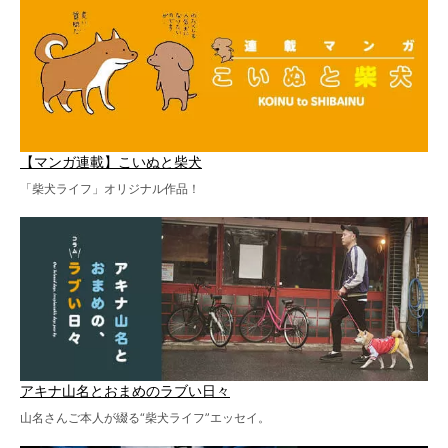
【マンガ連載】こいぬと柴犬
「柴犬ライフ」オリジナル作品！
アキナ山名とおまめのラブい日々
山名さんご本人が綴る“柴犬ライフ”エッセイ。