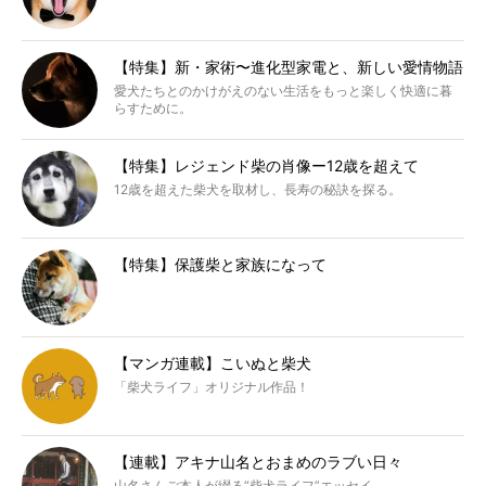
【特集】新・家術〜進化型家電と、新しい愛情物語
愛犬たちとのかけがえのない生活をもっと楽しく快適に暮
らすために。
【特集】レジェンド柴の肖像ー12歳を超えて
12歳を超えた柴犬を取材し、長寿の秘訣を探る。
【特集】保護柴と家族になって
【マンガ連載】こいぬと柴犬
「柴犬ライフ」オリジナル作品！
【連載】アキナ山名とおまめのラブい日々
山名さんご本人が綴る“柴犬ライフ”エッセイ。