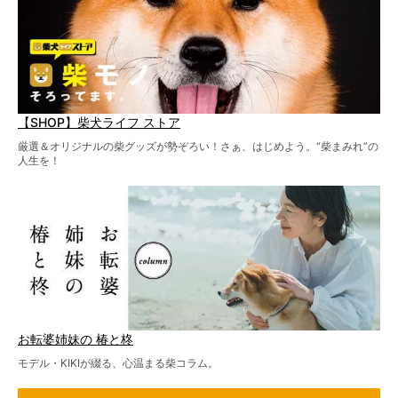
【SHOP】柴犬ライフ ストア
厳選＆オリジナルの柴グッズが勢ぞろい！さぁ、はじめよう。“柴まみれ”の
人生を！
お転婆姉妹の 椿と柊
モデル・KIKIが綴る、心温まる柴コラム。