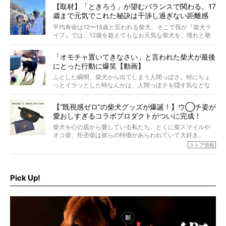
す。これはクセになる…！
【取材】「ときろう」が望むバランスで関わる。17
歳まで元気でこれた秘訣は干渉し過ぎない距離感
#38ときろう
平均寿命は12〜15歳と言われる柴犬。そこで我が『柴犬ラ
イフ』では、12歳を超えてもなお元気な柴犬を、憧れと敬
意を込めて“レジェンド柴”と呼んでいます。 この特集で
は、レジェンド柴たちのライフスタイルや食生活などにフ
「オモチャ置いてきなさい」と言われた柴犬が最後
ォーカスし、その元気の秘訣や、老犬と暮らすうえで大切
にとった行動に爆笑【動画】
だと思うことを、オーナーさんに語っていただきます。今
回登場してくれたのは、17歳のときろうくん。小さい頃か
ふとした瞬間、柴犬から出てしまう人間っぽさ。特にちょ
ら食が細かったため、何でも食べさせてきたということで
っとイラッとした時なんかは、人間っぽさを隠す気などな
すが、そんなときろうくんの長寿の秘訣とは。
いように見えます。もしかして本当の本当は、中身は人間
なんじゃ…？
【“既視感ゼロ”の柴犬グッズが爆誕！】ウ◯チ姿が
愛おしすぎるコラボプロダクトがついに完成！
柴犬を心の底から愛している私たち。とくに柴スマイルや
オコ柴、拒否柴は彼らの特徴があらわれていて大好き。
でもちょっと待て…もうひとつ、忘れてはならない愛おしい
ストア情報
シーンがあったぞ。それは、背中を丸めて“ウンチなう”の姿
だ。
そこで私たち柴犬ライフは、ドッグブランド「PEGION（ペ
ギオン）」とコラボしてオリジナルの柴グッズを製作！
Pick Up!
柴犬と暮らす人もそうでない人も、とにかく柴犬を愛して
やまない皆さまへ。とんでもない柴グッズが爆誕です！