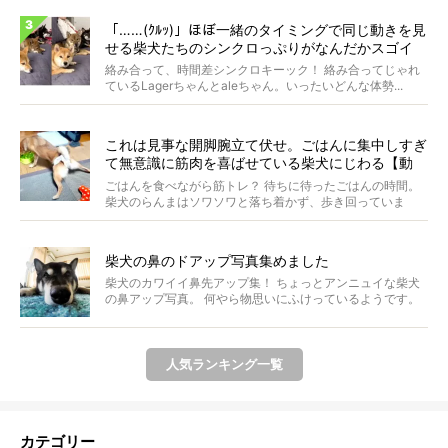
「……(ｸﾙｯ)」ほぼ一緒のタイミングで同じ動きを見
せる柴犬たちのシンクロっぷりがなんだかスゴイ
絡み合って、時間差シンクロキーック！ 絡み合ってじゃれ
ているLagerちゃんとaleちゃん。いったいどんな体勢...
これは見事な開脚腕立て伏せ。ごはんに集中しすぎ
て無意識に筋肉を喜ばせている柴犬にじわる【動
画】
ごはんを食べながら筋トレ？ 待ちに待ったごはんの時間。
柴犬のらんまはソワソワと落ち着かず、歩き回っていま
す。き...
柴犬の鼻のドアップ写真集めました
柴犬のカワイイ鼻先アップ集！ ちょっとアンニュイな柴犬
の鼻アップ写真。 何やら物思いにふけっているようです。
ま...
人気ランキング一覧
カテゴリー