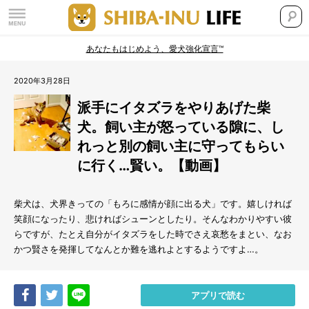
あなたもはじめよう、愛犬強化宣言™
2020年3月28日
派手にイタズラをやりあげた柴
犬。飼い主が怒っている隙に、し
れっと別の飼い主に守ってもらい
に行く…賢い。【動画】
柴犬は、犬界きっての「もろに感情が顔に出る犬」です。嬉しければ
笑顔になったり、悲ければシューンとしたり。そんなわかりやすい彼
らですが、たとえ自分がイタズラをした時でさえ哀愁をまとい、なお
かつ賢さを発揮してなんとか難を逃れよとするようですよ…。
Share
Tweet
LINE
アプリで読む