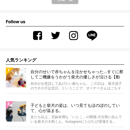
Follow us
人気ランキング
自分のせいで赤ちゃんを泣かせちゃった…すぐに察
してご機嫌をうかがう柴犬の優しさが泣ける【動
画】
自分がお世話してあげたい娘ちゃん。 この日は、柴犬花子
のウチの子記念日。ということで、オーナーさんはごちそ
うを...
子どもと柴犬の姿は、いつ見てもほのぼのしてい
て、心が温まる。
友だち以上、兄妹未満な「いとこ」の関係 大分県に住んで
いる柴犬の大和くん。Instagramにたびたび登場する...