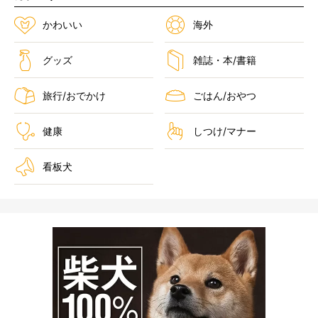
かわいい
海外
グッズ
雑誌・本/書籍
旅行/おでかけ
ごはん/おやつ
健康
しつけ/マナー
看板犬