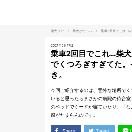
>
>
柴犬TOP
柴犬
かわいい
乗車2回目でこれ…
2021年6月17日
乗車2回目でこれ…柴
でくつろぎすぎてた。
き。
今回ご紹介するのは、意外な場所でく
いると思ったらまさかの病院の待合室
のベッドでぐーすか寝ていたり。「な
感がたまらんのです。
Share
Tweet