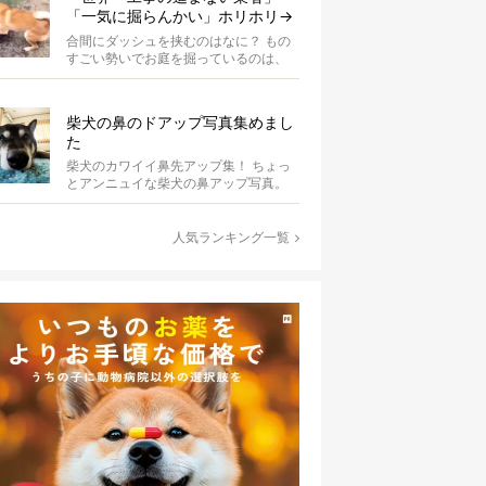
「一気に掘らんかい」ホリホリ→
ダッシュを繰り返す柴犬に爆笑
合間にダッシュを挟むのはなに？ もの
【動画】
すごい勢いでお庭を掘っているのは、
柴犬の波平。柴犬あるあるの、突然の
ハイテ...
柴犬の鼻のドアップ写真集めまし
た
柴犬のカワイイ鼻先アップ集！ ちょっ
とアンニュイな柴犬の鼻アップ写真。
何やら物思いにふけっているようで
す。ま...
人気ランキング一覧