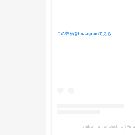
この投稿をInstagramで見る
shiba-inu maro&shiro(