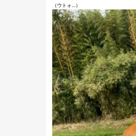
（ウトォ…）