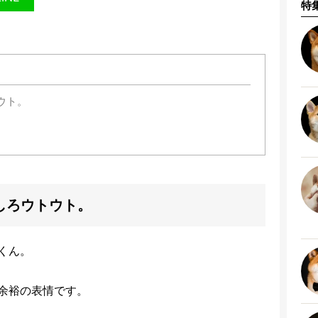
特
ウト。
しろウトウト。
くん。
余裕の表情です。