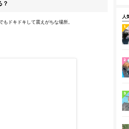
る？
人
でもドキドキして震えがちな場所。
。