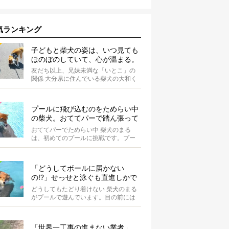
気ランキング
子どもと柴犬の姿は、いつ見ても
ほのぼのしていて、心が温まる。
友だち以上、兄妹未満な「いとこ」の
関係 大分県に住んでいる柴犬の大和く
ん。Instagramにたびたび登場する...
プールに飛び込むのをためらい中
の柴犬。おててパーで踏ん張って
て可愛すぎる【動画】
おててパーでためらい中 柴犬のまる
は、初めてのプールに挑戦です。プー
ルへと続くスロープの途中で立ち止ま
り、前足...
「どうしてボールに届かない
の!?」せっせと泳ぐも直進しかで
きない柴犬が可愛い【動画】
どうしてもたどり着けない 柴犬のまる
がプールで遊んでいます。目の前には
大好きなボールが。 まるは...
「世界一工事の進まない業者」