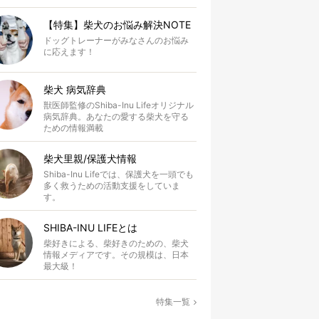
【特集】柴犬のお悩み解決NOTE
ドッグトレーナーがみなさんのお悩み
に応えます！
柴犬 病気辞典
獣医師監修のShiba-Inu Lifeオリジナル
病気辞典。あなたの愛する柴犬を守る
ための情報満載
柴犬里親/保護犬情報
Shiba-Inu Lifeでは、保護犬を一頭でも
多く救うための活動支援をしていま
す。
SHIBA-INU LIFEとは
柴好きによる、柴好きのための、柴犬
情報メディアです。その規模は、日本
最大級！
特集一覧