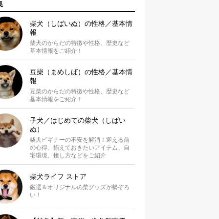
集
柴犬（しばいぬ）の性格／基本情
報
柴犬のからだの特徴や性格、歴史など
基本情報をご紹介！
豆柴（まめしば）の性格／基本情
報
豆柴のからだの特徴や性格、歴史など
基本情報をご紹介！
子犬／はじめての柴犬（しばい
ぬ）
柴犬ビギナーの不安を解消！迎える前
の心得、揃えておきたいアイテム、自
宅環境、接し方などをご紹介
柴犬ライフ ストア
厳選＆オリジナルの柴グッズが勢ぞろ
い！