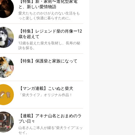
【特集】新・家術〜進化型家電
と、新しい愛情物語
愛犬たちとのかけがえのない生活をも
っと楽しく快適に暮らすために。
【特集】レジェンド柴の肖像ー12
歳を超えて
12歳を超えた柴犬を取材し、長寿の秘
訣を探る。
【特集】保護柴と家族になって
【マンガ連載】こいぬと柴犬
「柴犬ライフ」オリジナル作品！
【連載】アキナ山名とおまめのラ
ブい日々
山名さんご本人が綴る“柴犬ライフ”エッ
セイ。