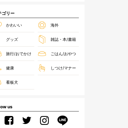
テゴリー
かわいい
海外
グッズ
雑誌・本/書籍
旅行/おでかけ
ごはん/おやつ
健康
しつけ/マナー
看板犬
low us