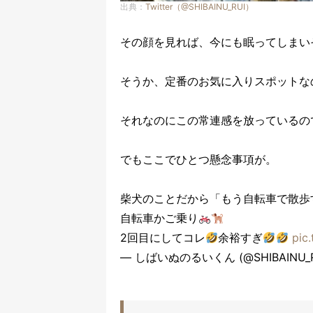
出典：
Twitter（@SHIBAINU_RUI）
その顔を見れば、今にも眠ってしまい
そうか、定番のお気に入りスポットな
それなのにこの常連感を放っているの
でもここでひとつ懸念事項が。
柴犬のことだから「もう自転車で散歩
自転車かご乗り
2回目にしてコレ
余裕すぎ
pic
— しばいぬのるいくん (@SHIBAINU_R