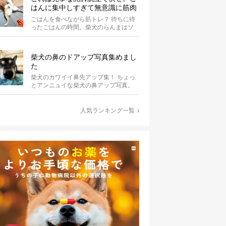
はんに集中しすぎて無意識に筋肉
を喜ばせている柴犬にじわる【動
ごはんを食べながら筋トレ？ 待ちに待
画】
ったごはんの時間。柴犬のらんまはソ
ワソワと落ち着かず、歩き回っていま
す。き...
柴犬の鼻のドアップ写真集めまし
た
柴犬のカワイイ鼻先アップ集！ ちょっ
とアンニュイな柴犬の鼻アップ写真。
何やら物思いにふけっているようで
す。ま...
人気ランキング一覧