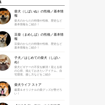
集
柴犬（しばいぬ）の性格／基本情
報
柴犬のからだの特徴や性格、歴史など
基本情報をご紹介！
豆柴（まめしば）の性格／基本情
報
豆柴のからだの特徴や性格、歴史など
基本情報をご紹介！
子犬／はじめての柴犬（しばい
ぬ）
柴犬ビギナーの不安を解消！迎える前
の心得、揃えておきたいアイテム、自
宅環境、接し方などをご紹介
柴犬ライフ ストア
厳選＆オリジナルの柴グッズが勢ぞろ
い！