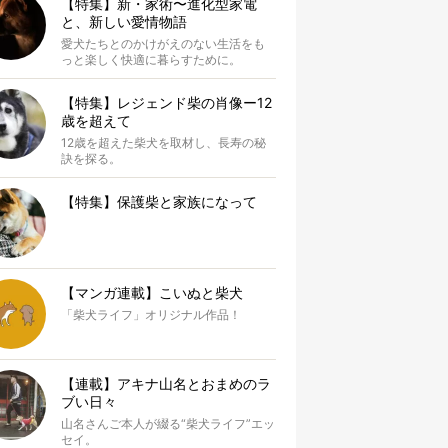
【特集】新・家術〜進化型家電
と、新しい愛情物語
愛犬たちとのかけがえのない生活をも
っと楽しく快適に暮らすために。
【特集】レジェンド柴の肖像ー12
歳を超えて
12歳を超えた柴犬を取材し、長寿の秘
訣を探る。
【特集】保護柴と家族になって
【マンガ連載】こいぬと柴犬
「柴犬ライフ」オリジナル作品！
【連載】アキナ山名とおまめのラ
ブい日々
山名さんご本人が綴る“柴犬ライフ”エッ
セイ。