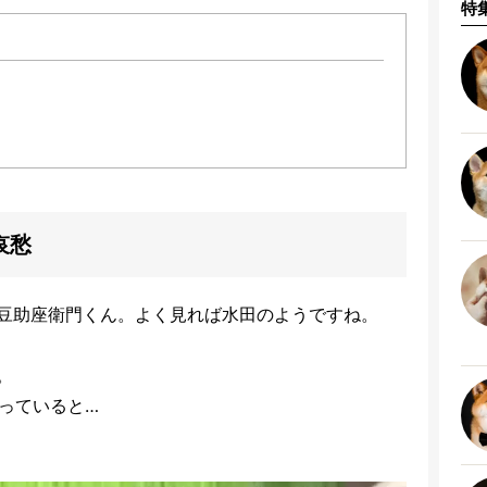
特
哀愁
豆助座衛門くん。よく見れば水田のようですね。
。
っていると…