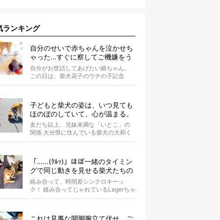
気ランキング
自分のせいで赤ちゃんを泣かせち
ゃった…すぐに察してご機嫌をう
かがう柴犬の優しさが泣ける【動
自分がお世話してあげたい娘ちゃん。
画】
この日は、柴犬花子のウチの子記念
日。ということで、オーナーさんはご
ちそうを...
子どもと柴犬の姿は、いつ見ても
ほのぼのしていて、心が温まる。
友だち以上、兄妹未満な「いとこ」の
関係 大分県に住んでいる柴犬の大和く
ん。Instagramにたびたび登場する...
「……(ｸﾙｯ)」ほぼ一緒のタイミン
グで同じ動きを見せる柴犬たちの
シンクロっぷりがなんだかスゴイ
絡み合って、時間差シンクロキーッ
ク！ 絡み合ってじゃれているLagerちゃ
んとaleちゃん。いったいどんな体勢...
これは見事な開脚腕立て伏せ。ご