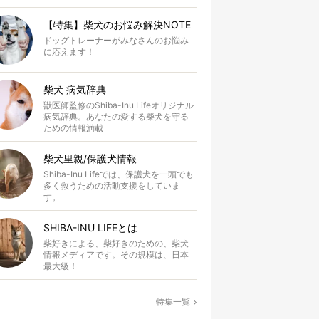
【特集】柴犬のお悩み解決NOTE
ドッグトレーナーがみなさんのお悩み
に応えます！
柴犬 病気辞典
獣医師監修のShiba-Inu Lifeオリジナル
病気辞典。あなたの愛する柴犬を守る
ための情報満載
柴犬里親/保護犬情報
Shiba-Inu Lifeでは、保護犬を一頭でも
多く救うための活動支援をしていま
す。
SHIBA-INU LIFEとは
柴好きによる、柴好きのための、柴犬
情報メディアです。その規模は、日本
最大級！
特集一覧