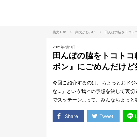
>
>
柴犬TOP
柴犬
かわいい
田んぼの脇をトコト
2021年7月11日
田んぼの脇をトコトコ
ボン』にごめんだけど
今回ご紹介するのは、ちょっとおドジ
な…」という我々の予想を決して裏切
でスッテーン…って、みんなちょっと
Share
Tweet