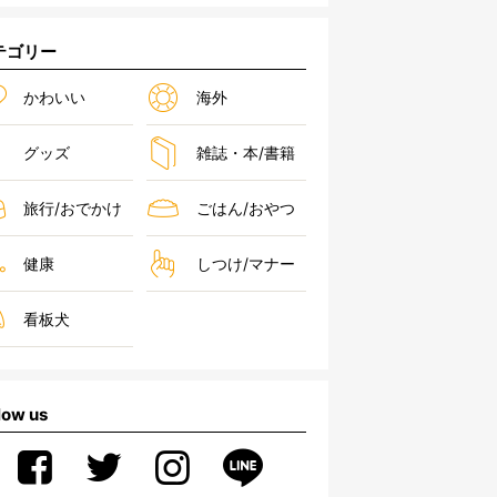
テゴリー
かわいい
海外
グッズ
雑誌・本/書籍
旅行/おでかけ
ごはん/おやつ
健康
しつけ/マナー
看板犬
low us