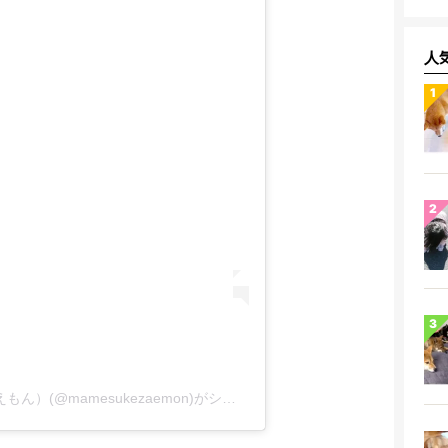
人
豆柴♡豆助座衛門でござる（まめすけざえもん）(@mamesukezaemon)がシェアした投稿