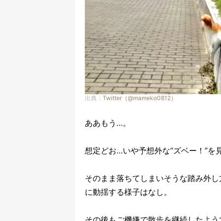
出典：
Twitter（@mameko0812）
ああもう…。
想定どお…いや予想外な“ズベー！”を
そのまま落ちてしまいそうな踏み外し
に動揺する様子はなし。
その後もご機嫌で散歩を継続したよう