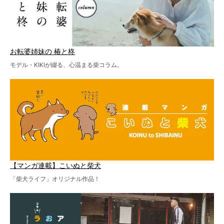
お転婆姉妹の 椿と柊
モデル・KIKIが綴る、心温まる柴コラム。
【マンガ連載】こいぬと柴犬
「柴犬ライフ」オリジナル作品！