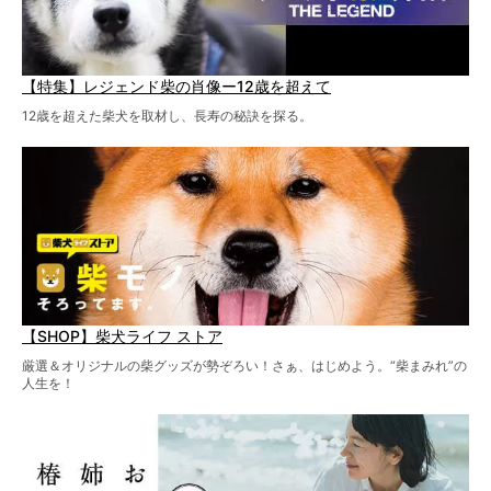
【特集】レジェンド柴の肖像ー12歳を超えて
12歳を超えた柴犬を取材し、長寿の秘訣を探る。
【SHOP】柴犬ライフ ストア
厳選＆オリジナルの柴グッズが勢ぞろい！さぁ、はじめよう。“柴まみれ”の
人生を！