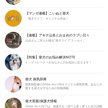
【マンガ連載】こいぬと柴犬
「柴犬ライフ」オリジナル作品！
【連載】アキナ山名とおまめのラブい日々
山名さんご本人が綴る“柴犬ライフ”エッセイ。
【特集】柴犬のお悩み解決NOTE
ドッグトレーナーがみなさんのお悩みに応えます！
柴犬 病気辞典
獣医師監修のShiba-Inu Lifeオリジナル病気辞典。あなたの
愛する柴犬を守るための情報満載
柴犬里親/保護犬情報
Shiba-Inu Lifeでは、保護犬を一頭でも多く救うための活動