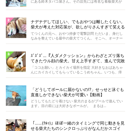
にある鈴木タバコ屋さん。その店先には有名な看板柴犬が
いま...
ナデナデしてほしい、でもおやつは離したくない。
柴犬が考えた対応策が、欲しがりさんすぎて笑える
【動画】
てつくんの元へ、おやつ持参で電撃訪問 ただいま、身だし
なみを整えている最中の柴犬てつくん。 そこへ、オーナー
さ...
ｽﾞｽﾞｽﾞ…『人ダメクッション』からわざとズリ落ち
てきたウル顔の柴犬。甘え上手すぎて、進んで完敗
したい。【動画】
「ココお願い」とカイカイ場所を指定 大好きなおばあちゃ
んにカイカイしてもらっているこうめちゃん。いつも、痒
いと...
「どうしてボールに届かないの!?」せっせと泳ぐも
直進しかできない柴犬が可愛い【動画】
どうしてもたどり着けない 柴犬のまるがプールで遊んでい
ます。目の前には大好きなボールが。 まるは...
「……(ｸﾙｯ)」ほぼ一緒のタイミングで同じ動きを見
せる柴犬たちのシンクロっぷりがなんだかスゴイ