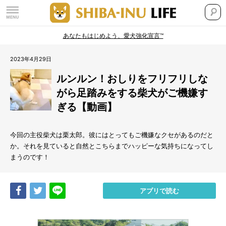
あなたもはじめよう、愛犬強化宣言™
2023年4月29日
ルンルン！おしりをフリフリしな
がら足踏みをする柴犬がご機嫌す
ぎる【動画】
今回の主役柴犬は栗太郎。彼にはとってもご機嫌なクセがあるのだと
か。それを見ていると自然とこちらまでハッピーな気持ちになってし
まうのです！
Share
Tweet
LINE
アプリで読む