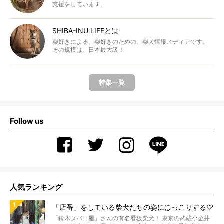
支援をしています。
SHIBA-INU LIFEとは
柴好きによる、柴好きのための、柴犬情報メディアです。
その規模は、日本最大級！
特集一覧
Follow us
人気ランキング
「店番」をしている柴犬たちの姿にほっこりする♡
「鈴木タバコ屋」さんの有名看板柴犬！ 東京の武蔵小金井