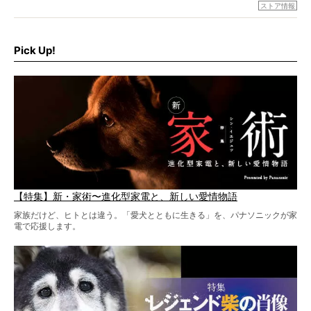
でもちょっと待て…もうひとつ、忘れてはならない愛おしい
ストア情報
シーンがあったぞ。それは、背中を丸めて“ウンチなう”の姿
だ。
そこで私たち柴犬ライフは、ドッグブランド「PEGION（ペ
ギオン）」とコラボしてオリジナルの柴グッズを製作！
Pick Up!
柴犬と暮らす人もそうでない人も、とにかく柴犬を愛して
やまない皆さまへ。とんでもない柴グッズが爆誕です！
【特集】新・家術〜進化型家電と、新しい愛情物語
家族だけど、ヒトとは違う。「愛犬とともに生きる」を、パナソニックが家
電で応援します。