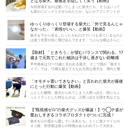
となる柴犬。最後足を隠してて笑う【動画】
最近版画製作を始めた、お笑いコンビ「ニューヨーク」の
屋敷裕政さんに、拒否柴を掘っていただきました！ イン
今回登場するのは驚いてしまった柴犬たち。そうはいって
タビューと合わせてご覧ください。
も誰かにビックリさせられたとか、なにかアクシデントが
起きたとか、そういうことが原因ではありません。全ての
原因は彼ら自身にあったのです…！
ゆっくりゆっくり登場する柴犬に「外で見るんじゃ
なかった」「表情がいい」と爆笑【動画】
柴犬を下から見る…たったそれだけでいつも見ているものと
は違う光景が目に飛び込んできます。つぶらな瞳はさらに
つぶらに見え、モフモフのお顔はさらにモフモフに見えま
す。これはクセになる…！
【取材】「ときろう」が望むバランスで関わる。17
歳まで元気でこれた秘訣は干渉し過ぎない距離感
#38ときろう
平均寿命は12〜15歳と言われる柴犬。そこで我が『柴犬ラ
イフ』では、12歳を超えてもなお元気な柴犬を、憧れと敬
意を込めて“レジェンド柴”と呼んでいます。 この特集で
は、レジェンド柴たちのライフスタイルや食生活などにフ
「オモチャ置いてきなさい」と言われた柴犬が最後
ォーカスし、その元気の秘訣や、老犬と暮らすうえで大切
にとった行動に爆笑【動画】
だと思うことを、オーナーさんに語っていただきます。今
回登場してくれたのは、17歳のときろうくん。小さい頃か
ふとした瞬間、柴犬から出てしまう人間っぽさ。特にちょ
ら食が細かったため、何でも食べさせてきたということで
っとイラッとした時なんかは、人間っぽさを隠す気などな
すが、そんなときろうくんの長寿の秘訣とは。
いように見えます。もしかして本当の本当は、中身は人間
なんじゃ…？
【“既視感ゼロ”の柴犬グッズが爆誕！】ウ◯チ姿が
愛おしすぎるコラボプロダクトがついに完成！
柴犬を心の底から愛している私たち。とくに柴スマイルや
オコ柴、拒否柴は彼らの特徴があらわれていて大好き。