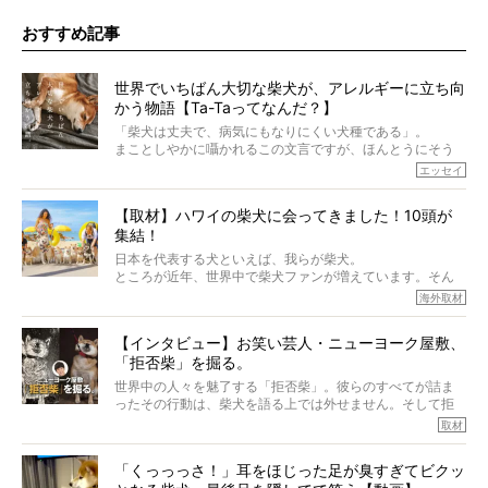
おすすめ記事
世界でいちばん大切な柴犬が、アレルギーに立ち向
かう物語【Ta-Taってなんだ？】
「柴犬は丈夫で、病気にもなりにくい犬種である」。
まことしやかに囁かれるこの文言ですが、ほんとうにそう
でしょうか？
エッセイ
もちろん、犬種としての完成度がとてつもなく高い柴犬だ
から、そういった側面はあります。
【取材】ハワイの柴犬に会ってきました！10頭が
でも、いざそれぞれの個体を見ていくと、丈夫で病気にも
集結！
なりにくい、とは言えないような気もするのです。
実際に「病気にならない」などということはないし、飼い
日本を代表する犬といえば、我らが柴犬。
主はそのためにやるべきことがある。
ところが近年、世界中で柴犬ファンが増えています。そん
今回は、柴犬に関わる方たちすべてに読んで欲しい、ある
な中「柴犬ライフ」が目をつけたのは、南の楽園ハワイ。
海外取材
柴犬とその家族のお話。
柴犬オーナーが多く、定期的にオフ会まで開催されている
ご本人からのレポートは、愛情たっぷりで示唆に富んだ物
とか。
語でした。
【インタビュー】お笑い芸人・ニューヨーク屋敷、
そんな噂を聞きつけ、今回はハワイの柴犬たちを取材して
「拒否柴」を掘る。
きました！
※文章はご本人の了承を得て編集しています
世界中の人々を魅了する「拒否柴」。彼らのすべてが詰ま
※画像はすべてイメージです
ったその行動は、柴犬を語る上では外せません。そして拒
※この記事は個人の感想であり、効果・効能を示すものではありません
否柴がここまで話題になるのは、“映える”ことも理由のひと
取材
つ。
では…拒否柴を「版画」にしてみたら、どんな作品ができあ
「くっっっさ！」耳をほじった足が臭すぎてビクッ
がるのでしょうか。