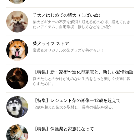
子犬／はじめての柴犬（しばいぬ）
柴犬ビギナーの不安を解消！迎える前の心得、揃えておき
たいアイテム、自宅環境、接し方などをご紹介
柴犬ライフ ストア
厳選＆オリジナルの柴グッズが勢ぞろい！
【特集】新・家術〜進化型家電と、新しい愛情物語
愛犬たちとのかけがえのない生活をもっと楽しく快適に暮
らすために。
【特集】レジェンド柴の肖像ー12歳を超えて
12歳を超えた柴犬を取材し、長寿の秘訣を探る。
【特集】保護柴と家族になって