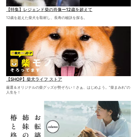
【特集】レジェンド柴の肖像ー12歳を超えて
12歳を超えた柴犬を取材し、長寿の秘訣を探る。
【SHOP】柴犬ライフ ストア
厳選＆オリジナルの柴グッズが勢ぞろい！さぁ、はじめよう。“柴まみれ”の
人生を！