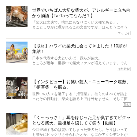
世界でいちばん大切な柴犬が、アレルギーに立ち向
かう物語【Ta-Taってなんだ？】
「柴犬は丈夫で、病気にもなりにくい犬種である」。
まことしやかに囁かれるこの文言ですが、ほんとうにそう
でしょうか？
エッセイ
もちろん、犬種としての完成度がとてつもなく高い柴犬だ
から、そういった側面はあります。
【取材】ハワイの柴犬に会ってきました！10頭が
でも、いざそれぞれの個体を見ていくと、丈夫で病気にも
集結！
なりにくい、とは言えないような気もするのです。
実際に「病気にならない」などということはないし、飼い
日本を代表する犬といえば、我らが柴犬。
主はそのためにやるべきことがある。
ところが近年、世界中で柴犬ファンが増えています。そん
今回は、柴犬に関わる方たちすべてに読んで欲しい、ある
な中「柴犬ライフ」が目をつけたのは、南の楽園ハワイ。
海外取材
柴犬とその家族のお話。
柴犬オーナーが多く、定期的にオフ会まで開催されている
ご本人からのレポートは、愛情たっぷりで示唆に富んだ物
とか。
語でした。
【インタビュー】お笑い芸人・ニューヨーク屋敷、
そんな噂を聞きつけ、今回はハワイの柴犬たちを取材して
「拒否柴」を掘る。
きました！
※文章はご本人の了承を得て編集しています
世界中の人々を魅了する「拒否柴」。彼らのすべてが詰ま
※画像はすべてイメージです
ったその行動は、柴犬を語る上では外せません。そして拒
※この記事は個人の感想であり、効果・効能を示すものではありません
否柴がここまで話題になるのは、“映える”ことも理由のひと
取材
つ。
では…拒否柴を「版画」にしてみたら、どんな作品ができあ
「くっっっさ！」耳をほじった足が臭すぎてビクッ
がるのでしょうか。
となる柴犬。最後足を隠してて笑う【動画】
最近版画製作を始めた、お笑いコンビ「ニューヨーク」の
屋敷裕政さんに、拒否柴を掘っていただきました！ イン
今回登場するのは驚いてしまった柴犬たち。そうはいって
タビューと合わせてご覧ください。
も誰かにビックリさせられたとか、なにかアクシデントが