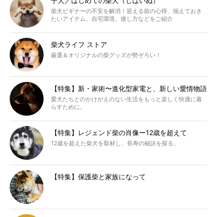
子犬／はじめての柴犬（しばいぬ）
柴犬ビギナーの不安を解消！迎える前の心得、揃えておき
たいアイテム、自宅環境、接し方などをご紹介
柴犬ライフ ストア
厳選＆オリジナルの柴グッズが勢ぞろい！
【特集】新・家術〜進化型家電と、新しい愛情物語
愛犬たちとのかけがえのない生活をもっと楽しく快適に暮
らすために。
【特集】レジェンド柴の肖像ー12歳を超えて
12歳を超えた柴犬を取材し、長寿の秘訣を探る。
【特集】保護柴と家族になって