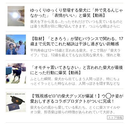
起きたとか、そういうことが原因ではありません。全ての
原因は彼ら自身にあったのです…！
ゆっくりゆっくり登場する柴犬に「外で見るんじゃ
なかった」「表情がいい」と爆笑【動画】
柴犬を下から見る…たったそれだけでいつも見ているものと
は違う光景が目に飛び込んできます。つぶらな瞳はさらに
つぶらに見え、モフモフのお顔はさらにモフモフに見えま
す。これはクセになる…！
【取材】「ときろう」が望むバランスで関わる。17
歳まで元気でこれた秘訣は干渉し過ぎない距離感
#38ときろう
平均寿命は12〜15歳と言われる柴犬。そこで我が『柴犬ラ
イフ』では、12歳を超えてもなお元気な柴犬を、憧れと敬
意を込めて“レジェンド柴”と呼んでいます。 この特集で
は、レジェンド柴たちのライフスタイルや食生活などにフ
「オモチャ置いてきなさい」と言われた柴犬が最後
ォーカスし、その元気の秘訣や、老犬と暮らすうえで大切
にとった行動に爆笑【動画】
だと思うことを、オーナーさんに語っていただきます。今
回登場してくれたのは、17歳のときろうくん。小さい頃か
ふとした瞬間、柴犬から出てしまう人間っぽさ。特にちょ
ら食が細かったため、何でも食べさせてきたということで
っとイラッとした時なんかは、人間っぽさを隠す気などな
すが、そんなときろうくんの長寿の秘訣とは。
いように見えます。もしかして本当の本当は、中身は人間
なんじゃ…？
【“既視感ゼロ”の柴犬グッズが爆誕！】ウ◯チ姿が
愛おしすぎるコラボプロダクトがついに完成！
柴犬を心の底から愛している私たち。とくに柴スマイルや
オコ柴、拒否柴は彼らの特徴があらわれていて大好き。
でもちょっと待て…もうひとつ、忘れてはならない愛おしい
ストア情報
シーンがあったぞ。それは、背中を丸めて“ウンチなう”の姿
だ。