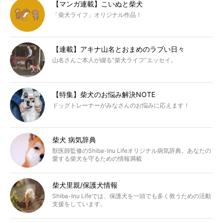
【マンガ連載】こいぬと柴犬
「柴犬ライフ」オリジナル作品！
【連載】アキナ山名とおまめのラブい日々
山名さんご本人が綴る“柴犬ライフ”エッセイ。
【特集】柴犬のお悩み解決NOTE
ドッグトレーナーがみなさんのお悩みに応えます！
柴犬 病気辞典
獣医師監修のShiba-Inu Lifeオリジナル病気辞典。あなたの
愛する柴犬を守るための情報満載
柴犬里親/保護犬情報
Shiba-Inu Lifeでは、保護犬を一頭でも多く救うための活動
支援をしています。