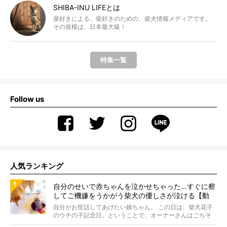
SHIBA-INU LIFEとは
柴好きによる、柴好きのための、柴犬情報メディアです。
その規模は、日本最大級！
特集一覧
Follow us
人気ランキング
自分のせいで赤ちゃんを泣かせちゃった…すぐに察
してご機嫌をうかがう柴犬の優しさが泣ける【動
画】
自分がお世話してあげたい娘ちゃん。 この日は、柴犬花子
のウチの子記念日。ということで、オーナーさんはごちそ
うを...