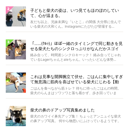
子どもと柴犬の姿は、いつ見てもほのぼのしてい
て、心が温まる。
友だち以上、兄妹未満な「いとこ」の関係 大分県に住んで
いる柴犬の大和くん。Instagramにたびたび登場する...
「……(ｸﾙｯ)」ほぼ一緒のタイミングで同じ動きを見
せる柴犬たちのシンクロっぷりがなんだかスゴイ
絡み合って、時間差シンクロキーック！ 絡み合ってじゃれ
ているLagerちゃんとaleちゃん。いったいどんな体勢...
これは見事な開脚腕立て伏せ。ごはんに集中しすぎ
て無意識に筋肉を喜ばせている柴犬にじわる【動
画】
ごはんを食べながら筋トレ？ 待ちに待ったごはんの時間。
柴犬のらんまはソワソワと落ち着かず、歩き回っていま
す。き...
柴犬の鼻のドアップ写真集めました
柴犬のカワイイ鼻先アップ集！ ちょっとアンニュイな柴犬
の鼻アップ写真。 何やら物思いにふけっているようです。
ま...