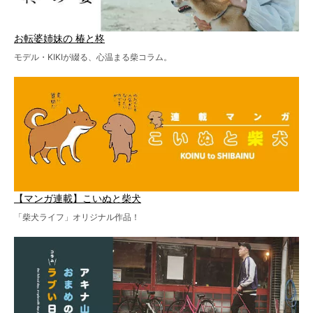
お転婆姉妹の 椿と柊
モデル・KIKIが綴る、心温まる柴コラム。
【マンガ連載】こいぬと柴犬
「柴犬ライフ」オリジナル作品！