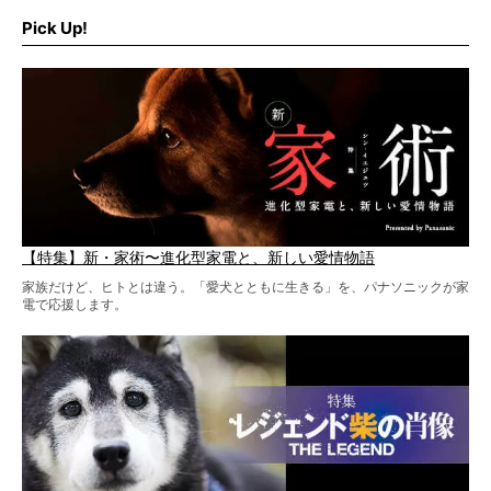
そこで私たち柴犬ライフは、ドッグブランド「PEGION（ペ
ギオン）」とコラボしてオリジナルの柴グッズを製作！
Pick Up!
柴犬と暮らす人もそうでない人も、とにかく柴犬を愛して
やまない皆さまへ。とんでもない柴グッズが爆誕です！
【特集】新・家術〜進化型家電と、新しい愛情物語
家族だけど、ヒトとは違う。「愛犬とともに生きる」を、パナソニックが家
電で応援します。