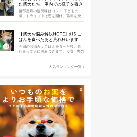
た柴犬たち、車内での様子を覗き
見しちゃう
後部座席の醍醐味はコレ！ 子どもの
頃、ドライブ中は窓を開け、強風を受
けて楽しんでいませんでしたか？ あ
の感じが...
【柴犬お悩み解決NOTE】♯16 ご
はんを食べたあと荒れ狂います
【ドッグトレーナー・小野洋平が
今回のお悩み：ごはんを食べた後、荒
ズバリ回答】
れ狂って人に噛みつきます。 6歳・男の
コ ごはんを食べた後、犬が変わった様
に...
人気ランキング一覧