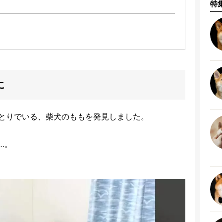
特
に
とりでいる、柴犬のももを発見しました。
…。