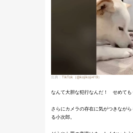
出典：
TikTok（@kojikoji419）
なんて大胆な犯行なんだ！ せめても
さらにカメラの存在に気がつきながら
る小次郎。