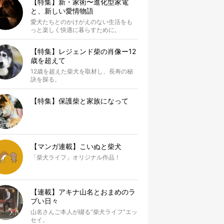
【特集】新・家術〜進化型家電
と、新しい愛情物語
愛犬たちとのかけがえのない生活をも
っと楽しく快適に暮らすために。
【特集】レジェンド柴の肖像ー12
歳を超えて
12歳を超えた柴犬を取材し、長寿の秘
訣を探る。
【特集】保護柴と家族になって
【マンガ連載】こいぬと柴犬
「柴犬ライフ」オリジナル作品！
【連載】アキナ山名とおまめのラ
ブい日々
山名さんご本人が綴る“柴犬ライフ”エッ
セイ。