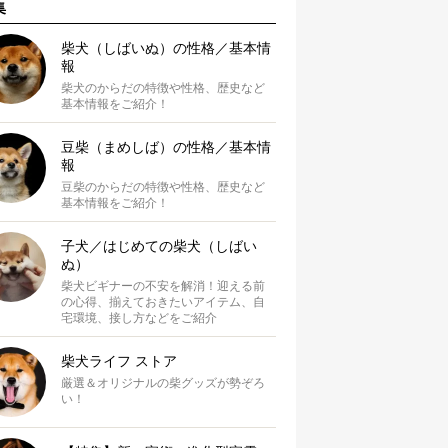
集
柴犬（しばいぬ）の性格／基本情
報
柴犬のからだの特徴や性格、歴史など
基本情報をご紹介！
豆柴（まめしば）の性格／基本情
報
豆柴のからだの特徴や性格、歴史など
基本情報をご紹介！
子犬／はじめての柴犬（しばい
ぬ）
柴犬ビギナーの不安を解消！迎える前
の心得、揃えておきたいアイテム、自
宅環境、接し方などをご紹介
柴犬ライフ ストア
厳選＆オリジナルの柴グッズが勢ぞろ
い！