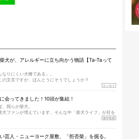
柴犬が、アレルギーに立ち向かう物語【Ta-Taって
もなりにくい犬種である」。
この文言ですが、ほんとうにそうでしょうか？
完成度がとてつもなく高い柴犬だから、そういった側面はあ
エッセイ
体を見ていくと、丈夫で病気にもなりにくい、とは言えない
に会ってきました！10頭が集結！
ば、我らが柴犬。
」などということはないし、飼い主はそのためにやるべきこ
柴犬ファンが増えています。そんな中「柴犬ライフ」が目を
ワイ。柴犬オーナーが多く、定期的にオフ会まで開催されて
海外取材
たちすべてに読んで欲しい、ある柴犬とその家族のお話。
、愛情たっぷりで示唆に富んだ物語でした。
回はハワイの柴犬たちを取材してきました！
ています
い芸人・ニューヨーク屋敷、「拒否柴」を掘る。