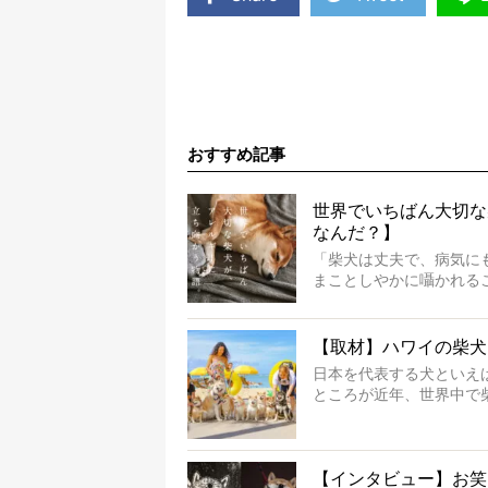
おすすめ記事
世界でいちばん大切な
なんだ？】
「柴犬は丈夫で、病気に
まことしやかに囁かれる
もちろん、犬種としての
ります。
でも、いざそれぞれの個
【取材】ハワイの柴犬
ような気もするのです。
日本を代表する犬といえ
実際に「病気にならない
ところが近年、世界中で
とがある。
つけたのは、南の楽園ハ
今回は、柴犬に関わる方
いるとか。
ご本人からのレポートは
そんな噂を聞きつけ、今
※文章はご本人の了承を得て編集し
【インタビュー】お笑
※画像はすべてイメージです