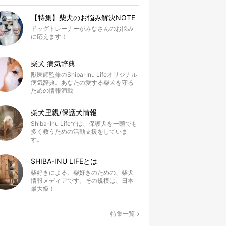
【特集】柴犬のお悩み解決NOTE
ドッグトレーナーがみなさんのお悩み
に応えます！
柴犬 病気辞典
獣医師監修のShiba-Inu Lifeオリジナル
病気辞典。あなたの愛する柴犬を守る
ための情報満載
柴犬里親/保護犬情報
Shiba-Inu Lifeでは、保護犬を一頭でも
多く救うための活動支援をしていま
す。
SHIBA-INU LIFEとは
柴好きによる、柴好きのための、柴犬
情報メディアです。その規模は、日本
最大級！
特集一覧