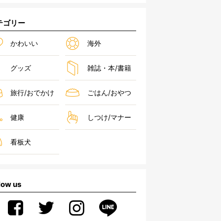
テゴリー
かわいい
海外
グッズ
雑誌・本/書籍
旅行/おでかけ
ごはん/おやつ
健康
しつけ/マナー
看板犬
low us