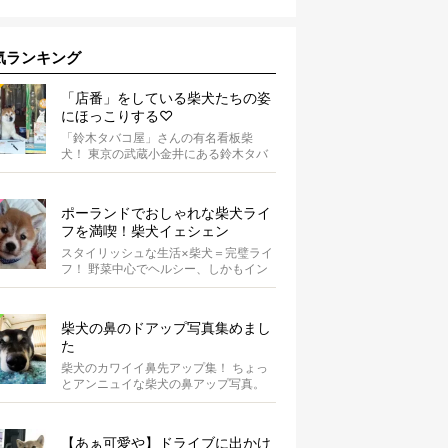
気ランキング
「店番」をしている柴犬たちの姿
にほっこりする♡
「鈴木タバコ屋」さんの有名看板柴
犬！ 東京の武蔵小金井にある鈴木タバ
コ屋さん。その店先には有名な看板柴
犬がいま...
ポーランドでおしゃれな柴犬ライ
フを満喫！柴犬イェシェン
スタイリッシュな生活×柴犬＝完璧ライ
フ！ 野菜中心でヘルシー、しかもイン
スタ映えするお料理を投稿しているア
カウ...
柴犬の鼻のドアップ写真集めまし
た
柴犬のカワイイ鼻先アップ集！ ちょっ
とアンニュイな柴犬の鼻アップ写真。
何やら物思いにふけっているようで
す。ま...
【あぁ可愛や】ドライブに出かけ