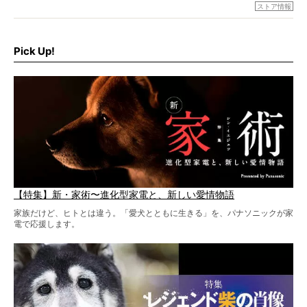
でもちょっと待て…もうひとつ、忘れてはならない愛おしい
ストア情報
シーンがあったぞ。それは、背中を丸めて“ウンチなう”の姿
だ。
そこで私たち柴犬ライフは、ドッグブランド「PEGION（ペ
ギオン）」とコラボしてオリジナルの柴グッズを製作！
Pick Up!
柴犬と暮らす人もそうでない人も、とにかく柴犬を愛して
やまない皆さまへ。とんでもない柴グッズが爆誕です！
【特集】新・家術〜進化型家電と、新しい愛情物語
家族だけど、ヒトとは違う。「愛犬とともに生きる」を、パナソニックが家
電で応援します。