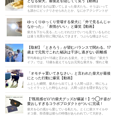
となる柴犬。最後足を隠してて笑う【動画】
最近版画製作を始めた、お笑いコンビ「ニューヨーク」の
屋敷裕政さんに、拒否柴を掘っていただきました！ イン
今回登場するのは驚いてしまった柴犬たち。そうはいって
タビューと合わせてご覧ください。
も誰かにビックリさせられたとか、なにかアクシデントが
起きたとか、そういうことが原因ではありません。全ての
原因は彼ら自身にあったのです…！
ゆっくりゆっくり登場する柴犬に「外で見るんじゃ
なかった」「表情がいい」と爆笑【動画】
柴犬を下から見る…たったそれだけでいつも見ているものと
は違う光景が目に飛び込んできます。つぶらな瞳はさらに
つぶらに見え、モフモフのお顔はさらにモフモフに見えま
す。これはクセになる…！
【取材】「ときろう」が望むバランスで関わる。17
歳まで元気でこれた秘訣は干渉し過ぎない距離感
#38ときろう
平均寿命は12〜15歳と言われる柴犬。そこで我が『柴犬ラ
イフ』では、12歳を超えてもなお元気な柴犬を、憧れと敬
意を込めて“レジェンド柴”と呼んでいます。 この特集で
は、レジェンド柴たちのライフスタイルや食生活などにフ
「オモチャ置いてきなさい」と言われた柴犬が最後
ォーカスし、その元気の秘訣や、老犬と暮らすうえで大切
にとった行動に爆笑【動画】
だと思うことを、オーナーさんに語っていただきます。今
回登場してくれたのは、17歳のときろうくん。小さい頃か
ふとした瞬間、柴犬から出てしまう人間っぽさ。特にちょ
ら食が細かったため、何でも食べさせてきたということで
っとイラッとした時なんかは、人間っぽさを隠す気などな
すが、そんなときろうくんの長寿の秘訣とは。
いように見えます。もしかして本当の本当は、中身は人間
なんじゃ…？
【“既視感ゼロ”の柴犬グッズが爆誕！】ウ◯チ姿が
愛おしすぎるコラボプロダクトがついに完成！
柴犬を心の底から愛している私たち。とくに柴スマイルや
オコ柴、拒否柴は彼らの特徴があらわれていて大好き。