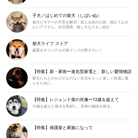
子犬／はじめての柴犬（しばいぬ）
柴犬ビギナーの不安を解消！迎える前の心得、揃えておき
たいアイテム、自宅環境、接し方などをご紹介
柴犬ライフ ストア
厳選＆オリジナルの柴グッズが勢ぞろい！
【特集】新・家術〜進化型家電と、新しい愛情物語
愛犬たちとのかけがえのない生活をもっと楽しく快適に暮
らすために。
【特集】レジェンド柴の肖像ー12歳を超えて
12歳を超えた柴犬を取材し、長寿の秘訣を探る。
【特集】保護柴と家族になって