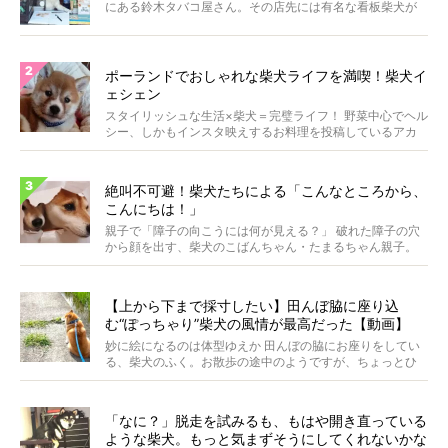
にある鈴木タバコ屋さん。その店先には有名な看板柴犬が
いま...
ポーランドでおしゃれな柴犬ライフを満喫！柴犬イ
ェシェン
スタイリッシュな生活×柴犬＝完璧ライフ！ 野菜中心でヘル
シー、しかもインスタ映えするお料理を投稿しているアカ
ウ...
絶叫不可避！柴犬たちによる「こんなところから、
こんにちは！」
親子で「障子の向こうには何が見える？」 破れた障子の穴
から顔を出す、柴犬のこばんちゃん・たまるちゃん親子。
親子...
【上から下まで採寸したい】田んぼ脇に座り込
む“ぽっちゃり”柴犬の風情が最高だった【動画】
妙に絵になるのは体型ゆえか 田んぼの脇にお座りをしてい
る、柴犬のふく。お散歩の途中のようですが、ちょっとひ
と休...
「なに？」脱走を試みるも、もはや開き直っている
ような柴犬。もっと気まずそうにしてくれないかな