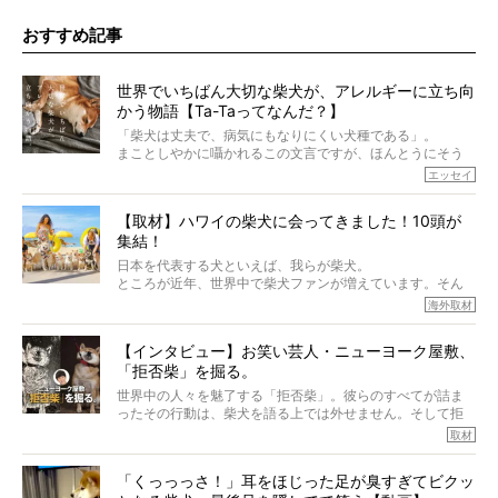
おすすめ記事
世界でいちばん大切な柴犬が、アレルギーに立ち向
かう物語【Ta-Taってなんだ？】
「柴犬は丈夫で、病気にもなりにくい犬種である」。
まことしやかに囁かれるこの文言ですが、ほんとうにそう
でしょうか？
エッセイ
もちろん、犬種としての完成度がとてつもなく高い柴犬だ
から、そういった側面はあります。
【取材】ハワイの柴犬に会ってきました！10頭が
でも、いざそれぞれの個体を見ていくと、丈夫で病気にも
集結！
なりにくい、とは言えないような気もするのです。
実際に「病気にならない」などということはないし、飼い
日本を代表する犬といえば、我らが柴犬。
主はそのためにやるべきことがある。
ところが近年、世界中で柴犬ファンが増えています。そん
今回は、柴犬に関わる方たちすべてに読んで欲しい、ある
な中「柴犬ライフ」が目をつけたのは、南の楽園ハワイ。
海外取材
柴犬とその家族のお話。
柴犬オーナーが多く、定期的にオフ会まで開催されている
ご本人からのレポートは、愛情たっぷりで示唆に富んだ物
とか。
語でした。
【インタビュー】お笑い芸人・ニューヨーク屋敷、
そんな噂を聞きつけ、今回はハワイの柴犬たちを取材して
「拒否柴」を掘る。
きました！
※文章はご本人の了承を得て編集しています
世界中の人々を魅了する「拒否柴」。彼らのすべてが詰ま
※画像はすべてイメージです
ったその行動は、柴犬を語る上では外せません。そして拒
※この記事は個人の感想であり、効果・効能を示すものではありません
否柴がここまで話題になるのは、“映える”ことも理由のひと
取材
つ。
では…拒否柴を「版画」にしてみたら、どんな作品ができあ
「くっっっさ！」耳をほじった足が臭すぎてビクッ
がるのでしょうか。