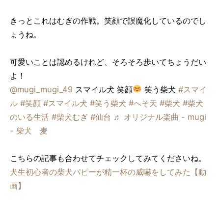
きっとこれはむぎの作戦。笑顔で誤魔化しているのでし
ょうね。
可愛いことは認めるけれど、そろそろ歩いてちょうだい
よ！
@mugi_mugi_49
スマイル犬 笑顔
笑う柴犬
#スマイ
ル
#笑顔
#スマイル犬
#笑う柴犬
#へそ天
#柴犬
#柴犬
のいる生活
#柴犬むぎ
#仙台
♬ オリジナル楽曲 - mugi
- 柴犬 麦
こちらの記事も合わせてチェックしてみてくださいね。
犬生初心者の柴犬パピーが精一杯の威嚇をしてみた【動
画】