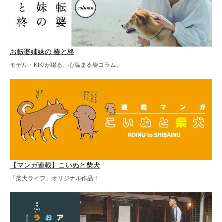
お転婆姉妹の 椿と柊
モデル・KIKIが綴る、心温まる柴コラム。
【マンガ連載】こいぬと柴犬
「柴犬ライフ」オリジナル作品！