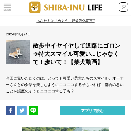
あなたもはじめよう、愛犬強化宣言™
2024年11月24日
散歩中イヤイヤして道路にゴロン
→特大スマイル可愛い…じゃなく
て！歩いて！【柴犬動画】
今回ご覧いただくのは、とっても可愛い柴犬たちのスマイル。オーナ
ーさんとの会話を楽しむようにニコニコする子もいれば、都合の悪い
ことを誤魔化そうとニコニコする子も!?
Share
Tweet
LINE
アプリで読む