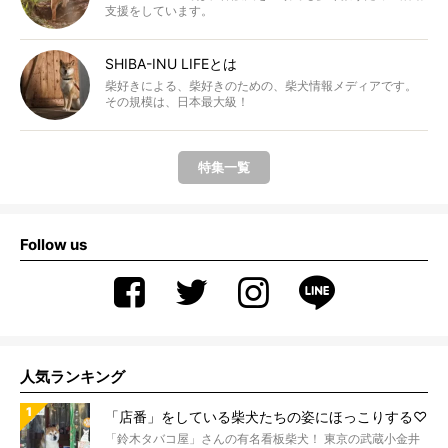
支援をしています。
SHIBA-INU LIFEとは
柴好きによる、柴好きのための、柴犬情報メディアです。
その規模は、日本最大級！
特集一覧
Follow us
人気ランキング
「店番」をしている柴犬たちの姿にほっこりする♡
「鈴木タバコ屋」さんの有名看板柴犬！ 東京の武蔵小金井