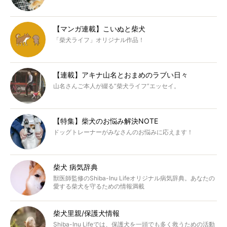
【マンガ連載】こいぬと柴犬
「柴犬ライフ」オリジナル作品！
【連載】アキナ山名とおまめのラブい日々
山名さんご本人が綴る“柴犬ライフ”エッセイ。
【特集】柴犬のお悩み解決NOTE
ドッグトレーナーがみなさんのお悩みに応えます！
柴犬 病気辞典
獣医師監修のShiba-Inu Lifeオリジナル病気辞典。あなたの
愛する柴犬を守るための情報満載
柴犬里親/保護犬情報
Shiba-Inu Lifeでは、保護犬を一頭でも多く救うための活動