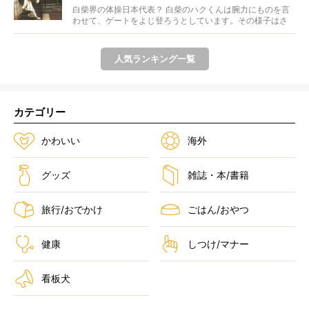
ぁ…！【動画あり】
白柴界の体操日本代表？ 白柴のハクくんは腕力にものを言
わせて、ゲートをよじ登ろうとしています。その様子はさ
なが...
人気ランキング一覧
カテゴリー
かわいい
海外
グッズ
雑誌・本/書籍
旅行/おでかけ
ごはん/おやつ
健康
しつけ/マナー
看板犬