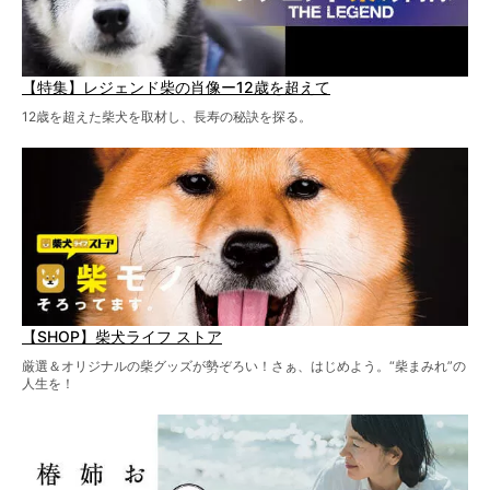
【特集】レジェンド柴の肖像ー12歳を超えて
12歳を超えた柴犬を取材し、長寿の秘訣を探る。
【SHOP】柴犬ライフ ストア
厳選＆オリジナルの柴グッズが勢ぞろい！さぁ、はじめよう。“柴まみれ”の
人生を！