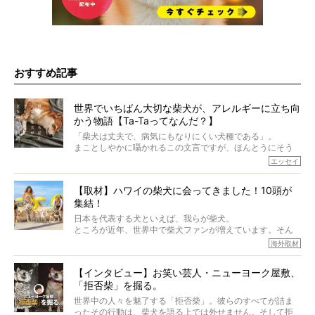
おすすめ記事
世界でいちばん大切な柴犬が、アレルギーに立ち向
かう物語【Ta-Taってなんだ？】
「柴犬は丈夫で、病気にもなりにくい犬種である」。
まことしやかに囁かれるこの文言ですが、ほんとうにそう
でしょうか？
エッセイ
もちろん、犬種としての完成度がとてつもなく高い柴犬だ
から、そういった側面はあります。
【取材】ハワイの柴犬に会ってきました！10頭が
でも、いざそれぞれの個体を見ていくと、丈夫で病気にも
集結！
なりにくい、とは言えないような気もするのです。
実際に「病気にならない」などということはないし、飼い
日本を代表する犬といえば、我らが柴犬。
主はそのためにやるべきことがある。
ところが近年、世界中で柴犬ファンが増えています。そん
今回は、柴犬に関わる方たちすべてに読んで欲しい、ある
な中「柴犬ライフ」が目をつけたのは、南の楽園ハワイ。
海外取材
柴犬とその家族のお話。
柴犬オーナーが多く、定期的にオフ会まで開催されている
ご本人からのレポートは、愛情たっぷりで示唆に富んだ物
とか。
語でした。
【インタビュー】お笑い芸人・ニューヨーク屋敷、
そんな噂を聞きつけ、今回はハワイの柴犬たちを取材して
「拒否柴」を掘る。
きました！
※文章はご本人の了承を得て編集しています
世界中の人々を魅了する「拒否柴」。彼らのすべてが詰ま
※画像はすべてイメージです
ったその行動は、柴犬を語る上では外せません。そして拒