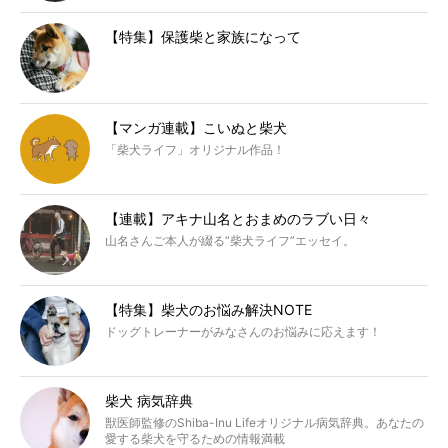
【特集】保護柴と家族になって
【マンガ連載】こいぬと柴犬
「柴犬ライフ」オリジナル作品！
【連載】アキナ山名とおまめのラブい日々
山名さんご本人が綴る“柴犬ライフ”エッセイ。
【特集】柴犬のお悩み解決NOTE
ドッグトレーナーがみなさんのお悩みに応えます！
柴犬 病気辞典
獣医師監修のShiba-Inu Lifeオリジナル病気辞典。あなたの
愛する柴犬を守るための情報満載