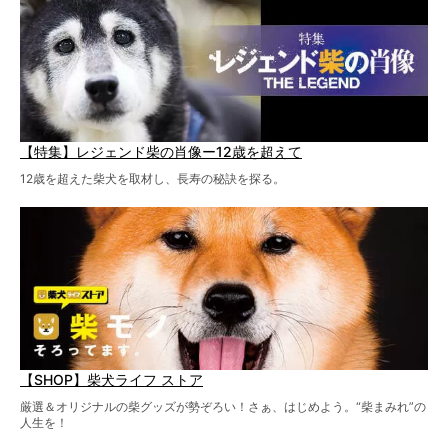
【特集】レジェンド柴の肖像ー12歳を超えて
12歳を超えた柴犬を取材し、長寿の秘訣を探る。
【SHOP】柴犬ライフ ストア
厳選＆オリジナルの柴グッズが勢ぞろい！さぁ、はじめよう。“柴まみれ”の
人生を！