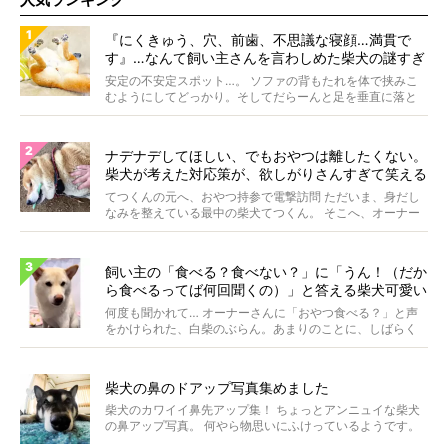
『にくきゅう、穴、前歯、不思議な寝顔…満貫で
す』…なんて飼い主さんを言わしめた柴犬の謎すぎ
る寝相がコチラです。
安定の不安定スポット…。 ソファの背もたれを体で挟みこ
むようにしてどっかり。そしてだらーんと足を垂直に落と
して...
ナデナデしてほしい、でもおやつは離したくない。
柴犬が考えた対応策が、欲しがりさんすぎて笑える
【動画】
てつくんの元へ、おやつ持参で電撃訪問 ただいま、身だし
なみを整えている最中の柴犬てつくん。 そこへ、オーナー
さ...
飼い主の「食べる？食べない？」に「うん！（だか
ら食べるってば何回聞くの）」と答える柴犬可愛い
【動画】
何度も聞かれて… オーナーさんに「おやつ食べる？」と声
をかけられた、白柴のぶらん。あまりのことに、しばらく
フリ...
柴犬の鼻のドアップ写真集めました
柴犬のカワイイ鼻先アップ集！ ちょっとアンニュイな柴犬
の鼻アップ写真。 何やら物思いにふけっているようです。
ま...