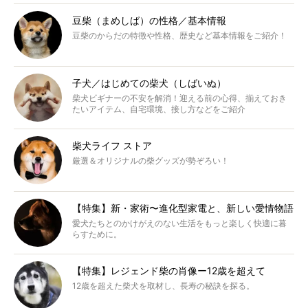
豆柴（まめしば）の性格／基本情報
豆柴のからだの特徴や性格、歴史など基本情報をご紹介！
子犬／はじめての柴犬（しばいぬ）
柴犬ビギナーの不安を解消！迎える前の心得、揃えておき
たいアイテム、自宅環境、接し方などをご紹介
柴犬ライフ ストア
厳選＆オリジナルの柴グッズが勢ぞろい！
【特集】新・家術〜進化型家電と、新しい愛情物語
愛犬たちとのかけがえのない生活をもっと楽しく快適に暮
らすために。
【特集】レジェンド柴の肖像ー12歳を超えて
12歳を超えた柴犬を取材し、長寿の秘訣を探る。