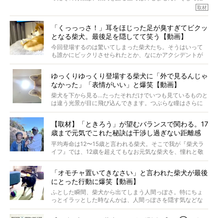
※この記事は個人の感想であり、効果・効能を示すものではありません
否柴がここまで話題になるのは、“映える”ことも理由のひと
取材
つ。
では…拒否柴を「版画」にしてみたら、どんな作品ができあ
「くっっっさ！」耳をほじった足が臭すぎてビクッ
がるのでしょうか。
となる柴犬。最後足を隠してて笑う【動画】
最近版画製作を始めた、お笑いコンビ「ニューヨーク」の
屋敷裕政さんに、拒否柴を掘っていただきました！ イン
今回登場するのは驚いてしまった柴犬たち。そうはいって
タビューと合わせてご覧ください。
も誰かにビックリさせられたとか、なにかアクシデントが
起きたとか、そういうことが原因ではありません。全ての
原因は彼ら自身にあったのです…！
ゆっくりゆっくり登場する柴犬に「外で見るんじゃ
なかった」「表情がいい」と爆笑【動画】
柴犬を下から見る…たったそれだけでいつも見ているものと
は違う光景が目に飛び込んできます。つぶらな瞳はさらに
つぶらに見え、モフモフのお顔はさらにモフモフに見えま
す。これはクセになる…！
【取材】「ときろう」が望むバランスで関わる。17
歳まで元気でこれた秘訣は干渉し過ぎない距離感
#38ときろう
平均寿命は12〜15歳と言われる柴犬。そこで我が『柴犬ラ
イフ』では、12歳を超えてもなお元気な柴犬を、憧れと敬
意を込めて“レジェンド柴”と呼んでいます。 この特集で
は、レジェンド柴たちのライフスタイルや食生活などにフ
「オモチャ置いてきなさい」と言われた柴犬が最後
ォーカスし、その元気の秘訣や、老犬と暮らすうえで大切
にとった行動に爆笑【動画】
だと思うことを、オーナーさんに語っていただきます。今
回登場してくれたのは、17歳のときろうくん。小さい頃か
ふとした瞬間、柴犬から出てしまう人間っぽさ。特にちょ
ら食が細かったため、何でも食べさせてきたということで
っとイラッとした時なんかは、人間っぽさを隠す気などな
すが、そんなときろうくんの長寿の秘訣とは。
いように見えます。もしかして本当の本当は、中身は人間
なんじゃ…？