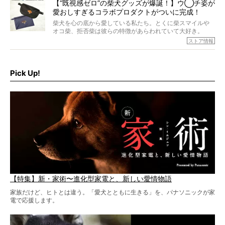
【“既視感ゼロ”の柴犬グッズが爆誕！】ウ◯チ姿が
愛おしすぎるコラボプロダクトがついに完成！
柴犬を心の底から愛している私たち。とくに柴スマイルや
オコ柴、拒否柴は彼らの特徴があらわれていて大好き。
でもちょっと待て…もうひとつ、忘れてはならない愛おしい
ストア情報
シーンがあったぞ。それは、背中を丸めて“ウンチなう”の姿
だ。
そこで私たち柴犬ライフは、ドッグブランド「PEGION（ペ
ギオン）」とコラボしてオリジナルの柴グッズを製作！
Pick Up!
柴犬と暮らす人もそうでない人も、とにかく柴犬を愛して
やまない皆さまへ。とんでもない柴グッズが爆誕です！
【特集】新・家術〜進化型家電と、新しい愛情物語
家族だけど、ヒトとは違う。「愛犬とともに生きる」を、パナソニックが家
電で応援します。