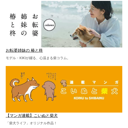
お転婆姉妹の 椿と柊
モデル・KIKIが綴る、心温まる柴コラム。
【マンガ連載】こいぬと柴犬
「柴犬ライフ」オリジナル作品！