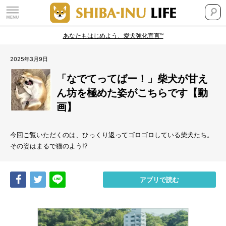
あなたもはじめよう、愛犬強化宣言™
2025年3月9日
「なでてってばー！」柴犬が甘え
ん坊を極めた姿がこちらです【動
画】
今回ご覧いただくのは、ひっくり返ってゴロゴロしている柴犬たち。
その姿はまるで猫のよう!?
Share
Tweet
LINE
アプリで読む