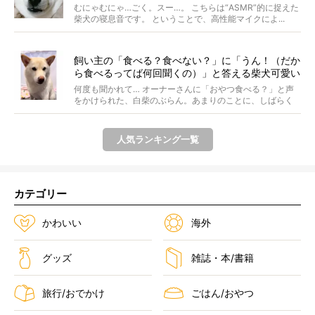
持ちでご堪能ください。【動画】
むにゃむにゃ…ごく。スー…。 こちらは“ASMR”的に捉えた
柴犬の寝息音です。 ということで、高性能マイクによ...
飼い主の「食べる？食べない？」に「うん！（だか
ら食べるってば何回聞くの）」と答える柴犬可愛い
【動画】
何度も聞かれて… オーナーさんに「おやつ食べる？」と声
をかけられた、白柴のぶらん。あまりのことに、しばらく
フリ...
人気ランキング一覧
カテゴリー
かわいい
海外
グッズ
雑誌・本/書籍
旅行/おでかけ
ごはん/おやつ