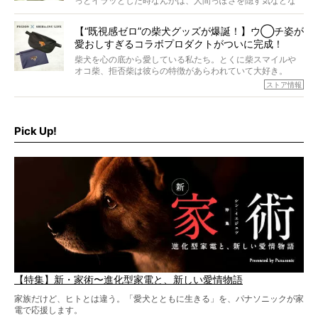
っとイラッとした時なんかは、人間っぽさを隠す気などな
すが、そんなときろうくんの長寿の秘訣とは。
いように見えます。もしかして本当の本当は、中身は人間
なんじゃ…？
【“既視感ゼロ”の柴犬グッズが爆誕！】ウ◯チ姿が
愛おしすぎるコラボプロダクトがついに完成！
柴犬を心の底から愛している私たち。とくに柴スマイルや
オコ柴、拒否柴は彼らの特徴があらわれていて大好き。
でもちょっと待て…もうひとつ、忘れてはならない愛おしい
ストア情報
シーンがあったぞ。それは、背中を丸めて“ウンチなう”の姿
だ。
そこで私たち柴犬ライフは、ドッグブランド「PEGION（ペ
ギオン）」とコラボしてオリジナルの柴グッズを製作！
Pick Up!
柴犬と暮らす人もそうでない人も、とにかく柴犬を愛して
やまない皆さまへ。とんでもない柴グッズが爆誕です！
【特集】新・家術〜進化型家電と、新しい愛情物語
家族だけど、ヒトとは違う。「愛犬とともに生きる」を、パナソニックが家
電で応援します。