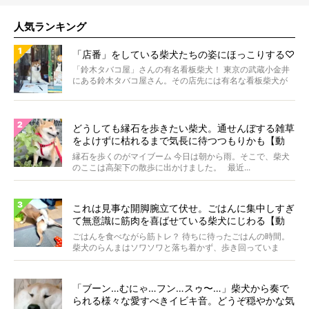
人気ランキング
「店番」をしている柴犬たちの姿にほっこりする♡
「鈴木タバコ屋」さんの有名看板柴犬！ 東京の武蔵小金井
にある鈴木タバコ屋さん。その店先には有名な看板柴犬が
いま...
どうしても縁石を歩きたい柴犬。通せんぼする雑草
をよけずに枯れるまで気長に待つつもりかも【動
画】
縁石を歩くのがマイブーム 今日は朝から雨。そこで、柴犬
のここは高架下の散歩に出かけました。 最近...
これは見事な開脚腕立て伏せ。ごはんに集中しすぎ
て無意識に筋肉を喜ばせている柴犬にじわる【動
画】
ごはんを食べながら筋トレ？ 待ちに待ったごはんの時間。
柴犬のらんまはソワソワと落ち着かず、歩き回っていま
す。き...
「ブーン…むにゃ…フン…スゥ〜…」柴犬から奏で
られる様々な愛すべきイビキ音。どうぞ穏やかな気