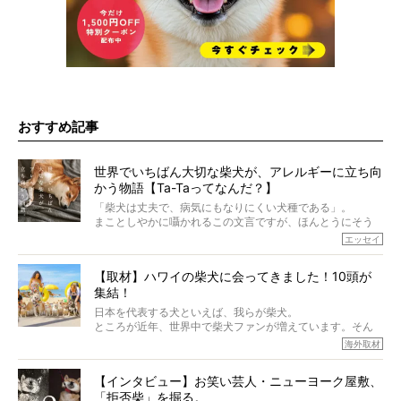
おすすめ記事
世界でいちばん大切な柴犬が、アレルギーに立ち向
かう物語【Ta-Taってなんだ？】
「柴犬は丈夫で、病気にもなりにくい犬種である」。
まことしやかに囁かれるこの文言ですが、ほんとうにそう
でしょうか？
エッセイ
もちろん、犬種としての完成度がとてつもなく高い柴犬だ
から、そういった側面はあります。
【取材】ハワイの柴犬に会ってきました！10頭が
でも、いざそれぞれの個体を見ていくと、丈夫で病気にも
集結！
なりにくい、とは言えないような気もするのです。
実際に「病気にならない」などということはないし、飼い
日本を代表する犬といえば、我らが柴犬。
主はそのためにやるべきことがある。
ところが近年、世界中で柴犬ファンが増えています。そん
今回は、柴犬に関わる方たちすべてに読んで欲しい、ある
な中「柴犬ライフ」が目をつけたのは、南の楽園ハワイ。
海外取材
柴犬とその家族のお話。
柴犬オーナーが多く、定期的にオフ会まで開催されている
ご本人からのレポートは、愛情たっぷりで示唆に富んだ物
とか。
語でした。
【インタビュー】お笑い芸人・ニューヨーク屋敷、
そんな噂を聞きつけ、今回はハワイの柴犬たちを取材して
「拒否柴」を掘る。
きました！