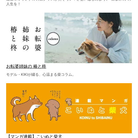
人生を！
お転婆姉妹の 椿と柊
モデル・KIKIが綴る、心温まる柴コラム。
【マンガ連載】こいぬと柴犬