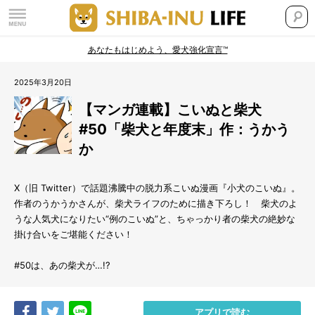
あなたもはじめよう、愛犬強化宣言™
2025年3月20日
【マンガ連載】こいぬと柴犬
#50「柴犬と年度末」作：うかう
か
X（旧 Twitter）で話題沸騰中の脱力系こいぬ漫画『小犬のこいぬ』。
作者のうかうかさんが、柴犬ライフのために描き下ろし！ 柴犬のよ
うな人気犬になりたい“例のこいぬ”と、ちゃっかり者の柴犬の絶妙な
掛け合いをご堪能ください！
#50は、あの柴犬が…!?
Share
Tweet
LINE
アプリで読む