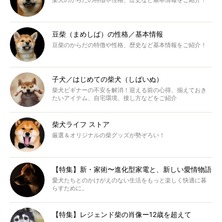
豆柴（まめしば）の性格／基本情報
豆柴のからだの特徴や性格、歴史など基本情報をご紹介！
子犬／はじめての柴犬（しばいぬ）
柴犬ビギナーの不安を解消！迎える前の心得、揃えておき
たいアイテム、自宅環境、接し方などをご紹介
柴犬ライフ ストア
厳選＆オリジナルの柴グッズが勢ぞろい！
【特集】新・家術〜進化型家電と、新しい愛情物語
愛犬たちとのかけがえのない生活をもっと楽しく快適に暮
らすために。
【特集】レジェンド柴の肖像ー12歳を超えて