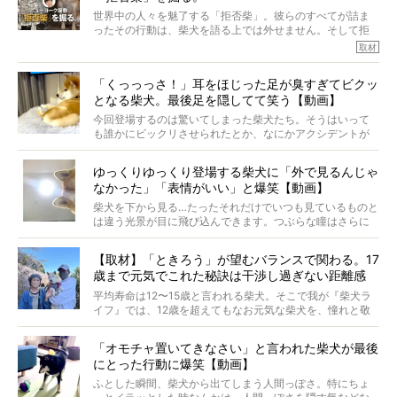
※文章はご本人の了承を得て編集しています
世界中の人々を魅了する「拒否柴」。彼らのすべてが詰ま
※画像はすべてイメージです
ったその行動は、柴犬を語る上では外せません。そして拒
※この記事は個人の感想であり、効果・効能を示すものではありません
否柴がここまで話題になるのは、“映える”ことも理由のひと
取材
つ。
では…拒否柴を「版画」にしてみたら、どんな作品ができあ
「くっっっさ！」耳をほじった足が臭すぎてビクッ
がるのでしょうか。
となる柴犬。最後足を隠してて笑う【動画】
最近版画製作を始めた、お笑いコンビ「ニューヨーク」の
屋敷裕政さんに、拒否柴を掘っていただきました！ イン
今回登場するのは驚いてしまった柴犬たち。そうはいって
タビューと合わせてご覧ください。
も誰かにビックリさせられたとか、なにかアクシデントが
起きたとか、そういうことが原因ではありません。全ての
原因は彼ら自身にあったのです…！
ゆっくりゆっくり登場する柴犬に「外で見るんじゃ
なかった」「表情がいい」と爆笑【動画】
柴犬を下から見る…たったそれだけでいつも見ているものと
は違う光景が目に飛び込んできます。つぶらな瞳はさらに
つぶらに見え、モフモフのお顔はさらにモフモフに見えま
す。これはクセになる…！
【取材】「ときろう」が望むバランスで関わる。17
歳まで元気でこれた秘訣は干渉し過ぎない距離感
#38ときろう
平均寿命は12〜15歳と言われる柴犬。そこで我が『柴犬ラ
イフ』では、12歳を超えてもなお元気な柴犬を、憧れと敬
意を込めて“レジェンド柴”と呼んでいます。 この特集で
は、レジェンド柴たちのライフスタイルや食生活などにフ
「オモチャ置いてきなさい」と言われた柴犬が最後
ォーカスし、その元気の秘訣や、老犬と暮らすうえで大切
にとった行動に爆笑【動画】
だと思うことを、オーナーさんに語っていただきます。今
回登場してくれたのは、17歳のときろうくん。小さい頃か
ふとした瞬間、柴犬から出てしまう人間っぽさ。特にちょ
ら食が細かったため、何でも食べさせてきたということで