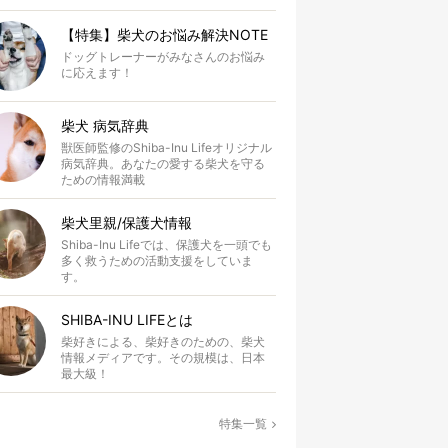
【特集】柴犬のお悩み解決NOTE
ドッグトレーナーがみなさんのお悩み
に応えます！
柴犬 病気辞典
獣医師監修のShiba-Inu Lifeオリジナル
病気辞典。あなたの愛する柴犬を守る
ための情報満載
柴犬里親/保護犬情報
Shiba-Inu Lifeでは、保護犬を一頭でも
多く救うための活動支援をしていま
す。
SHIBA-INU LIFEとは
柴好きによる、柴好きのための、柴犬
情報メディアです。その規模は、日本
最大級！
特集一覧