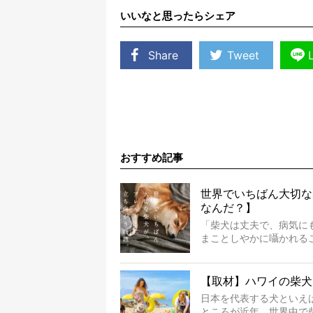
いいなと思ったらシェア
Share
Tweet
おすすめ記事
世界でいちばん大切な
なんだ？】
「柴犬は丈夫で、病気に
まことしやかに囁かれる
もちろん、犬種としての
ります。
でも、いざそれぞれの個
【取材】ハワイの柴犬
ような気もするのです。
日本を代表する犬といえ
実際に「病気にならない
ところが近年、世界中で