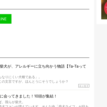
LINE
柴犬が、アレルギーに立ち向かう物語【Ta-Taって
もなりにくい犬種である」。
この文言ですが、ほんとうにそうでしょうか？
完成度がとてつもなく高い柴犬だから、そういった側面はあ
エッセイ
体を見ていくと、丈夫で病気にもなりにくい、とは言えない
に会ってきました！10頭が集結！
ば、我らが柴犬。
」などということはないし、飼い主はそのためにやるべきこ
柴犬ファンが増えています。そんな中「柴犬ライフ」が目を