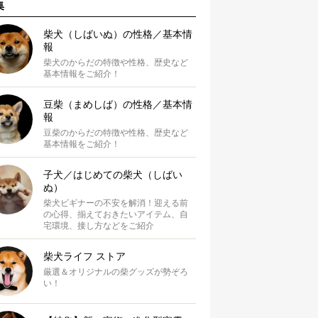
集
柴犬（しばいぬ）の性格／基本情
報
柴犬のからだの特徴や性格、歴史など
基本情報をご紹介！
豆柴（まめしば）の性格／基本情
報
豆柴のからだの特徴や性格、歴史など
基本情報をご紹介！
子犬／はじめての柴犬（しばい
ぬ）
柴犬ビギナーの不安を解消！迎える前
の心得、揃えておきたいアイテム、自
宅環境、接し方などをご紹介
柴犬ライフ ストア
厳選＆オリジナルの柴グッズが勢ぞろ
い！