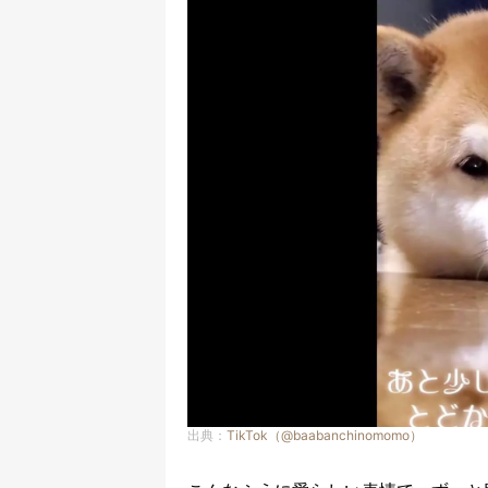
出典：
TikTok（@baabanchinomomo）