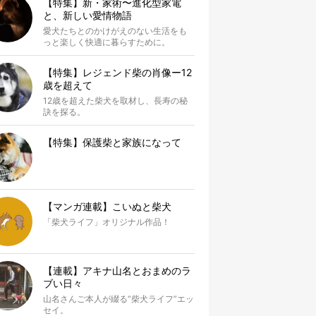
【特集】新・家術〜進化型家電
と、新しい愛情物語
愛犬たちとのかけがえのない生活をも
っと楽しく快適に暮らすために。
【特集】レジェンド柴の肖像ー12
歳を超えて
12歳を超えた柴犬を取材し、長寿の秘
訣を探る。
【特集】保護柴と家族になって
【マンガ連載】こいぬと柴犬
「柴犬ライフ」オリジナル作品！
【連載】アキナ山名とおまめのラ
ブい日々
山名さんご本人が綴る“柴犬ライフ”エッ
セイ。