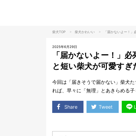
>
>
柴犬TOP
柴犬
かわいい
「届かないよー！」
2025年6月29日
「届かないよー！」必
と短い柴犬が可愛すぎ
今回は「届きそうで届かない」柴犬た
れば、早々に「無理」とあきらめる子
Share
Tweet