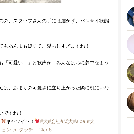
のの、スタッフさんの手には届かず、バンザイ状態
てもあんよも短くて、愛おしすぎますね！
も「可愛い！」と歓声が。みんなはちに夢中なよう
んは、あまりの可愛さに立ち上がった際に机におな
いですね！
い
キャワイ〜！
#犬
#会社
#柴犬
#siba
#犬
ション
♬ タッチ - ClariS