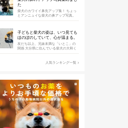
た
柴犬のカワイイ鼻先アップ集！ ちょっ
とアンニュイな柴犬の鼻アップ写真。
何やら物思いにふけっているようで
す。ま...
子どもと柴犬の姿は、いつ見ても
ほのぼのしていて、心が温まる。
友だち以上、兄妹未満な「いとこ」の
関係 大分県に住んでいる柴犬の大和く
ん。Instagramにたびたび登場する...
人気ランキング一覧