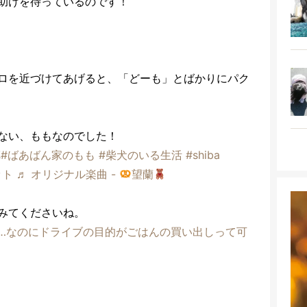
助けを待っているのです！
。
ロを近づけてあげると、「どーも」とばかりにパク
ない、ももなのでした！
草
#ばあばん家のもも
#柴犬のいる生活
#shiba
ット
♬ オリジナル楽曲 -
望蘭
みてくださいね。
…なのにドライブの目的がごはんの買い出しって可