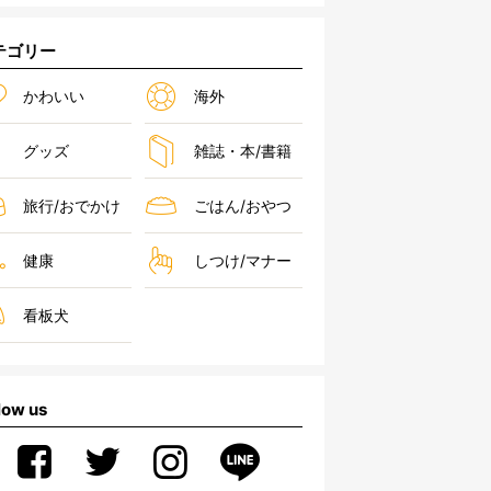
テゴリー
かわいい
海外
グッズ
雑誌・本/書籍
旅行/おでかけ
ごはん/おやつ
健康
しつけ/マナー
看板犬
low us