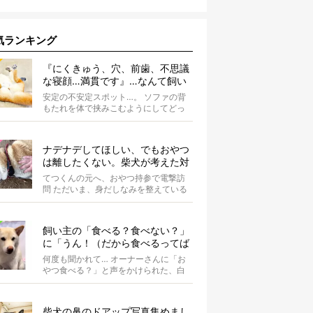
気ランキング
『にくきゅう、穴、前歯、不思議
な寝顔…満貫です』…なんて飼い
主さんを言わしめた柴犬の謎すぎ
安定の不安定スポット…。 ソファの背
る寝相がコチラです。
もたれを体で挟みこむようにしてどっ
かり。そしてだらーんと足を垂直に落
として...
ナデナデしてほしい、でもおやつ
は離したくない。柴犬が考えた対
応策が、欲しがりさんすぎて笑え
てつくんの元へ、おやつ持参で電撃訪
る【動画】
問 ただいま、身だしなみを整えている
最中の柴犬てつくん。 そこへ、オーナ
ーさ...
飼い主の「食べる？食べない？」
に「うん！（だから食べるってば
何回聞くの）」と答える柴犬可愛
何度も聞かれて… オーナーさんに「お
い【動画】
やつ食べる？」と声をかけられた、白
柴のぶらん。あまりのことに、しばら
くフリ...
柴犬の鼻のドアップ写真集めまし