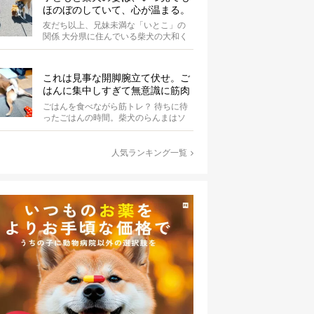
ほのぼのしていて、心が温まる。
友だち以上、兄妹未満な「いとこ」の
関係 大分県に住んでいる柴犬の大和く
ん。Instagramにたびたび登場する...
これは見事な開脚腕立て伏せ。ご
はんに集中しすぎて無意識に筋肉
を喜ばせている柴犬にじわる【動
ごはんを食べながら筋トレ？ 待ちに待
画】
ったごはんの時間。柴犬のらんまはソ
ワソワと落ち着かず、歩き回っていま
す。き...
人気ランキング一覧