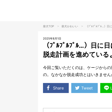
>
>
柴犬TOP
柴犬
かわいい
（ﾌﾟﾙﾌﾟﾙﾌﾟﾙ
2025年8月1日
（ﾌﾟﾙﾌﾟﾙﾌﾟﾙ…）
脱走計画を進めているよ
今回ご覧いただくのは、ケージからの
の。なかなか脱走成功とはいきません
Share
Tweet