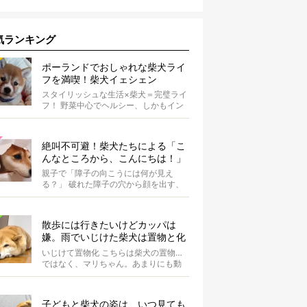
気ランキング
ポーランドでおしゃれな柴犬ライ
フを満喫！柴犬イェシェン
スタイリッシュな生活×柴犬＝完璧ライ
フ！ 野菜中心でヘルシー、しかもイン
スタ映えするお料理を投稿しているア
カウ...
絶叫不可避！柴犬たちによる「こ
んなところから、こんにちは！」
親子で「障子の向こうには何が見え
る？」 破れた障子の穴から顔を出す、
柴犬のこばんちゃん・たまるちゃん親
子。親子...
散歩には行きたいけどカッパは
嫌。雨でいじけた柴犬は置物と化
してしまうのだった【動画】
いじけて置物化 こちらは柴犬の置物…
ではなく、マリちゃん。あまりにも動
かないので間違えそうになりますが、
よく見...
子どもと柴犬の姿は、いつ見ても