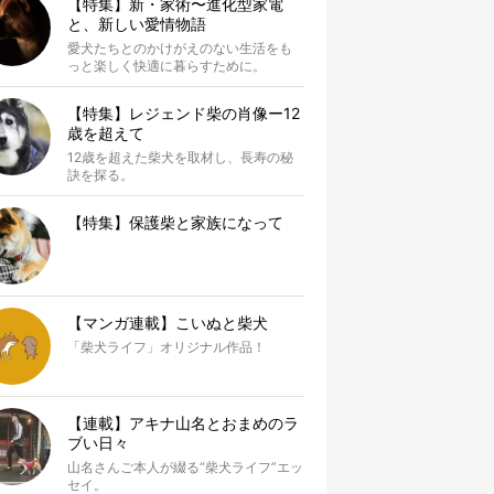
【特集】新・家術〜進化型家電
と、新しい愛情物語
愛犬たちとのかけがえのない生活をも
っと楽しく快適に暮らすために。
【特集】レジェンド柴の肖像ー12
歳を超えて
12歳を超えた柴犬を取材し、長寿の秘
訣を探る。
【特集】保護柴と家族になって
【マンガ連載】こいぬと柴犬
「柴犬ライフ」オリジナル作品！
【連載】アキナ山名とおまめのラ
ブい日々
山名さんご本人が綴る“柴犬ライフ”エッ
セイ。