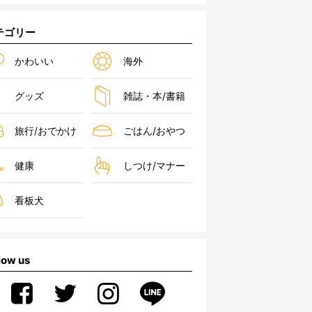
テゴリー
かわいい
海外
グッズ
雑誌・本/書籍
旅行/おでかけ
ごはん/おやつ
健康
しつけ/マナー
看板犬
low us