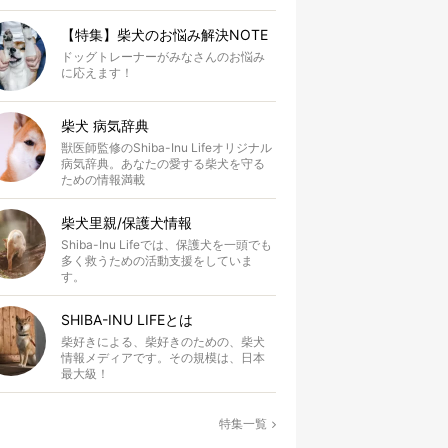
【特集】柴犬のお悩み解決NOTE
ドッグトレーナーがみなさんのお悩み
に応えます！
柴犬 病気辞典
獣医師監修のShiba-Inu Lifeオリジナル
病気辞典。あなたの愛する柴犬を守る
ための情報満載
柴犬里親/保護犬情報
Shiba-Inu Lifeでは、保護犬を一頭でも
多く救うための活動支援をしていま
す。
SHIBA-INU LIFEとは
柴好きによる、柴好きのための、柴犬
情報メディアです。その規模は、日本
最大級！
特集一覧