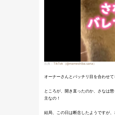
出典：
TikTok（@mameshiba.sana）
オーナーさんとバッチリ目を合わせて
ところが、開き直ったのか、さなは懲
主なの！
結局、この日は断念したようですが、