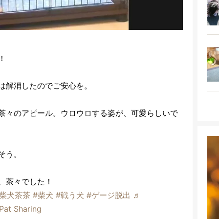
！
は解消したのでご安心を。
茶々のアピール。ウロウロする姿が、可愛らしいで
そう。
、茶々でした！
#柴犬茶茶
#柴犬
#戦う犬
#ゲージ脱出
♬
tPat Sharing