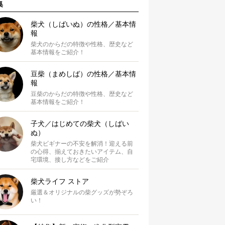
集
柴犬（しばいぬ）の性格／基本情
報
柴犬のからだの特徴や性格、歴史など
基本情報をご紹介！
豆柴（まめしば）の性格／基本情
報
豆柴のからだの特徴や性格、歴史など
基本情報をご紹介！
子犬／はじめての柴犬（しばい
ぬ）
柴犬ビギナーの不安を解消！迎える前
の心得、揃えておきたいアイテム、自
宅環境、接し方などをご紹介
柴犬ライフ ストア
厳選＆オリジナルの柴グッズが勢ぞろ
い！