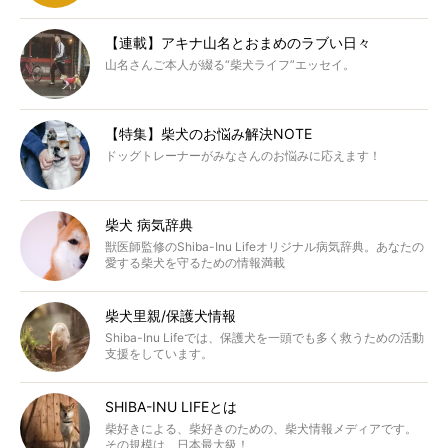
【連載】アキナ山名とおまめのラブい日々
山名さんご本人が綴る“柴犬ライフ”エッセイ。
【特集】柴犬のお悩み解決NOTE
ドッグトレーナーがみなさんのお悩みに応えます！
柴犬 病気辞典
獣医師監修のShiba-Inu Lifeオリジナル病気辞典。あなたの
愛する柴犬を守るための情報満載
柴犬里親/保護犬情報
Shiba-Inu Lifeでは、保護犬を一頭でも多く救うための活動
支援をしています。
SHIBA-INU LIFEとは
柴好きによる、柴好きのための、柴犬情報メディアです。
その規模は、日本最大級！