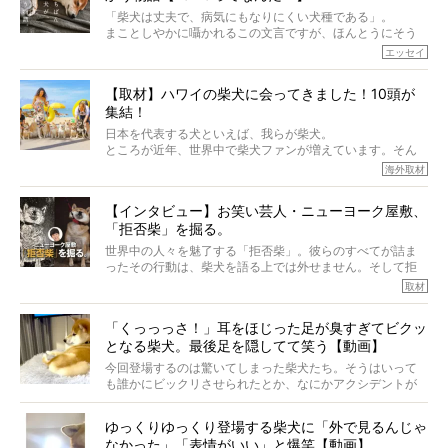
「柴犬は丈夫で、病気にもなりにくい犬種である」。
まことしやかに囁かれるこの文言ですが、ほんとうにそう
でしょうか？
エッセイ
もちろん、犬種としての完成度がとてつもなく高い柴犬だ
から、そういった側面はあります。
【取材】ハワイの柴犬に会ってきました！10頭が
でも、いざそれぞれの個体を見ていくと、丈夫で病気にも
集結！
なりにくい、とは言えないような気もするのです。
実際に「病気にならない」などということはないし、飼い
日本を代表する犬といえば、我らが柴犬。
主はそのためにやるべきことがある。
ところが近年、世界中で柴犬ファンが増えています。そん
今回は、柴犬に関わる方たちすべてに読んで欲しい、ある
な中「柴犬ライフ」が目をつけたのは、南の楽園ハワイ。
海外取材
柴犬とその家族のお話。
柴犬オーナーが多く、定期的にオフ会まで開催されている
ご本人からのレポートは、愛情たっぷりで示唆に富んだ物
とか。
語でした。
【インタビュー】お笑い芸人・ニューヨーク屋敷、
そんな噂を聞きつけ、今回はハワイの柴犬たちを取材して
「拒否柴」を掘る。
きました！
※文章はご本人の了承を得て編集しています
世界中の人々を魅了する「拒否柴」。彼らのすべてが詰ま
※画像はすべてイメージです
ったその行動は、柴犬を語る上では外せません。そして拒
※この記事は個人の感想であり、効果・効能を示すものではありません
否柴がここまで話題になるのは、“映える”ことも理由のひと
取材
つ。
では…拒否柴を「版画」にしてみたら、どんな作品ができあ
「くっっっさ！」耳をほじった足が臭すぎてビクッ
がるのでしょうか。
となる柴犬。最後足を隠してて笑う【動画】
最近版画製作を始めた、お笑いコンビ「ニューヨーク」の
屋敷裕政さんに、拒否柴を掘っていただきました！ イン
今回登場するのは驚いてしまった柴犬たち。そうはいって
タビューと合わせてご覧ください。
も誰かにビックリさせられたとか、なにかアクシデントが
起きたとか、そういうことが原因ではありません。全ての
原因は彼ら自身にあったのです…！
ゆっくりゆっくり登場する柴犬に「外で見るんじゃ
なかった」「表情がいい」と爆笑【動画】