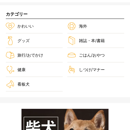
カテゴリー
かわいい
海外
グッズ
雑誌・本/書籍
旅行/おでかけ
ごはん/おやつ
健康
しつけ/マナー
看板犬