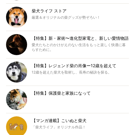
柴犬ライフ ストア
厳選＆オリジナルの柴グッズが勢ぞろい！
【特集】新・家術〜進化型家電と、新しい愛情物語
愛犬たちとのかけがえのない生活をもっと楽しく快適に暮
らすために。
【特集】レジェンド柴の肖像ー12歳を超えて
12歳を超えた柴犬を取材し、長寿の秘訣を探る。
【特集】保護柴と家族になって
【マンガ連載】こいぬと柴犬
「柴犬ライフ」オリジナル作品！