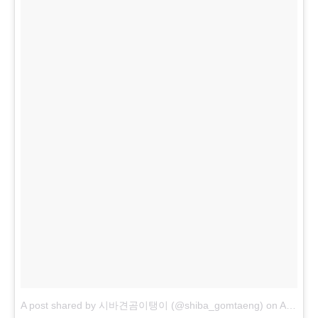
A post shared by 시바견곰이탱이 (@shiba_gomtaeng)
on
Apr 7, 2018 at 4:44am PDT