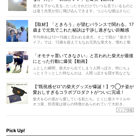
柴犬を下から見る…たったそれだけでいつも見ているものと
は違う光景が目に飛び込んできます。つぶらな瞳はさらに
つぶらに見え、モフモフのお顔はさらにモフモフに見えま
す。これはクセになる…！
【取材】「ときろう」が望むバランスで関わる。17
歳まで元気でこれた秘訣は干渉し過ぎない距離感
#38ときろう
平均寿命は12〜15歳と言われる柴犬。そこで我が『柴犬ラ
イフ』では、12歳を超えてもなお元気な柴犬を、憧れと敬
意を込めて“レジェンド柴”と呼んでいます。 この特集で
は、レジェンド柴たちのライフスタイルや食生活などにフ
「オモチャ置いてきなさい」と言われた柴犬が最後
ォーカスし、その元気の秘訣や、老犬と暮らすうえで大切
にとった行動に爆笑【動画】
だと思うことを、オーナーさんに語っていただきます。今
回登場してくれたのは、17歳のときろうくん。小さい頃か
ふとした瞬間、柴犬から出てしまう人間っぽさ。特にちょ
ら食が細かったため、何でも食べさせてきたということで
っとイラッとした時なんかは、人間っぽさを隠す気などな
すが、そんなときろうくんの長寿の秘訣とは。
いように見えます。もしかして本当の本当は、中身は人間
なんじゃ…？
【“既視感ゼロ”の柴犬グッズが爆誕！】ウ◯チ姿が
愛おしすぎるコラボプロダクトがついに完成！
柴犬を心の底から愛している私たち。とくに柴スマイルや
オコ柴、拒否柴は彼らの特徴があらわれていて大好き。
でもちょっと待て…もうひとつ、忘れてはならない愛おしい
ストア情報
シーンがあったぞ。それは、背中を丸めて“ウンチなう”の姿
だ。
そこで私たち柴犬ライフは、ドッグブランド「PEGION（ペ
ギオン）」とコラボしてオリジナルの柴グッズを製作！
Pick Up!
柴犬と暮らす人もそうでない人も、とにかく柴犬を愛して
やまない皆さまへ。とんでもない柴グッズが爆誕です！