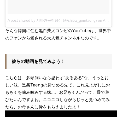
A post shared by 시바견곰이탱이 (@shiba_gomtaeng)
on
Apr 1, 2018 at 5:50am PDT
そんな韓国に住む黒白柴犬コンビのYouTubeは、世界中
のファンから愛される大人気チャンネルなのです。
彼らの動画を見てみよう！
こちらは、多頭飼いなら思わず“あるある”な、うっとお
しい妹。黒柴Taengの見つめる先で、これ見よがしにお
もちゃを噛み噛みする妹…。お兄ちゃんだって、骨で遊
びたいんですよね。ニコニコしながらじっと見つめてみ
たら、お母さんに骨をもらえましたよ！