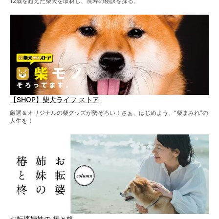
12歳を超えた柴犬を取材し、長寿の秘訣を探る。
【SHOP】柴犬ライフ ストア
厳選＆オリジナルの柴グッズが勢ぞろい！さぁ、はじめよう。“柴まみれ”の
人生を！
お転婆姉妹の 椿と柊