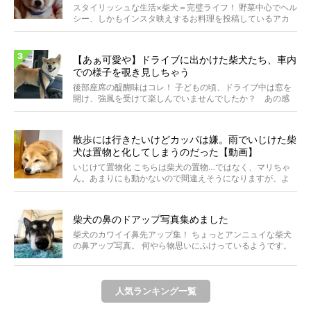
スタイリッシュな生活×柴犬＝完璧ライフ！ 野菜中心でヘル
シー、しかもインスタ映えするお料理を投稿しているアカ
ウ...
【あぁ可愛や】ドライブに出かけた柴犬たち、車内
での様子を覗き見しちゃう
後部座席の醍醐味はコレ！ 子どもの頃、ドライブ中は窓を
開け、強風を受けて楽しんでいませんでしたか？ あの感
じが...
散歩には行きたいけどカッパは嫌。雨でいじけた柴
犬は置物と化してしまうのだった【動画】
いじけて置物化 こちらは柴犬の置物…ではなく、マリちゃ
ん。あまりにも動かないので間違えそうになりますが、よ
く見...
柴犬の鼻のドアップ写真集めました
柴犬のカワイイ鼻先アップ集！ ちょっとアンニュイな柴犬
の鼻アップ写真。 何やら物思いにふけっているようです。
ま...
人気ランキング一覧