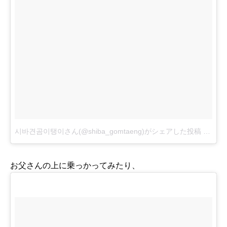
시바견곰이탱이さん(@shiba_gomtaeng)がシェアした投稿
-
201
お父さんの上に乗っかってみたり、