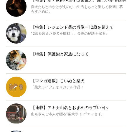
【特集】新・家術〜進化型家電と、新しい愛情物語
愛犬たちとのかけがえのない生活をもっと楽しく快適に暮
らすために。
【特集】レジェンド柴の肖像ー12歳を超えて
12歳を超えた柴犬を取材し、長寿の秘訣を探る。
【特集】保護柴と家族になって
【マンガ連載】こいぬと柴犬
「柴犬ライフ」オリジナル作品！
【連載】アキナ山名とおまめのラブい日々
山名さんご本人が綴る“柴犬ライフ”エッセイ。