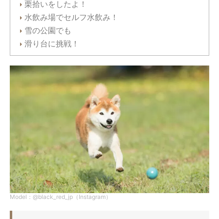
栗拾いをしたよ！
水飲み場でセルフ水飲み！
雪の公園でも
滑り台に挑戦！
Model：@black_red_jp（Instagram）