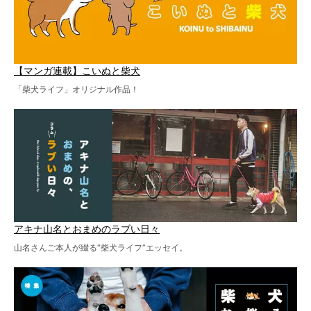
【マンガ連載】こいぬと柴犬
「柴犬ライフ」オリジナル作品！
アキナ山名とおまめのラブい日々
山名さんご本人が綴る“柴犬ライフ”エッセイ。