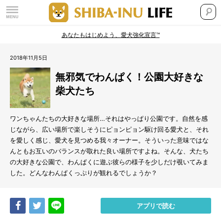
あなたもはじめよう、愛犬強化宣言™
2018年11月5日
無邪気でわんぱく！公園大好きな
柴犬たち
ワンちゃんたちの大好きな場所…それはやっぱり公園です。自然を感
じながら、広い場所で楽しそうにピョンピョン駆け回る愛犬と、それ
を愛しく感じ、愛犬を見つめる我々オーナー。そういった意味ではな
んともお互いのバランスが取れた良い場所ですよね。そんな、犬たち
の大好きな公園で、わんぱくに遊ぶ彼らの様子を少しだけ覗いてみま
した。どんなわんぱくっぷりが観れるでしょうか？
Share
Tweet
LINE
アプリで読む