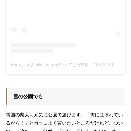
Haruさん(@kplan_haru)がシェアした投稿
-
2018年 7月月26日午後11時48分PDT
雪の公園でも
雪国の柴犬も元気に公園で遊びます。「雪には慣れてい
るから！」とカッコよく言いたいところだけれど、つい
つい「冷たっ…」なポーズになってしまったいちごちゃ