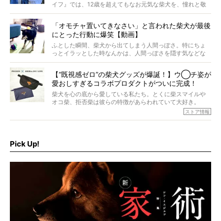
イフ』では、12歳を超えてもなお元気な柴犬を、憧れと敬
意を込めて“レジェンド柴”と呼んでいます。 この特集で
は、レジェンド柴たちのライフスタイルや食生活などにフ
「オモチャ置いてきなさい」と言われた柴犬が最後
ォーカスし、その元気の秘訣や、老犬と暮らすうえで大切
にとった行動に爆笑【動画】
だと思うことを、オーナーさんに語っていただきます。今
回登場してくれたのは、17歳のときろうくん。小さい頃か
ふとした瞬間、柴犬から出てしまう人間っぽさ。特にちょ
ら食が細かったため、何でも食べさせてきたということで
っとイラッとした時なんかは、人間っぽさを隠す気などな
すが、そんなときろうくんの長寿の秘訣とは。
いように見えます。もしかして本当の本当は、中身は人間
なんじゃ…？
【“既視感ゼロ”の柴犬グッズが爆誕！】ウ◯チ姿が
愛おしすぎるコラボプロダクトがついに完成！
柴犬を心の底から愛している私たち。とくに柴スマイルや
オコ柴、拒否柴は彼らの特徴があらわれていて大好き。
でもちょっと待て…もうひとつ、忘れてはならない愛おしい
ストア情報
シーンがあったぞ。それは、背中を丸めて“ウンチなう”の姿
だ。
そこで私たち柴犬ライフは、ドッグブランド「PEGION（ペ
ギオン）」とコラボしてオリジナルの柴グッズを製作！
Pick Up!
柴犬と暮らす人もそうでない人も、とにかく柴犬を愛して
やまない皆さまへ。とんでもない柴グッズが爆誕です！