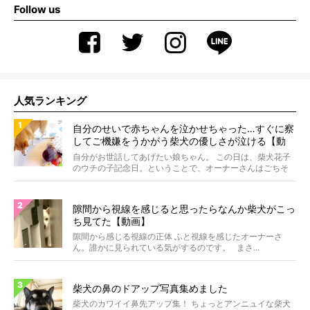
Follow us
人気ランキング
自分のせいで赤ちゃんを泣かせちゃった…すぐに察
してご機嫌をうかがう柴犬の優しさが泣ける【動
画】
自分がお世話してあげたい娘ちゃん。 この日は、柴犬花子
のウチの子記念日。ということで、オーナーさんはごちそ
うを...
隙間から視線を感じると思ったらなんか柴犬がこっ
ち見てた【動画】
隙間から感じる視線の正体 ふと視線を感じたオーナーさ
ん。誰かに見られている気がするのです。 まさ...
柴犬の鼻のドアップ写真集めました
柴犬のカワイイ鼻先アップ集！ ちょっとアンニュイな柴犬