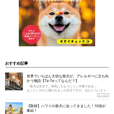
おすすめ記事
世界でいちばん大切な柴犬が、アレルギーに立ち向
かう物語【Ta-Taってなんだ？】
「柴犬は丈夫で、病気にもなりにくい犬種である」。
まことしやかに囁かれるこの文言ですが、ほんとうにそう
でしょうか？
エッセイ
もちろん、犬種としての完成度がとてつもなく高い柴犬だ
から、そういった側面はあります。
【取材】ハワイの柴犬に会ってきました！10頭が
でも、いざそれぞれの個体を見ていくと、丈夫で病気にも
集結！
なりにくい、とは言えないような気もするのです。