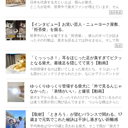
実際に「病気にならない」などということはないし、飼い
日本を代表する犬といえば、我らが柴犬。
主はそのためにやるべきことがある。
ところが近年、世界中で柴犬ファンが増えています。そん
今回は、柴犬に関わる方たちすべてに読んで欲しい、ある
な中「柴犬ライフ」が目をつけたのは、南の楽園ハワイ。
海外取材
柴犬とその家族のお話。
柴犬オーナーが多く、定期的にオフ会まで開催されている
ご本人からのレポートは、愛情たっぷりで示唆に富んだ物
とか。
語でした。
【インタビュー】お笑い芸人・ニューヨーク屋敷、
そんな噂を聞きつけ、今回はハワイの柴犬たちを取材して
「拒否柴」を掘る。
きました！
※文章はご本人の了承を得て編集しています
世界中の人々を魅了する「拒否柴」。彼らのすべてが詰ま
※画像はすべてイメージです
ったその行動は、柴犬を語る上では外せません。そして拒
※この記事は個人の感想であり、効果・効能を示すものではありません
否柴がここまで話題になるのは、“映える”ことも理由のひと
取材
つ。
では…拒否柴を「版画」にしてみたら、どんな作品ができあ
「くっっっさ！」耳をほじった足が臭すぎてビクッ
がるのでしょうか。
となる柴犬。最後足を隠してて笑う【動画】
最近版画製作を始めた、お笑いコンビ「ニューヨーク」の
屋敷裕政さんに、拒否柴を掘っていただきました！ イン
今回登場するのは驚いてしまった柴犬たち。そうはいって
タビューと合わせてご覧ください。
も誰かにビックリさせられたとか、なにかアクシデントが
起きたとか、そういうことが原因ではありません。全ての
原因は彼ら自身にあったのです…！
ゆっくりゆっくり登場する柴犬に「外で見るんじゃ
なかった」「表情がいい」と爆笑【動画】
柴犬を下から見る…たったそれだけでいつも見ているものと
は違う光景が目に飛び込んできます。つぶらな瞳はさらに
つぶらに見え、モフモフのお顔はさらにモフモフに見えま
す。これはクセになる…！
【取材】「ときろう」が望むバランスで関わる。17
歳まで元気でこれた秘訣は干渉し過ぎない距離感
#38ときろう
平均寿命は12〜15歳と言われる柴犬。そこで我が『柴犬ラ