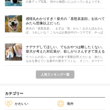
の鼻アップ写真。 何やら物思いにふけっているようです。
ま...
感情丸わかりすぎ！柴犬の「喜怒哀楽顔」を比べて
みたら想像以上だった
柴犬の「喜怒哀楽」、まずは「喜」から！ おさんぽおさん
ぽ、うれしいな！ こちらはお散歩中の一コマです。やっぱ
り...
ナデナデしてほしい、でもおやつは離したくない。
柴犬が考えた対応策が、欲しがりさんすぎて笑える
【動画】
てつくんの元へ、おやつ持参で電撃訪問 ただいま、身だし
なみを整えている最中の柴犬てつくん。 そこへ、オーナー
さ...
人気ランキング一覧
カテゴリー
かわいい
海外