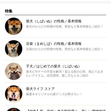
特集
柴犬（しばいぬ）の性格／基本情報
柴犬のからだの特徴や性格、歴史など基本情報をご紹介！
豆柴（まめしば）の性格／基本情報
豆柴のからだの特徴や性格、歴史など基本情報をご紹介！
子犬／はじめての柴犬（しばいぬ）
柴犬ビギナーの不安を解消！迎える前の心得、揃えておき
たいアイテム、自宅環境、接し方などをご紹介
柴犬ライフ ストア
厳選＆オリジナルの柴グッズが勢ぞろい！