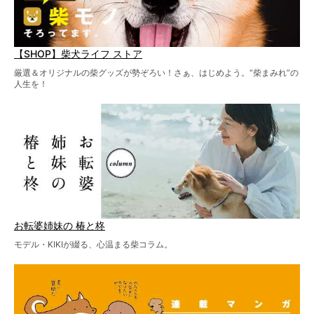
【SHOP】柴犬ライフ ストア
厳選＆オリジナルの柴グッズが勢ぞろい！さぁ、はじめよう。“柴まみれ”の
人生を！
お転婆姉妹の 椿と柊
モデル・KIKIが綴る、心温まる柴コラム。