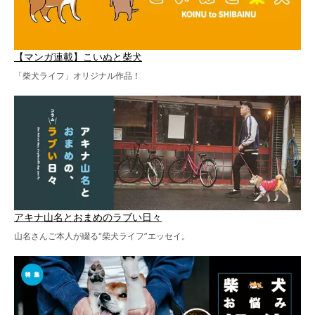
【マンガ連載】こいぬと柴犬
「柴犬ライフ」オリジナル作品！
アキナ山名とおまめのラブい日々
山名さんご本人が綴る“柴犬ライフ”エッセイ。