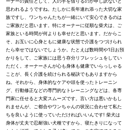
ーナーの責任として、人の手を借りるのが申し訳ないと
思われるようですね。たしかに長年連れ添った大切な家
族ですし、ワンちゃんたちが一緒にいて安心できるのは
ご家族だと思います。特にオーナーに従順な柴犬は、ご
家族といる時間が何よりも幸せだと思います。だからこ
そ、お互いに心身ともに健康な状態で介護をつづけられ
たら幸せではないでしょうか。たとえば数時間や1日お預
かりをして、ご家族には思う存分リフレッシュをしてい
ただく。オーナーさんが心も身体も健康でいらっしゃる
ことが、長く介護を続けられる秘訣でもありますから
ね。それから、身体的なケアや頭を使ったトレーニン
グ、行動修正などの専門的なトレーニングなどは、各専
門家に任せると大変スムーズです。言い方は悪いかもし
れませんが、ご都合やワンちゃんの状況に合わせて私た
ちを良いように使っていただければいいんです! 柴犬は
身体が丈夫で忍耐強い犬種ですから、寝たきりになって