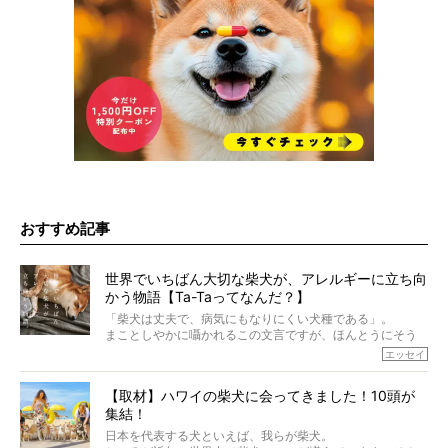
おすすめ記事
世界でいちばん大切な柴犬が、アレルギーに立ち向
かう物語【Ta-Taってなんだ？】
「柴犬は丈夫で、病気にもなりにくい犬種である」。
まことしやかに囁かれるこの文言ですが、ほんとうにそう
でしょうか？
エッセイ
もちろん、犬種としての完成度がとてつもなく高い柴犬だ
から、そういった側面はあります。
【取材】ハワイの柴犬に会ってきました！10頭が
でも、いざそれぞれの個体を見ていくと、丈夫で病気にも
集結！
なりにくい、とは言えないような気もするのです。
実際に「病気にならない」などということはないし、飼い
日本を代表する犬といえば、我らが柴犬。
主はそのためにやるべきことがある。