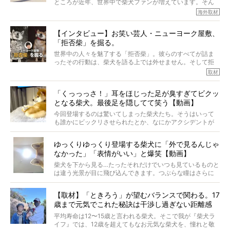
ところが近年、世界中で柴犬ファンが増えています。そん
今回は、柴犬に関わる方たちすべてに読んで欲しい、ある
な中「柴犬ライフ」が目をつけたのは、南の楽園ハワイ。
海外取材
柴犬とその家族のお話。
柴犬オーナーが多く、定期的にオフ会まで開催されている
ご本人からのレポートは、愛情たっぷりで示唆に富んだ物
とか。
語でした。
【インタビュー】お笑い芸人・ニューヨーク屋敷、
そんな噂を聞きつけ、今回はハワイの柴犬たちを取材して
「拒否柴」を掘る。
きました！
※文章はご本人の了承を得て編集しています
世界中の人々を魅了する「拒否柴」。彼らのすべてが詰ま
※画像はすべてイメージです
ったその行動は、柴犬を語る上では外せません。そして拒
※この記事は個人の感想であり、効果・効能を示すものではありません
否柴がここまで話題になるのは、“映える”ことも理由のひと
取材
つ。
では…拒否柴を「版画」にしてみたら、どんな作品ができあ
「くっっっさ！」耳をほじった足が臭すぎてビクッ
がるのでしょうか。
となる柴犬。最後足を隠してて笑う【動画】
最近版画製作を始めた、お笑いコンビ「ニューヨーク」の
屋敷裕政さんに、拒否柴を掘っていただきました！ イン
今回登場するのは驚いてしまった柴犬たち。そうはいって
タビューと合わせてご覧ください。
も誰かにビックリさせられたとか、なにかアクシデントが
起きたとか、そういうことが原因ではありません。全ての
原因は彼ら自身にあったのです…！
ゆっくりゆっくり登場する柴犬に「外で見るんじゃ
なかった」「表情がいい」と爆笑【動画】
柴犬を下から見る…たったそれだけでいつも見ているものと
は違う光景が目に飛び込んできます。つぶらな瞳はさらに
つぶらに見え、モフモフのお顔はさらにモフモフに見えま
す。これはクセになる…！
【取材】「ときろう」が望むバランスで関わる。17
歳まで元気でこれた秘訣は干渉し過ぎない距離感
#38ときろう
平均寿命は12〜15歳と言われる柴犬。そこで我が『柴犬ラ
イフ』では、12歳を超えてもなお元気な柴犬を、憧れと敬