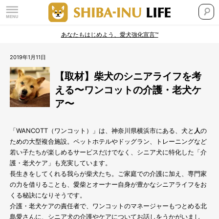
あなたもはじめよう、愛犬強化宣言™
2019年1月11日
【取材】柴犬のシニアライフを考
える〜ワンコットの介護・老犬ケ
ア〜
「WANCOTT（ワンコット）」は、神奈川県横浜市にある、犬と
人
の
ための大型複合施設。ペットホテルやドッグラン、トレーニングなど
若い子たちが楽しめるサービスだけでなく、シニア犬に特化した「介
護・老犬ケア」も充実しています。
長生きをしてくれる我らが柴犬たち。ご家庭での介護に加え、専門家
の力を借りることも、愛柴とオーナー自身が豊かなシニアライフをお
くる秘訣になりそうです。
介護・老犬ケアの責任者で、ワンコットのマネージャーもつとめる北
島愛さんに、シニア犬の介護やケアについてお話しをうかがいまし