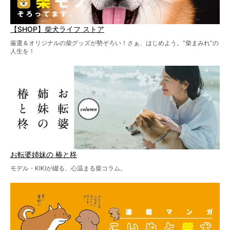
【SHOP】柴犬ライフ ストア
厳選＆オリジナルの柴グッズが勢ぞろい！さぁ、はじめよう。“柴まみれ”の
人生を！
お転婆姉妹の 椿と柊
モデル・KIKIが綴る、心温まる柴コラム。