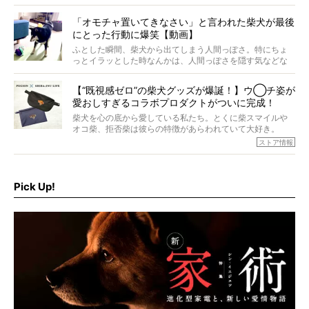
意を込めて“レジェンド柴”と呼んでいます。 この特集で
は、レジェンド柴たちのライフスタイルや食生活などにフ
「オモチャ置いてきなさい」と言われた柴犬が最後
ォーカスし、その元気の秘訣や、老犬と暮らすうえで大切
にとった行動に爆笑【動画】
だと思うことを、オーナーさんに語っていただきます。今
回登場してくれたのは、17歳のときろうくん。小さい頃か
ふとした瞬間、柴犬から出てしまう人間っぽさ。特にちょ
ら食が細かったため、何でも食べさせてきたということで
っとイラッとした時なんかは、人間っぽさを隠す気などな
すが、そんなときろうくんの長寿の秘訣とは。
いように見えます。もしかして本当の本当は、中身は人間
なんじゃ…？
【“既視感ゼロ”の柴犬グッズが爆誕！】ウ◯チ姿が
愛おしすぎるコラボプロダクトがついに完成！
柴犬を心の底から愛している私たち。とくに柴スマイルや
オコ柴、拒否柴は彼らの特徴があらわれていて大好き。
でもちょっと待て…もうひとつ、忘れてはならない愛おしい
ストア情報
シーンがあったぞ。それは、背中を丸めて“ウンチなう”の姿
だ。
そこで私たち柴犬ライフは、ドッグブランド「PEGION（ペ
ギオン）」とコラボしてオリジナルの柴グッズを製作！
Pick Up!
柴犬と暮らす人もそうでない人も、とにかく柴犬を愛して
やまない皆さまへ。とんでもない柴グッズが爆誕です！