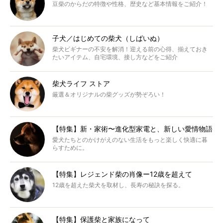
豆柴のからだの特徴や性格、歴史など基本情報をご紹介！
子犬／はじめての柴犬（しばいぬ）
柴犬ビギナーの不安を解消！迎える前の心得、揃えておき
たいアイテム、自宅環境、接し方などをご紹介
柴犬ライフ ストア
厳選＆オリジナルの柴グッズが勢ぞろい！
【特集】新・家術〜進化型家電と、新しい愛情物語
愛犬たちとのかけがえのない生活をもっと楽しく快適に暮
らすために。
【特集】レジェンド柴の肖像ー12歳を超えて
12歳を超えた柴犬を取材し、長寿の秘訣を探る。
【特集】保護柴と家族になって