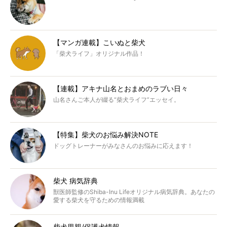
【マンガ連載】こいぬと柴犬
「柴犬ライフ」オリジナル作品！
【連載】アキナ山名とおまめのラブい日々
山名さんご本人が綴る“柴犬ライフ”エッセイ。
【特集】柴犬のお悩み解決NOTE
ドッグトレーナーがみなさんのお悩みに応えます！
柴犬 病気辞典
獣医師監修のShiba-Inu Lifeオリジナル病気辞典。あなたの
愛する柴犬を守るための情報満載
柴犬里親/保護犬情報