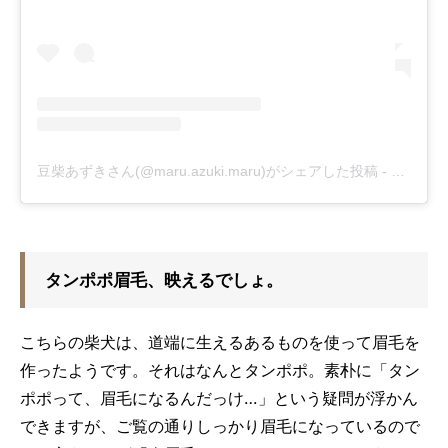
豆柴あずきさん(@maru.azuki.maru)がシェアした投稿
-
2019年
タンポポ眉毛、映えるでしょ。
こちらの柴犬は、道端に生えるあるものを使って眉毛を
作ったようです。それはなんとタンポポ。素朴に「タン
ポポって、眉毛になるんだっけ…」という疑問が浮かん
できますが、ご覧の通りしっかり眉毛になっているので