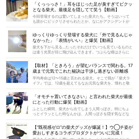
「くっっっさ！」耳をほじった足が臭すぎてビクッ
がるのでしょうか。
となる柴犬。最後足を隠してて笑う【動画】
最近版画製作を始めた、お笑いコンビ「ニューヨーク」の
屋敷裕政さんに、拒否柴を掘っていただきました！ イン
今回登場するのは驚いてしまった柴犬たち。そうはいって
タビューと合わせてご覧ください。
も誰かにビックリさせられたとか、なにかアクシデントが
起きたとか、そういうことが原因ではありません。全ての
原因は彼ら自身にあったのです…！
ゆっくりゆっくり登場する柴犬に「外で見るんじゃ
なかった」「表情がいい」と爆笑【動画】
柴犬を下から見る…たったそれだけでいつも見ているものと
は違う光景が目に飛び込んできます。つぶらな瞳はさらに
つぶらに見え、モフモフのお顔はさらにモフモフに見えま
す。これはクセになる…！
【取材】「ときろう」が望むバランスで関わる。17
歳まで元気でこれた秘訣は干渉し過ぎない距離感
#38ときろう
平均寿命は12〜15歳と言われる柴犬。そこで我が『柴犬ラ
イフ』では、12歳を超えてもなお元気な柴犬を、憧れと敬
意を込めて“レジェンド柴”と呼んでいます。 この特集で
は、レジェンド柴たちのライフスタイルや食生活などにフ
「オモチャ置いてきなさい」と言われた柴犬が最後
ォーカスし、その元気の秘訣や、老犬と暮らすうえで大切
にとった行動に爆笑【動画】
だと思うことを、オーナーさんに語っていただきます。今
回登場してくれたのは、17歳のときろうくん。小さい頃か
ふとした瞬間、柴犬から出てしまう人間っぽさ。特にちょ
ら食が細かったため、何でも食べさせてきたということで
っとイラッとした時なんかは、人間っぽさを隠す気などな
すが、そんなときろうくんの長寿の秘訣とは。
いように見えます。もしかして本当の本当は、中身は人間
なんじゃ…？
【“既視感ゼロ”の柴犬グッズが爆誕！】ウ◯チ姿が
愛おしすぎるコラボプロダクトがついに完成！