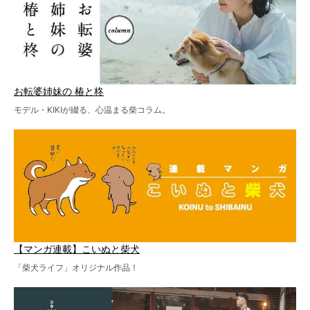
お転婆姉妹の 椿と柊
モデル・KIKIが綴る、心温まる柴コラム。
【マンガ連載】こいぬと柴犬
「柴犬ライフ」オリジナル作品！