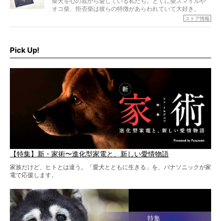
柴犬を心の底から愛している私たち。とくに柴スマイルや
オコ柴、拒否柴は彼らの特徴があらわれていて大好き。
でもちょっと待て…もうひとつ、忘れてはならない愛おしい
ストア情報
シーンがあったぞ。それは、背中を丸めて“ウンチなう”の姿
だ。
そこで私たち柴犬ライフは、ドッグブランド「PEGION（ペ
ギオン）」とコラボしてオリジナルの柴グッズを製作！
Pick Up!
柴犬と暮らす人もそうでない人も、とにかく柴犬を愛して
やまない皆さまへ。とんでもない柴グッズが爆誕です！
【特集】新・家術〜進化型家電と、新しい愛情物語
家族だけど、ヒトとは違う。「愛犬とともに生きる」を、パナソニックが家
電で応援します。