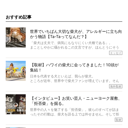
おすすめ記事
世界でいちばん大切な柴犬が、アレルギーに立ち向
かう物語【Ta-Taってなんだ？】
「柴犬は丈夫で、病気にもなりにくい犬種である」。
まことしやかに囁かれるこの文言ですが、ほんとうにそう
でしょうか？
エッセイ
もちろん、犬種としての完成度がとてつもなく高い柴犬だ
から、そういった側面はあります。
【取材】ハワイの柴犬に会ってきました！10頭が
でも、いざそれぞれの個体を見ていくと、丈夫で病気にも
集結！
なりにくい、とは言えないような気もするのです。
実際に「病気にならない」などということはないし、飼い
日本を代表する犬といえば、我らが柴犬。
主はそのためにやるべきことがある。
ところが近年、世界中で柴犬ファンが増えています。そん
今回は、柴犬に関わる方たちすべてに読んで欲しい、ある
な中「柴犬ライフ」が目をつけたのは、南の楽園ハワイ。
海外取材
柴犬とその家族のお話。
柴犬オーナーが多く、定期的にオフ会まで開催されている
ご本人からのレポートは、愛情たっぷりで示唆に富んだ物
とか。
語でした。
【インタビュー】お笑い芸人・ニューヨーク屋敷、
そんな噂を聞きつけ、今回はハワイの柴犬たちを取材して
「拒否柴」を掘る。
きました！
※文章はご本人の了承を得て編集しています
世界中の人々を魅了する「拒否柴」。彼らのすべてが詰ま
※画像はすべてイメージです
ったその行動は、柴犬を語る上では外せません。そして拒
※この記事は個人の感想であり、効果・効能を示すものではありません
否柴がここまで話題になるのは、“映える”ことも理由のひと
取材
つ。
では…拒否柴を「版画」にしてみたら、どんな作品ができあ