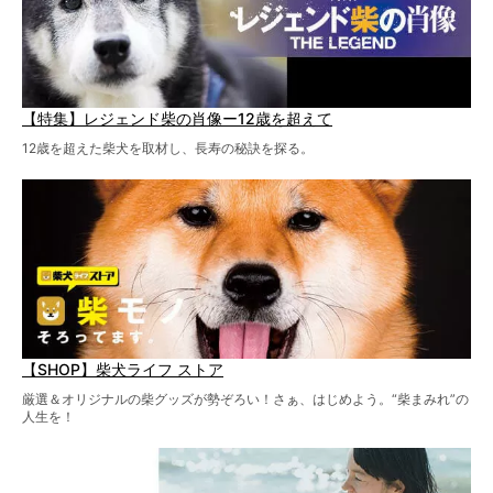
【特集】レジェンド柴の肖像ー12歳を超えて
12歳を超えた柴犬を取材し、長寿の秘訣を探る。
【SHOP】柴犬ライフ ストア
厳選＆オリジナルの柴グッズが勢ぞろい！さぁ、はじめよう。“柴まみれ”の
人生を！