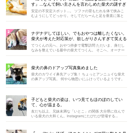
す』…なんて飼い主さんを言わしめた柴犬の謎すぎ
る寝相がコチラです。
安定の不安定スポット…。 ソファの背もたれを体で挟みこ
むようにしてどっかり。そしてだらーんと足を垂直に落と
して...
ナデナデしてほしい、でもおやつは離したくない。
柴犬が考えた対応策が、欲しがりさんすぎて笑える
【動画】
てつくんの元へ、おやつ持参で電撃訪問 ただいま、身だし
なみを整えている最中の柴犬てつくん。 そこへ、オーナー
さ...
柴犬の鼻のドアップ写真集めました
柴犬のカワイイ鼻先アップ集！ ちょっとアンニュイな柴犬
の鼻アップ写真。 何やら物思いにふけっているようです。
ま...
子どもと柴犬の姿は、いつ見てもほのぼのしてい
て、心が温まる。
友だち以上、兄妹未満な「いとこ」の関係 大分県に住んで
いる柴犬の大和くん。Instagramにたびたび登場する...