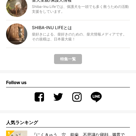
Shiba-Inu Lifeでは、保護犬を一頭でも多く救うための活動
支援をしています。
SHIBA-INU LIFEとは
柴好きによる、柴好きのための、柴犬情報メディアです。
その規模は、日本最大級！
特集一覧
Follow us
人気ランキング
『にくきゅう、穴、前歯、不思議な寝顔…満貫で