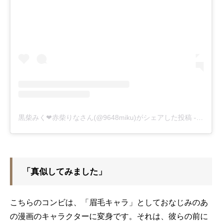
黒柴みく❤︎赤柴りなさん(@9648miku)がシェアした投稿
-
2018
「真似してみました」
こちらのコンビは、「眉毛キャラ」としておなじみのあ
の漫画のキャラクターに変身です。それは、彼らの前に