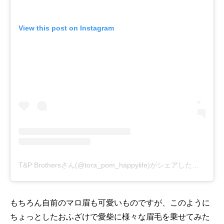
View this post on Instagram
T&P Brothersさん(@tora_pom_happylife)がシェアした投稿
-
20
もちろん自前のマロ眉も可愛いものですが、このように
ちょっとしたおふざけで愛柴に様々な眉毛を乗せてみた