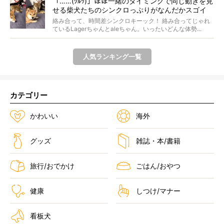
「……(ｸﾙｯ)」ほぼ一緒のタイミングで同じ動きを見
せる柴犬たちのシンクロっぷりがなんだかスゴイ
絡み合って、時間差シンクロキーック！ 絡み合ってじゃれ
ているLagerちゃんとaleちゃん。いったいどんな体勢...
人気ランキング一覧
カテゴリー
かわいい
海外
グッズ
雑誌・本/書籍
旅行/おでかけ
ごはん/おやつ
健康
しつけ/マナー
看板犬