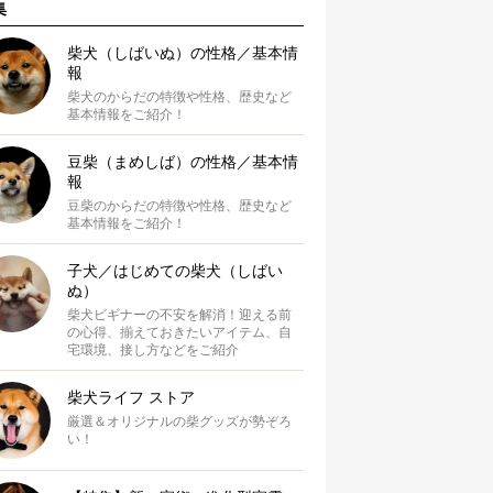
集
柴犬（しばいぬ）の性格／基本情
報
柴犬のからだの特徴や性格、歴史など
基本情報をご紹介！
豆柴（まめしば）の性格／基本情
報
豆柴のからだの特徴や性格、歴史など
基本情報をご紹介！
子犬／はじめての柴犬（しばい
ぬ）
柴犬ビギナーの不安を解消！迎える前
の心得、揃えておきたいアイテム、自
宅環境、接し方などをご紹介
柴犬ライフ ストア
厳選＆オリジナルの柴グッズが勢ぞろ
い！