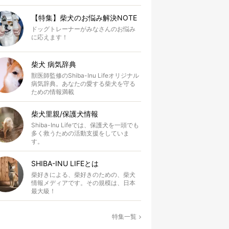
【特集】柴犬のお悩み解決NOTE
ドッグトレーナーがみなさんのお悩み
に応えます！
柴犬 病気辞典
獣医師監修のShiba-Inu Lifeオリジナル
病気辞典。あなたの愛する柴犬を守る
ための情報満載
柴犬里親/保護犬情報
Shiba-Inu Lifeでは、保護犬を一頭でも
多く救うための活動支援をしていま
す。
SHIBA-INU LIFEとは
柴好きによる、柴好きのための、柴犬
情報メディアです。その規模は、日本
最大級！
特集一覧