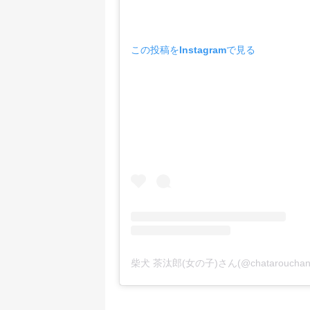
この投稿をInstagramで見る
柴犬 茶汰郎(女の子)さん(@chatarouc