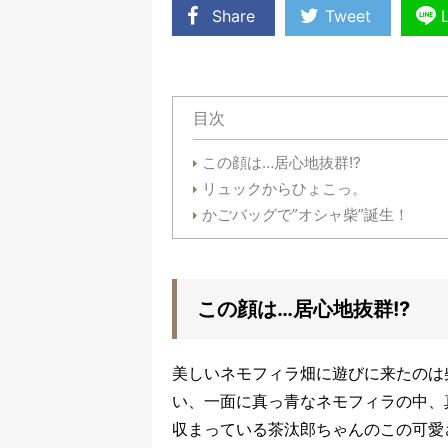
Share
Tweet
目次
この顔は…居心地抜群!?
リュックからひょこっ。
かごバッグで”オシャ柴”誕生！
この顔は…居心地抜群!?
美しいネモフィラ畑に遊びに来たのは
い、一面に真っ青なネモフィラの中、
収まっている茶汰郎ちゃんのこの可愛