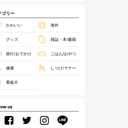
テゴリー
かわいい
海外
グッズ
雑誌・本/書籍
旅行/おでかけ
ごはん/おやつ
健康
しつけ/マナー
看板犬
low us