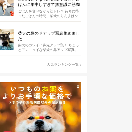
はんに集中しすぎて無意識に筋肉
を喜ばせている柴犬にじわる【動
ごはんを食べながら筋トレ？ 待ちに待
画】
ったごはんの時間。柴犬のらんまはソ
ワソワと落ち着かず、歩き回っていま
す。き...
柴犬の鼻のドアップ写真集めまし
た
柴犬のカワイイ鼻先アップ集！ ちょっ
とアンニュイな柴犬の鼻アップ写真。
何やら物思いにふけっているようで
す。ま...
人気ランキング一覧