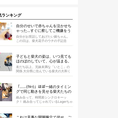
気ランキング
自分のせいで赤ちゃんを泣かせち
ゃった…すぐに察してご機嫌をう
かがう柴犬の優しさが泣ける【動
自分がお世話してあげたい娘ちゃん。
画】
この日は、柴犬花子のウチの子記念
日。ということで、オーナーさんはご
ちそうを...
子どもと柴犬の姿は、いつ見ても
ほのぼのしていて、心が温まる。
友だち以上、兄妹未満な「いとこ」の
関係 大分県に住んでいる柴犬の大和く
ん。Instagramにたびたび登場する...
「……(ｸﾙｯ)」ほぼ一緒のタイミン
グで同じ動きを見せる柴犬たちの
シンクロっぷりがなんだかスゴイ
絡み合って、時間差シンクロキーッ
ク！ 絡み合ってじゃれているLagerちゃ
んとaleちゃん。いったいどんな体勢...
これは見事な開脚腕立て伏せ。ご