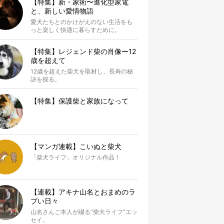
【特集】新・家術〜進化型家電
と、新しい愛情物語
愛犬たちとのかけがえのない生活をも
っと楽しく快適に暮らすために。
【特集】レジェンド柴の肖像ー12
歳を超えて
12歳を超えた柴犬を取材し、長寿の秘
訣を探る。
【特集】保護柴と家族になって
【マンガ連載】こいぬと柴犬
「柴犬ライフ」オリジナル作品！
【連載】アキナ山名とおまめのラ
ブい日々
山名さんご本人が綴る“柴犬ライフ”エッ
セイ。