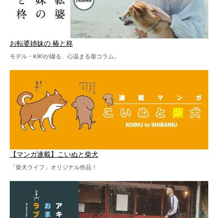
お転婆姉妹の 椿と柊
モデル・KIKIが綴る、心温まる柴コラム。
【マンガ連載】こいぬと柴犬
「柴犬ライフ」オリジナル作品！