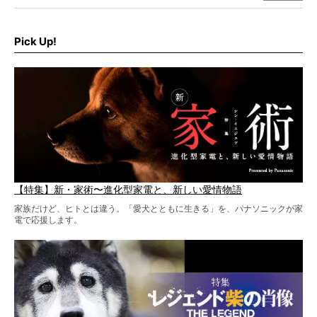
シーンがあったぞ。それは、背中を丸めて“ウンチなう”の姿
だ。
そこで私たち柴犬ライフは、ドッグブランド「PEGION（ペ
ギオン）」とコラボしてオリジナルの柴グッズを製作！
Pick Up!
柴犬と暮らす人もそうでない人も、とにかく柴犬を愛して
やまない皆さまへ。とんでもない柴グッズが爆誕です！
【特集】新・家術〜進化型家電と、新しい愛情物語
家族だけど、ヒトとは違う。「愛犬とともに生きる」を、パナソニックが家
電で応援します。