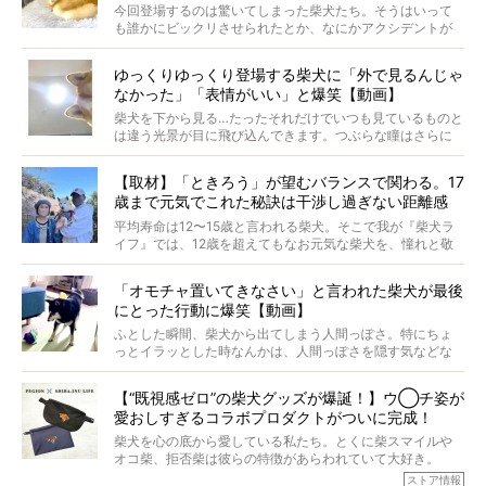
屋敷裕政さんに、拒否柴を掘っていただきました！ イン
今回登場するのは驚いてしまった柴犬たち。そうはいって
タビューと合わせてご覧ください。
も誰かにビックリさせられたとか、なにかアクシデントが
起きたとか、そういうことが原因ではありません。全ての
原因は彼ら自身にあったのです…！
ゆっくりゆっくり登場する柴犬に「外で見るんじゃ
なかった」「表情がいい」と爆笑【動画】
柴犬を下から見る…たったそれだけでいつも見ているものと
は違う光景が目に飛び込んできます。つぶらな瞳はさらに
つぶらに見え、モフモフのお顔はさらにモフモフに見えま
す。これはクセになる…！
【取材】「ときろう」が望むバランスで関わる。17
歳まで元気でこれた秘訣は干渉し過ぎない距離感
#38ときろう
平均寿命は12〜15歳と言われる柴犬。そこで我が『柴犬ラ
イフ』では、12歳を超えてもなお元気な柴犬を、憧れと敬
意を込めて“レジェンド柴”と呼んでいます。 この特集で
は、レジェンド柴たちのライフスタイルや食生活などにフ
「オモチャ置いてきなさい」と言われた柴犬が最後
ォーカスし、その元気の秘訣や、老犬と暮らすうえで大切
にとった行動に爆笑【動画】
だと思うことを、オーナーさんに語っていただきます。今
回登場してくれたのは、17歳のときろうくん。小さい頃か
ふとした瞬間、柴犬から出てしまう人間っぽさ。特にちょ
ら食が細かったため、何でも食べさせてきたということで
っとイラッとした時なんかは、人間っぽさを隠す気などな
すが、そんなときろうくんの長寿の秘訣とは。
いように見えます。もしかして本当の本当は、中身は人間
なんじゃ…？
【“既視感ゼロ”の柴犬グッズが爆誕！】ウ◯チ姿が
愛おしすぎるコラボプロダクトがついに完成！
柴犬を心の底から愛している私たち。とくに柴スマイルや
オコ柴、拒否柴は彼らの特徴があらわれていて大好き。
でもちょっと待て…もうひとつ、忘れてはならない愛おしい
ストア情報