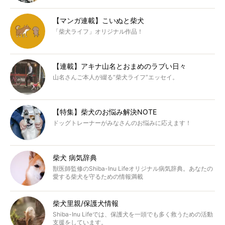
【マンガ連載】こいぬと柴犬
「柴犬ライフ」オリジナル作品！
【連載】アキナ山名とおまめのラブい日々
山名さんご本人が綴る“柴犬ライフ”エッセイ。
【特集】柴犬のお悩み解決NOTE
ドッグトレーナーがみなさんのお悩みに応えます！
柴犬 病気辞典
獣医師監修のShiba-Inu Lifeオリジナル病気辞典。あなたの
愛する柴犬を守るための情報満載
柴犬里親/保護犬情報
Shiba-Inu Lifeでは、保護犬を一頭でも多く救うための活動
支援をしています。