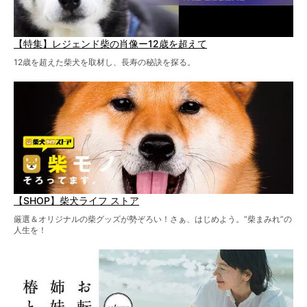
【特集】レジェンド柴の肖像ー12歳を超えて
12歳を超えた柴犬を取材し、長寿の秘訣を探る。
【SHOP】柴犬ライフ ストア
厳選＆オリジナルの柴グッズが勢ぞろい！さぁ、はじめよう。“柴まみれ”の
人生を！