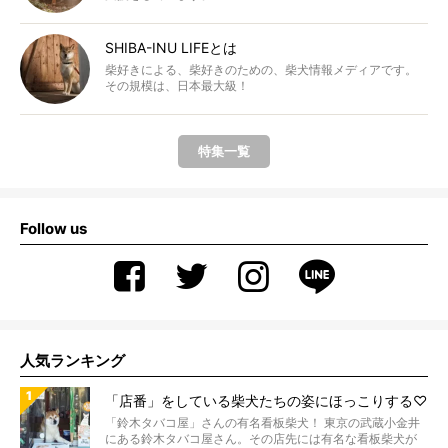
SHIBA-INU LIFEとは
柴好きによる、柴好きのための、柴犬情報メディアです。
その規模は、日本最大級！
特集一覧
Follow us
人気ランキング
「店番」をしている柴犬たちの姿にほっこりする♡
「鈴木タバコ屋」さんの有名看板柴犬！ 東京の武蔵小金井
にある鈴木タバコ屋さん。その店先には有名な看板柴犬が