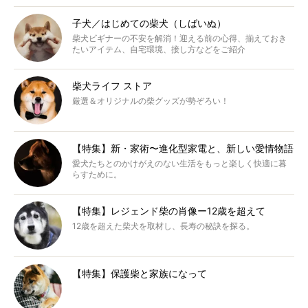
子犬／はじめての柴犬（しばいぬ）
柴犬ビギナーの不安を解消！迎える前の心得、揃えておき
たいアイテム、自宅環境、接し方などをご紹介
柴犬ライフ ストア
厳選＆オリジナルの柴グッズが勢ぞろい！
【特集】新・家術〜進化型家電と、新しい愛情物語
愛犬たちとのかけがえのない生活をもっと楽しく快適に暮
らすために。
【特集】レジェンド柴の肖像ー12歳を超えて
12歳を超えた柴犬を取材し、長寿の秘訣を探る。
【特集】保護柴と家族になって