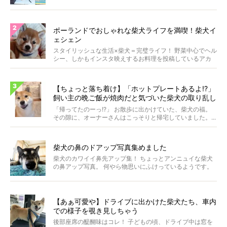
いま...
ポーランドでおしゃれな柴犬ライフを満喫！柴犬イ
ェシェン
スタイリッシュな生活×柴犬＝完璧ライフ！ 野菜中心でヘル
シー、しかもインスタ映えするお料理を投稿しているアカ
ウ...
【ちょっと落ち着け】「ホットプレートあるよ!?」
飼い主の晩ご飯が焼肉だと気づいた柴犬の取り乱し
具合に笑った【動画】
「帰ってたのーっ!?」 お散歩に出かけていた、柴犬の福。
その隙に、オーナーさんはこっそりと帰宅していました。...
柴犬の鼻のドアップ写真集めました
柴犬のカワイイ鼻先アップ集！ ちょっとアンニュイな柴犬
の鼻アップ写真。 何やら物思いにふけっているようです。
ま...
【あぁ可愛や】ドライブに出かけた柴犬たち、車内
での様子を覗き見しちゃう
後部座席の醍醐味はコレ！ 子どもの頃、ドライブ中は窓を