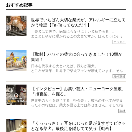
おすすめ記事
世界でいちばん大切な柴犬が、アレルギーに立ち向
かう物語【Ta-Taってなんだ？】
「柴犬は丈夫で、病気にもなりにくい犬種である」。
まことしやかに囁かれるこの文言ですが、ほんとうにそう
でしょうか？
エッセイ
もちろん、犬種としての完成度がとてつもなく高い柴犬だ
から、そういった側面はあります。
【取材】ハワイの柴犬に会ってきました！10頭が
でも、いざそれぞれの個体を見ていくと、丈夫で病気にも
集結！
なりにくい、とは言えないような気もするのです。
実際に「病気にならない」などということはないし、飼い
日本を代表する犬といえば、我らが柴犬。
主はそのためにやるべきことがある。
ところが近年、世界中で柴犬ファンが増えています。そん
今回は、柴犬に関わる方たちすべてに読んで欲しい、ある
な中「柴犬ライフ」が目をつけたのは、南の楽園ハワイ。
海外取材
柴犬とその家族のお話。
柴犬オーナーが多く、定期的にオフ会まで開催されている
ご本人からのレポートは、愛情たっぷりで示唆に富んだ物
とか。
語でした。
【インタビュー】お笑い芸人・ニューヨーク屋敷、
そんな噂を聞きつけ、今回はハワイの柴犬たちを取材して
「拒否柴」を掘る。
きました！
※文章はご本人の了承を得て編集しています
世界中の人々を魅了する「拒否柴」。彼らのすべてが詰ま
※画像はすべてイメージです
ったその行動は、柴犬を語る上では外せません。そして拒
※この記事は個人の感想であり、効果・効能を示すものではありません
否柴がここまで話題になるのは、“映える”ことも理由のひと
取材
つ。
では…拒否柴を「版画」にしてみたら、どんな作品ができあ
「くっっっさ！」耳をほじった足が臭すぎてビクッ
がるのでしょうか。
となる柴犬。最後足を隠してて笑う【動画】
最近版画製作を始めた、お笑いコンビ「ニューヨーク」の