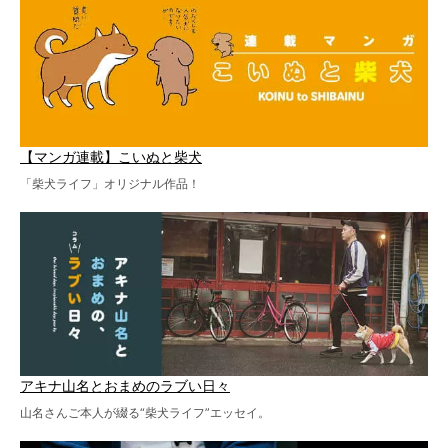
【マンガ連載】こいぬと柴犬
「柴犬ライフ」オリジナル作品！
アキナ山名とおまめのラブい日々
山名さんご本人が綴る“柴犬ライフ”エッセイ。