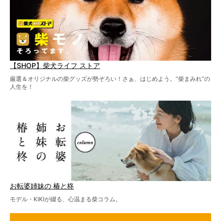
【SHOP】柴犬ライフ ストア
厳選＆オリジナルの柴グッズが勢ぞろい！さぁ、はじめよう。“柴まみれ”の
人生を！
お転婆姉妹の 椿と柊
モデル・KIKIが綴る、心温まる柴コラム。