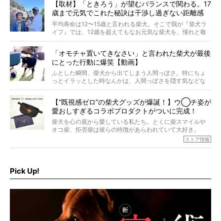
【取材】「ときろう」が望むバランスで関わる。17
歳まで元気でこれた秘訣は干渉し過ぎない距離感
#38ときろう
平均寿命は12〜15歳と言われる柴犬。そこで我が『柴犬ラ
イフ』では、12歳を超えてもなお元気な柴犬を、憧れと敬
意を込めて“レジェンド柴”と呼んでいます。 この特集で
は、レジェンド柴たちのライフスタイルや食生活などにフ
「オモチャ置いてきなさい」と言われた柴犬が最後
ォーカスし、その元気の秘訣や、老犬と暮らすうえで大切
にとった行動に爆笑【動画】
だと思うことを、オーナーさんに語っていただきます。今
回登場してくれたのは、17歳のときろうくん。小さい頃か
ふとした瞬間、柴犬から出てしまう人間っぽさ。特にちょ
ら食が細かったため、何でも食べさせてきたということで
っとイラッとした時なんかは、人間っぽさを隠す気などな
すが、そんなときろうくんの長寿の秘訣とは。
いように見えます。もしかして本当の本当は、中身は人間
なんじゃ…？
【“既視感ゼロ”の柴犬グッズが爆誕！】ウ◯チ姿が
愛おしすぎるコラボプロダクトがついに完成！
柴犬を心の底から愛している私たち。とくに柴スマイルや
オコ柴、拒否柴は彼らの特徴があらわれていて大好き。
でもちょっと待て…もうひとつ、忘れてはならない愛おしい
ストア情報
シーンがあったぞ。それは、背中を丸めて“ウンチなう”の姿
だ。
そこで私たち柴犬ライフは、ドッグブランド「PEGION（ペ
ギオン）」とコラボしてオリジナルの柴グッズを製作！
Pick Up!
柴犬と暮らす人もそうでない人も、とにかく柴犬を愛して
やまない皆さまへ。とんでもない柴グッズが爆誕です！