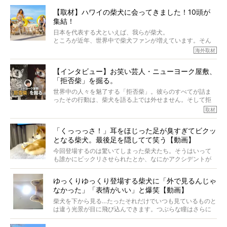
から、そういった側面はあります。
【取材】ハワイの柴犬に会ってきました！10頭が
でも、いざそれぞれの個体を見ていくと、丈夫で病気にも
集結！
なりにくい、とは言えないような気もするのです。
実際に「病気にならない」などということはないし、飼い
日本を代表する犬といえば、我らが柴犬。
主はそのためにやるべきことがある。
ところが近年、世界中で柴犬ファンが増えています。そん
今回は、柴犬に関わる方たちすべてに読んで欲しい、ある
な中「柴犬ライフ」が目をつけたのは、南の楽園ハワイ。
海外取材
柴犬とその家族のお話。
柴犬オーナーが多く、定期的にオフ会まで開催されている
ご本人からのレポートは、愛情たっぷりで示唆に富んだ物
とか。
語でした。
【インタビュー】お笑い芸人・ニューヨーク屋敷、
そんな噂を聞きつけ、今回はハワイの柴犬たちを取材して
「拒否柴」を掘る。
きました！
※文章はご本人の了承を得て編集しています
世界中の人々を魅了する「拒否柴」。彼らのすべてが詰ま
※画像はすべてイメージです
ったその行動は、柴犬を語る上では外せません。そして拒
※この記事は個人の感想であり、効果・効能を示すものではありません
否柴がここまで話題になるのは、“映える”ことも理由のひと
取材
つ。
では…拒否柴を「版画」にしてみたら、どんな作品ができあ
「くっっっさ！」耳をほじった足が臭すぎてビクッ
がるのでしょうか。
となる柴犬。最後足を隠してて笑う【動画】
最近版画製作を始めた、お笑いコンビ「ニューヨーク」の
屋敷裕政さんに、拒否柴を掘っていただきました！ イン
今回登場するのは驚いてしまった柴犬たち。そうはいって
タビューと合わせてご覧ください。
も誰かにビックリさせられたとか、なにかアクシデントが
起きたとか、そういうことが原因ではありません。全ての
原因は彼ら自身にあったのです…！
ゆっくりゆっくり登場する柴犬に「外で見るんじゃ
なかった」「表情がいい」と爆笑【動画】
柴犬を下から見る…たったそれだけでいつも見ているものと
は違う光景が目に飛び込んできます。つぶらな瞳はさらに
つぶらに見え、モフモフのお顔はさらにモフモフに見えま
す。これはクセになる…！