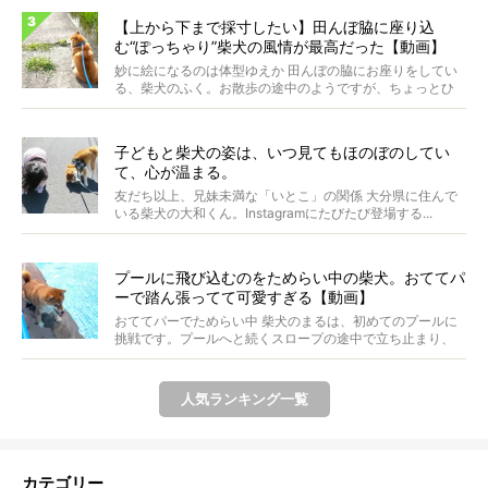
【上から下まで採寸したい】田んぼ脇に座り込
む“ぽっちゃり”柴犬の風情が最高だった【動画】
妙に絵になるのは体型ゆえか 田んぼの脇にお座りをしてい
る、柴犬のふく。お散歩の途中のようですが、ちょっとひ
と休...
子どもと柴犬の姿は、いつ見てもほのぼのしてい
て、心が温まる。
友だち以上、兄妹未満な「いとこ」の関係 大分県に住んで
いる柴犬の大和くん。Instagramにたびたび登場する...
プールに飛び込むのをためらい中の柴犬。おててパ
ーで踏ん張ってて可愛すぎる【動画】
おててパーでためらい中 柴犬のまるは、初めてのプールに
挑戦です。プールへと続くスロープの途中で立ち止まり、
前足...
人気ランキング一覧
カテゴリー