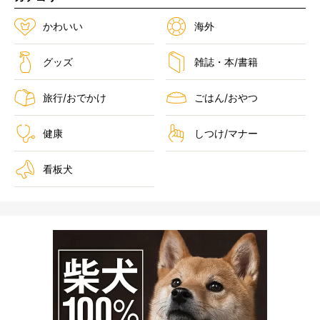
かわいい
海外
グッズ
雑誌・本/書籍
旅行/おでかけ
ごはん/おやつ
健康
しつけ/マナー
看板犬