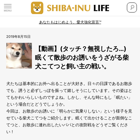
あなたもはじめよう、愛犬強化宣言™
2019年8月15日
【動画】(タッチ？無視したろ…)
眠くて散歩のお誘いをうざがる柴
犬こてつと飼い主の戦い。
犬たちは基本的にお外へ出ることが大好き。日々の日課であるお散歩
でも、誘うと必ずしっぽを振って嬉しそうにしています。その姿はと
てもかわいらしいものですよね。しかし、そんな時にもし「眠たい」
という場合だとどうでしょうか。
今回は、お散歩のお誘いに「明らかに気乗りしない」という様子を見
せている柴犬こてつをご紹介します。眠くて出かけることが面倒なこ
てつと、お散歩に連れ出したいパパとの攻防戦をどうぞご覧くださ
い！