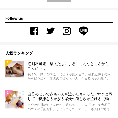
Follow us
人気ランキング
絶叫不可避！柴犬たちによる「こんなところから、
こんにちは！」
親子で「障子の向こうには何が見える？」 破れた障子の穴
から顔を出す、柴犬のこばんちゃん・たまるちゃん親子。
親子...
自分のせいで赤ちゃんを泣かせちゃった…すぐに察
してご機嫌をうかがう柴犬の優しさが泣ける【動
画】
自分がお世話してあげたい娘ちゃん。 この日は、柴犬花子
のウチの子記念日。ということで、オーナーさんはごちそ
うを...