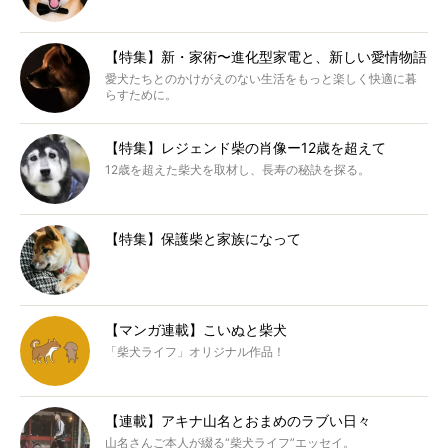
【特集】新・家術〜進化型家電と、新しい愛情物語
愛犬たちとのかけがえのない生活をもっと楽しく快適に暮
らすために。
【特集】レジェンド柴の肖像ー12歳を超えて
12歳を超えた柴犬を取材し、長寿の秘訣を探る。
【特集】保護柴と家族になって
【マンガ連載】こいぬと柴犬
「柴犬ライフ」オリジナル作品！
【連載】アキナ山名とおまめのラブい日々
山名さんご本人が綴る“柴犬ライフ”エッセイ。