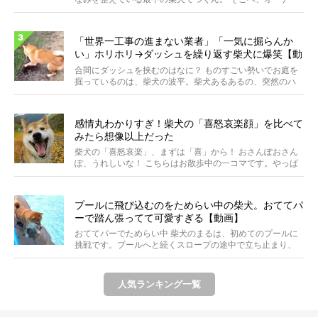
さ...
「世界一工事の進まない業者」「一気に掘らんか
い」ホリホリ→ダッシュを繰り返す柴犬に爆笑【動
画】
合間にダッシュを挟むのはなに？ ものすごい勢いでお庭を
掘っているのは、柴犬の波平。柴犬あるあるの、突然のハ
イテ...
感情丸わかりすぎ！柴犬の「喜怒哀楽顔」を比べて
みたら想像以上だった
柴犬の「喜怒哀楽」、まずは「喜」から！ おさんぽおさん
ぽ、うれしいな！ こちらはお散歩中の一コマです。やっぱ
り...
プールに飛び込むのをためらい中の柴犬。おててパ
ーで踏ん張ってて可愛すぎる【動画】
おててパーでためらい中 柴犬のまるは、初めてのプールに
挑戦です。プールへと続くスロープの途中で立ち止まり、
前足...
人気ランキング一覧