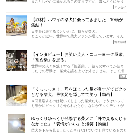
まことしやかに囁かれるこの文言ですが、ほんとうにそう
でしょうか？
エッセイ
もちろん、犬種としての完成度がとてつもなく高い柴犬だ
から、そういった側面はあります。
【取材】ハワイの柴犬に会ってきました！10頭が
でも、いざそれぞれの個体を見ていくと、丈夫で病気にも
集結！
なりにくい、とは言えないような気もするのです。
実際に「病気にならない」などということはないし、飼い
日本を代表する犬といえば、我らが柴犬。
主はそのためにやるべきことがある。
ところが近年、世界中で柴犬ファンが増えています。そん
今回は、柴犬に関わる方たちすべてに読んで欲しい、ある
な中「柴犬ライフ」が目をつけたのは、南の楽園ハワイ。
海外取材
柴犬とその家族のお話。
柴犬オーナーが多く、定期的にオフ会まで開催されている
ご本人からのレポートは、愛情たっぷりで示唆に富んだ物
とか。
語でした。
【インタビュー】お笑い芸人・ニューヨーク屋敷、
そんな噂を聞きつけ、今回はハワイの柴犬たちを取材して
「拒否柴」を掘る。
きました！
※文章はご本人の了承を得て編集しています
世界中の人々を魅了する「拒否柴」。彼らのすべてが詰ま
※画像はすべてイメージです
ったその行動は、柴犬を語る上では外せません。そして拒
※この記事は個人の感想であり、効果・効能を示すものではありません
否柴がここまで話題になるのは、“映える”ことも理由のひと
取材
つ。
では…拒否柴を「版画」にしてみたら、どんな作品ができあ
「くっっっさ！」耳をほじった足が臭すぎてビクッ
がるのでしょうか。
となる柴犬。最後足を隠してて笑う【動画】
最近版画製作を始めた、お笑いコンビ「ニューヨーク」の
屋敷裕政さんに、拒否柴を掘っていただきました！ イン
今回登場するのは驚いてしまった柴犬たち。そうはいって
タビューと合わせてご覧ください。
も誰かにビックリさせられたとか、なにかアクシデントが
起きたとか、そういうことが原因ではありません。全ての
原因は彼ら自身にあったのです…！
ゆっくりゆっくり登場する柴犬に「外で見るんじゃ
なかった」「表情がいい」と爆笑【動画】
柴犬を下から見る…たったそれだけでいつも見ているものと