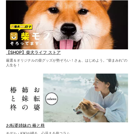
【SHOP】柴犬ライフ ストア
厳選＆オリジナルの柴グッズが勢ぞろい！さぁ、はじめよう。“柴まみれ”の
人生を！
お転婆姉妹の 椿と柊
モデル・KIKIが綴る、心温まる柴コラム。