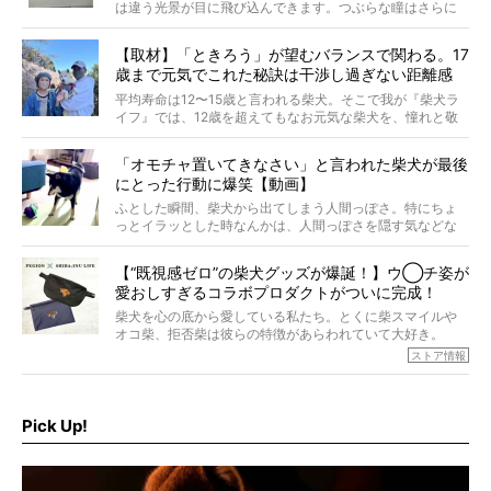
は違う光景が目に飛び込んできます。つぶらな瞳はさらに
つぶらに見え、モフモフのお顔はさらにモフモフに見えま
す。これはクセになる…！
【取材】「ときろう」が望むバランスで関わる。17
歳まで元気でこれた秘訣は干渉し過ぎない距離感
#38ときろう
平均寿命は12〜15歳と言われる柴犬。そこで我が『柴犬ラ
イフ』では、12歳を超えてもなお元気な柴犬を、憧れと敬
意を込めて“レジェンド柴”と呼んでいます。 この特集で
は、レジェンド柴たちのライフスタイルや食生活などにフ
「オモチャ置いてきなさい」と言われた柴犬が最後
ォーカスし、その元気の秘訣や、老犬と暮らすうえで大切
にとった行動に爆笑【動画】
だと思うことを、オーナーさんに語っていただきます。今
回登場してくれたのは、17歳のときろうくん。小さい頃か
ふとした瞬間、柴犬から出てしまう人間っぽさ。特にちょ
ら食が細かったため、何でも食べさせてきたということで
っとイラッとした時なんかは、人間っぽさを隠す気などな
すが、そんなときろうくんの長寿の秘訣とは。
いように見えます。もしかして本当の本当は、中身は人間
なんじゃ…？
【“既視感ゼロ”の柴犬グッズが爆誕！】ウ◯チ姿が
愛おしすぎるコラボプロダクトがついに完成！
柴犬を心の底から愛している私たち。とくに柴スマイルや
オコ柴、拒否柴は彼らの特徴があらわれていて大好き。
でもちょっと待て…もうひとつ、忘れてはならない愛おしい
ストア情報
シーンがあったぞ。それは、背中を丸めて“ウンチなう”の姿
だ。
そこで私たち柴犬ライフは、ドッグブランド「PEGION（ペ
ギオン）」とコラボしてオリジナルの柴グッズを製作！
Pick Up!
柴犬と暮らす人もそうでない人も、とにかく柴犬を愛して
やまない皆さまへ。とんでもない柴グッズが爆誕です！