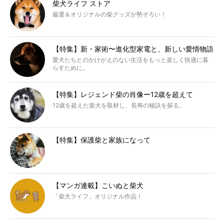
柴犬ライフ ストア
厳選＆オリジナルの柴グッズが勢ぞろい！
【特集】新・家術〜進化型家電と、新しい愛情物語
愛犬たちとのかけがえのない生活をもっと楽しく快適に暮
らすために。
【特集】レジェンド柴の肖像ー12歳を超えて
12歳を超えた柴犬を取材し、長寿の秘訣を探る。
【特集】保護柴と家族になって
【マンガ連載】こいぬと柴犬
「柴犬ライフ」オリジナル作品！