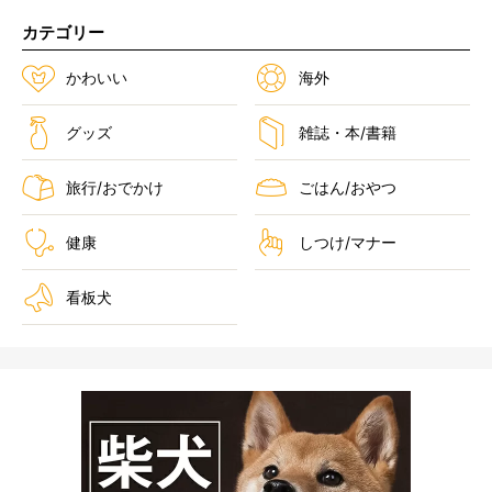
カテゴリー
かわいい
海外
グッズ
雑誌・本/書籍
旅行/おでかけ
ごはん/おやつ
健康
しつけ/マナー
看板犬