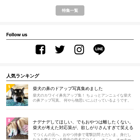
特集一覧
Follow us
人気ランキング
柴犬の鼻のドアップ写真集めました
柴犬のカワイイ鼻先アップ集！ ちょっとアンニュイな柴犬
の鼻アップ写真。 何やら物思いにふけっているようです。
ま...
ナデナデしてほしい、でもおやつは離したくない。
柴犬が考えた対応策が、欲しがりさんすぎて笑える
【動画】
てつくんの元へ、おやつ持参で電撃訪問 ただいま、身だし
なみを整えている最中の柴犬てつくん。 そこへ、オーナー