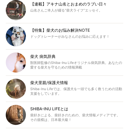
【連載】アキナ山名とおまめのラブい日々
山名さんご本人が綴る“柴犬ライフ”エッセイ。
【特集】柴犬のお悩み解決NOTE
ドッグトレーナーがみなさんのお悩みに応えます！
柴犬 病気辞典
獣医師監修のShiba-Inu Lifeオリジナル病気辞典。あなたの
愛する柴犬を守るための情報満載
柴犬里親/保護犬情報
Shiba-Inu Lifeでは、保護犬を一頭でも多く救うための活動
支援をしています。
SHIBA-INU LIFEとは
柴好きによる、柴好きのための、柴犬情報メディアです。
その規模は、日本最大級！