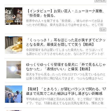
海外取材
柴犬とその家族のお話。
柴犬オーナーが多く、定期的にオフ会まで開催されている
ご本人からのレポートは、愛情たっぷりで示唆に富んだ物
とか。
語でした。
【インタビュー】お笑い芸人・ニューヨーク屋敷、
そんな噂を聞きつけ、今回はハワイの柴犬たちを取材して
「拒否柴」を掘る。
きました！
※文章はご本人の了承を得て編集しています
世界中の人々を魅了する「拒否柴」。彼らのすべてが詰ま
※画像はすべてイメージです
ったその行動は、柴犬を語る上では外せません。そして拒
※この記事は個人の感想であり、効果・効能を示すものではありません
否柴がここまで話題になるのは、“映える”ことも理由のひと
取材
つ。
では…拒否柴を「版画」にしてみたら、どんな作品ができあ
「くっっっさ！」耳をほじった足が臭すぎてビクッ
がるのでしょうか。
となる柴犬。最後足を隠してて笑う【動画】
最近版画製作を始めた、お笑いコンビ「ニューヨーク」の
屋敷裕政さんに、拒否柴を掘っていただきました！ イン
今回登場するのは驚いてしまった柴犬たち。そうはいって
タビューと合わせてご覧ください。
も誰かにビックリさせられたとか、なにかアクシデントが
起きたとか、そういうことが原因ではありません。全ての
原因は彼ら自身にあったのです…！
ゆっくりゆっくり登場する柴犬に「外で見るんじゃ
なかった」「表情がいい」と爆笑【動画】
柴犬を下から見る…たったそれだけでいつも見ているものと
は違う光景が目に飛び込んできます。つぶらな瞳はさらに
つぶらに見え、モフモフのお顔はさらにモフモフに見えま
す。これはクセになる…！
【取材】「ときろう」が望むバランスで関わる。17
歳まで元気でこれた秘訣は干渉し過ぎない距離感
#38ときろう
平均寿命は12〜15歳と言われる柴犬。そこで我が『柴犬ラ
イフ』では、12歳を超えてもなお元気な柴犬を、憧れと敬
意を込めて“レジェンド柴”と呼んでいます。 この特集で
は、レジェンド柴たちのライフスタイルや食生活などにフ