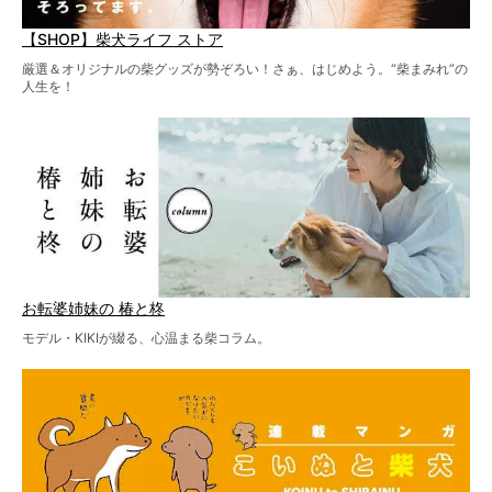
【SHOP】柴犬ライフ ストア
厳選＆オリジナルの柴グッズが勢ぞろい！さぁ、はじめよう。“柴まみれ”の
人生を！
お転婆姉妹の 椿と柊
モデル・KIKIが綴る、心温まる柴コラム。