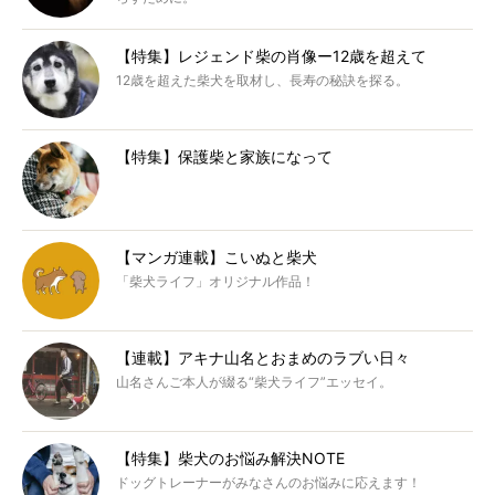
【特集】レジェンド柴の肖像ー12歳を超えて
12歳を超えた柴犬を取材し、長寿の秘訣を探る。
【特集】保護柴と家族になって
【マンガ連載】こいぬと柴犬
「柴犬ライフ」オリジナル作品！
【連載】アキナ山名とおまめのラブい日々
山名さんご本人が綴る“柴犬ライフ”エッセイ。
【特集】柴犬のお悩み解決NOTE
ドッグトレーナーがみなさんのお悩みに応えます！