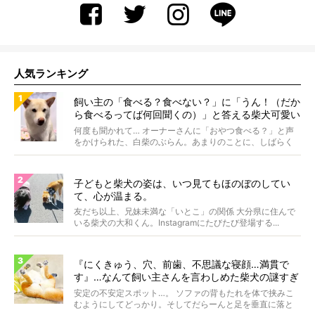
人気ランキング
飼い主の「食べる？食べない？」に「うん！（だか
ら食べるってば何回聞くの）」と答える柴犬可愛い
【動画】
何度も聞かれて… オーナーさんに「おやつ食べる？」と声
をかけられた、白柴のぶらん。あまりのことに、しばらく
フリ...
子どもと柴犬の姿は、いつ見てもほのぼのしてい
て、心が温まる。
友だち以上、兄妹未満な「いとこ」の関係 大分県に住んで
いる柴犬の大和くん。Instagramにたびたび登場する...
『にくきゅう、穴、前歯、不思議な寝顔…満貫で
す』…なんて飼い主さんを言わしめた柴犬の謎すぎ
る寝相がコチラです。
安定の不安定スポット…。 ソファの背もたれを体で挟みこ
むようにしてどっかり。そしてだらーんと足を垂直に落と