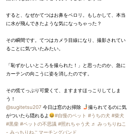
すると、なぜかてつはお鼻をペロリ。もしかして、本当
に水が飛んできたような気になっちゃった？
その瞬間です。てつはカメラ目線になり、撮影されてい
ることに気づいたみたい。
「恥ずかしいところを撮られた！」と思ったのか、急に
カーテンの向こうに姿を消したのです。
その慌てっぷり可愛くて、ますますほっこりしてしま
う！
@sugitetsu207
今日は窓のお掃除
撮られてるのに気
がついたら隠れるよ
#自慢のペット
#うちの犬
#柴犬
#黒柴
#ペットの不思議
#照れちゃう犬
♬ みっちりねこ
- みっちりねこマーチングバンド