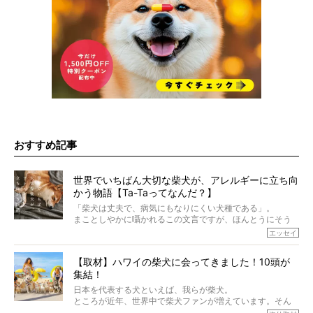
おすすめ記事
世界でいちばん大切な柴犬が、アレルギーに立ち向
かう物語【Ta-Taってなんだ？】
「柴犬は丈夫で、病気にもなりにくい犬種である」。
まことしやかに囁かれるこの文言ですが、ほんとうにそう
でしょうか？
エッセイ
もちろん、犬種としての完成度がとてつもなく高い柴犬だ
から、そういった側面はあります。
【取材】ハワイの柴犬に会ってきました！10頭が
でも、いざそれぞれの個体を見ていくと、丈夫で病気にも
集結！
なりにくい、とは言えないような気もするのです。
実際に「病気にならない」などということはないし、飼い
日本を代表する犬といえば、我らが柴犬。
主はそのためにやるべきことがある。
ところが近年、世界中で柴犬ファンが増えています。そん
今回は、柴犬に関わる方たちすべてに読んで欲しい、ある
な中「柴犬ライフ」が目をつけたのは、南の楽園ハワイ。