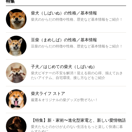
特集
柴犬（しばいぬ）の性格／基本情報
柴犬のからだの特徴や性格、歴史など基本情報をご紹介！
豆柴（まめしば）の性格／基本情報
豆柴のからだの特徴や性格、歴史など基本情報をご紹介！
子犬／はじめての柴犬（しばいぬ）
柴犬ビギナーの不安を解消！迎える前の心得、揃えておき
たいアイテム、自宅環境、接し方などをご紹介
柴犬ライフ ストア
厳選＆オリジナルの柴グッズが勢ぞろい！
【特集】新・家術〜進化型家電と、新しい愛情物語
愛犬たちとのかけがえのない生活をもっと楽しく快適に暮
らすために。