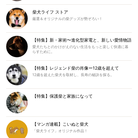
柴犬ライフ ストア
厳選＆オリジナルの柴グッズが勢ぞろい！
【特集】新・家術〜進化型家電と、新しい愛情物語
愛犬たちとのかけがえのない生活をもっと楽しく快適に暮
らすために。
【特集】レジェンド柴の肖像ー12歳を超えて
12歳を超えた柴犬を取材し、長寿の秘訣を探る。
【特集】保護柴と家族になって
【マンガ連載】こいぬと柴犬
「柴犬ライフ」オリジナル作品！