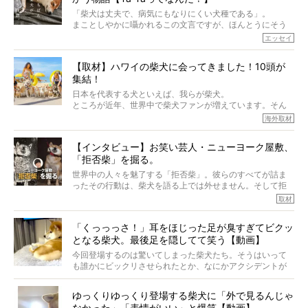
「柴犬は丈夫で、病気にもなりにくい犬種である」。
まことしやかに囁かれるこの文言ですが、ほんとうにそう
でしょうか？
エッセイ
もちろん、犬種としての完成度がとてつもなく高い柴犬だ
から、そういった側面はあります。
【取材】ハワイの柴犬に会ってきました！10頭が
でも、いざそれぞれの個体を見ていくと、丈夫で病気にも
集結！
なりにくい、とは言えないような気もするのです。
実際に「病気にならない」などということはないし、飼い
日本を代表する犬といえば、我らが柴犬。
主はそのためにやるべきことがある。
ところが近年、世界中で柴犬ファンが増えています。そん
今回は、柴犬に関わる方たちすべてに読んで欲しい、ある
な中「柴犬ライフ」が目をつけたのは、南の楽園ハワイ。
海外取材
柴犬とその家族のお話。
柴犬オーナーが多く、定期的にオフ会まで開催されている
ご本人からのレポートは、愛情たっぷりで示唆に富んだ物
とか。
語でした。
【インタビュー】お笑い芸人・ニューヨーク屋敷、
そんな噂を聞きつけ、今回はハワイの柴犬たちを取材して
「拒否柴」を掘る。
きました！
※文章はご本人の了承を得て編集しています
世界中の人々を魅了する「拒否柴」。彼らのすべてが詰ま
※画像はすべてイメージです
ったその行動は、柴犬を語る上では外せません。そして拒
※この記事は個人の感想であり、効果・効能を示すものではありません
否柴がここまで話題になるのは、“映える”ことも理由のひと
取材
つ。
では…拒否柴を「版画」にしてみたら、どんな作品ができあ
「くっっっさ！」耳をほじった足が臭すぎてビクッ
がるのでしょうか。
となる柴犬。最後足を隠してて笑う【動画】
最近版画製作を始めた、お笑いコンビ「ニューヨーク」の
屋敷裕政さんに、拒否柴を掘っていただきました！ イン
今回登場するのは驚いてしまった柴犬たち。そうはいって
タビューと合わせてご覧ください。
も誰かにビックリさせられたとか、なにかアクシデントが
起きたとか、そういうことが原因ではありません。全ての
原因は彼ら自身にあったのです…！
ゆっくりゆっくり登場する柴犬に「外で見るんじゃ
なかった」「表情がいい」と爆笑【動画】