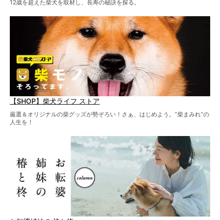
12歳を超えた柴犬を取材し、長寿の秘訣を探る。
【SHOP】柴犬ライフ ストア
厳選＆オリジナルの柴グッズが勢ぞろい！さぁ、はじめよう。“柴まみれ”の
人生を！