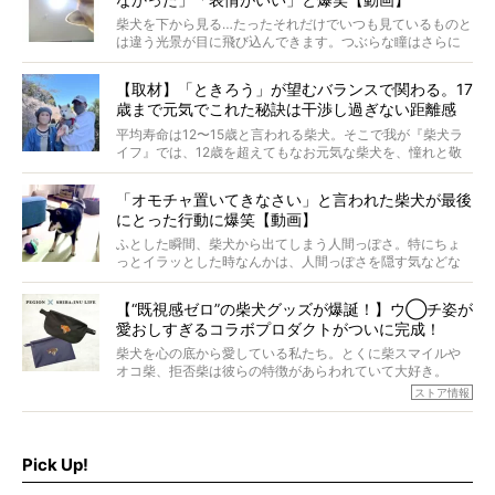
柴犬を下から見る…たったそれだけでいつも見ているものと
は違う光景が目に飛び込んできます。つぶらな瞳はさらに
つぶらに見え、モフモフのお顔はさらにモフモフに見えま
す。これはクセになる…！
【取材】「ときろう」が望むバランスで関わる。17
歳まで元気でこれた秘訣は干渉し過ぎない距離感
#38ときろう
平均寿命は12〜15歳と言われる柴犬。そこで我が『柴犬ラ
イフ』では、12歳を超えてもなお元気な柴犬を、憧れと敬
意を込めて“レジェンド柴”と呼んでいます。 この特集で
は、レジェンド柴たちのライフスタイルや食生活などにフ
「オモチャ置いてきなさい」と言われた柴犬が最後
ォーカスし、その元気の秘訣や、老犬と暮らすうえで大切
にとった行動に爆笑【動画】
だと思うことを、オーナーさんに語っていただきます。今
回登場してくれたのは、17歳のときろうくん。小さい頃か
ふとした瞬間、柴犬から出てしまう人間っぽさ。特にちょ
ら食が細かったため、何でも食べさせてきたということで
っとイラッとした時なんかは、人間っぽさを隠す気などな
すが、そんなときろうくんの長寿の秘訣とは。
いように見えます。もしかして本当の本当は、中身は人間
なんじゃ…？
【“既視感ゼロ”の柴犬グッズが爆誕！】ウ◯チ姿が
愛おしすぎるコラボプロダクトがついに完成！
柴犬を心の底から愛している私たち。とくに柴スマイルや
オコ柴、拒否柴は彼らの特徴があらわれていて大好き。
でもちょっと待て…もうひとつ、忘れてはならない愛おしい
ストア情報
シーンがあったぞ。それは、背中を丸めて“ウンチなう”の姿
だ。
そこで私たち柴犬ライフは、ドッグブランド「PEGION（ペ
ギオン）」とコラボしてオリジナルの柴グッズを製作！
Pick Up!
柴犬と暮らす人もそうでない人も、とにかく柴犬を愛して
やまない皆さまへ。とんでもない柴グッズが爆誕です！