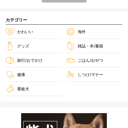
カテゴリー
かわいい
海外
グッズ
雑誌・本/書籍
旅行/おでかけ
ごはん/おやつ
健康
しつけ/マナー
看板犬