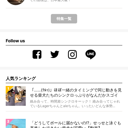
特集一覧
Follow us
人気ランキング
「……(ｸﾙｯ)」ほぼ一緒のタイミングで同じ動きを見
せる柴犬たちのシンクロっぷりがなんだかスゴイ
絡み合って、時間差シンクロキーック！ 絡み合ってじゃれ
ているLagerちゃんとaleちゃん。いったいどんな体勢...
「どうしてボールに届かないの!?」せっせと泳ぐも
直進しかできない柴犬が可愛い【動画】