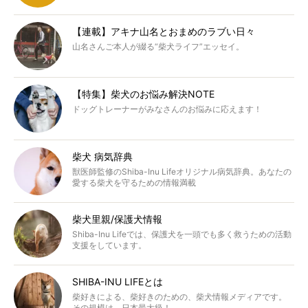
【連載】アキナ山名とおまめのラブい日々
山名さんご本人が綴る“柴犬ライフ”エッセイ。
【特集】柴犬のお悩み解決NOTE
ドッグトレーナーがみなさんのお悩みに応えます！
柴犬 病気辞典
獣医師監修のShiba-Inu Lifeオリジナル病気辞典。あなたの
愛する柴犬を守るための情報満載
柴犬里親/保護犬情報
Shiba-Inu Lifeでは、保護犬を一頭でも多く救うための活動
支援をしています。
SHIBA-INU LIFEとは
柴好きによる、柴好きのための、柴犬情報メディアです。
その規模は、日本最大級！