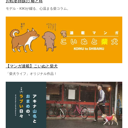
お転婆姉妹の 椿と柊
モデル・KIKIが綴る、心温まる柴コラム。
【マンガ連載】こいぬと柴犬
「柴犬ライフ」オリジナル作品！