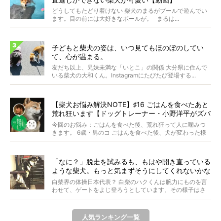
どうしてもたどり着けない 柴犬のまるがプールで遊んでい
ます。目の前には大好きなボールが。 まるは...
子どもと柴犬の姿は、いつ見てもほのぼのしてい
て、心が温まる。
友だち以上、兄妹未満な「いとこ」の関係 大分県に住んで
いる柴犬の大和くん。Instagramにたびたび登場する...
【柴犬お悩み解決NOTE】♯16 ごはんを食べたあと
荒れ狂います【ドッグトレーナー・小野洋平がズバ
リ回答】
今回のお悩み：ごはんを食べた後、荒れ狂って人に噛みつ
きます。 6歳・男のコ ごはんを食べた後、犬が変わった様
に...
「なに？」脱走を試みるも、もはや開き直っている
ような柴犬。もっと気まずそうにしてくれないかな
ぁ…！【動画あり】
白柴界の体操日本代表？ 白柴のハクくんは腕力にものを言
わせて、ゲートをよじ登ろうとしています。その様子はさ
なが...
人気ランキング一覧