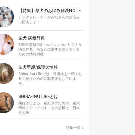
【特集】柴犬のお悩み解決NOTE
ドッグトレーナーがみなさんのお悩み
に応えます！
柴犬 病気辞典
獣医師監修のShiba-Inu Lifeオリジナル
病気辞典。あなたの愛する柴犬を守る
ための情報満載
柴犬里親/保護犬情報
Shiba-Inu Lifeでは、保護犬を一頭でも
多く救うための活動支援をしていま
す。
SHIBA-INU LIFEとは
柴好きによる、柴好きのための、柴犬
情報メディアです。その規模は、日本
最大級！
特集一覧