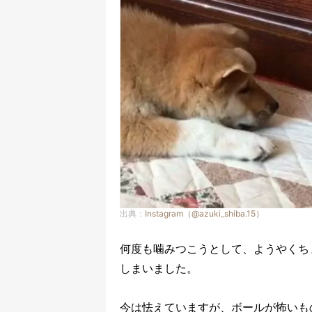
出典：
Instagram（@azuki_shiba.15）
何度も噛みつこうとして、ようやくち
しまいました。
今は怯えていますが、ボールが怖いも