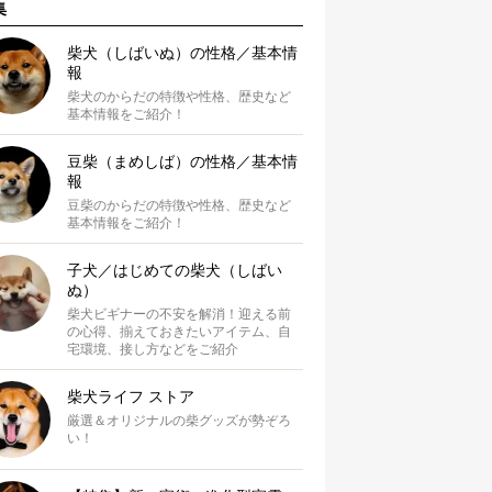
集
柴犬（しばいぬ）の性格／基本情
報
柴犬のからだの特徴や性格、歴史など
基本情報をご紹介！
豆柴（まめしば）の性格／基本情
報
豆柴のからだの特徴や性格、歴史など
基本情報をご紹介！
子犬／はじめての柴犬（しばい
ぬ）
柴犬ビギナーの不安を解消！迎える前
の心得、揃えておきたいアイテム、自
宅環境、接し方などをご紹介
柴犬ライフ ストア
厳選＆オリジナルの柴グッズが勢ぞろ
い！