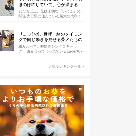
ほのぼのしていて、心が温まる。
友だち以上、兄妹未満な「いとこ」の
関係 大分県に住んでいる柴犬の大和く
ん。Instagramにたびたび登場する...
「……(ｸﾙｯ)」ほぼ一緒のタイミン
グで同じ動きを見せる柴犬たちの
シンクロっぷりがなんだかスゴイ
絡み合って、時間差シンクロキーッ
ク！ 絡み合ってじゃれているLagerちゃ
んとaleちゃん。いったいどんな体勢...
人気ランキング一覧