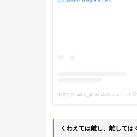
あずき(@azuki_shiba.15)がシェアした
くわえては離し、離しては