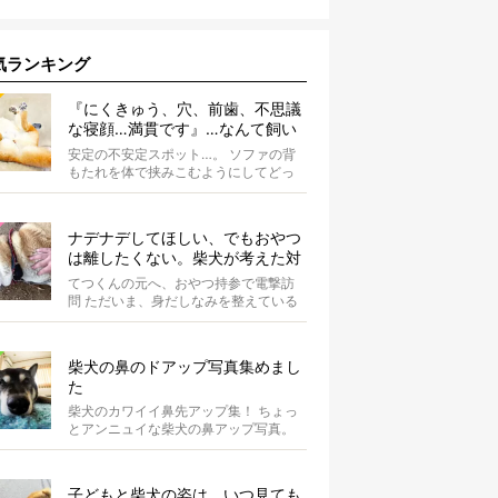
気ランキング
『にくきゅう、穴、前歯、不思議
な寝顔…満貫です』…なんて飼い
主さんを言わしめた柴犬の謎すぎ
安定の不安定スポット…。 ソファの背
る寝相がコチラです。
もたれを体で挟みこむようにしてどっ
かり。そしてだらーんと足を垂直に落
として...
ナデナデしてほしい、でもおやつ
は離したくない。柴犬が考えた対
応策が、欲しがりさんすぎて笑え
てつくんの元へ、おやつ持参で電撃訪
る【動画】
問 ただいま、身だしなみを整えている
最中の柴犬てつくん。 そこへ、オーナ
ーさ...
柴犬の鼻のドアップ写真集めまし
た
柴犬のカワイイ鼻先アップ集！ ちょっ
とアンニュイな柴犬の鼻アップ写真。
何やら物思いにふけっているようで
す。ま...
子どもと柴犬の姿は、いつ見ても