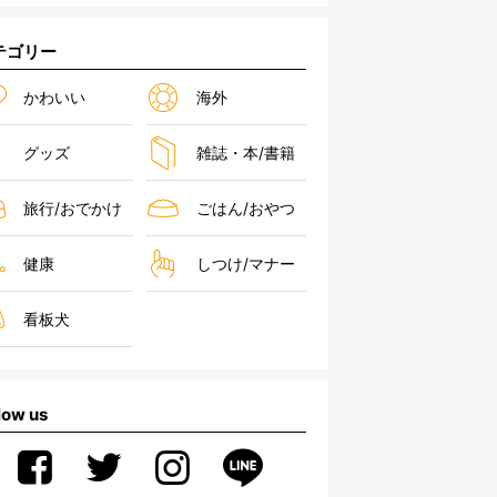
テゴリー
かわいい
海外
グッズ
雑誌・本/書籍
旅行/おでかけ
ごはん/おやつ
健康
しつけ/マナー
看板犬
low us