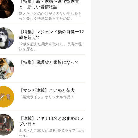
【特集】新・家術〜進化型家電
と、新しい愛情物語
愛犬たちとのかけがえのない生活をも
っと楽しく快適に暮らすために。
【特集】レジェンド柴の肖像ー12
歳を超えて
12歳を超えた柴犬を取材し、長寿の秘
訣を探る。
【特集】保護柴と家族になって
【マンガ連載】こいぬと柴犬
「柴犬ライフ」オリジナル作品！
【連載】アキナ山名とおまめのラ
ブい日々
山名さんご本人が綴る“柴犬ライフ”エッ
セイ。