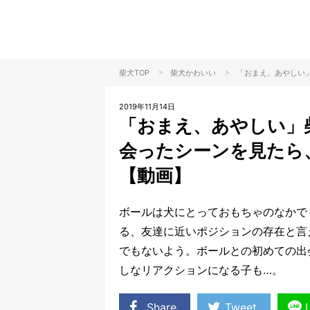
>
>
柴犬TOP
柴犬
かわいい
「おまえ、あやしい
2019年11月14日
「おまえ、あやしい」
会ったシーンを見たら
【動画】
ボールは犬にとっておもちゃのなかで
る、友達に近いポジションの存在と言
でもないよう。ボールとの初めての出
しなリアクションになる子も…。
Share
Tweet