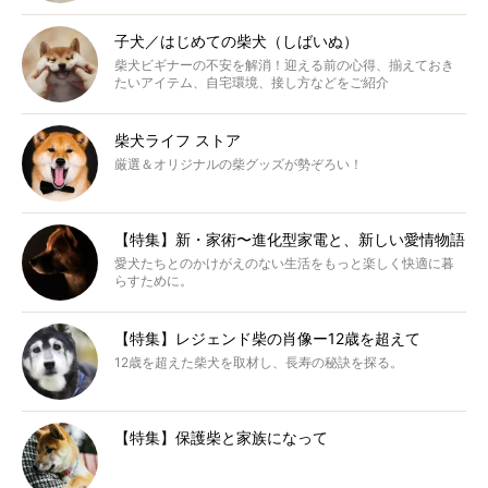
子犬／はじめての柴犬（しばいぬ）
柴犬ビギナーの不安を解消！迎える前の心得、揃えておき
たいアイテム、自宅環境、接し方などをご紹介
柴犬ライフ ストア
厳選＆オリジナルの柴グッズが勢ぞろい！
【特集】新・家術〜進化型家電と、新しい愛情物語
愛犬たちとのかけがえのない生活をもっと楽しく快適に暮
らすために。
【特集】レジェンド柴の肖像ー12歳を超えて
12歳を超えた柴犬を取材し、長寿の秘訣を探る。
【特集】保護柴と家族になって