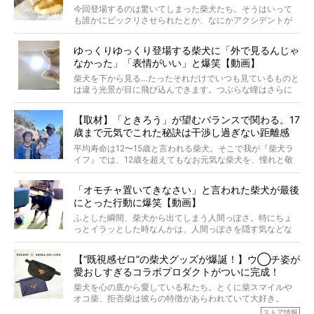
屋敷裕政さんに、拒否柴を掘っていただきました！ イン
今回登場するのは驚いてしまった柴犬たち。そうはいって
タビューと合わせてご覧ください。
も誰かにビックリさせられたとか、なにかアクシデントが
起きたとか、そういうことが原因ではありません。全ての
原因は彼ら自身にあったのです…！
ゆっくりゆっくり登場する柴犬に「外で見るんじゃ
なかった」「表情がいい」と爆笑【動画】
柴犬を下から見る…たったそれだけでいつも見ているものと
は違う光景が目に飛び込んできます。つぶらな瞳はさらに
つぶらに見え、モフモフのお顔はさらにモフモフに見えま
す。これはクセになる…！
【取材】「ときろう」が望むバランスで関わる。17
歳まで元気でこれた秘訣は干渉し過ぎない距離感
#38ときろう
平均寿命は12〜15歳と言われる柴犬。そこで我が『柴犬ラ
イフ』では、12歳を超えてもなお元気な柴犬を、憧れと敬
意を込めて“レジェンド柴”と呼んでいます。 この特集で
は、レジェンド柴たちのライフスタイルや食生活などにフ
「オモチャ置いてきなさい」と言われた柴犬が最後
ォーカスし、その元気の秘訣や、老犬と暮らすうえで大切
にとった行動に爆笑【動画】
だと思うことを、オーナーさんに語っていただきます。今
回登場してくれたのは、17歳のときろうくん。小さい頃か
ふとした瞬間、柴犬から出てしまう人間っぽさ。特にちょ
ら食が細かったため、何でも食べさせてきたということで
っとイラッとした時なんかは、人間っぽさを隠す気などな
すが、そんなときろうくんの長寿の秘訣とは。
いように見えます。もしかして本当の本当は、中身は人間
なんじゃ…？
【“既視感ゼロ”の柴犬グッズが爆誕！】ウ◯チ姿が
愛おしすぎるコラボプロダクトがついに完成！
柴犬を心の底から愛している私たち。とくに柴スマイルや
オコ柴、拒否柴は彼らの特徴があらわれていて大好き。
でもちょっと待て…もうひとつ、忘れてはならない愛おしい
ストア情報