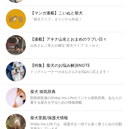
【マンガ連載】こいぬと柴犬
「柴犬ライフ」オリジナル作品！
【連載】アキナ山名とおまめのラブい日々
山名さんご本人が綴る“柴犬ライフ”エッセイ。
【特集】柴犬のお悩み解決NOTE
ドッグトレーナーがみなさんのお悩みに応えます！
柴犬 病気辞典
獣医師監修のShiba-Inu Lifeオリジナル病気辞典。あなたの
愛する柴犬を守るための情報満載
柴犬里親/保護犬情報
Shiba-Inu Lifeでは、保護犬を一頭でも多く救うための活動
支援をしています。