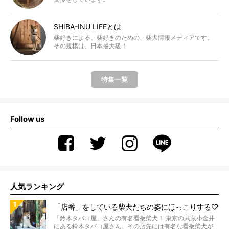
SHIBA-INU LIFEとは
柴好きによる、柴好きのための、柴犬情報メディアです。
その規模は、日本最大級！
特集一覧
Follow us
人気ランキング
「店番」をしている柴犬たちの姿にほっこりする♡
「鈴木タバコ屋」さんの有名看板柴犬！ 東京の武蔵小金井
にある鈴木タバコ屋さん。その店先には有名な看板柴犬が