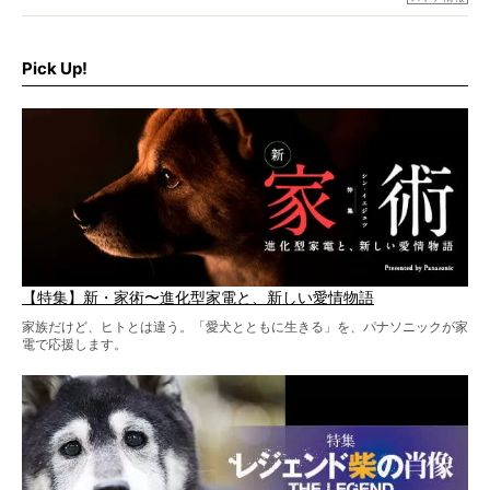
シーンがあったぞ。それは、背中を丸めて“ウンチなう”の姿
だ。
そこで私たち柴犬ライフは、ドッグブランド「PEGION（ペ
ギオン）」とコラボしてオリジナルの柴グッズを製作！
Pick Up!
柴犬と暮らす人もそうでない人も、とにかく柴犬を愛して
やまない皆さまへ。とんでもない柴グッズが爆誕です！
【特集】新・家術〜進化型家電と、新しい愛情物語
家族だけど、ヒトとは違う。「愛犬とともに生きる」を、パナソニックが家
電で応援します。