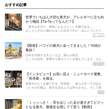
おすすめ記事
世界でいちばん大切な柴犬が、アレルギーに立ち向
かう物語【Ta-Taってなんだ？】
「柴犬は丈夫で、病気にもなりにくい犬種である」。
まことしやかに囁かれるこの文言ですが、ほんとうにそう
でしょうか？
エッセイ
もちろん、犬種としての完成度がとてつもなく高い柴犬だ
から、そういった側面はあります。
【取材】ハワイの柴犬に会ってきました！10頭が
でも、いざそれぞれの個体を見ていくと、丈夫で病気にも
集結！
なりにくい、とは言えないような気もするのです。
実際に「病気にならない」などということはないし、飼い
日本を代表する犬といえば、我らが柴犬。
主はそのためにやるべきことがある。
ところが近年、世界中で柴犬ファンが増えています。そん
今回は、柴犬に関わる方たちすべてに読んで欲しい、ある
な中「柴犬ライフ」が目をつけたのは、南の楽園ハワイ。
海外取材
柴犬とその家族のお話。
柴犬オーナーが多く、定期的にオフ会まで開催されている
ご本人からのレポートは、愛情たっぷりで示唆に富んだ物
とか。
語でした。
【インタビュー】お笑い芸人・ニューヨーク屋敷、
そんな噂を聞きつけ、今回はハワイの柴犬たちを取材して
「拒否柴」を掘る。
きました！
※文章はご本人の了承を得て編集しています
世界中の人々を魅了する「拒否柴」。彼らのすべてが詰ま
※画像はすべてイメージです
ったその行動は、柴犬を語る上では外せません。そして拒
※この記事は個人の感想であり、効果・効能を示すものではありません
否柴がここまで話題になるのは、“映える”ことも理由のひと
取材
つ。
では…拒否柴を「版画」にしてみたら、どんな作品ができあ
「くっっっさ！」耳をほじった足が臭すぎてビクッ
がるのでしょうか。
となる柴犬。最後足を隠してて笑う【動画】
最近版画製作を始めた、お笑いコンビ「ニューヨーク」の