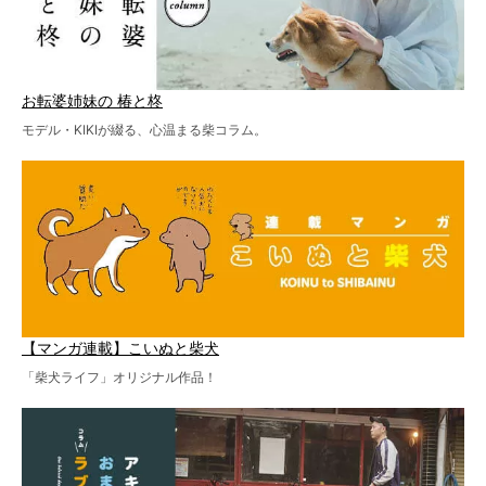
お転婆姉妹の 椿と柊
モデル・KIKIが綴る、心温まる柴コラム。
【マンガ連載】こいぬと柴犬
「柴犬ライフ」オリジナル作品！