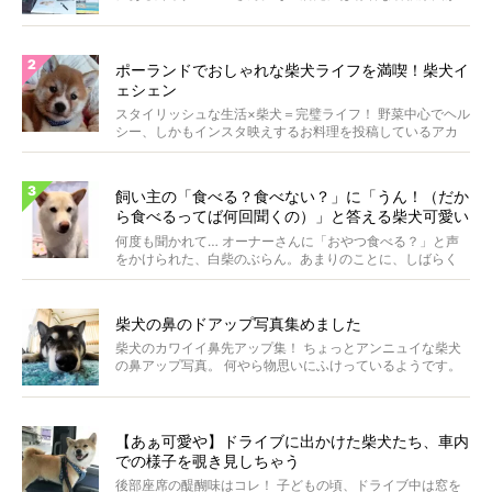
いま...
ポーランドでおしゃれな柴犬ライフを満喫！柴犬イ
ェシェン
スタイリッシュな生活×柴犬＝完璧ライフ！ 野菜中心でヘル
シー、しかもインスタ映えするお料理を投稿しているアカ
ウ...
飼い主の「食べる？食べない？」に「うん！（だか
ら食べるってば何回聞くの）」と答える柴犬可愛い
【動画】
何度も聞かれて… オーナーさんに「おやつ食べる？」と声
をかけられた、白柴のぶらん。あまりのことに、しばらく
フリ...
柴犬の鼻のドアップ写真集めました
柴犬のカワイイ鼻先アップ集！ ちょっとアンニュイな柴犬
の鼻アップ写真。 何やら物思いにふけっているようです。
ま...
【あぁ可愛や】ドライブに出かけた柴犬たち、車内
での様子を覗き見しちゃう
後部座席の醍醐味はコレ！ 子どもの頃、ドライブ中は窓を