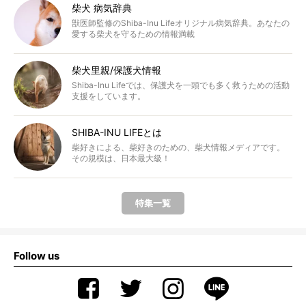
柴犬 病気辞典
獣医師監修のShiba-Inu Lifeオリジナル病気辞典。あなたの
愛する柴犬を守るための情報満載
柴犬里親/保護犬情報
Shiba-Inu Lifeでは、保護犬を一頭でも多く救うための活動
支援をしています。
SHIBA-INU LIFEとは
柴好きによる、柴好きのための、柴犬情報メディアです。
その規模は、日本最大級！
特集一覧
Follow us