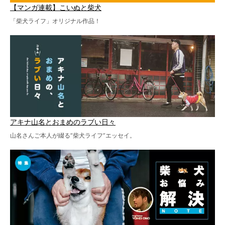
【マンガ連載】こいぬと柴犬
「柴犬ライフ」オリジナル作品！
アキナ山名とおまめのラブい日々
山名さんご本人が綴る“柴犬ライフ”エッセイ。