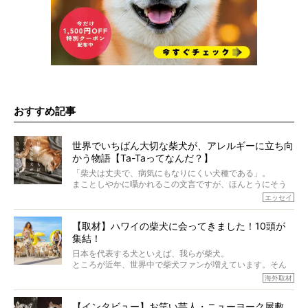
おすすめ記事
世界でいちばん大切な柴犬が、アレルギーに立ち向
かう物語【Ta-Taってなんだ？】
「柴犬は丈夫で、病気にもなりにくい犬種である」。
まことしやかに囁かれるこの文言ですが、ほんとうにそう
でしょうか？
エッセイ
もちろん、犬種としての完成度がとてつもなく高い柴犬だ
から、そういった側面はあります。
【取材】ハワイの柴犬に会ってきました！10頭が
でも、いざそれぞれの個体を見ていくと、丈夫で病気にも
集結！
なりにくい、とは言えないような気もするのです。
実際に「病気にならない」などということはないし、飼い
日本を代表する犬といえば、我らが柴犬。
主はそのためにやるべきことがある。
ところが近年、世界中で柴犬ファンが増えています。そん
今回は、柴犬に関わる方たちすべてに読んで欲しい、ある
な中「柴犬ライフ」が目をつけたのは、南の楽園ハワイ。
海外取材
柴犬とその家族のお話。
柴犬オーナーが多く、定期的にオフ会まで開催されている
ご本人からのレポートは、愛情たっぷりで示唆に富んだ物
とか。
語でした。
【インタビュー】お笑い芸人・ニューヨーク屋敷、