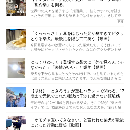
そんな噂を聞きつけ、今回はハワイの柴犬たちを取材して
「拒否柴」を掘る。
きました！
※文章はご本人の了承を得て編集しています
世界中の人々を魅了する「拒否柴」。彼らのすべてが詰ま
※画像はすべてイメージです
ったその行動は、柴犬を語る上では外せません。そして拒
※この記事は個人の感想であり、効果・効能を示すものではありません
否柴がここまで話題になるのは、“映える”ことも理由のひと
取材
つ。
では…拒否柴を「版画」にしてみたら、どんな作品ができあ
「くっっっさ！」耳をほじった足が臭すぎてビクッ
がるのでしょうか。
となる柴犬。最後足を隠してて笑う【動画】
最近版画製作を始めた、お笑いコンビ「ニューヨーク」の
屋敷裕政さんに、拒否柴を掘っていただきました！ イン
今回登場するのは驚いてしまった柴犬たち。そうはいって
タビューと合わせてご覧ください。
も誰かにビックリさせられたとか、なにかアクシデントが
起きたとか、そういうことが原因ではありません。全ての
原因は彼ら自身にあったのです…！
ゆっくりゆっくり登場する柴犬に「外で見るんじゃ
なかった」「表情がいい」と爆笑【動画】
柴犬を下から見る…たったそれだけでいつも見ているものと
は違う光景が目に飛び込んできます。つぶらな瞳はさらに
つぶらに見え、モフモフのお顔はさらにモフモフに見えま
す。これはクセになる…！
【取材】「ときろう」が望むバランスで関わる。17
歳まで元気でこれた秘訣は干渉し過ぎない距離感
#38ときろう
平均寿命は12〜15歳と言われる柴犬。そこで我が『柴犬ラ
イフ』では、12歳を超えてもなお元気な柴犬を、憧れと敬
意を込めて“レジェンド柴”と呼んでいます。 この特集で
は、レジェンド柴たちのライフスタイルや食生活などにフ
「オモチャ置いてきなさい」と言われた柴犬が最後
ォーカスし、その元気の秘訣や、老犬と暮らすうえで大切
にとった行動に爆笑【動画】
だと思うことを、オーナーさんに語っていただきます。今