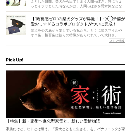
回登場してくれたのは、17歳のときろうくん。小さい頃か
ふとした瞬間、柴犬から出てしまう人間っぽさ。特にちょ
ら食が細かったため、何でも食べさせてきたということで
っとイラッとした時なんかは、人間っぽさを隠す気などな
すが、そんなときろうくんの長寿の秘訣とは。
いように見えます。もしかして本当の本当は、中身は人間
なんじゃ…？
【“既視感ゼロ”の柴犬グッズが爆誕！】ウ◯チ姿が
愛おしすぎるコラボプロダクトがついに完成！
柴犬を心の底から愛している私たち。とくに柴スマイルや
オコ柴、拒否柴は彼らの特徴があらわれていて大好き。
でもちょっと待て…もうひとつ、忘れてはならない愛おしい
ストア情報
シーンがあったぞ。それは、背中を丸めて“ウンチなう”の姿
だ。
そこで私たち柴犬ライフは、ドッグブランド「PEGION（ペ
ギオン）」とコラボしてオリジナルの柴グッズを製作！
Pick Up!
柴犬と暮らす人もそうでない人も、とにかく柴犬を愛して
やまない皆さまへ。とんでもない柴グッズが爆誕です！
【特集】新・家術〜進化型家電と、新しい愛情物語
家族だけど、ヒトとは違う。「愛犬とともに生きる」を、パナソニックが家