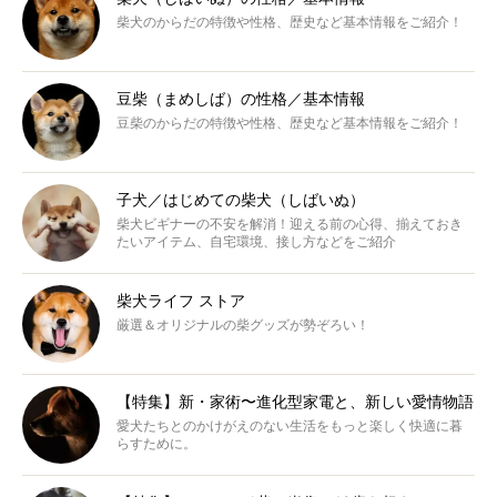
柴犬のからだの特徴や性格、歴史など基本情報をご紹介！
豆柴（まめしば）の性格／基本情報
豆柴のからだの特徴や性格、歴史など基本情報をご紹介！
子犬／はじめての柴犬（しばいぬ）
柴犬ビギナーの不安を解消！迎える前の心得、揃えておき
たいアイテム、自宅環境、接し方などをご紹介
柴犬ライフ ストア
厳選＆オリジナルの柴グッズが勢ぞろい！
【特集】新・家術〜進化型家電と、新しい愛情物語
愛犬たちとのかけがえのない生活をもっと楽しく快適に暮
らすために。