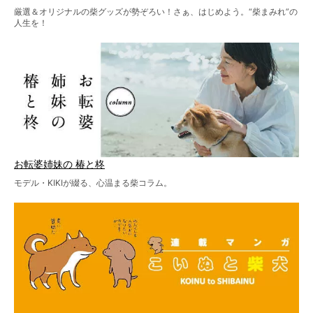
厳選＆オリジナルの柴グッズが勢ぞろい！さぁ、はじめよう。“柴まみれ”の
人生を！
お転婆姉妹の 椿と柊
モデル・KIKIが綴る、心温まる柴コラム。