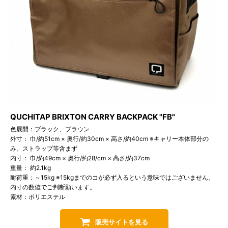
QUCHITAP BRIXTON CARRY BACKPACK "FB"
色展開：ブラック、ブラウン
外寸： 巾/約51cm × 奥行/約30cm × 高さ/約40cm ※キャリー本体部分の
み。ストラップ等含まず
内寸： 巾/約49cm × 奥行/約28/cm × 高さ/約37cm
重量： 約2.1kg
耐荷重：～15kg ※15kgまでのコが必ず入るという意味ではございません。
内寸の数値でご判断願います。
素材：ポリエステル
販売サイトを見る