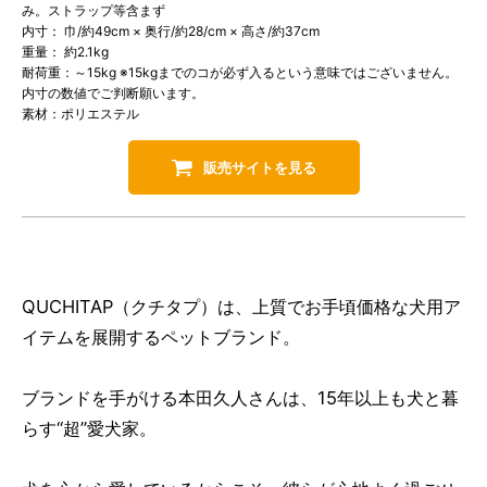
み。ストラップ等含まず
内寸： 巾/約49cm × 奥行/約28/cm × 高さ/約37cm
重量： 約2.1kg
耐荷重：～15kg ※15kgまでのコが必ず入るという意味ではございません。
内寸の数値でご判断願います。
素材：ポリエステル
販売サイトを見る
QUCHITAP（クチタプ）は、上質でお手頃価格な犬用ア
イテムを展開するペットブランド。
ブランドを手がける本田久人さんは、15年以上も犬と暮
らす“超”愛犬家。