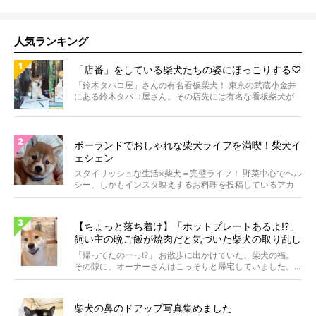
人気ランキング
「店番」をしている柴犬たちの姿にほっこりする♡
「鈴木タバコ屋」さんの有名看板柴犬！ 東京の武蔵小金井
にある鈴木タバコ屋さん。その店先には有名な看板柴犬が
いま...
ポーランドでおしゃれな柴犬ライフを満喫！柴犬イ
ェシェン
スタイリッシュな生活×柴犬＝完璧ライフ！ 野菜中心でヘル
シー、しかもインスタ映えするお料理を投稿しているアカ
ウ...
【ちょっと落ち着け】「ホットプレートあるよ!?」
飼い主の晩ご飯が焼肉だと気づいた柴犬の取り乱し
具合に笑った【動画】
「帰ってたのーっ!?」 お散歩に出かけていた、柴犬の福。
その隙に、オーナーさんはこっそりと帰宅していました。...
柴犬の鼻のドアップ写真集めました