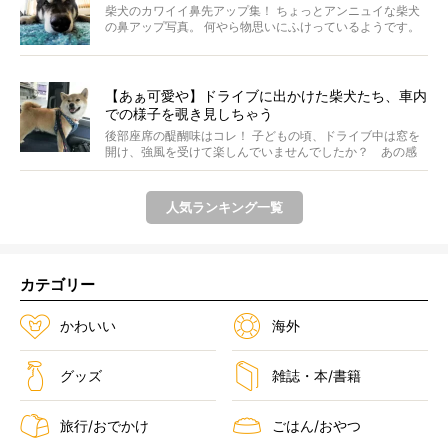
柴犬のカワイイ鼻先アップ集！ ちょっとアンニュイな柴犬
の鼻アップ写真。 何やら物思いにふけっているようです。
ま...
【あぁ可愛や】ドライブに出かけた柴犬たち、車内
での様子を覗き見しちゃう
後部座席の醍醐味はコレ！ 子どもの頃、ドライブ中は窓を
開け、強風を受けて楽しんでいませんでしたか？ あの感
じが...
人気ランキング一覧
カテゴリー
かわいい
海外
グッズ
雑誌・本/書籍
旅行/おでかけ
ごはん/おやつ