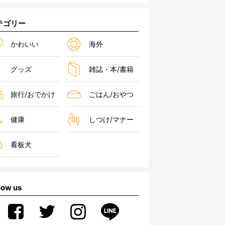
テゴリー
かわいい
海外
グッズ
雑誌・本/書籍
旅行/おでかけ
ごはん/おやつ
健康
しつけ/マナー
看板犬
low us