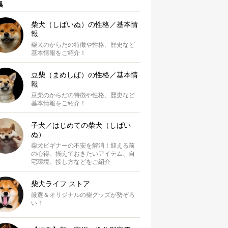
集
柴犬（しばいぬ）の性格／基本情
報
柴犬のからだの特徴や性格、歴史など
基本情報をご紹介！
豆柴（まめしば）の性格／基本情
報
豆柴のからだの特徴や性格、歴史など
基本情報をご紹介！
子犬／はじめての柴犬（しばい
ぬ）
柴犬ビギナーの不安を解消！迎える前
の心得、揃えておきたいアイテム、自
宅環境、接し方などをご紹介
柴犬ライフ ストア
厳選＆オリジナルの柴グッズが勢ぞろ
い！