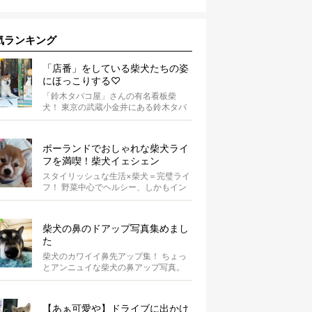
気ランキング
「店番」をしている柴犬たちの姿
にほっこりする♡
「鈴木タバコ屋」さんの有名看板柴
犬！ 東京の武蔵小金井にある鈴木タバ
コ屋さん。その店先には有名な看板柴
犬がいま...
ポーランドでおしゃれな柴犬ライ
フを満喫！柴犬イェシェン
スタイリッシュな生活×柴犬＝完璧ライ
フ！ 野菜中心でヘルシー、しかもイン
スタ映えするお料理を投稿しているア
カウ...
柴犬の鼻のドアップ写真集めまし
た
柴犬のカワイイ鼻先アップ集！ ちょっ
とアンニュイな柴犬の鼻アップ写真。
何やら物思いにふけっているようで
す。ま...
【あぁ可愛や】ドライブに出かけ