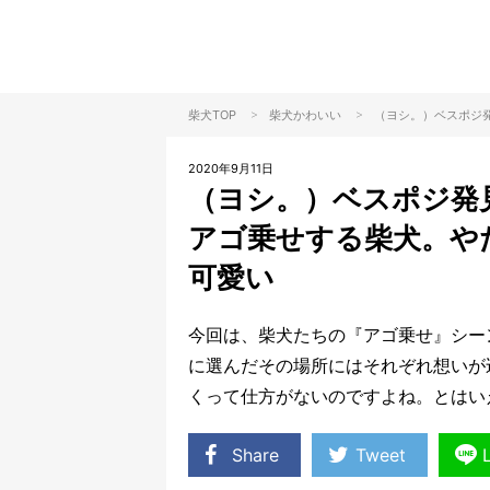
>
>
柴犬TOP
柴犬
かわいい
（ヨシ。）ベスポジ
2020年9月11日
（ヨシ。）ベスポジ発
アゴ乗せする柴犬。や
可愛い
今回は、柴犬たちの『アゴ乗せ』シー
に選んだその場所にはそれぞれ想いが
くって仕方がないのですよね。とはい
Share
Tweet