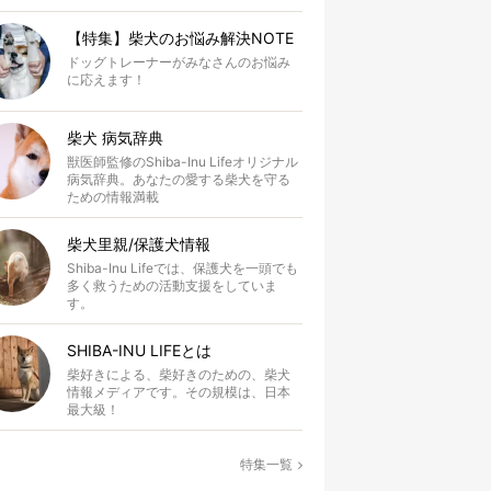
【特集】柴犬のお悩み解決NOTE
ドッグトレーナーがみなさんのお悩み
に応えます！
柴犬 病気辞典
獣医師監修のShiba-Inu Lifeオリジナル
病気辞典。あなたの愛する柴犬を守る
ための情報満載
柴犬里親/保護犬情報
Shiba-Inu Lifeでは、保護犬を一頭でも
多く救うための活動支援をしていま
す。
SHIBA-INU LIFEとは
柴好きによる、柴好きのための、柴犬
情報メディアです。その規模は、日本
最大級！
特集一覧