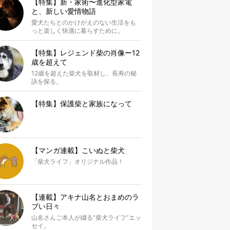
【特集】新・家術〜進化型家電
と、新しい愛情物語
愛犬たちとのかけがえのない生活をも
っと楽しく快適に暮らすために。
【特集】レジェンド柴の肖像ー12
歳を超えて
12歳を超えた柴犬を取材し、長寿の秘
訣を探る。
【特集】保護柴と家族になって
【マンガ連載】こいぬと柴犬
「柴犬ライフ」オリジナル作品！
【連載】アキナ山名とおまめのラ
ブい日々
山名さんご本人が綴る“柴犬ライフ”エッ
セイ。