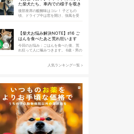
た柴犬たち、車内での様子を覗き
見しちゃう
後部座席の醍醐味はコレ！ 子どもの
頃、ドライブ中は窓を開け、強風を受
けて楽しんでいませんでしたか？ あ
の感じが...
【柴犬お悩み解決NOTE】♯16 ご
はんを食べたあと荒れ狂います
【ドッグトレーナー・小野洋平が
今回のお悩み：ごはんを食べた後、荒
ズバリ回答】
れ狂って人に噛みつきます。 6歳・男の
コ ごはんを食べた後、犬が変わった様
に...
人気ランキング一覧