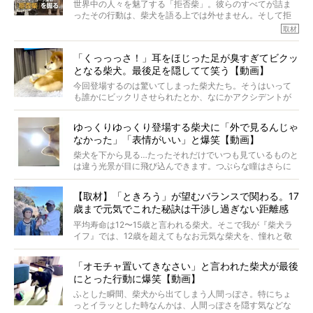
世界中の人々を魅了する「拒否柴」。彼らのすべてが詰ま
※画像はすべてイメージです
ったその行動は、柴犬を語る上では外せません。そして拒
※この記事は個人の感想であり、効果・効能を示すものではありません
否柴がここまで話題になるのは、“映える”ことも理由のひと
取材
つ。
では…拒否柴を「版画」にしてみたら、どんな作品ができあ
「くっっっさ！」耳をほじった足が臭すぎてビクッ
がるのでしょうか。
となる柴犬。最後足を隠してて笑う【動画】
最近版画製作を始めた、お笑いコンビ「ニューヨーク」の
屋敷裕政さんに、拒否柴を掘っていただきました！ イン
今回登場するのは驚いてしまった柴犬たち。そうはいって
タビューと合わせてご覧ください。
も誰かにビックリさせられたとか、なにかアクシデントが
起きたとか、そういうことが原因ではありません。全ての
原因は彼ら自身にあったのです…！
ゆっくりゆっくり登場する柴犬に「外で見るんじゃ
なかった」「表情がいい」と爆笑【動画】
柴犬を下から見る…たったそれだけでいつも見ているものと
は違う光景が目に飛び込んできます。つぶらな瞳はさらに
つぶらに見え、モフモフのお顔はさらにモフモフに見えま
す。これはクセになる…！
【取材】「ときろう」が望むバランスで関わる。17
歳まで元気でこれた秘訣は干渉し過ぎない距離感
#38ときろう
平均寿命は12〜15歳と言われる柴犬。そこで我が『柴犬ラ
イフ』では、12歳を超えてもなお元気な柴犬を、憧れと敬
意を込めて“レジェンド柴”と呼んでいます。 この特集で
は、レジェンド柴たちのライフスタイルや食生活などにフ
「オモチャ置いてきなさい」と言われた柴犬が最後
ォーカスし、その元気の秘訣や、老犬と暮らすうえで大切
にとった行動に爆笑【動画】
だと思うことを、オーナーさんに語っていただきます。今
回登場してくれたのは、17歳のときろうくん。小さい頃か
ふとした瞬間、柴犬から出てしまう人間っぽさ。特にちょ
ら食が細かったため、何でも食べさせてきたということで
っとイラッとした時なんかは、人間っぽさを隠す気などな