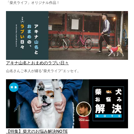
「柴犬ライフ」オリジナル作品！
アキナ山名とおまめのラブい日々
山名さんご本人が綴る“柴犬ライフ”エッセイ。
【特集】柴犬のお悩み解決NOTE