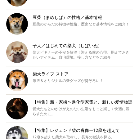
豆柴（まめしば）の性格／基本情報
豆柴のからだの特徴や性格、歴史など基本情報をご紹介！
子犬／はじめての柴犬（しばいぬ）
柴犬ビギナーの不安を解消！迎える前の心得、揃えておき
たいアイテム、自宅環境、接し方などをご紹介
柴犬ライフ ストア
厳選＆オリジナルの柴グッズが勢ぞろい！
【特集】新・家術〜進化型家電と、新しい愛情物語
愛犬たちとのかけがえのない生活をもっと楽しく快適に暮
らすために。
【特集】レジェンド柴の肖像ー12歳を超えて
12歳を超えた柴犬を取材し、長寿の秘訣を探る。