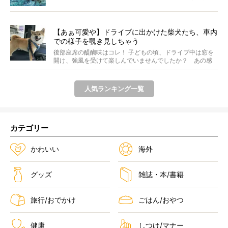
ま...
【あぁ可愛や】ドライブに出かけた柴犬たち、車内
での様子を覗き見しちゃう
後部座席の醍醐味はコレ！ 子どもの頃、ドライブ中は窓を
開け、強風を受けて楽しんでいませんでしたか？ あの感
じが...
人気ランキング一覧
カテゴリー
かわいい
海外
グッズ
雑誌・本/書籍
旅行/おでかけ
ごはん/おやつ
健康
しつけ/マナー