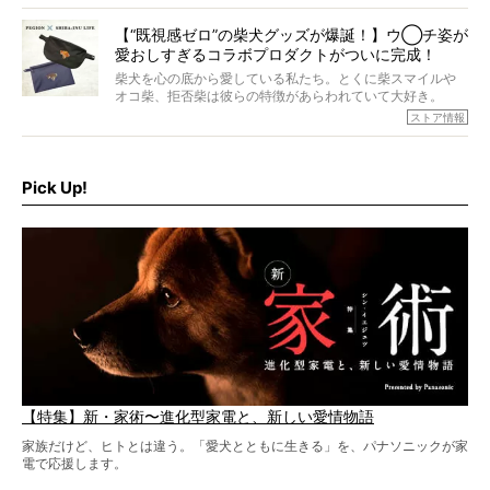
すが、そんなときろうくんの長寿の秘訣とは。
いように見えます。もしかして本当の本当は、中身は人間
なんじゃ…？
【“既視感ゼロ”の柴犬グッズが爆誕！】ウ◯チ姿が
愛おしすぎるコラボプロダクトがついに完成！
柴犬を心の底から愛している私たち。とくに柴スマイルや
オコ柴、拒否柴は彼らの特徴があらわれていて大好き。
でもちょっと待て…もうひとつ、忘れてはならない愛おしい
ストア情報
シーンがあったぞ。それは、背中を丸めて“ウンチなう”の姿
だ。
そこで私たち柴犬ライフは、ドッグブランド「PEGION（ペ
ギオン）」とコラボしてオリジナルの柴グッズを製作！
Pick Up!
柴犬と暮らす人もそうでない人も、とにかく柴犬を愛して
やまない皆さまへ。とんでもない柴グッズが爆誕です！
【特集】新・家術〜進化型家電と、新しい愛情物語
家族だけど、ヒトとは違う。「愛犬とともに生きる」を、パナソニックが家
電で応援します。