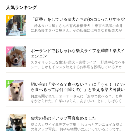
人気ランキング
「店番」をしている柴犬たちの姿にほっこりする♡
「鈴木タバコ屋」さんの有名看板柴犬！ 東京の武蔵小金井
にある鈴木タバコ屋さん。その店先には有名な看板柴犬が
いま...
ポーランドでおしゃれな柴犬ライフを満喫！柴犬イ
ェシェン
スタイリッシュな生活×柴犬＝完璧ライフ！ 野菜中心でヘル
シー、しかもインスタ映えするお料理を投稿しているアカ
ウ...
飼い主の「食べる？食べない？」に「うん！（だか
ら食べるってば何回聞くの）」と答える柴犬可愛い
【動画】
何度も聞かれて… オーナーさんに「おやつ食べる？」と声
をかけられた、白柴のぶらん。あまりのことに、しばらく
フリ...
柴犬の鼻のドアップ写真集めました
柴犬のカワイイ鼻先アップ集！ ちょっとアンニュイな柴犬
の鼻アップ写真。 何やら物思いにふけっているようです。