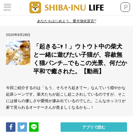
あなたもはじめよう、愛犬強化宣言™
2020年9月28日
「起きるﾆｬ！」ウトウト中の柴犬
と一緒に遊びたい子猫が、容赦無
く猫パンチ…でもこの光景、何だか
平和で癒された。【動画】
今回ご紹介するのは「もう、そろそろ起きて〜」なんていう穏やかな
起床シーンです。柴犬たちが起こし起こされしているのですが、そこ
には彼らの優しさや愛情が滲み出ているのでした。こんなホッコリが
家で見られるオーナーさんが羨ましくなるかも…！
Share
Tweet
LINE
アプリで読む