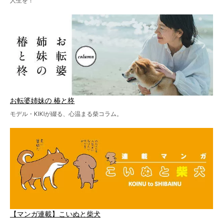
人生を！
お転婆姉妹の 椿と柊
モデル・KIKIが綴る、心温まる柴コラム。
【マンガ連載】こいぬと柴犬