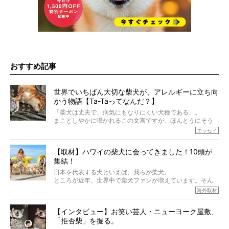
おすすめ記事
世界でいちばん大切な柴犬が、アレルギーに立ち向
かう物語【Ta-Taってなんだ？】
「柴犬は丈夫で、病気にもなりにくい犬種である」。
まことしやかに囁かれるこの文言ですが、ほんとうにそう
でしょうか？
エッセイ
もちろん、犬種としての完成度がとてつもなく高い柴犬だ
から、そういった側面はあります。
【取材】ハワイの柴犬に会ってきました！10頭が
でも、いざそれぞれの個体を見ていくと、丈夫で病気にも
集結！
なりにくい、とは言えないような気もするのです。
実際に「病気にならない」などということはないし、飼い
日本を代表する犬といえば、我らが柴犬。
主はそのためにやるべきことがある。
ところが近年、世界中で柴犬ファンが増えています。そん
今回は、柴犬に関わる方たちすべてに読んで欲しい、ある
な中「柴犬ライフ」が目をつけたのは、南の楽園ハワイ。
海外取材
柴犬とその家族のお話。
柴犬オーナーが多く、定期的にオフ会まで開催されている
ご本人からのレポートは、愛情たっぷりで示唆に富んだ物
とか。
語でした。
【インタビュー】お笑い芸人・ニューヨーク屋敷、
そんな噂を聞きつけ、今回はハワイの柴犬たちを取材して
「拒否柴」を掘る。
きました！
※文章はご本人の了承を得て編集しています