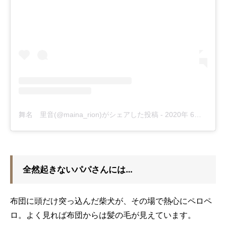
舞名 里音(@maina_rion)がシェアした投稿
-
2020年 6月月29日午前1時06分PDT
全然起きないパパさんには…
布団に頭だけ突っ込んだ柴犬が、その場で熱心にペロペ
ロ。よく見れば布団からは髪の毛が見えています。