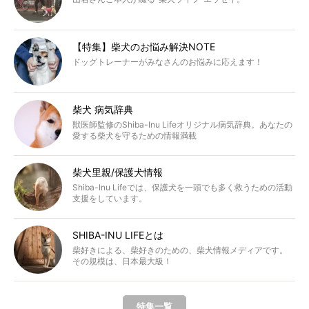
【特集】柴犬のお悩み解決NOTE
ドッグトレーナーがみなさんのお悩みに応えます！
柴犬 病気辞典
獣医師監修のShiba-Inu Lifeオリジナル病気辞典。あなたの
愛する柴犬を守るための情報満載
柴犬里親/保護犬情報
Shiba-Inu Lifeでは、保護犬を一頭でも多く救うための活動
支援をしています。
SHIBA-INU LIFEとは
柴好きによる、柴好きのための、柴犬情報メディアです。
その規模は、日本最大級！
特集一覧