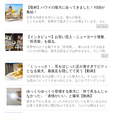
から、そういった側面はあります。
【取材】ハワイの柴犬に会ってきました！10頭が
でも、いざそれぞれの個体を見ていくと、丈夫で病気にも
集結！
なりにくい、とは言えないような気もするのです。
実際に「病気にならない」などということはないし、飼い
日本を代表する犬といえば、我らが柴犬。
主はそのためにやるべきことがある。
ところが近年、世界中で柴犬ファンが増えています。そん
今回は、柴犬に関わる方たちすべてに読んで欲しい、ある
な中「柴犬ライフ」が目をつけたのは、南の楽園ハワイ。
海外取材
柴犬とその家族のお話。
柴犬オーナーが多く、定期的にオフ会まで開催されている
ご本人からのレポートは、愛情たっぷりで示唆に富んだ物
とか。
語でした。
【インタビュー】お笑い芸人・ニューヨーク屋敷、
そんな噂を聞きつけ、今回はハワイの柴犬たちを取材して
「拒否柴」を掘る。
きました！
※文章はご本人の了承を得て編集しています
世界中の人々を魅了する「拒否柴」。彼らのすべてが詰ま
※画像はすべてイメージです
ったその行動は、柴犬を語る上では外せません。そして拒
※この記事は個人の感想であり、効果・効能を示すものではありません
否柴がここまで話題になるのは、“映える”ことも理由のひと
取材
つ。
では…拒否柴を「版画」にしてみたら、どんな作品ができあ
「くっっっさ！」耳をほじった足が臭すぎてビクッ
がるのでしょうか。
となる柴犬。最後足を隠してて笑う【動画】
最近版画製作を始めた、お笑いコンビ「ニューヨーク」の
屋敷裕政さんに、拒否柴を掘っていただきました！ イン
今回登場するのは驚いてしまった柴犬たち。そうはいって
タビューと合わせてご覧ください。
も誰かにビックリさせられたとか、なにかアクシデントが
起きたとか、そういうことが原因ではありません。全ての
原因は彼ら自身にあったのです…！
ゆっくりゆっくり登場する柴犬に「外で見るんじゃ
なかった」「表情がいい」と爆笑【動画】
柴犬を下から見る…たったそれだけでいつも見ているものと
は違う光景が目に飛び込んできます。つぶらな瞳はさらに
つぶらに見え、モフモフのお顔はさらにモフモフに見えま