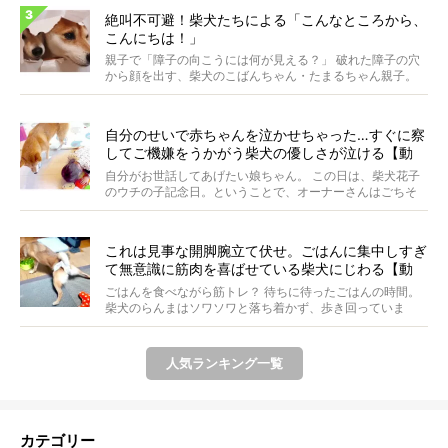
絶叫不可避！柴犬たちによる「こんなところから、
こんにちは！」
親子で「障子の向こうには何が見える？」 破れた障子の穴
から顔を出す、柴犬のこばんちゃん・たまるちゃん親子。
親子...
自分のせいで赤ちゃんを泣かせちゃった…すぐに察
してご機嫌をうかがう柴犬の優しさが泣ける【動
画】
自分がお世話してあげたい娘ちゃん。 この日は、柴犬花子
のウチの子記念日。ということで、オーナーさんはごちそ
うを...
これは見事な開脚腕立て伏せ。ごはんに集中しすぎ
て無意識に筋肉を喜ばせている柴犬にじわる【動
画】
ごはんを食べながら筋トレ？ 待ちに待ったごはんの時間。
柴犬のらんまはソワソワと落ち着かず、歩き回っていま
す。き...
人気ランキング一覧
カテゴリー