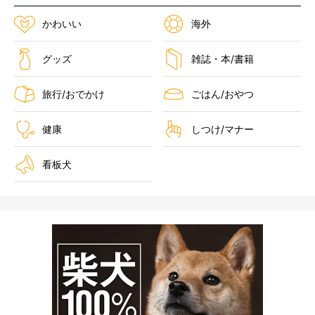
かわいい
海外
グッズ
雑誌・本/書籍
旅行/おでかけ
ごはん/おやつ
健康
しつけ/マナー
看板犬