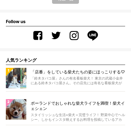
Follow us
人気ランキング
「店番」をしている柴犬たちの姿にほっこりする♡
「鈴木タバコ屋」さんの有名看板柴犬！ 東京の武蔵小金井
にある鈴木タバコ屋さん。その店先には有名な看板柴犬が
いま...
ポーランドでおしゃれな柴犬ライフを満喫！柴犬イ
ェシェン
スタイリッシュな生活×柴犬＝完璧ライフ！ 野菜中心でヘル
シー、しかもインスタ映えするお料理を投稿しているアカ
ウ...