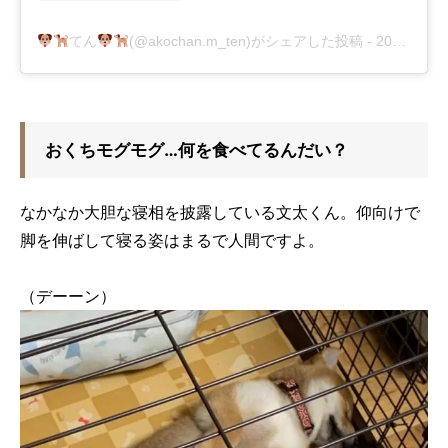
てん
(@akochan.m_ten)がシェアした投稿
-
2020年 9月月2日午後7時32分PDT
おくちモグモグ…何を食べてるんだい？
なかなか大胆な寝相を披露している文太くん。仰向けで
脚を伸ばして寝る姿はまるで人間ですよ。
（デーーン）