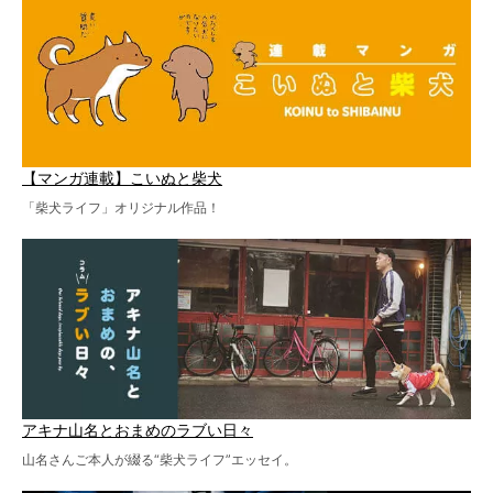
【マンガ連載】こいぬと柴犬
「柴犬ライフ」オリジナル作品！
アキナ山名とおまめのラブい日々
山名さんご本人が綴る“柴犬ライフ”エッセイ。