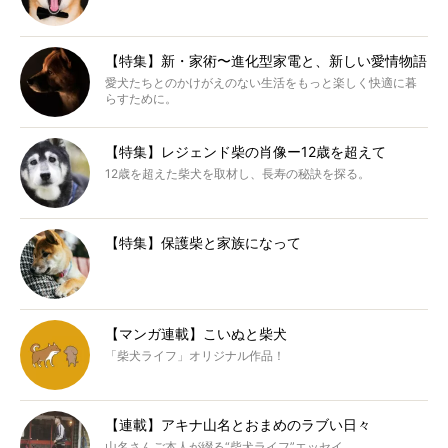
【特集】新・家術〜進化型家電と、新しい愛情物語
愛犬たちとのかけがえのない生活をもっと楽しく快適に暮
らすために。
【特集】レジェンド柴の肖像ー12歳を超えて
12歳を超えた柴犬を取材し、長寿の秘訣を探る。
【特集】保護柴と家族になって
【マンガ連載】こいぬと柴犬
「柴犬ライフ」オリジナル作品！
【連載】アキナ山名とおまめのラブい日々
山名さんご本人が綴る“柴犬ライフ”エッセイ。