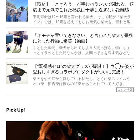
す。これはクセになる…！
【取材】「ときろう」が望むバランスで関わる。17
歳まで元気でこれた秘訣は干渉し過ぎない距離感
#38ときろう
平均寿命は12〜15歳と言われる柴犬。そこで我が『柴犬ラ
イフ』では、12歳を超えてもなお元気な柴犬を、憧れと敬
意を込めて“レジェンド柴”と呼んでいます。 この特集で
は、レジェンド柴たちのライフスタイルや食生活などにフ
「オモチャ置いてきなさい」と言われた柴犬が最後
ォーカスし、その元気の秘訣や、老犬と暮らすうえで大切
にとった行動に爆笑【動画】
だと思うことを、オーナーさんに語っていただきます。今
回登場してくれたのは、17歳のときろうくん。小さい頃か
ふとした瞬間、柴犬から出てしまう人間っぽさ。特にちょ
ら食が細かったため、何でも食べさせてきたということで
っとイラッとした時なんかは、人間っぽさを隠す気などな
すが、そんなときろうくんの長寿の秘訣とは。
いように見えます。もしかして本当の本当は、中身は人間
なんじゃ…？
【“既視感ゼロ”の柴犬グッズが爆誕！】ウ◯チ姿が
愛おしすぎるコラボプロダクトがついに完成！
柴犬を心の底から愛している私たち。とくに柴スマイルや
オコ柴、拒否柴は彼らの特徴があらわれていて大好き。
でもちょっと待て…もうひとつ、忘れてはならない愛おしい
ストア情報
シーンがあったぞ。それは、背中を丸めて“ウンチなう”の姿
だ。
そこで私たち柴犬ライフは、ドッグブランド「PEGION（ペ
ギオン）」とコラボしてオリジナルの柴グッズを製作！
Pick Up!
柴犬と暮らす人もそうでない人も、とにかく柴犬を愛して
やまない皆さまへ。とんでもない柴グッズが爆誕です！