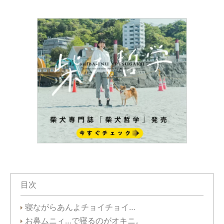
目次
寝ながらあんよチョイチョイ…
お鼻ムニィ…で寝るのがオキニ。