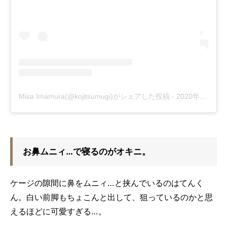
Misa Imamura(@kojitsumugi)がシェアした投稿
-
2020年 9月月19日午前8時50分PDT
お鼻ムニィ…で寝るのがオキニ。
ケージの隙間に鼻をムニィ…と挟んでいるのはてんく
ん。白い前脚もちょこんと出して、狙っているのかと思
えるほどに可愛すぎる…。