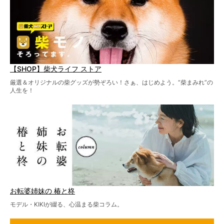
【SHOP】柴犬ライフ ストア
厳選＆オリジナルの柴グッズが勢ぞろい！さぁ、はじめよう。“柴まみれ”の
人生を！
お転婆姉妹の 椿と柊
モデル・KIKIが綴る、心温まる柴コラム。