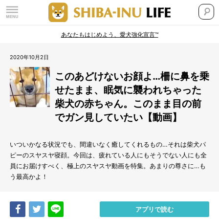
あなたもはじめよう、愛犬強化宣言™
2020年10月2日
このあどけないお顔よ…柵に鼻を乗
せたまま、眠気に襲われちゃった
柴犬の赤ちゃん。このまま目の前
でガン見していたい【動画】
いついかなる状況でも、間違いなく癒してくれるもの…それは柴犬パ
ピーのスヤスヤ寝顔。今回は、疲れている人にもそうでない人にも全
員にお届けすべく、極上のスヤスヤ動画を特集。あまりの尊さに…も
う最高かよ！
Share
Tweet
LINE
アプリで読む