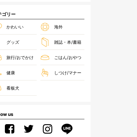
テゴリー
かわいい
海外
グッズ
雑誌・本/書籍
旅行/おでかけ
ごはん/おやつ
健康
しつけ/マナー
看板犬
low us