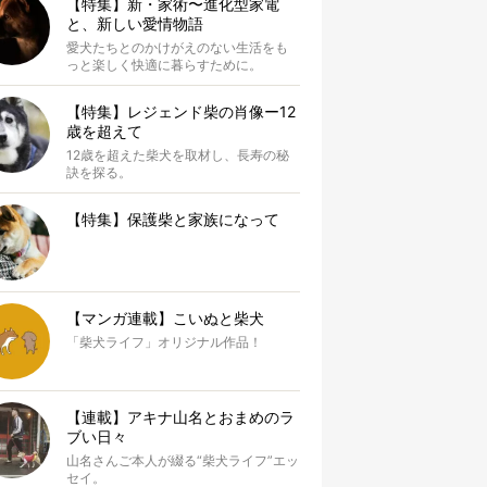
【特集】新・家術〜進化型家電
と、新しい愛情物語
愛犬たちとのかけがえのない生活をも
っと楽しく快適に暮らすために。
【特集】レジェンド柴の肖像ー12
歳を超えて
12歳を超えた柴犬を取材し、長寿の秘
訣を探る。
【特集】保護柴と家族になって
【マンガ連載】こいぬと柴犬
「柴犬ライフ」オリジナル作品！
【連載】アキナ山名とおまめのラ
ブい日々
山名さんご本人が綴る“柴犬ライフ”エッ
セイ。