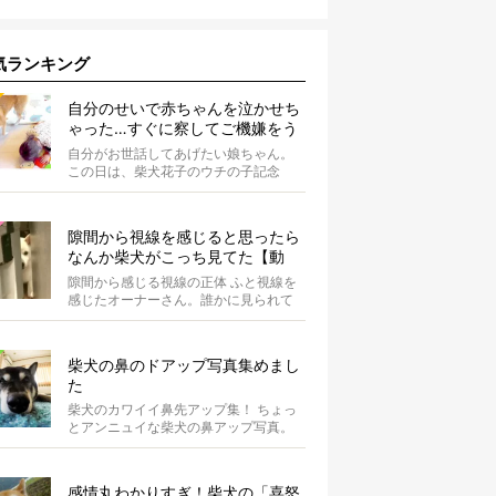
気ランキング
自分のせいで赤ちゃんを泣かせち
ゃった…すぐに察してご機嫌をう
かがう柴犬の優しさが泣ける【動
自分がお世話してあげたい娘ちゃん。
画】
この日は、柴犬花子のウチの子記念
日。ということで、オーナーさんはご
ちそうを...
隙間から視線を感じると思ったら
なんか柴犬がこっち見てた【動
画】
隙間から感じる視線の正体 ふと視線を
感じたオーナーさん。誰かに見られて
いる気がするのです。 まさ...
柴犬の鼻のドアップ写真集めまし
た
柴犬のカワイイ鼻先アップ集！ ちょっ
とアンニュイな柴犬の鼻アップ写真。
何やら物思いにふけっているようで
す。ま...
感情丸わかりすぎ！柴犬の「喜怒