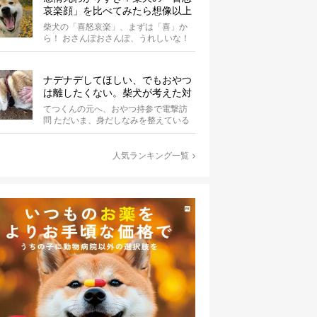
哀楽顔」を比べてみたら想像以上
だった
柴犬の「喜怒哀楽」、まずは「喜」か
ら！ おさんぽおさんぽ、うれしいな！
こちらはお散歩中の一コマです。やっ
ぱり...
ナデナデしてほしい、でもおやつ
は離したくない。柴犬が考えた対
応策が、欲しがりさんすぎて笑え
てつくんの元へ、おやつ持参で電撃訪
る【動画】
問 ただいま、身だしなみを整えている
最中の柴犬てつくん。 そこへ、オーナ
ーさ...
人気ランキング一覧