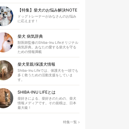
【特集】柴犬のお悩み解決NOTE
ドッグトレーナーがみなさんのお悩み
に応えます！
柴犬 病気辞典
獣医師監修のShiba-Inu Lifeオリジナル
病気辞典。あなたの愛する柴犬を守る
ための情報満載
柴犬里親/保護犬情報
Shiba-Inu Lifeでは、保護犬を一頭でも
多く救うための活動支援をしていま
す。
SHIBA-INU LIFEとは
柴好きによる、柴好きのための、柴犬
情報メディアです。その規模は、日本
最大級！
特集一覧