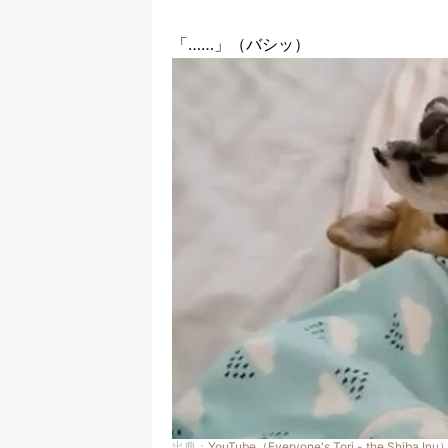
「……」（バシッ）
出典：
YouTube（Everyone's Tori - the Shiba Inu