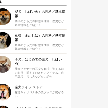
集
柴犬（しばいぬ）の性格／基本情
報
柴犬のからだの特徴や性格、歴史など
基本情報をご紹介！
豆柴（まめしば）の性格／基本情
報
豆柴のからだの特徴や性格、歴史など
基本情報をご紹介！
子犬／はじめての柴犬（しばい
ぬ）
柴犬ビギナーの不安を解消！迎える前
の心得、揃えておきたいアイテム、自
宅環境、接し方などをご紹介
柴犬ライフ ストア
厳選＆オリジナルの柴グッズが勢ぞろ
い！