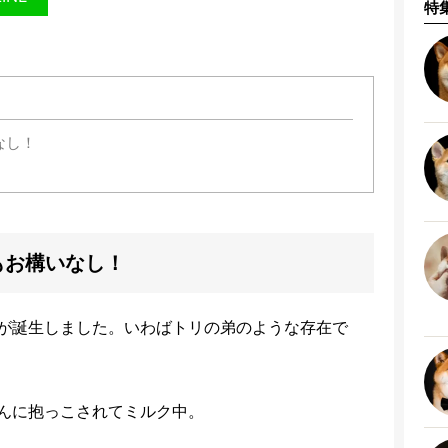
特
なし！
。
もお構いなし！
が誕生しました。いわばトリの弟のような存在で
んに抱っこされてミルク中。